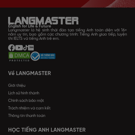
English for Life & Future
Langmaster là hệ sinh thái đào tạo tiếng Anh toàn diện với 16+
năm uy tín, bao gồm các chương trình: Tiếng Anh giao tiếp, luyện
thi IELTS và tiếng Anh trẻ em.
Về LANGMASTER
Giới thiệu
Lịch sử hình thành
Chính sách bảo mật
Trách nhiệm và cam kết
Thông tin thanh toán
HỌC TIẾNG ANH LANGMASTER