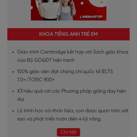
KHÓA TIẾNG ANH TRẺ EM
Giáo trình Cambridge kết hợp với Sách giáo khoa
của Bộ GD&ĐT hiện hành
100% giáo viên đạt chứng chỉ quốc tế IELTS
7.0+/TOEIC 900+
X3 hiệu quả với các Phương pháp giảng dạy hiện
đại
Lộ trình học cá nhân hóa, con được quan tâm sát
sao và phát triển toàn diện 4 kỹ năng
Chi tiết