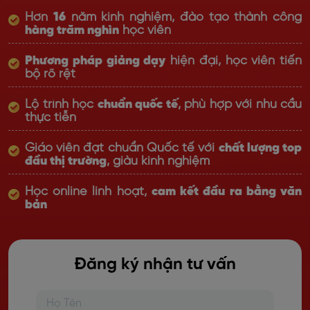
Hơn
16
năm kinh nghiệm, đào tạo thành công
hàng trăm nghìn
học viên
Phương pháp giảng dạy
hiện đại, học viên tiến
bộ rõ rệt
Lộ trình học
chuẩn quốc tế
, phù hợp với nhu cầu
thực tiễn
Giáo viên đạt chuẩn Quốc tế với
chất lượng top
đầu thị trường
, giàu kinh nghiệm
Học online linh hoạt,
cam kết đầu ra bằng văn
bản
Đăng ký nhận tư vấn