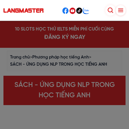
10 SLOTS HỌC THỬ IELTS MIỄN PHÍ CUỐI CÙNG
ĐĂNG KÝ NGAY
Trang chủ
>
Phương pháp học tiếng Anh
>
SÁCH - ỨNG DỤNG NLP TRONG HỌC TIẾNG ANH
SÁCH - ỨNG DỤNG NLP TRONG
HỌC TIẾNG ANH