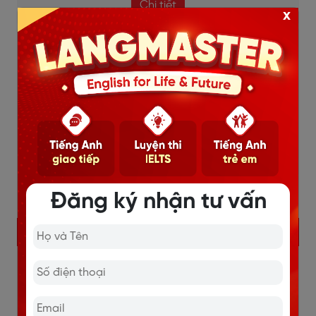
Chi tiết
x
Đăng ký nhận tư vấn
KHÓA HỌC IELTS ONLINE
Sĩ số lớp nhỏ (7-10 học viên), đảm bảo học viên
được quan tâm đồng đều, sát sao.