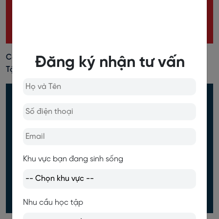
Câu Bị Động (Passive Voice): Định Nghĩa, Cấu Trúc, Bài
Đăng ký nhận tư vấn
Tập Đầy Đủ Nhất
Khu vực bạn đang sinh sống
Nhu cầu học tập