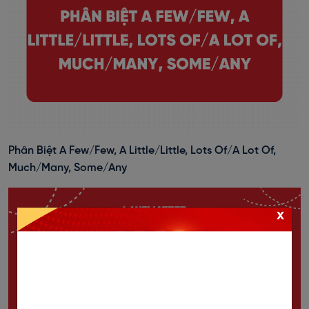
Phân Biệt A Few/Few, A Little/Little, Lots Of/A Lot Of,
Much/Many, Some/Any
x