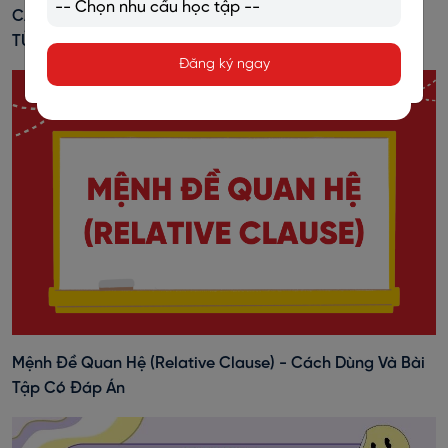
CÁCH NHẬN BIẾT DANH TỪ, ĐỘNG TỪ, TÍNH TỪ, TRẠNG
TỪ TRONG TIẾNG ANH
Đăng ký ngay
Mệnh Đề Quan Hệ (Relative Clause) - Cách Dùng Và Bài
Tập Có Đáp Án