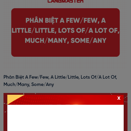
Phân Biệt A Few/Few, A Little/Little, Lots Of/A Lot Of,
Much/Many, Some/Any
x