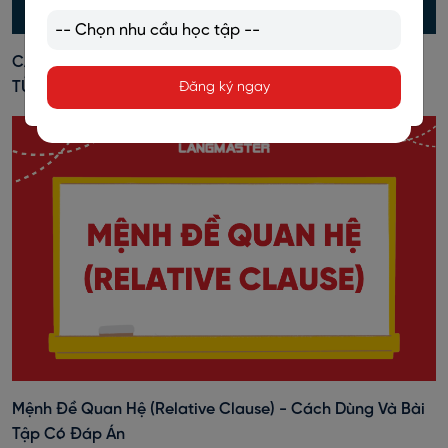
CÁCH NHẬN BIẾT DANH TỪ, ĐỘNG TỪ, TÍNH TỪ, TRẠNG
TỪ TRONG TIẾNG ANH
Đăng ký ngay
Mệnh Đề Quan Hệ (Relative Clause) - Cách Dùng Và Bài
Tập Có Đáp Án