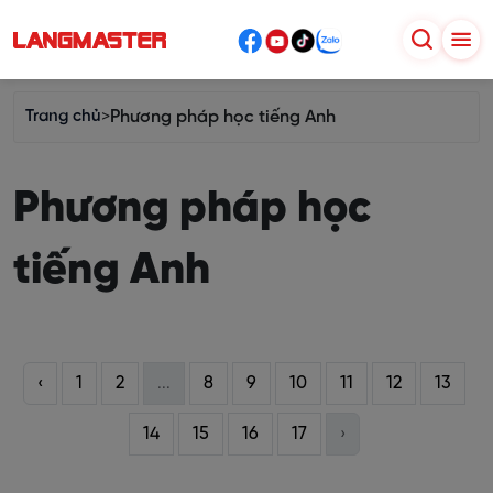
Trang chủ
>
Phương pháp học tiếng Anh
Phương pháp học
tiếng Anh
‹
1
2
...
8
9
10
11
12
13
14
15
16
17
›