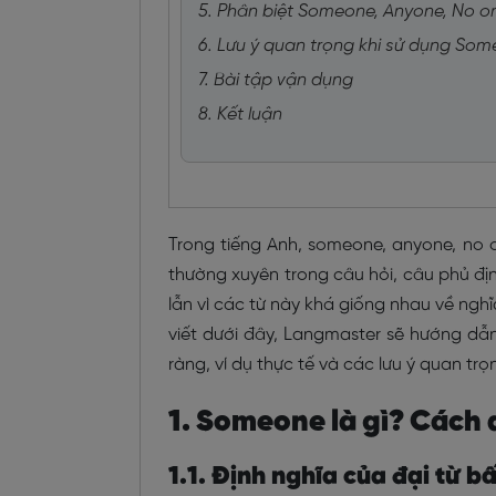
5. Phân biệt Someone, Anyone, No o
6. Lưu ý quan trọng khi sử dụng Som
7. Bài tập vận dụng
8. Kết luận
Trong tiếng Anh, someone, anyone, no o
thường xuyên trong câu hỏi, câu phủ đị
lẫn vì các từ này khá giống nhau về nghĩ
viết dưới đây, Langmaster sẽ hướng dẫ
ràng, ví dụ thực tế và các lưu ý quan tr
1. Someone là gì? Các
1.1. Định nghĩa của đại từ 