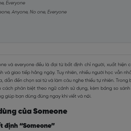
ne, Everyone
eone, Anyone, No one, Everyone
ne và everyone đều là đại từ bất định chỉ người, xuất hiện 
nh và giao tiếp hằng ngày. Tuy nhiên, nhiều người học vẫn n
a, dẫn đến chọn sai từ và làm câu nghe thiếu tự nhiên. Trong 
n cách phân biệt theo ngữ cảnh sử dụng, kèm bảng so sánh
ọng giúp bạn dùng đúng ngay khi viết và nói.
h dùng của Someone
bất định “Someone”