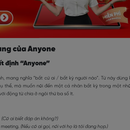
dùng của Anyone
bất định “Anyone”
nh, mang nghĩa “bất cứ ai / bất kỳ người nào”. Từ này dùng 
cụ thể, mà muốn nói đến một cá nhân bất kỳ trong một n
với động từ chia ở ngôi thứ ba số ít.
?
(Có ai biết đáp án không?)
 a meeting.
(Nếu có ai gọi, nói với họ là tôi đang họp.)