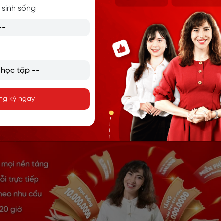
 sinh sống
king my snacks.
(Có ai đó trong văn phòng cứ lấy đồ ăn vặt 
ing for me.
(Có người nói với mình là bạn đang tìm mình.)
ách phân biệt với if và bài tập
ng ký ngay