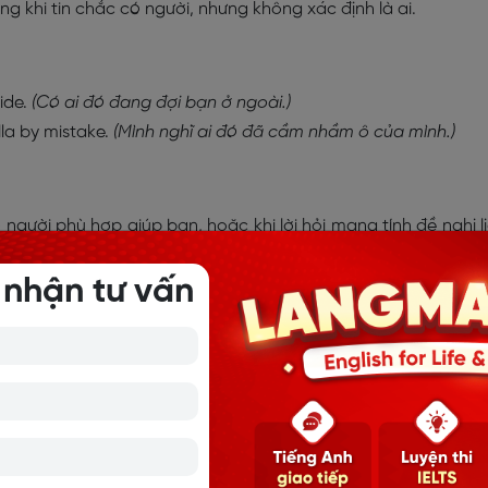
g khi tin chắc có người, nhưng không xác định là ai.
ide.
(Có ai đó đang đợi bạn ở ngoài.)
la by mistake.
(Mình nghĩ ai đó đã cầm nhầm ô của mình.)
người phù hợp giúp bạn, hoặc khi lời hỏi mang tính đề nghị l
 nhận tư vấn
inute, please?
(Có ai giúp mình một phút được không?)
(Có ai muốn uống trà không?)
h chỉ đích danh ai đó.