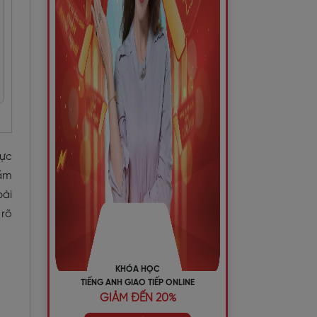
cực
hầm
bài
 rõ
KHÓA HỌC
TIẾNG ANH GIAO TIẾP ONLINE
GIẢM ĐẾN 20%