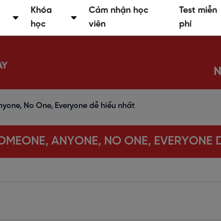
Khóa
Cảm nhận học
Test miễn
học
viên
phí
AY
N
yone, No One, Everyone dễ hiểu nhất
SOMEONE, ANYONE, NO ONE, EVERYONE D