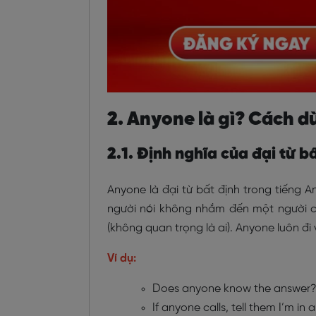
2. Anyone là gì? Cách 
2.1. Định nghĩa của đại từ 
Anyone là đại từ bất định trong tiếng A
người nói không nhắm đến một người 
(không quan trọng là ai). Anyone luôn đi 
Ví dụ:
Does anyone know the answer
If anyone calls, tell them I’m in