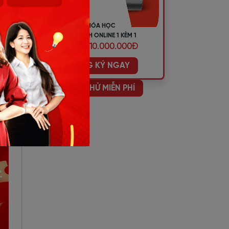
KHÓA HỌC
TIẾNG ANH ONLINE 1 KÈM 1
của
ƯU ĐÃI 10.000.000Đ
ĐĂNG KÝ NGAY
HỌC THỬ MIỄN PHÍ