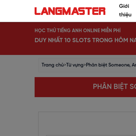
Giới
thiệu
HỌC THỬ TIẾNG ANH ONLINE MIỄN PHÍ
DUY NHẤT 10 SLOTS TRONG HÔM N
Trang chủ
>
Từ vựng
>
Phân biệt Someone, An
PHÂN BIỆT 