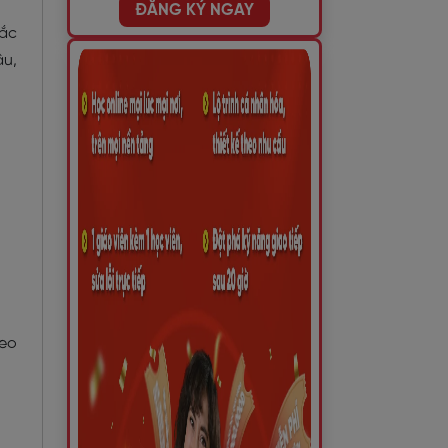
ĐĂNG KÝ NGAY
hắc
âu,
heo