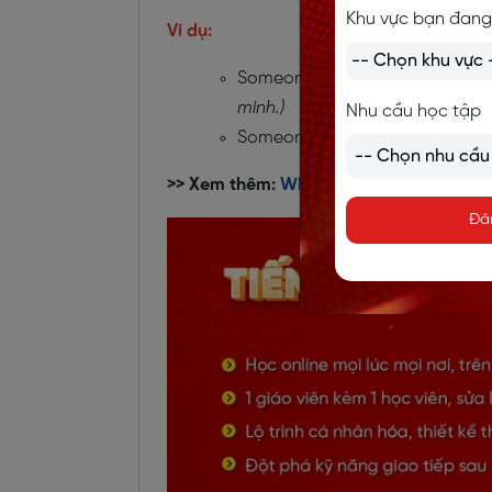
Khu vực bạn đang
Ví dụ:
Someone in the office keeps ta
mình.)
Nhu cầu học tập
Someone told me you were look
>> Xem thêm:
Whether là gì? Cấu trúc, c
Đă