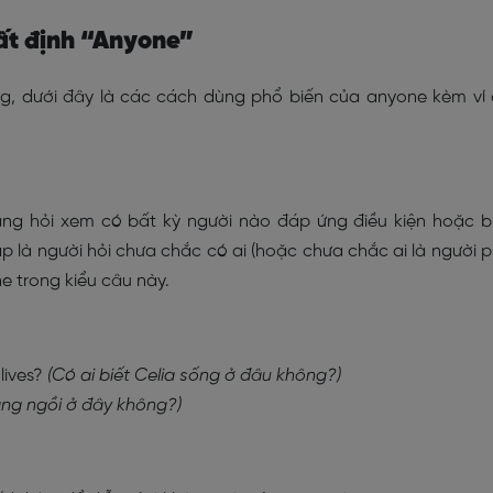
bất định “Anyone”
g, dưới đây là các cách dùng phổ biến của anyone kèm ví
ang hỏi xem có bất kỳ người nào đáp ứng điều kiện hoặc b
p là người hỏi chưa chắc có ai (hoặc chưa chắc ai là người 
e trong kiểu câu này.
lives?
(Có ai biết Celia sống ở đâu không?)
ang ngồi ở đây không?)