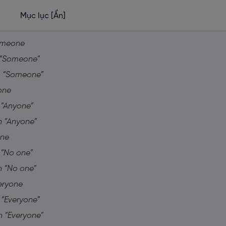
Mục lục
[Ẩn]
Someone
h “Someone”
nh “Someone”
one
h “Anyone”
h “Anyone”
one
h “No one”
h “No one”
eryone
h “Everyone”
h “Everyone”