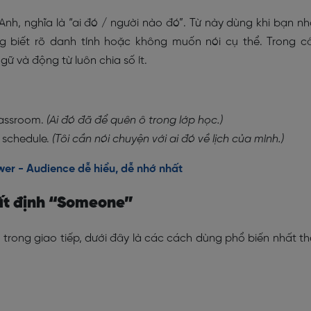
Anh, nghĩa là “ai đó / người nào đó”. Từ này dùng khi bạn n
g biết rõ danh tính hoặc không muốn nói cụ thể. Trong c
 và động từ luôn chia số ít.
classroom.
(Ai đó đã để quên ô trong lớp học.)
 schedule.
(Tôi cần nói chuyện với ai đó về lịch của mình.)
wer - Audience dễ hiểu, dễ nhớ nhất
bất định “Someone”
rong giao tiếp, dưới đây là các cách dùng phổ biến nhất t