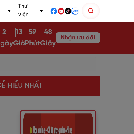
Thư
viện
2
13
59
47
Nhận ưu đãi
gày
Giờ
Phút
Giây
Ễ HIỂU NHẤT