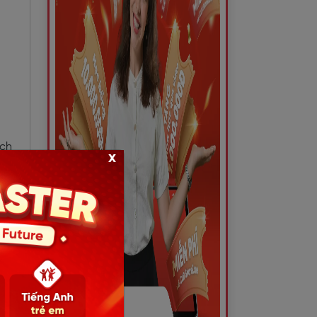
ịch
x