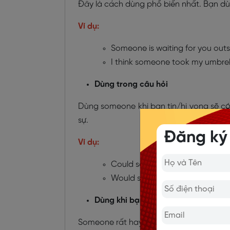
Đây là cách dùng phổ biến nhất. Bạn dùn
Ví dụ:
Someone is waiting for you outs
I think someone took my umbrel
Dùng trong câu hỏi
Dùng someone khi bạn tin/hi vọng sẽ có 
sự.
Đăng ký
Ví dụ:
Could someone help me for a m
Would someone like some tea?
Dùng khi bạn muốn tránh bị nêu tên
Someone rất hay dùng để nói tế nhị, trán