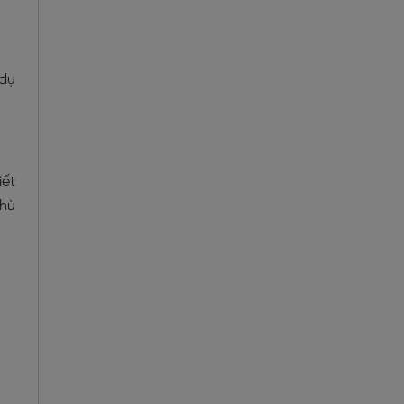
 dụ
iết
phù