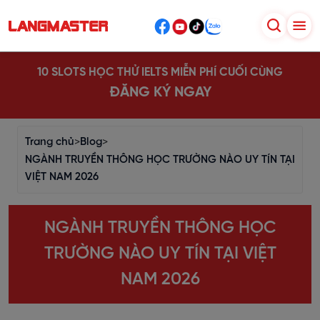
10 SLOTS HỌC THỬ IELTS MIỄN PHÍ CUỐI CÙNG
ĐĂNG KÝ NGAY
Trang chủ
>
Blog
>
NGÀNH TRUYỀN THÔNG HỌC TRƯỜNG NÀO UY TÍN TẠI
VIỆT NAM 2026
NGÀNH TRUYỀN THÔNG HỌC
TRƯỜNG NÀO UY TÍN TẠI VIỆT
NAM 2026