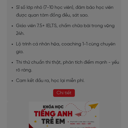
Sĩ số lớp nhỏ (7-10 học viên), đảm bảo học viên
được quan tâm đồng đều, sát sao.
Giáo viên 7.5+ IELTS, chấm chữa bài trong vòng
24h.
Lộ trình cá nhân hóa, coaching 1-1 cùng chuyên
gia.
Thi thử chuẩn thi thật, phân tích điểm mạnh - yếu
rõ ràng.
Cam kết đầu ra, học lại miễn phí.
Chi tiết