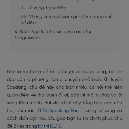
3.1. Từ vựng Topic Bike
3.2. Những cụm từ/idiom ghi điểm trong chủ
đề Bike
4. Khóa học IELTS online hiệu quả tại
Langmaster
Bike là một chủ đề rất gần gũi với cuộc sống, bởi xe
đạp vẫn là phương tiện di chuyển phổ biến. Khi luyện
Speaking, chủ đề này cho bạn nhiều cơ hội thể hiện
quan điểm về thói quen đi lại, bảo vệ môi trường và lối
sống lành mạnh. Bài viết dưới đây tổng hợp các câu
hỏi, bài mẫu
IELTS Speaking Part 1
, cùng từ vựng và
cách diễn đạt hữu ích, giúp bạn tự tin chinh phục chủ
đề Bikes trong
kỳ thi IELTS
.