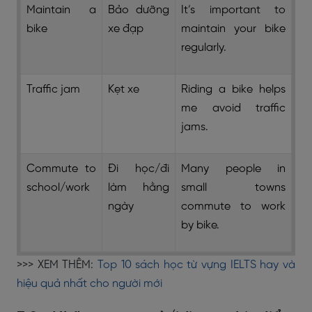
Maintain a
Bảo dưỡng
It’s important to
bike
xe đạp
maintain your bike
regularly.
Traffic jam
Kẹt xe
Riding a bike helps
me avoid traffic
jams.
Commute to
Đi học/đi
Many people in
school/work
làm hằng
small towns
ngày
commute to work
by bike.
>>> XEM THÊM:
Top 10 sách học từ vựng IELTS hay và
hiệu quả nhất cho người mới