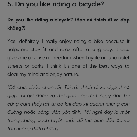
5. Do you like riding a bicycle?
Do you like riding a bicycle? (Bạn có thích đi xe đạp
không?)
Yes, definitely. I really enjoy riding a bike because it
helps me stay fit and relax after a long day. It also
gives me a sense of freedom when I cycle around quiet
streets or parks. I think it’s one of the best ways to
clear my mind and enjoy nature.
(Có chứ, chắc chắn rồi. Tôi rất thích đi xe đạp vì nó
giúp tôi giữ dáng và thư giãn sau một ngày dài. Tôi
cũng cảm thấy rất tự do khi đạp xe quanh những con
đường hoặc công viên yên tĩnh. Tôi nghĩ đây là một
trong những cách tuyệt nhất để thư giãn đầu óc và
tận hưởng thiên nhiên.)