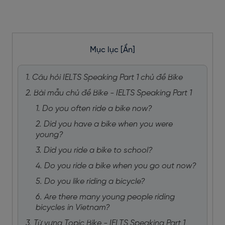
Mục lục
[Ẩn]
1. Câu hỏi IELTS Speaking Part 1 chủ đề Bike
2. Bài mẫu chủ đề Bike - IELTS Speaking Part 1
1. Do you often ride a bike now?
2. Did you have a bike when you were
young?
3. Did you ride a bike to school?
4. Do you ride a bike when you go out now?
5. Do you like riding a bicycle?
6. Are there many young people riding
bicycles in Vietnam?
3. Từ vựng Topic Bike - IELTS Speaking Part 1