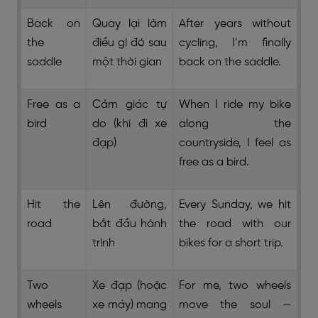
Back on
Quay lại làm
After years without
the
điều gì đó sau
cycling, I’m finally
saddle
một thời gian
back on the saddle.
Free as a
Cảm giác tự
When I ride my bike
bird
do (khi đi xe
along the
đạp)
countryside, I feel as
free as a bird.
Hit the
Lên đường,
Every Sunday, we hit
road
bắt đầu hành
the road with our
trình
bikes for a short trip.
Two
Xe đạp (hoặc
For me, two wheels
wheels
xe máy) mang
move the soul —