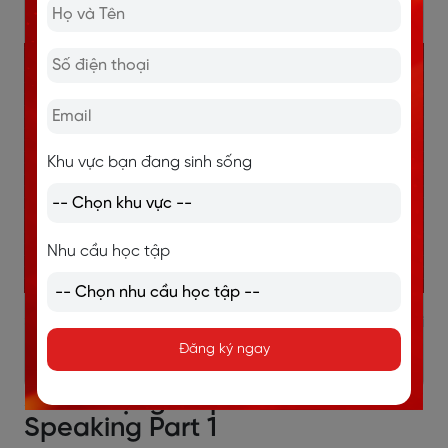
Common: phổ biến
Khu vực bạn đang sinh sống
Nhu cầu học tập
>>> XEM THÊM:
IELTS Speaking Topic Money Part 1: Bài
mẫu và từ vựng Band 7+
Đăng ký ngay
3. Từ vựng Topic Bike - IELTS
Speaking Part 1