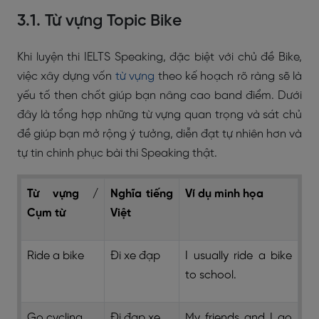
3.1. Từ vựng Topic Bike
Khi luyện thi IELTS Speaking, đặc biệt với chủ đề Bike,
việc xây dựng vốn
từ vựng
theo kế hoạch rõ ràng sẽ là
yếu tố then chốt giúp bạn nâng cao band điểm. Dưới
đây là tổng hợp những từ vựng quan trọng và sát chủ
đề giúp bạn mở rộng ý tưởng, diễn đạt tự nhiên hơn và
tự tin chinh phục bài thi Speaking thật.
Từ vựng /
Nghĩa tiếng
Ví dụ minh họa
Cụm từ
Việt
Ride a bike
Đi xe đạp
I usually ride a bike
to school.
Go cycling
Đi đạp xe
My friends and I go