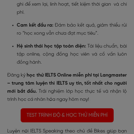
ghi để xem lại, linh hoạt, tiết kiệm thời gian và chi
phí.
Cam kết đầu ra:
Đảm bảo kết quả, giảm thiểu rủi
ro “học xong vẫn chưa đạt mục tiêu”.
Hệ sinh thái học tập toàn diện:
Tài liệu chuẩn, bài
tập online, cộng đồng học viên và cố vấn luôn
đồng hành.
Đăng ký
học thử IELTS Online miễn phí tại Langmaster
– trung tâm luyện thi IELTS uy tín, tốt nhất cho người
mới bắt đầu.
Trải nghiệm lớp học thực tế và nhận lộ
trình học cá nhân hóa ngay hôm nay!
TEST TRÌNH ĐỘ & HỌC THỬ MIỄN PHÍ
Luyện nói IELTS Speaking theo chủ đề Bikes giúp bạn