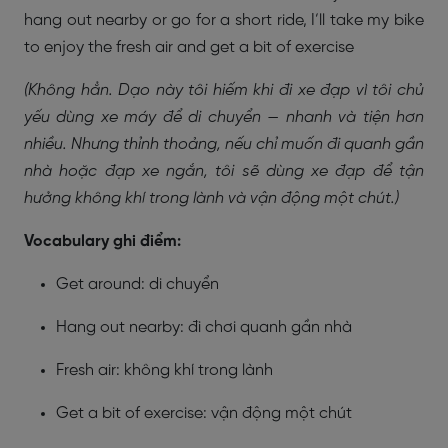
hang out nearby or go for a short ride, I’ll take my bike
to enjoy the fresh air and get a bit of exercise
(Không hẳn. Dạo này tôi hiếm khi đi xe đạp vì tôi chủ
yếu dùng xe máy để di chuyển — nhanh và tiện hơn
nhiều. Nhưng thỉnh thoảng, nếu chỉ muốn đi quanh gần
nhà hoặc đạp xe ngắn, tôi sẽ dùng xe đạp để tận
hưởng không khí trong lành và vận động một chút.)
Vocabulary ghi điểm:
Get around: di chuyển
Hang out nearby: đi chơi quanh gần nhà
Fresh air: không khí trong lành
Get a bit of exercise: vận động một chút