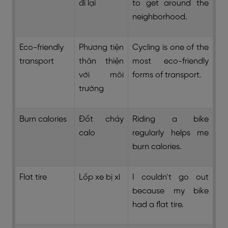
đi lại
to get around the
neighborhood.
Eco-friendly
Phương tiện
Cycling is one of the
transport
thân thiện
most eco-friendly
với môi
forms of transport.
trường
Burn calories
Đốt cháy
Riding a bike
calo
regularly helps me
burn calories.
Flat tire
Lốp xe bị xì
I couldn’t go out
because my bike
had a flat tire.