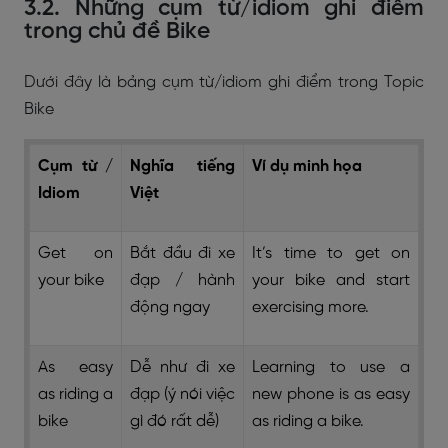
3.2. Những cụm từ/idiom ghi điểm
trong chủ đề Bike
Dưới đây là bảng cụm từ/idiom ghi điểm trong Topic
Bike
Cụm từ /
Nghĩa tiếng
Ví dụ minh họa
Idiom
Việt
Get on
Bắt đầu đi xe
It’s time to get on
your bike
đạp / hành
your bike and start
động ngay
exercising more.
As easy
Dễ như đi xe
Learning to use a
as riding a
đạp (ý nói việc
new phone is as easy
bike
gì đó rất dễ)
as riding a bike.