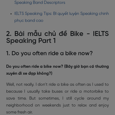
Speaking Band Descriptors
IELTS Speaking Tips: Bí quyết luyện Speaking chinh
phục band cao
2. Bài mẫu chủ đề Bike - IELTS
Speaking Part 1
1. Do you often ride a bike now?
Do you often ride a bike now? (Bây giờ bạn có thường
xuyên đi xe đạp không?)
Well, not really. I don’t ride a bike as often as I used to
because I usually take buses or ride a motorbike to
save time. But sometimes, I still cycle around my
neighborhood on weekends just to relax and enjoy
some fresh air.