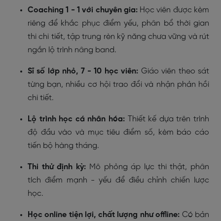
Coaching 1 - 1 với chuyên gia:
Học viên được kèm
riêng để khắc phục điểm yếu, phân bổ thời gian
thi chi tiết, tập trung rèn kỹ năng chưa vững và rút
ngắn lộ trình nâng band.
Sĩ số lớp nhỏ, 7 - 10 học viên:
Giáo viên theo sát
từng bạn, nhiều cơ hội trao đổi và nhận phản hồi
chi tiết.
Lộ trình học cá nhân hóa:
Thiết kế dựa trên trình
độ đầu vào và mục tiêu điểm số, kèm báo cáo
tiến bộ hàng tháng.
Thi thử định kỳ:
Mô phỏng áp lực thi thật, phân
tích điểm mạnh - yếu để điều chỉnh chiến lược
học.
Học online tiện lợi, chất lượng như offline:
Có bản