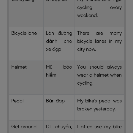
cycling every
weekend.
Bicycle lane
Làn đường
There are many
dành cho
bicycle lanes in my
xe đạp
city now.
Helmet
Mũ bảo
You should always
hiểm
wear a helmet when
cycling.
Pedal
Bàn đạp
My bike’s pedal was
broken yesterday.
Get around
Di chuyển,
I often use my bike