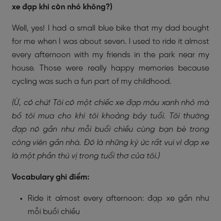
xe đạp khi còn nhỏ không?)
Well, yes! I had a small blue bike that my dad bought
for me when I was about seven. I used to ride it almost
every afternoon with my friends in the park near my
house. Those were really happy memories because
cycling was such a fun part of my childhood.
(Ừ, có chứ! Tôi có một chiếc xe đạp màu xanh nhỏ mà
bố tôi mua cho khi tôi khoảng bảy tuổi. Tôi thường
đạp nó gần như mỗi buổi chiều cùng bạn bè trong
công viên gần nhà. Đó là những ký ức rất vui vì đạp xe
là một phần thú vị trong tuổi thơ của tôi.)
Vocabulary ghi điểm:
Ride it almost every afternoon: đạp xe gần như
mỗi buổi chiều