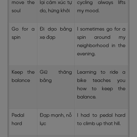
move the
lại cảm xúc tự
cycling always lifts
soul
do, hứng khởi
my mood.
Go for a
Đi dạo bằng
I sometimes go for a
spin
xe đạp
spin around my
neighborhood in the
evening.
Keep the
Giữ thăng
Learning to ride a
balance
bằng
bike teaches you
how to keep the
balance.
Pedal
Đạp mạnh, nỗ
I had to pedal hard
hard
lực
to climb up that hill.