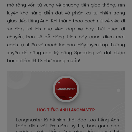
mở rộng vốn từ vựng về phương tiện giao thông, rèn
luyện khả năng diễn đạt và phản xạ tự nhiên trong
giao tiếp tiếng Anh. Khi thành thạo cách nói về việc đi
xe đạp, lợi ích của việc đạp xe hay thói quen di
chuyển, bạn sẽ dễ dàng trình bày quan điểm một
cách tự nhiên và mạch lạc hơn. Hãy luyện tập thường
xuyên để nâng cao kỹ năng Speaking và đạt được
band điểm IELTS như mong muốn!
HỌC TIẾNG ANH LANGMASTER
Langmaster là hệ sinh thái đào tạo tiếng Anh
toàn diện với 16+ năm uy tín, bao gồm các
chương trình: Tiếng Anh giao tiếp, Luyện thi