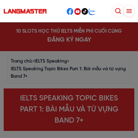
10 SLOTS HỌC THỬ IELTS MIỄN PHÍ CUỐI CÙNG
ĐĂNG KÝ NGAY
Trang chủ
>
IELTS Speaking
>
IELTS Speaking Topic Bikes Part 1: Bài mẫu và từ vựng
Band 7+
IELTS SPEAKING TOPIC BIKES
PART 1: BÀI MẪU VÀ TỪ VỰNG
BAND 7+