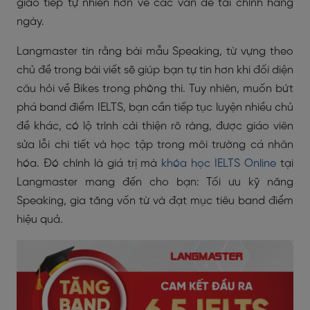
giao tiếp tự nhiên hơn về các vấn đề tài chính hằng
ngày.
Langmaster tin rằng bài mẫu Speaking, từ vựng theo
chủ đề trong bài viết sẽ giúp bạn tự tin hơn khi đối diện
câu hỏi về Bikes trong phòng thi. Tuy nhiên, muốn bứt
phá band điểm IELTS, bạn cần tiếp tục luyện nhiều chủ
đề khác, có lộ trình cải thiện rõ ràng, được giáo viên
sửa lỗi chi tiết và học tập trong môi trường cá nhân
hóa. Đó chính là giá trị mà
khóa học IELTS Online
tại
Langmaster mang đến cho bạn: Tối ưu kỹ năng
Speaking, gia tăng vốn từ và đạt mục tiêu band điểm
hiệu quả.