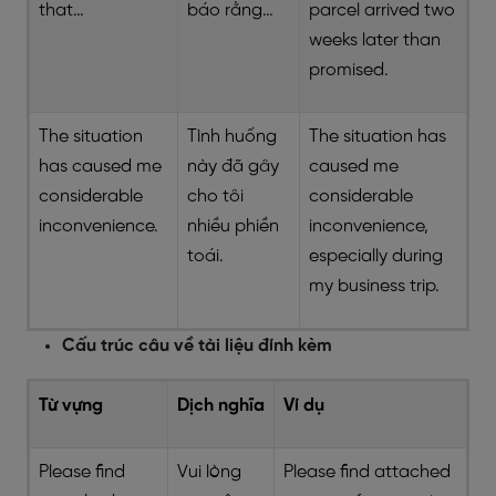
that…
báo rằng…
parcel arrived two
weeks later than
promised.
The situation
Tình huống
The situation has
has caused me
này đã gây
caused me
considerable
cho tôi
considerable
inconvenience.
nhiều phiền
inconvenience,
toái.
especially during
my business trip.
Cấu trúc câu về tài liệu đính kèm
Từ vựng
Dịch nghĩa
Ví dụ
Please find
Vui lòng
Please find attached