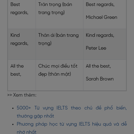
Best
Trân trọng (bán
Best regards,
regards,
trang trọng)
Michael Green
Kind
Thân ái (bán trang
Kind regards,
regards,
trọng)
Peter Lee
All the
Chúc mọi điều tốt
All the best,
best,
đẹp (thân mật)
Sarah Brown
>> Xem thêm:
5000+ Từ vựng IELTS theo chủ đề phổ biến,
thường gặp nhất
Phương pháp học từ vựng IELTS hiệu quả và dễ
nhớ nhất