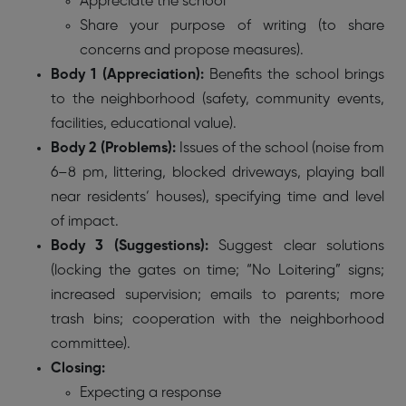
Appreciate the school
Share your purpose of writing (to share
concerns and propose measures).
Body 1 (Appreciation):
Benefits the school brings
to the neighborhood (safety, community events,
facilities, educational value).
Body 2 (Problems):
Issues of the school (noise from
6–8 pm, littering, blocked driveways, playing ball
near residents’ houses), specifying
time and level
of impact.
Body 3 (Suggestions):
Suggest clear solutions
(locking the gates on time; “No Loitering” signs;
increased supervision; emails to parents; more
trash bins; cooperation with the neighborhood
committee).
Closing:
Expecting a response