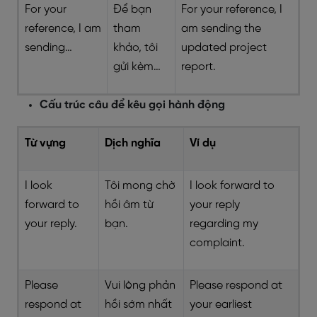
For your
Để bạn
For your reference, I
reference, I am
tham
am sending the
sending…
khảo, tôi
updated project
gửi kèm…
report.
Cấu trúc câu để kêu gọi hành động
Từ vựng
Dịch nghĩa
Ví dụ
I look
Tôi mong chờ
I look forward to
forward to
hồi âm từ
your reply
your reply.
bạn.
regarding my
complaint.
Please
Vui lòng phản
Please respond at
respond at
hồi sớm nhất
your earliest