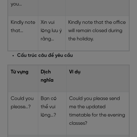
you…
Kindly note
Xin vui
Kindly note that the office
that…
lòng lưu ý
will remain closed during
rằng…
the holiday.
Cấu trúc câu để yêu cầu
Từ vựng
Dịch
Ví dụ
nghĩa
Could you
Bạn có
Could you please send
please…?
thể vui
me the updated
lòng…?
timetable for the evening
classes?