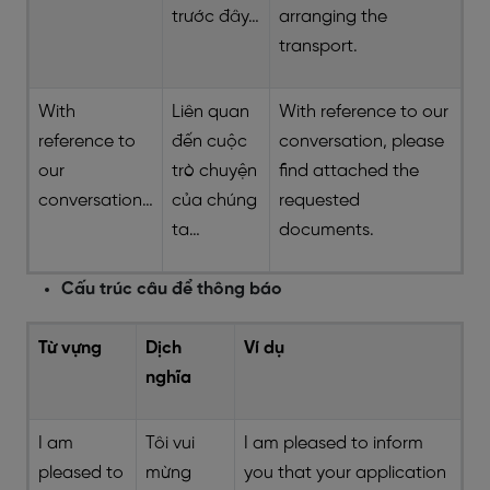
trước đây…
arranging the
transport.
With
Liên quan
With reference to our
reference to
đến cuộc
conversation, please
our
trò chuyện
find attached the
conversation…
của chúng
requested
ta…
documents.
Cấu trúc câu để thông báo
Từ vựng
Dịch
Ví dụ
nghĩa
I am
Tôi vui
I am pleased to inform
pleased to
mừng
you that your application