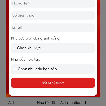
found it difficult to rest in the early evening.
Body 3 (Suggestions):
To address this, may I kindly
request that the playground be closed to the public
after 5:30 p.m., with clear “No Loitering after School
Hours” notices at the entrances? It may also help to
Khu vực bạn đang sinh sống
install additional bins by the main gate and to arrange
brief staff patrols twice a week for the next month. If
feasible, a short message to parents and students
about respectful use of the area would likely make an
Nhu cầu học tập
immediate difference.
Cấu trúc câu để đề cập đến các vấn đề trước đó
Đăng ký ngay
Từ vựng
Dịch nghĩa
Ví dụ
As I
Như tôi đã
As I mentioned