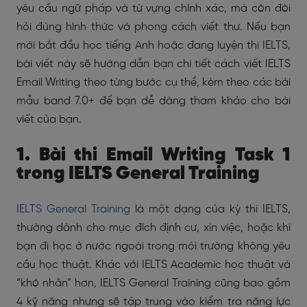
yêu cầu ngữ pháp và từ vựng chính xác, mà còn đòi
hỏi đúng hình thức và phong cách viết thư. Nếu bạn
mới bắt đầu học tiếng Anh hoặc đang luyện thi IELTS,
bài viết này sẽ hướng dẫn bạn chi tiết cách viết IELTS
Email Writing theo từng bước cụ thể, kèm theo các bài
mẫu band 7.0+ để bạn dễ dàng tham khảo cho bài
viết của bạn.
1. Bài thi Email Writing Task 1
trong IELTS General Training
IELTS General Training
là một dạng của kỳ thi IELTS,
thường dành cho mục đích định cư, xin việc, hoặc khi
bạn đi học ở nước ngoài trong môi trường không yêu
cầu học thuật. Khác với IELTS Academic học thuật và
“khó nhằn” hơn, IELTS General Training cũng bao gồm
4 kỹ năng nhưng sẽ tập trung vào kiểm tra năng lực