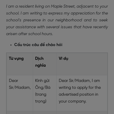
I am a resident living on Maple Street, adjacent to your
school. I am writing to express my appreciation for the
school’s presence in our neighborhood and to seek
your assistance with several issues that have recently
arisen after school hours.
Cấu trúc câu để chào hỏi
Từ vựng
Dịch
Ví dụ
nghĩa
Dear
Kính gửi
Dear Sir/Madam, I am
Sir/Madam,
Ông/Bà
writing to apply for the
(trang
advertised position in
trọng)
your company.