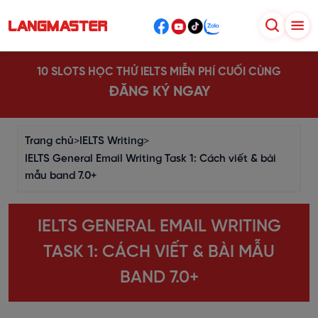
10 SLOTS HỌC THỬ IELTS MIỄN PHÍ CUỐI CÙNG
ĐĂNG KÝ NGAY
Trang chủ
>
IELTS Writing
>
IELTS General Email Writing Task 1: Cách viết & bài
mẫu band 7.0+
IELTS GENERAL EMAIL WRITING
TASK 1: CÁCH VIẾT & BÀI MẪU
BAND 7.0+