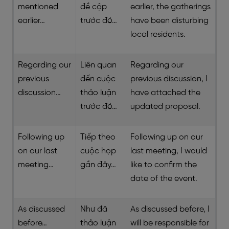
mentioned
đề cập
earlier, the gatherings
earlier…
trước đó…
have been disturbing
local residents.
Regarding our
Liên quan
Regarding our
previous
đến cuộc
previous discussion, I
discussion…
thảo luận
have attached the
trước đó…
updated proposal.
Following up
Tiếp theo
Following up on our
on our last
cuộc họp
last meeting, I would
meeting…
gần đây…
like to confirm the
date of the event.
As discussed
Như đã
As discussed before, I
before…
thảo luận
will be responsible for