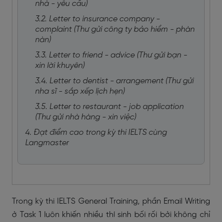
nhà - yêu cầu)
3.2. Letter to insurance company -
complaint (Thư gửi công ty bảo hiểm - phàn
nàn)
3.3. Letter to friend - advice (Thư gửi bạn -
xin lời khuyên)
3.4. Letter to dentist - arrangement (Thư gửi
nha sĩ - sắp xếp lịch hẹn)
3.5. Letter to restaurant - job application
(Thư gửi nhà hàng - xin việc)
4. Đạt điểm cao trong kỳ thi IELTS cùng
Langmaster
Trong kỳ thi IELTS General Training, phần Email Writing
ở Task 1 luôn khiến nhiều thí sinh bối rối bởi không chỉ