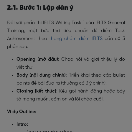
2.1. Bước 1: Lập dàn ý
Đối với phần thi IELTS Writing Task 1 của IELTS General
Training, một bức thư tiêu chuẩn đủ điềm Task
Achievement theo
thang chấm điểm IELTS
cần có 3
phần sau:
Opening (mở đầu)
: Chào hỏi và giới thiệu lý do
viết thư.
Body (nội dung chính)
: Triển khai theo các bullet
points đề bài đưa ra (thường có 3 ý chính).
Closing (kết thúc)
: Kêu gọi hành động hoặc bày
tỏ mong muốn, cảm ơn và lời chào cuối.
Ví dụ Outline:
Intro: