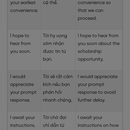
your earliest
có thể.
convenience so
convenience.
that we can
proceed.
I hope to
Tôi hy vọng
I hope to hear from
hear from
sớm nhận
you soon about the
you soon.
được tin từ
scholarship
bạn.
opportunity.
I would
Tôi sẽ rất cảm
I would appreciate
appreciate
kích nếu bạn
your prompt
your prompt
phản hồi
response to avoid
response.
nhanh chóng.
further delay.
I await your
Tôi chờ đợi
I await your
instructions.
chỉ dẫn từ
instructions on how