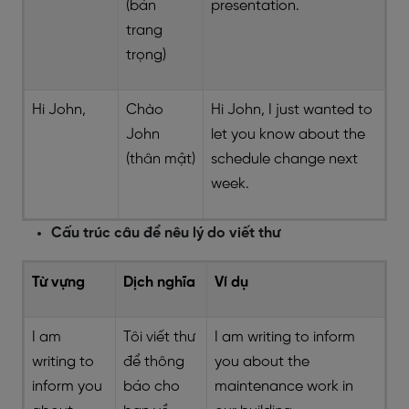
(bán
presentation.
trang
trọng)
Hi John,
Chào
Hi John, I just wanted to
John
let you know about the
(thân mật)
schedule change next
week.
Cấu trúc câu để nêu lý do viết thư
Từ vựng
Dịch nghĩa
Ví dụ
I am
Tôi viết thư
I am writing to inform
writing to
để thông
you about the
inform you
báo cho
maintenance work in