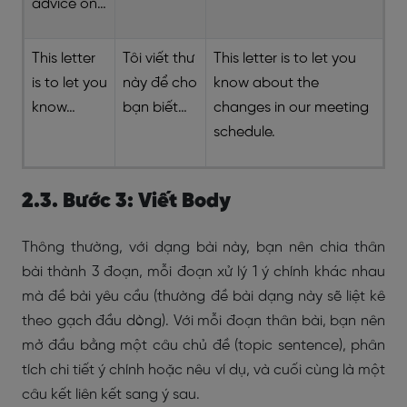
advice on…
This letter
Tôi viết thư
This letter is to let you
is to let you
này để cho
know about the
know…
bạn biết…
changes in our meeting
schedule.
2.3. Bước 3: Viết Body
Thông thường, với dạng bài này, bạn nên chia thân
bài thành 3 đoạn, mỗi đoạn xử lý 1 ý chính khác nhau
mà đề bài yêu cầu (thường đề bài dạng này sẽ liệt kê
theo gạch đầu dòng). Với mỗi đoạn thân bài, bạn nên
mở đầu bằng một câu chủ đề (topic sentence), phân
tích chi tiết ý chính hoặc nêu ví dụ, và cuối cùng là một
câu kết liên kết sang ý sau.