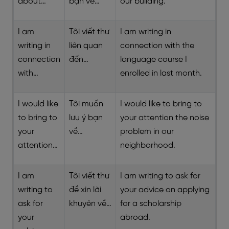
about…
bạn về…
our building.
I am
Tôi viết thư
I am writing in
writing in
liên quan
connection with the
connection
đến…
language course I
with…
enrolled in last month.
I would like
Tôi muốn
I would like to bring to
to bring to
lưu ý bạn
your attention the noise
your
về…
problem in our
attention…
neighborhood.
I am
Tôi viết thư
I am writing to ask for
writing to
để xin lời
your advice on applying
ask for
khuyên về…
for a scholarship
your
abroad.