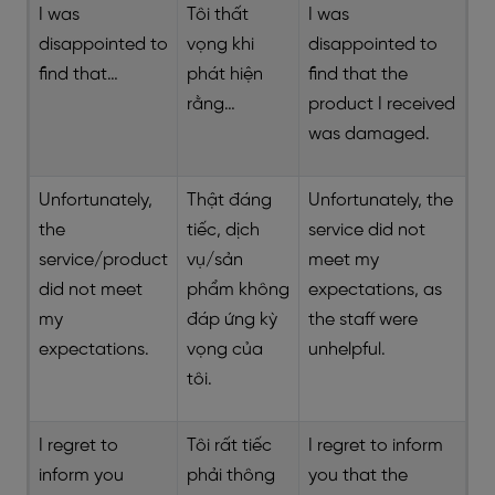
I was
Tôi thất
I was
disappointed to
vọng khi
disappointed to
find that…
phát hiện
find that the
rằng…
product I received
was damaged.
Unfortunately,
Thật đáng
Unfortunately, the
the
tiếc, dịch
service did not
service/product
vụ/sản
meet my
did not meet
phẩm không
expectations, as
my
đáp ứng kỳ
the staff were
expectations.
vọng của
unhelpful.
tôi.
I regret to
Tôi rất tiếc
I regret to inform
inform you
phải thông
you that the