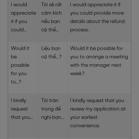
I would
Tôi sẽ rất
I would appreciate it if
appreciate
cảm kích
you could provide more
it if you
nếu bạn
details about the refund
could…
có thể…
process.
Would it
Liệu bạn
Would it be possible for
be
có thể…?
you to arrange a meeting
possible
with the manager next
for you
week?
to…?
I kindly
Tôi trân
I kindly request that you
request
trọng đề
review my application at
that you…
nghị bạn…
your earliest
convenience.