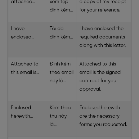
attached…
xem tệp
a copy of my receipt
đính kèm…
for your reference.
I have
Tôi đã
I have enclosed the
enclosed…
đính kèm…
required documents
along with this letter.
Attached to
Đính kèm
Attached to this
this email is…
theo email
email is the signed
này là…
contract for your
approval.
Enclosed
Kèm theo
Enclosed herewith
herewith…
thư này
are the necessary
là…
forms you requested.