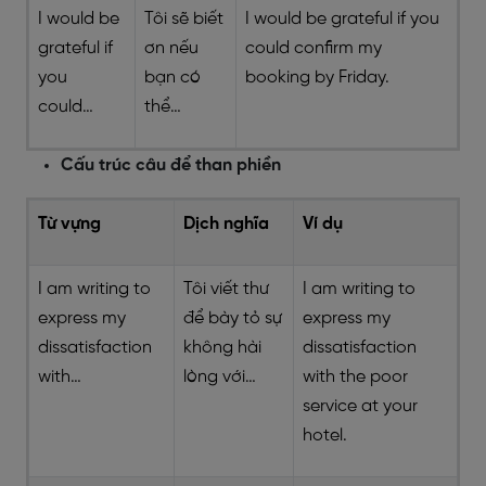
I would be
Tôi sẽ biết
I would be grateful if you
grateful if
ơn nếu
could confirm my
you
bạn có
booking by Friday.
could…
thể…
Cấu trúc câu để than phiền
Từ vựng
Dịch nghĩa
Ví dụ
I am writing to
Tôi viết thư
I am writing to
express my
để bày tỏ sự
express my
dissatisfaction
không hài
dissatisfaction
with…
lòng với…
with the poor
service at your
hotel.