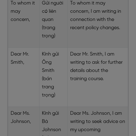
To whom it
Gửi người
To whom it may
may
có liên
concern, I am writing in
concern,
quan
connection with the
(trang
recent policy changes.
trọng)
Dear Mr.
Kính gửi
Dear Mr. Smith, I am
Smith,
Ông
writing to ask for further
Smith
details about the
(bán
training course.
trang
trọng)
Dear Ms.
Kính gửi
Dear Ms. Johnson, I am
Johnson,
Bà
writing to seek advice on
Johnson
my upcoming