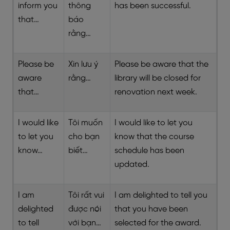
inform you
thông
has been successful.
that…
báo
rằng…
Please be
Xin lưu ý
Please be aware that the
aware
rằng…
library will be closed for
that…
renovation next week.
I would like
Tôi muốn
I would like to let you
to let you
cho bạn
know that the course
know…
biết…
schedule has been
updated.
I am
Tôi rất vui
I am delighted to tell you
delighted
được nói
that you have been
to tell
với bạn…
selected for the award.