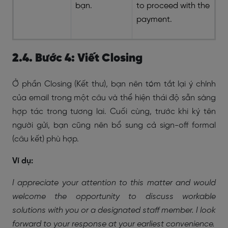
bạn.
to proceed with the
payment.
2.4. Bước 4: Viết Closing
Ở phần Closing (Kết thư), bạn nên tóm tắt lại ý chính
của email trong một câu và thể hiện thái độ sẵn sàng
hợp tác trong tương lai. Cuối cùng, trước khi ký tên
người gửi, bạn cũng nên bổ sung cả sign-off formal
(câu kết) phù hợp.
Ví dụ:
I appreciate your attention to this matter and would
welcome the opportunity to discuss workable
solutions with you or a designated staff member. I look
forward to your response at your earliest convenience.