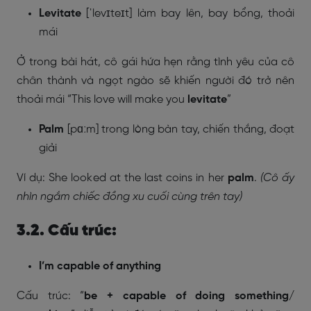
Levitate
[
ˈlevɪteɪt] làm bay lên, bay bổng, thoải
mái
Ở trong bài hát, cô gái hứa hẹn rằng tình yêu của cô
chân thành và ngọt ngào sẽ khiến người đó trở nên
thoải mái “
This love will make you
levitate
”
Palm
[
pɑːm] trong lòng bàn tay, chiến thắng, đoạt
giải
Ví dụ: She looked at the last coins in her
palm
.
(Cô ấy
nhìn ngắm chiếc đồng xu cuối cùng trên tay)
3.2. Cấu trúc:
I’m capable of anything
Cấu trúc: “
be + capable of doing something/