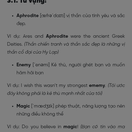
3.1. Từ vựng:
Aphrodite
[
æfrəˈdaɪti] vị thần của tình yêu và sắc
đẹp.
Ví dụ: Ares and
Aphrodite
were the ancient Greek
Deities.
(Thần chiến tranh và thần sắc đẹp là những vị
thần cổ đại của Hy Lạp)
Enemy
[
ˈenəmi] Kẻ thù, người ghét bạn và muốn
hãm hãi bạn
Ví dụ: I wish this wasn’t my strongest
ememy
.
(Tôi ước
đây không phải là kẻ thù mạnh nhất của tôi)
Magic
[
ˈmædʒɪk] phép thuật, năng lượng tạo nên
những điều không thể
Ví dụ: Do you believe in
magic
!
(Bạn có tin vào ma