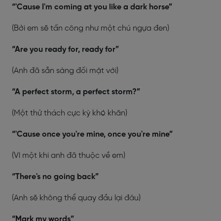
“'Cause I'm coming at you like a dark horse”
(Bởi em sẽ tấn công như một chú ngựa đen)
“Are you ready for, ready for”
(Anh đã sẵn sàng đối mặt với)
“A perfect storm, a perfect storm?”
(Một thử thách cực kỳ khó khăn)
“'Cause once you're mine, once you're mine”
(Vì một khi anh đã thuộc về em)
“There's no going back”
(Anh sẽ không thể quay đầu lại đâu)
“Mark my words”