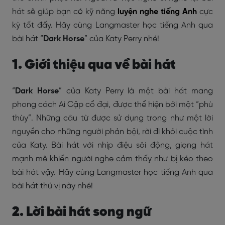
hát sẽ giúp bạn có kỹ năng
luyện nghe tiếng Anh
cực
kỳ tốt đấy. Hãy cùng Langmaster học tiếng Anh qua
bài hát “
Dark Horse
” của Katy Perry nhé!
1. Giới thiệu qua về bài hát
“
Dark Horse
” của Katy Perry là một bài hát mang
phong cách Ai Cập cổ đại, được thể hiện bởi một “phù
thùy”. Những câu từ được sử dụng trong như một lời
nguyền cho những người phản bội, rời đi khỏi cuộc tình
của Katy. Bài hát với nhịp điệu sôi động, giọng hát
mạnh mẽ khiến người nghe cảm thấy như bị kéo theo
bài hát vậy. Hãy cùng Langmaster học tiếng Anh qua
bài hát thú vị này nhé!
2. Lời bài hát song ngữ