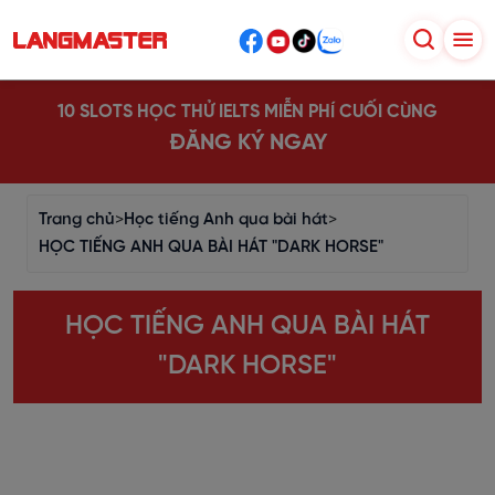
10 SLOTS HỌC THỬ IELTS MIỄN PHÍ CUỐI CÙNG
ĐĂNG KÝ NGAY
Trang chủ
>
Học tiếng Anh qua bài hát
>
HỌC TIẾNG ANH QUA BÀI HÁT "DARK HORSE"
HỌC TIẾNG ANH QUA BÀI HÁT
"DARK HORSE"