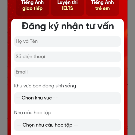
chú ngựa đen tấn công anh bất kỳ khi nào anh có ý
định khác ngoài tình yêu thật lòng.
Mark my word
Đăng ký nhận tư vấn
Ý nghĩa: Nhớ tới lời của em, nhớ những điều em đã nói
và cận thận trong hành động của mình
A bird without a cage
Ý nghĩa: Như một chú chim được tự do bay lượn. Ở
đây, cô gái muốn các chàng trai biết rằng, khi yêu cô
thật lòng sẽ vô cùng hạnh phúc, nhẹ nhàng và bay
Khu vực bạn đang sinh sống
bổng như những chú chim tự do.
It’s in the palm of your hand now
Nhu cầu học tập
Cụm từ: “The palm of your hand” theo nghĩa đen có
nghĩa là nằm trong lòng bàn tay, còn trong bài hát