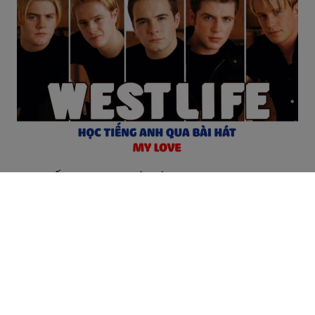
HỌC TIẾNG ANH QUA BÀI HÁT "MY LOVE"