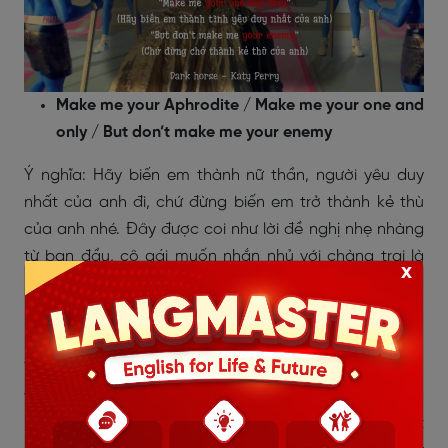
Make me your Aphrodite / Make me your one and
only / But don’t make me your enemy
Ý nghĩa: Hãy biến em thành nữ thần, người yêu duy
nhất của anh đi, chứ đừng biến em trở thành kẻ thù
của anh nhé. Đây được coi như lời đề nghị nhẹ nhàng
từ ban đầu, cô gái muốn nhắn nhủ với chàng trai là
x
hãy nâng niu em khi đã có được tình yêu của em.
Do you dare to do this
Ý nghĩa: Anh có dám thử không, dám đối mặt với tình
yêu và sự tức giận của em sau này không. Nó giống
như một thứ ma thuật vậy, em có thể trở thành một