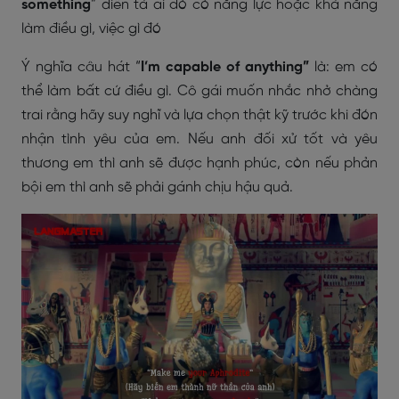
something
” diễn tả ai đó có năng lực hoặc khả năng
làm điều gì, việc gì đó
Ý nghĩa câu hát “
I’m capable of anything”
là: em có
thể làm bất cứ điều gì. Cô gái muốn nhắc nhở chàng
trai rằng hãy suy nghĩ và lựa chọn thật kỹ trước khi đón
nhận tình yêu của em. Nếu anh đối xử tốt và yêu
thương em thì anh sẽ được hạnh phúc, còn nếu phản
bội em thì anh sẽ phải gánh chịu hậu quả.