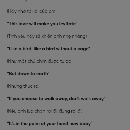
(Hãy nhớ tới lời của em)
“This love will make you levitate”
(Tình yêu này sẽ khiến anh nhẹ nhàng)
“Like a bird, like a bird without a cage”
(Như một chú chim được tự do)
“But down to earth”
(Nhưng thực ra)
“If you choose to walk away, don't walk away”
(Nếu anh lựa chọn rời đi, đừng rời đi)
“It's in the palm of your hand now baby”