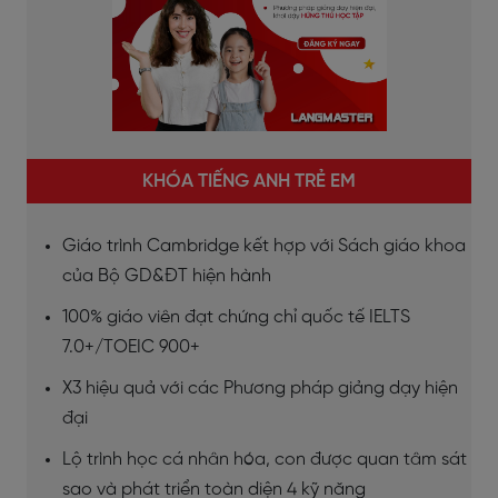
KHÓA TIẾNG ANH TRẺ EM
Giáo trình Cambridge kết hợp với Sách giáo khoa
của Bộ GD&ĐT hiện hành
100% giáo viên đạt chứng chỉ quốc tế IELTS
7.0+/TOEIC 900+
X3 hiệu quả với các Phương pháp giảng dạy hiện
đại
Lộ trình học cá nhân hóa, con được quan tâm sát
sao và phát triển toàn diện 4 kỹ năng