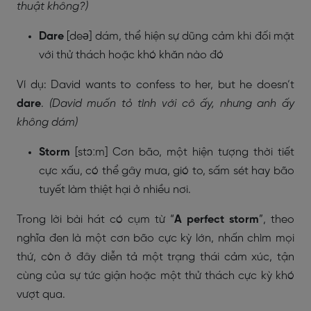
thuật không?)
Dare
[
deə] dám, thể hiện sự dũng cảm khi đối mặt
với thử thách hoặc khó khăn nào đó
Ví dụ: David wants to confess to her, but he doesn’t
dare
.
(David muốn tỏ tình với cô ấy, nhưng anh ấy
không dám)
Storm
[
stɔːm] Cơn bão, một hiện tượng thời tiết
cực xấu, có thể gây mưa, gió to, sấm sét hay bão
tuyết làm thiệt hại ở nhiều nơi.
Trong lời bài hát có cụm từ “
A perfect storm
”, theo
nghĩa đen là một cơn bão cực kỳ lớn, nhấn chìm mọi
thứ, còn ở đây diễn tả một trạng thái cảm xúc, tận
cùng của sự tức giận hoặc một thử thách cực kỳ khó
vượt qua.