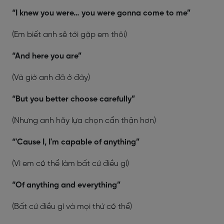
“I knew you were… you were gonna come to me”
(Em biết anh sẽ tới gặp em thôi)
“And here you are”
(Và giờ anh đã ở đây)
“But you better choose carefully”
(Nhưng anh hãy lựa chọn cẩn thận hơn)
“'Cause I, I'm capable of anything”
(Vì em có thể làm bất cứ điều gì)
“Of anything and everything”
(Bất cứ điều gì và mọi thứ có thể)