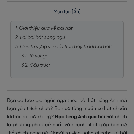
Mục lục
[Ẩn]
1. Giới thiệu qua về bài hát
2. Lời bài hát song ngữ
3. Các từ vựng và cấu trúc hay từ lời bài hát:
3.1. Từ vựng:
3.2. Cấu trúc:
Bạn đã bao giờ ngân nga theo bài hát tiếng Anh mà
bạn yêu thích chưa? Bạn có từng muốn sẽ hát chuẩn
lời bài hát đó không?
Học tiếng Anh qua bài hát
chính
là phương pháp dễ nhất và nhanh nhất giúp bạn có
thể chinh phục nó. Ngoài ra việc nghe đi nghe lại bài