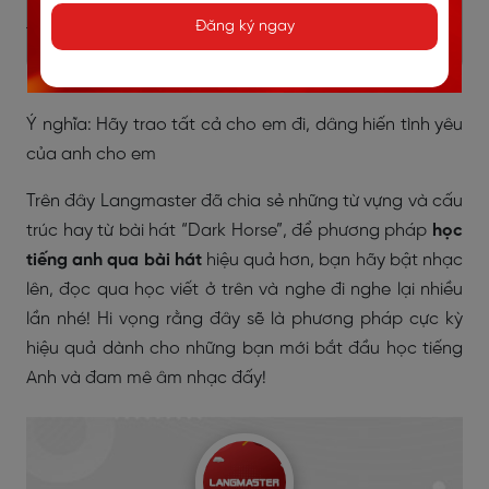
này, hiểu sâu hơn sẽ là chàng trai có được tất cả niềm
Đăng ký ngay
tin và tình yêu của cô gái.
Give it all to me
Ý nghĩa: Hãy trao tất cả cho em đi, dâng hiến tình yêu
của anh cho em
Trên đây Langmaster đã chia sẻ những từ vựng và cấu
trúc hay từ bài hát “Dark Horse”, để phương pháp
học
tiếng anh qua bài hát
hiệu quả hơn, bạn hãy bật nhạc
lên, đọc qua học viết ở trên và nghe đi nghe lại nhiều
lần nhé! Hi vọng rằng đây sẽ là phương pháp cực kỳ
hiệu quả dành cho những bạn mới bắt đầu học tiếng
Anh và đam mê âm nhạc đấy!