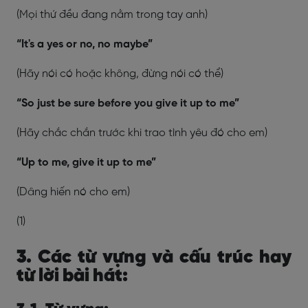
(Mọi thứ đều đang nằm trong tay anh)
“It's a yes or no, no maybe”
(Hãy nói có hoặc không, đừng nói có thể)
“So just be sure before you give it up to me”
(Hãy chắc chắn trước khi trao tình yêu đó cho em)
“Up to me, give it up to me”
(Dâng hiến nó cho em)
(1)
3. Các từ vựng và cấu trúc hay
từ lời bài hát: