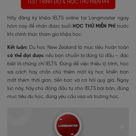
TEST TRÌNH ĐỘ & HỌC THỬ MIỄN PHÍ
Hãy đăng ký khóa IELTS online tại Langmaster ngay
hôm nay để nhận được buổi
HỌC THỬ MIỄN PHÍ
trước
khi chính thức tham gia khóa học.
Kết luận:
Du học
New Zealand
là mục tiêu hoàn toàn
có thể đạt được
nếu bạn chuẩn bị đúng từ đầu – đặc
biệt là
chứng chỉ IELTS. Đừng để việc thiếu lộ trình, học
sai cách hay chần chừ thêm một kỳ học khiến bạn
mất thêm thời gian, tiền bạc và cơ hội quý giá. Ngay
lúc này, hãy chủ động đầu tư cho IELTS bài bản, đúng
mục tiêu du học, đúng yêu cầu visa và trường học.