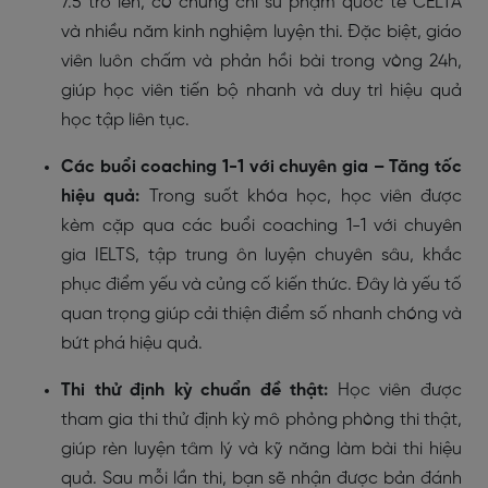
7.5 trở lên, có chứng chỉ sư phạm quốc tế CELTA
và nhiều năm kinh nghiệm luyện thi. Đặc biệt, giáo
viên luôn chấm và phản hồi bài trong vòng 24h,
giúp học viên tiến bộ nhanh và duy trì hiệu quả
học tập liên tục.
Các buổi coaching 1-1 với chuyên gia – Tăng tốc
hiệu quả:
Trong suốt khóa học, học viên được
kèm cặp qua các buổi coaching 1-1 với chuyên
gia IELTS, tập trung ôn luyện chuyên sâu, khắc
phục điểm yếu và củng cố kiến thức. Đây là yếu tố
quan trọng giúp cải thiện điểm số nhanh chóng và
bứt phá hiệu quả.
Thi thử định kỳ chuẩn đề thật:
Học viên được
tham gia thi thử định kỳ mô phỏng phòng thi thật,
giúp rèn luyện tâm lý và kỹ năng làm bài thi hiệu
quả. Sau mỗi lần thi, bạn sẽ nhận được bản đánh