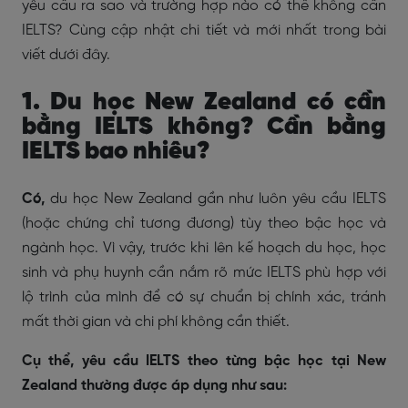
yêu cầu ra sao và trường hợp nào có thể không cần
IELTS? Cùng cập nhật chi tiết và mới nhất trong bài
viết dưới đây.
1. Du học
New Zealand
có cần
bằng IELTS không? Cần bằng
IELTS bao nhiêu?
Có,
du học New Zealand gần như luôn yêu cầu IELTS
(hoặc chứng chỉ tương đương) tùy theo bậc học và
ngành học. Vì vậy, trước khi lên kế hoạch du học, học
sinh và phụ huynh cần nắm rõ mức IELTS phù hợp với
lộ trình của mình để có sự chuẩn bị chính xác, tránh
mất thời gian và chi phí không cần thiết.
Cụ thể, yêu cầu IELTS theo từng bậc học tại New
Zealand thường được áp dụng như sau: