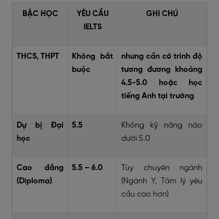
BẬC HỌC
YÊU CẦU
GHI CHÚ
IELTS
THCS, THPT
Không bắt
nhưng cần có trình độ
buộc
tương đương khoảng
4.5-5.0 hoặc học
tiếng Anh tại trường
Dự bị Đại
5.5
Không kỹ năng nào
học
dưới 5.0
Cao đẳng
5.5 – 6.0
Tùy chuyên ngành
(Diploma)
(Ngành Y, Tâm lý yêu
cầu cao hơn)