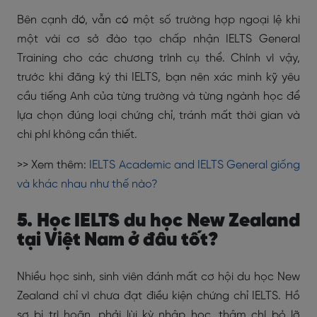
Bên cạnh đó, vẫn có một số trường hợp ngoại lệ khi
một vài cơ sở đào tạo chấp nhận IELTS General
Training cho các chương trình cụ thể. Chính vì vậy,
trước khi đăng ký thi IELTS, bạn nên xác minh kỹ yêu
cầu tiếng Anh của từng trường và từng ngành học để
lựa chọn đúng loại chứng chỉ, tránh mất thời gian và
chi phí không cần thiết.
>> Xem thêm:
IELTS Academic and IELTS General giống
và khác nhau như thế nào?
5. Học IELTS du học New Zealand
tại Việt Nam ở đâu tốt?
Nhiều học sinh, sinh viên đánh mất cơ hội du học
New
Zealand
chỉ vì chưa đạt điều kiện chứng chỉ IELTS. Hồ
sơ bị trì hoãn, phải lùi kỳ nhập học, thậm chí bỏ lỡ