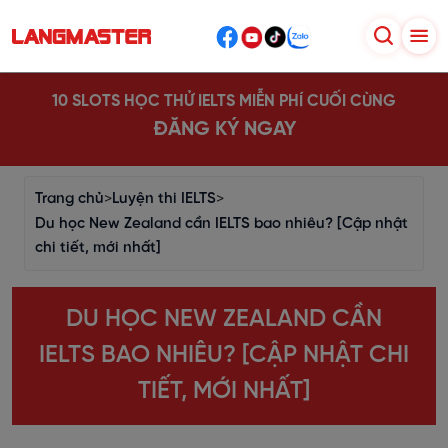
10 SLOTS HỌC THỬ IELTS MIỄN PHÍ CUỐI CÙNG
ĐĂNG KÝ NGAY
Trang chủ
>
Luyện thi IELTS
>
Du học New Zealand cần IELTS bao nhiêu? [Cập nhật
chi tiết, mới nhất]
DU HỌC NEW ZEALAND CẦN
IELTS BAO NHIÊU? [CẬP NHẬT CHI
TIẾT, MỚI NHẤT]