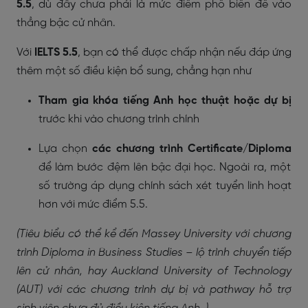
5.5
, dù đây chưa phải là mức điểm phổ biến để vào
thẳng bậc cử nhân.
Với
IELTS 5.5
, bạn có thể được chấp nhận nếu đáp ứng
thêm một số điều kiện bổ sung, chẳng hạn như
Tham gia khóa tiếng Anh học thuật hoặc dự bị
trước khi vào chương trình chính
Lựa chọn
các chương trình Certificate/Diploma
để làm bước đệm lên bậc đại học. Ngoài ra, một
số trường áp dụng chính sách xét tuyển linh hoạt
hơn với mức điểm 5.5.
(Tiêu biểu có thể kể đến Massey University với chương
trình Diploma in Business Studies – lộ trình chuyển tiếp
lên cử nhân, hay Auckland University of Technology
(AUT) với các chương trình dự bị và pathway hỗ trợ