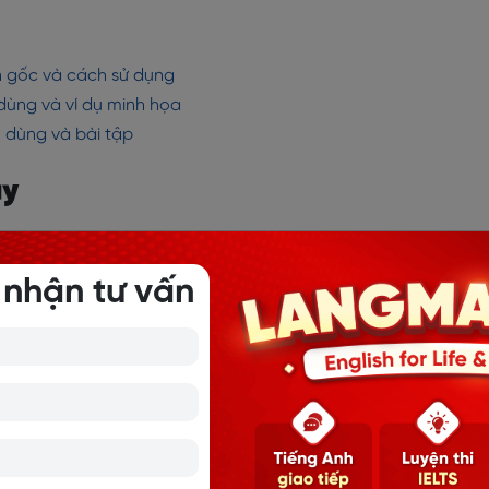
ồn gốc và cách sử dụng
 dùng và ví dụ minh họa
h dùng và bài tập
ay
 ngữ cảnh khác nhau, chủ yếu để biểu thị việc kết thúc một h
thành hoặc cảm thấy đủ cho ngày hôm đó. Dưới đây là một
 nhận tư vấn
 suốt cả ngày và cảm thấy đã đến lúc nghỉ ngơi.
l day; let's call it a day."
cả ngày; hãy kết thúc công việc thôi.)
ược kết quả mong muốn: