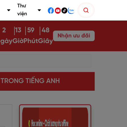
Thư
viện
2
13
59
46
Nhận ưu đãi
gày
Giờ
Phút
Giây
T TRONG TIẾNG ANH