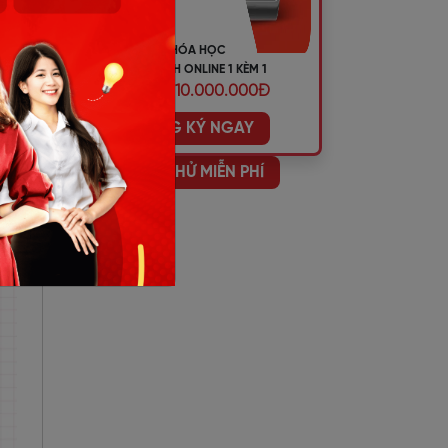
đó.
KHÓA HỌC
TIẾNG ANH ONLINE 1 KÈM 1
ƯU ĐÃI 10.000.000Đ
ĐĂNG KÝ NGAY
HỌC THỬ MIỄN PHÍ
iao