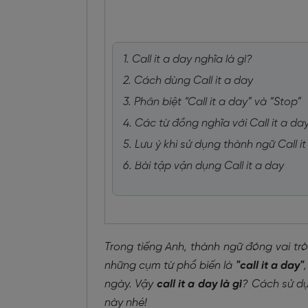
1. Call it a day nghĩa là gì?
2. Cách dùng Call it a day
3. Phân biệt “Call it a day” và “Stop”
4. Các từ đồng nghĩa với Call it a da
5. Lưu ý khi sử dụng thành ngữ Call i
6. Bài tập vận dụng Call it a day
Trong tiếng Anh, thành ngữ đóng vai trò
những cụm từ phổ biến là
"call it a day"
ngày. Vậy
call it a day là gì
? Cách sử dụ
này nhé!