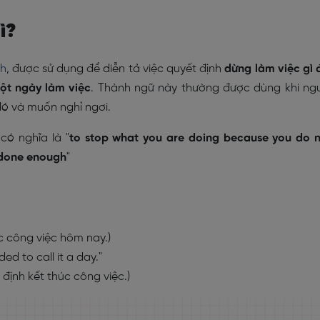
gì?
nh
, được sử dụng để diễn tả việc quyết định
dừng làm việc gì 
một ngày làm việc
. Thành ngữ này thường được dùng khi ng
ó và muốn nghỉ ngơi.
 có nghĩa là "
to stop what you are doing because you do 
 done enough
"
c công việc hôm nay.)
ded to call it a day."
định kết thúc công việc.)