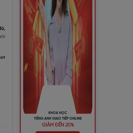
đó,
ười
not
KHÓA HỌC
TIẾNG ANH GIAO TIẾP ONLINE
GIẢM ĐẾN 20%