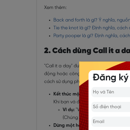
Xem thêm:
Back and forth là gì? Ý nghĩa, ngu
Tie the knot là gì? Định nghĩa, cách
Party pooper là gì? Định nghĩa, các
2. Cách dùng Call it a d
"Call it a day" được sử dụng trong nhiều
động hoặc công việc sau khi đã hoàn 
Đăng ký
cách sử dụng phổ biến:
Kết thúc một ngày làm việc:
Khi bạn và đồng nghiệp đã làm việc
Ví dụ:
"We've been working hard al
(Chúng ta đã làm việc chăm chỉ 
Dừng một hoạt động sau khi đạt đ