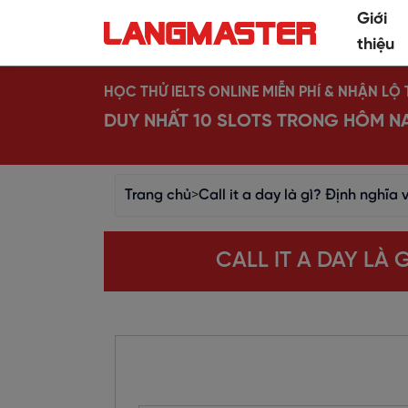
Giới
thiệu
HỌC THỬ IELTS ONLINE MIỄN PHÍ & NHẬN L
DUY NHẤT 10 SLOTS TRONG HÔM N
Trang chủ
>
Call it a day là gì? Định nghĩa
CALL IT A DAY LÀ