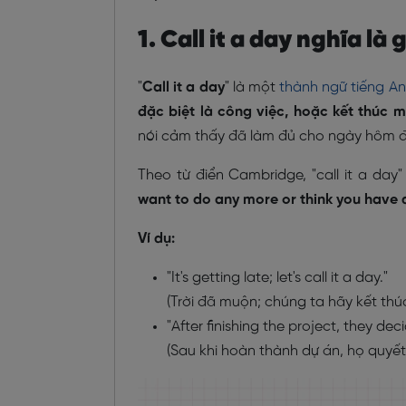
1. Call it a day nghĩa là 
"
Call it a day
" là một
thành ngữ tiếng A
đặc biệt là công việc, hoặc kết thúc 
nói cảm thấy đã làm đủ cho ngày hôm đ
Theo từ điển Cambridge, "call it a day"
want to do any more or think you have
Ví dụ:
"It's getting late; let's call it a day."
(Trời đã muộn; chúng ta hãy kết thú
"After finishing the project, they deci
(Sau khi hoàn thành dự án, họ quyết 