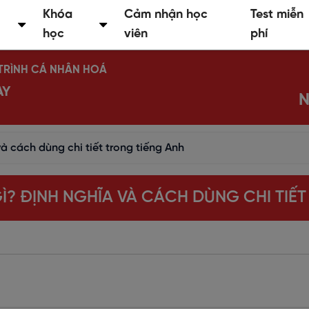
Khóa
Cảm nhận học
Test miễn
học
viên
phí
Ộ TRÌNH CÁ NHÂN HOÁ
AY
N
 và cách dùng chi tiết trong tiếng Anh
 GÌ? ĐỊNH NGHĨA VÀ CÁCH DÙNG CHI TIẾ