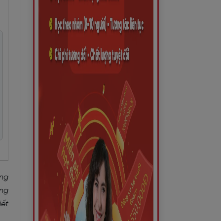
ong
àng
iết