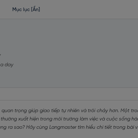
Mục lục
[Ẩn]
y
t a day
 quan trọng giúp giao tiếp tự nhiên và trôi chảy hơn. Một tr
, thường xuất hiện trong môi trường làm việc và cuộc sống h
ng ra sao? Hãy cùng Langmaster tìm hiểu chi tiết trong bài v