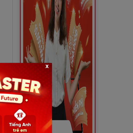
x
oạt
 số