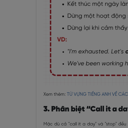
Xem thêm:
TỪ VỰNG TIẾNG ANH VỀ CÁ
3. Phân biệt “Call it a 
Mặc dù cả "call it a day" và "stop" đ