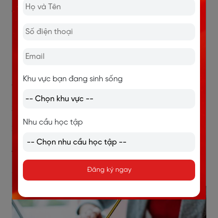
C. None
D. That
Bài tập 3
: Trong các từ trong câu dưới đây, đâu là bổ
ngữ
Khu vực bạn đang sinh sống
1. Both brothers became lawyers.
2. Playing the violin always makes her delighted.
Nhu cầu học tập
3. All of us seemed irritated.
4. She makes me very mad.
Đăng ký ngay
5. They shall be university students.