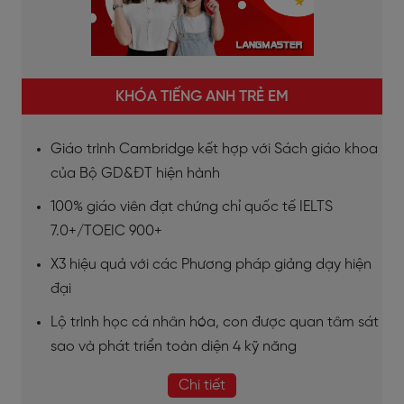
KHÓA TIẾNG ANH TRẺ EM
Giáo trình Cambridge kết hợp với Sách giáo khoa
của Bộ GD&ĐT hiện hành
100% giáo viên đạt chứng chỉ quốc tế IELTS
7.0+/TOEIC 900+
X3 hiệu quả với các Phương pháp giảng dạy hiện
đại
Lộ trình học cá nhân hóa, con được quan tâm sát
sao và phát triển toàn diện 4 kỹ năng
Chi tiết