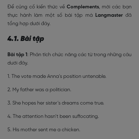
Để củng cố kiến thức về
Complements
, mời các bạn
thực hành làm một số bài tập mà
Langmaster
đã
tổng hợp dưới đây.
4.1. Bài tập
Bài tập 1
: Phân tích chức năng các từ trong những câu
dưới đây.
1.
The vote made Anna’s position untenable.
2. My father was a politician.
3. She hopes her sister’s dreams come true.
4. The attention hasn’t been suffocating.
5. His mother sent me a chicken.