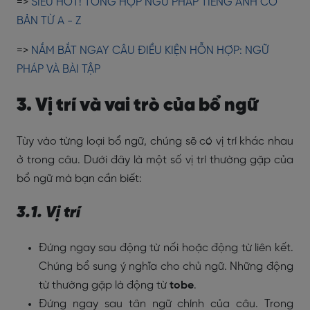
=>
SIÊU HOT! TỔNG HỢP NGỮ PHÁP TIẾNG ANH CƠ
BẢN TỪ A - Z
=>
NẮM BẮT NGAY CÂU ĐIỀU KIỆN HỖN HỢP: NGỮ
PHÁP VÀ BÀI TẬP
3. Vị trí và vai trò của bổ ngữ
Tùy vào từng loại bổ ngữ, chúng sẽ có vị trí khác nhau
ở trong câu. Dưới đây là một số vị trí thường gặp của
bổ ngữ mà bạn cần biết:
3.1. Vị trí
Đứng ngay sau động từ nối hoặc động từ liên kết.
Chúng bổ sung ý nghĩa cho chủ ngữ. Những động
từ thường gặp là động từ
tobe
.
Đứng ngay sau tân ngữ chính của câu. Trong