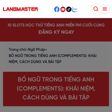
10 SLOTS HỌC THỬ TIẾNG ANH MIỄN PHÍ CUỐI CÙNG
ĐĂNG KÝ NGAY
Trang chủ
>
Ngữ Pháp
>
BỔ NGỮ TRONG TIẾNG ANH (COMPLEMENTS): KHÁI
NIỆM, CÁCH DÙNG VÀ BÀI TẬP
BỔ NGỮ TRONG TIẾNG ANH
(COMPLEMENTS): KHÁI NIỆM,
CÁCH DÙNG VÀ BÀI TẬP