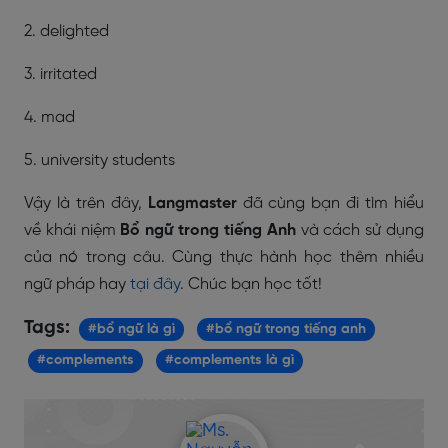
2. delighted
3. irritated
4. mad
5. university students
Vậy là trên đây,
Langmaster
đã cùng bạn đi tìm hiểu
về khái niệm
Bổ ngữ trong tiếng Anh
và cách sử dụng
của nó trong câu. Cùng thực hành học thêm nhiều
ngữ pháp hay
tại đây
.
Chúc bạn học tốt!
Tags:
#bổ ngữ là gì
#bổ ngữ trong tiếng anh
#complements
#complements là gì