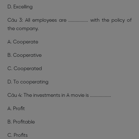
D. Excelling
Câu 3: All employees are ................ with the policy of
the company.
A. Cooperate
B. Cooperative
C. Cooperated
D. To cooperating
Câu 4: The investments in A movie is .................
A. Profit
B. Profitable
C. Profits