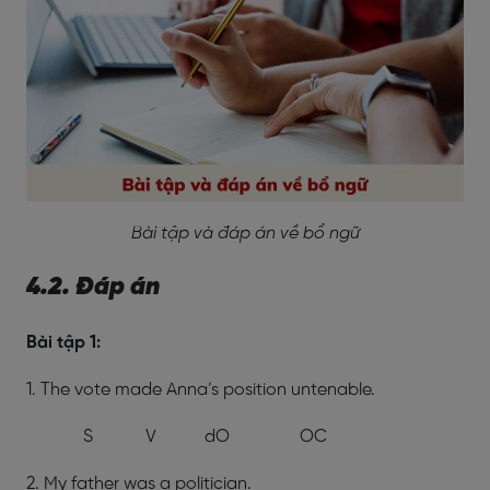
Bài tập và đáp án về bổ ngữ
4.2. Đáp án
Bài tập 1:
1. The vote
made
Anna’s position
untenable
.
S V dO OC
2. My father was
a politician
.