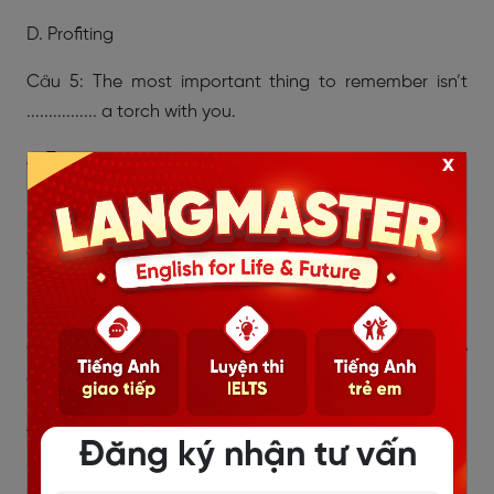
D. Profiting
Câu 5: The most important thing to remember isn’t
................ a torch with you.
A. To bring
x
B. Bring
C. That brings
D. Brings
Câu 6: The main problem is ................ they do not have
an expert in this field.
A. Why
Đăng ký nhận tư vấn
B. Which