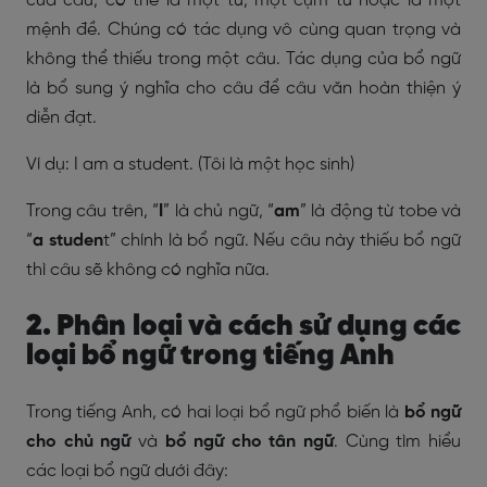
của câu, có thể là một từ, một cụm từ hoặc là một
mệnh đề. Chúng có tác dụng vô cùng quan trọng và
không thể thiếu trong một câu. Tác dụng của bổ ngữ
là bổ sung ý nghĩa cho câu để câu văn hoàn thiện ý
diễn đạt.
Ví dụ: I am a student. (Tôi là một học sinh)
Trong câu trên, “
I
” là chủ ngữ, “
am
” là động từ tobe và
“
a studen
t” chính là bổ ngữ. Nếu câu này thiếu bổ ngữ
thì câu sẽ không có nghĩa nữa.
2. Phân loại và cách sử dụng các
loại bổ ngữ trong tiếng Anh
Trong tiếng Anh, có hai loại bổ ngữ phổ biến là
bổ ngữ
cho chủ ngữ
và
bổ ngữ cho tân ngữ
. Cùng tìm hiểu
các loại bổ ngữ dưới đây: