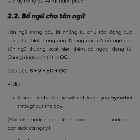
(Cô ấy trông có vẻ rất hạnh phúc)
2.2. Bổ ngữ cho tân ngữ
Tân ngữ trong câu là những từ chịu tác động của
động từ chính trong câu. Những câu có bổ ngữ cho
tân ngữ thường xuất hiện thêm cả ngoại động từ.
Chúng được viết tắt là
OC
.
Cấu trúc:
S + V + dO + OC
Ví dụ:
A small water bottle will not keep you
hydrated
throughout the day.
(Một bình nước nhỏ sẽ không cung cấp đủ nước cho
bạn suốt cả ngày.)