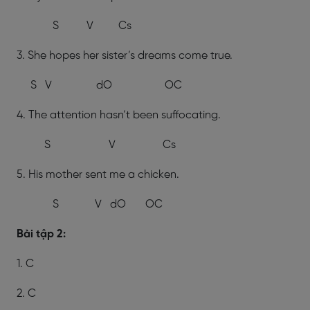
S V Cs
3. She
hopes her sister’s dreams come true.
S V dO OC
4. The attention
hasn’t been
suffocating
.
S V Cs
5. His mother
sent
me
a chicken
.
S V dO OC
Bài tập 2:
1. C
2. C