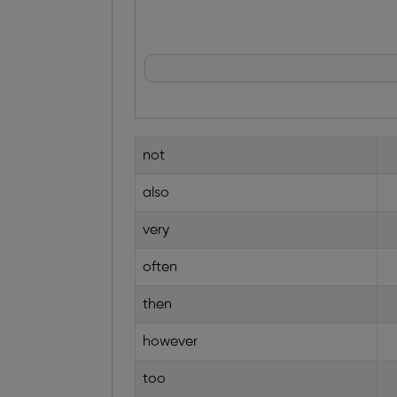
not
also
very
often
then
however
too