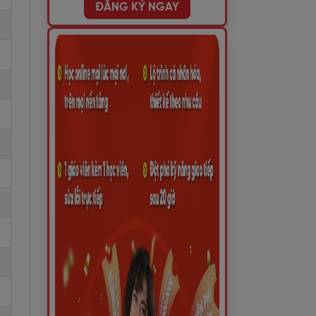
ĐĂNG KÝ NGAY