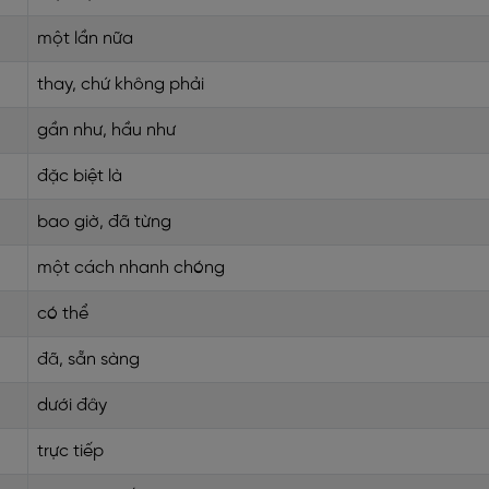
một lần nữa
thay, chứ không phải
gần như, hầu như
đặc biệt là
bao giờ, đã từng
một cách nhanh chóng
có thể
đã, sẵn sàng
dưới đây
trực tiếp