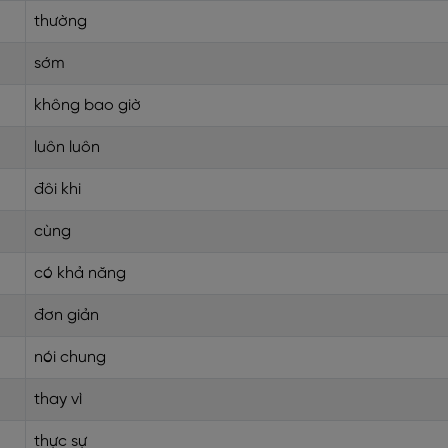
thường
sớm
không bao giờ
luôn luôn
đôi khi
cùng
có khả năng
đơn giản
nói chung
thay vì
thực sự