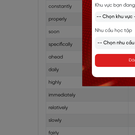
Khu vực bạn đang
constantly
properly
Nhu cầu học tập
soon
specifically
ahead
Đă
daily
highly
immediately
relatively
slowly
fairly