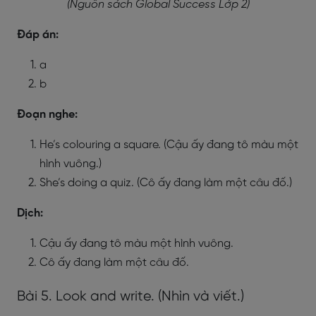
(Nguồn sách Global Success Lớp 2)
Đáp án:
a
b
Đoạn nghe:
He’s colouring a square. (Cậu ấy đang tô màu một
hình vuông.)
She’s doing a quiz. (Cô ấy đang làm một câu đố.)
Dịch:
Cậu ấy đang tô màu một hình vuông.
Cô ấy đang làm một câu đố.
Bài 5. Look and write. (Nhìn và viết.)