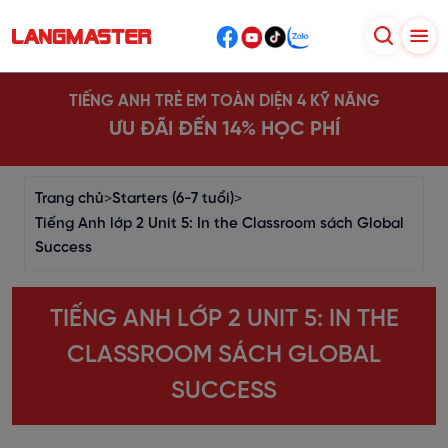
TIẾNG ANH TRẺ EM TOÀN DIỆN 4 KỸ NĂNG
ƯU ĐÃI ĐẾN 14% HỌC PHÍ
Trang chủ
>
Starters (6-7 tuổi)
>
Tiếng Anh lớp 2 Unit 5: In the Classroom sách Global
Success
TIẾNG ANH LỚP 2 UNIT 5: IN THE
CLASSROOM SÁCH GLOBAL
SUCCESS