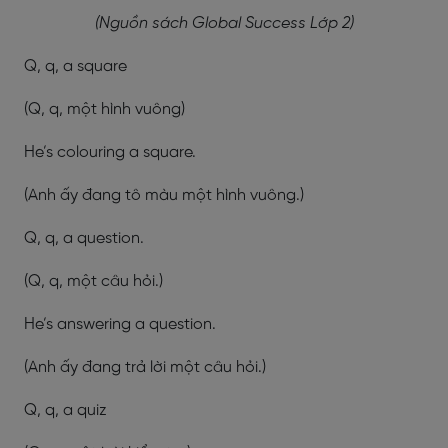
(Nguồn sách Global Success Lớp 2)
Q, q, a square
(Q, q, một hình vuông)
He’s colouring a square.
(Anh ấy đang tô màu một hình vuông.)
Q, q, a question.
(Q, q, một câu hỏi.)
He’s answering a question.
(Anh ấy đang trả lời một câu hỏi.)
Q, q, a quiz