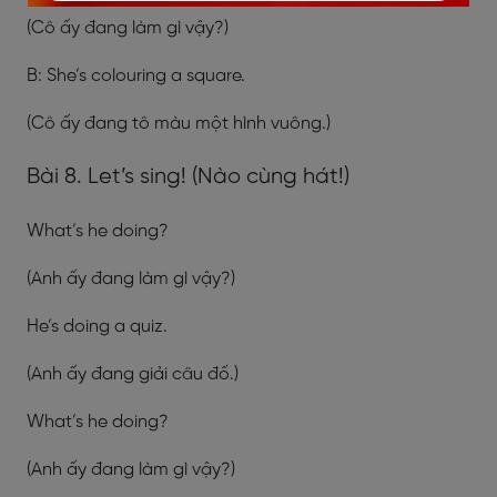
(Cô ấy đang làm gì vậy?)
B: She’s colouring a square.
(Cô ấy đang tô màu một hình vuông.)
Bài 8. Let’s sing! (Nào cùng hát!)
What’s he doing?
(Anh ấy đang làm gì vậy?)
He’s doing a quiz.
(Anh ấy đang giải câu đố.)
What’s he doing?
(Anh ấy đang làm gì vậy?)