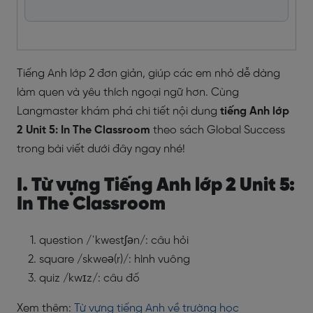
Tiếng Anh lớp 2 đơn giản, giúp các em nhỏ dễ dàng
làm quen và yêu thích ngoại ngữ hơn. Cùng
Langmaster khám phá chi tiết nội dung
tiếng Anh lớp
2 Unit 5: In The Classroom
theo sách Global Success
trong bài viết dưới đây ngay nhé!
I. Từ vựng Tiếng Anh lớp 2 Unit 5:
In The Classroom
question /ˈkwestʃən/: câu hỏi
square /skweə(r)/: hình vuông
quiz /kwɪz/: câu đố
Xem thêm:
Từ vựng tiếng Anh về trường học