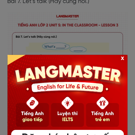
Bài 7. Let’s talk (Hãy cùng nói.)
x
(Nguồn sách Global Success Lớp 2)
Lời giải chi tiết:
a.