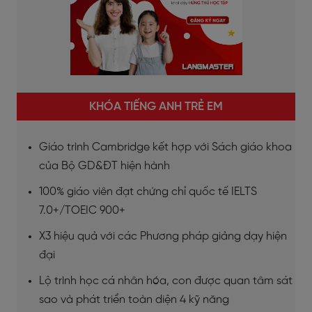
KHÓA TIẾNG ANH TRẺ EM
Giáo trình Cambridge kết hợp với Sách giáo khoa
của Bộ GD&ĐT hiện hành
100% giáo viên đạt chứng chỉ quốc tế IELTS
7.0+/TOEIC 900+
X3 hiệu quả với các Phương pháp giảng dạy hiện
đại
Lộ trình học cá nhân hóa, con được quan tâm sát
sao và phát triển toàn diện 4 kỹ năng