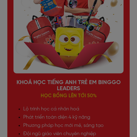
KHOÁ HỌC TIẾNG ANH TRẺ EM BINGGO
LEADERS
HỌC BỔNG LÊN TỚI 50%
Lộ trình học cá nhân hoá
Phát triển toàn diện 4 kỹ năng
Phương pháp học mới mẻ, sáng tạo
Đội ngũ giáo viên chuyên nghiệp