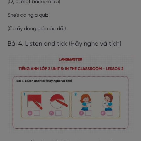
(Q, q, một bài kiểm tra)
She’s doing a quiz.
(Cô ấy đang giải câu đố.)
Bài 4. Listen and tick (Hãy nghe và tích)