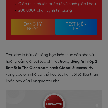
Giáo trình chuẩn quốc tế và sách giáo khoa
200,000+
phụ huynh tin tưởng
ĐĂNG KÝ
TEST MIỄN
NGAY
PHÍ
Trên đây là bài viết tổng hợp kiến thức cần nhớ và
hướng dẫn giải bài tập chi tiết trong
tiếng Anh lớp 2
Unit 5: In The Classroom sách Global Success
. Hy
vọng các em nhỏ có thể học tốt hơn với tài liệu tham
khảo này của Langmaster nhé!