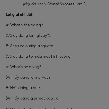
(Nguồn sách Global Success Lớp 2)
Lời giải chi tiết:
A: What’s she doing?
(Cô ấy đang làm gì vậy?)
B: She’s colouring a square.
(Cô ấy đang tô màu một hình vuông.)
A: What’s he doing?
(Anh ấy đang làm gì vậy?)
B: He’s doing a quiz.
(Anh ấy đang giải một câu đố.)