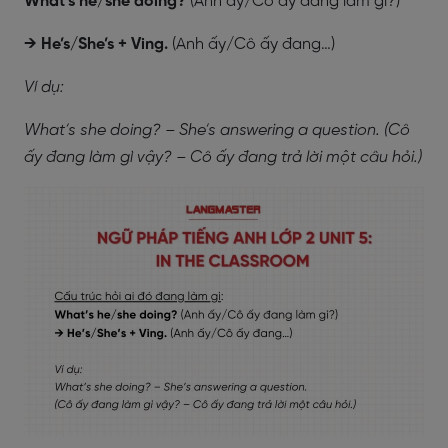
What’s he/she doing?
(Anh ấy/Cô ấy đang làm gì?)
→ He’s/She’s + Ving.
(Anh ấy/Cô ấy đang…)
Ví dụ:
What’s she doing? – She’s answering a question. (Cô
ấy đang làm gì vậy? – Cô ấy đang trả lời một câu hỏi.)