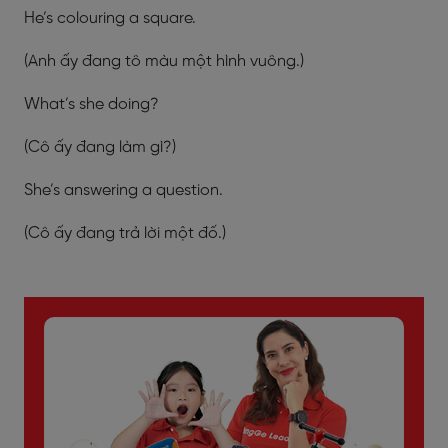
He’s colouring a square.
(Anh ấy đang tô màu một hình vuông.)
What’s she doing?
(Cô ấy đang làm gì?)
She’s answering a question.
(Cô ấy đang trả lời một đố.)