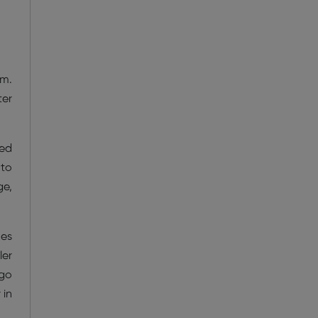
em.
ter
red
 to
ge,
mes
ler
rgo
 in