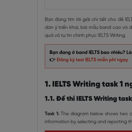
Bạn đang tìm lời giải chi tiết cho đề 
dàn ý triển khai, bài mẫu band cao và 
quả và tự tin chinh phục IELTS Writing.
Bạn đang ở band IELTS bao nhiêu? Làm
👉
Đăng ký test IELTS miễn phí ngay
1. IELTS Writing task 1
1.1. Đề thi IELTS Writing ta
Task 1:
The diagram below shows two di
information by selecting and reporting 