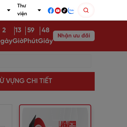
Thư
viện
2
13
59
47
Nhận ưu đãi
gày
Giờ
Phút
Giây
TỪ VỰNG CHI TIẾT