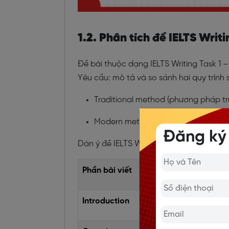
1.2. Phân tích đề IELTS Wri
Đề bài thuộc dạng
IELTS Writing Task 1 
Yêu cầu: mô tả và so sánh hai quy trình
Traditional method (phương pháp tr
Modern method (phương pháp hiện 
Đăng ký
Dàn ý đề IELTS Writing task 1 ngày 15-0
Phần bài viết
Nội dung triển khai
Introduction
Paraphrase đề bài