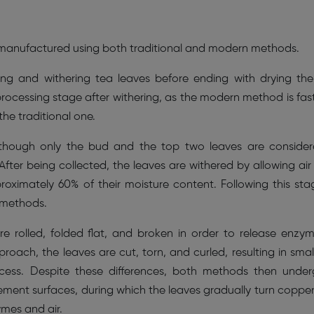
s manufactured using both traditional and modern methods.
king and withering tea leaves before ending with drying th
 processing stage after withering, as the modern method is fas
he traditional one.
, although only the bud and the top two leaves are conside
After being collected, the leaves are withered by allowing air
ximately 60% of their moisture content. Following this sta
e methods.
re rolled, folded flat, and broken in order to release enzy
roach, the leaves are cut, torn, and curled, resulting in smal
ocess. Despite these differences, both methods then unde
ement surfaces, during which the leaves gradually turn copper
mes and air.