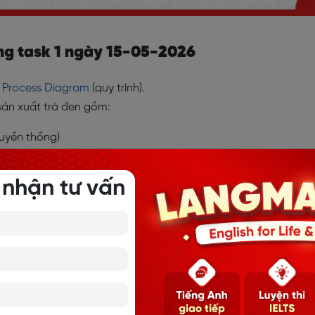
ting task 1 ngày 15-05-2026
–
Process Diagram
(quy trình).
 sản xuất trà đen gồm:
uyền thống)
đại)
 nhận tư vấn
5-2026