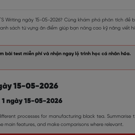
IELTS Writing ngày 15-05-2026? Cùng khám phá phân tích đề b
danh sách từ vựng ăn điểm giúp bạn nâng cao kỹ năng viết h
 bài test miễn phí và nhận ngay lộ trình học cá nhân hóa.
 ngày 15-05-2026
sk 1 ngày 15-05-2026
fferent processes for manufacturing black tea. Summarise 
the main features, and make comparisons where relevant.