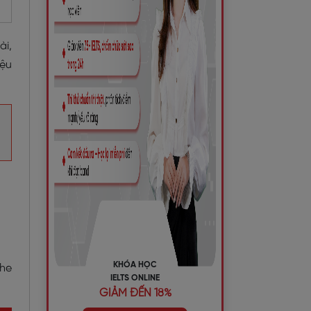
ài,
iệu
KHÓA HỌC
the
IELTS ONLINE
GIẢM ĐẾN 18%