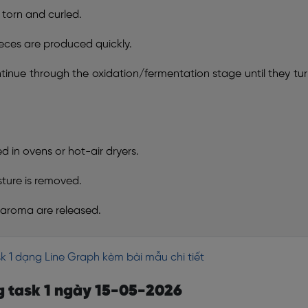
 torn and curled.
ieces are produced quickly.
tinue through the oxidation/fermentation stage until they tu
ed in ovens or hot-air dryers.
ture is removed.
d aroma are released.
sk 1 dạng Line Graph kèm bài mẫu chi tiết
ng task 1 ngày 15-05-2026