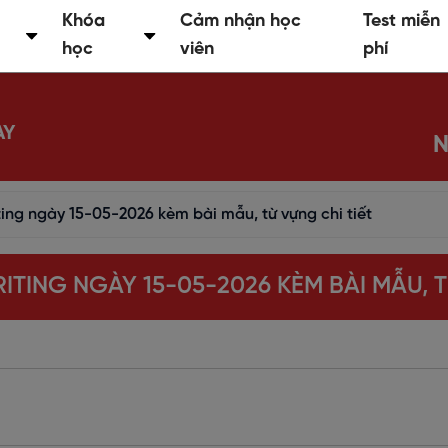
Khóa
Cảm nhận học
Test miễn
học
viên
phí
AY
N
ting ngày 15-05-2026 kèm bài mẫu, từ vựng chi tiết
RITING NGÀY 15-05-2026 KÈM BÀI MẪU, 