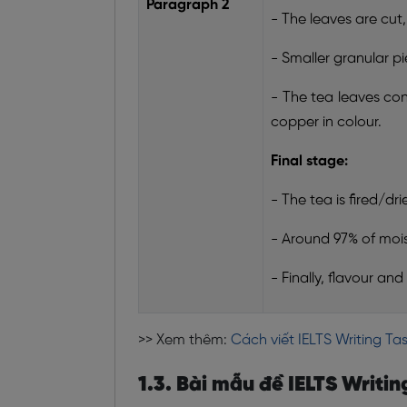
Paragraph 2
- The leaves are cut,
- Smaller granular p
- The tea leaves con
copper in colour.
Final stage:
- The tea is fired/dri
- Around 97% of mois
- Finally, flavour an
>> Xem thêm:
Cách viết IELTS Writing Ta
1.3. Bài mẫu đề IELTS Writi