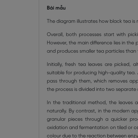
Bài mẫu
The diagram illustrates how black tea i
Overall, both processes start with pic
However, the main difference lies in the
and produces smaller tea particles than t
Initially, fresh tea leaves are picked
suitable for producing high-quality tea. 
pass through them, which removes appro
the process is divided into two separat
In the traditional method, the leaves a
naturally. By contrast, in the modern app
granular pieces through a quicker pr
oxidation and fermentation on tiled or c
colour due to the reaction between enzy