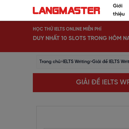
Giới
thiệu
HỌC THỬ IELTS ONLINE MIỄN PHÍ
DUY NHẤT 10 SLOTS TRONG HÔM N
Trang chủ
>
IELTS Writing
>
Giải đề IELTS Wri
GIẢI ĐỀ IELTS W