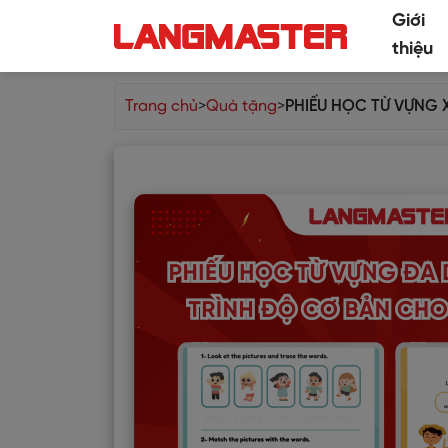
Giới
thiệu
Trang chủ
>
Quà tặng
>
PHIẾU HỌC TỪ VỰNG 