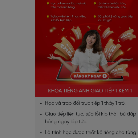
KHÓA TIẾNG ANH GIAO TIẾP 1 KÈM 1
Học và trao đổi trực tiếp 1 thầy 1 trò.
Giao tiếp liên tục, sửa lỗi kịp thời, bù đắp 
hổng ngay lập tức.
Lộ trình học được thiết kế riêng cho từng