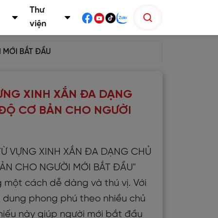
Thư
viện
 MỚI BẮT ĐẦU
ỰNG XINH XẮN ĐA DẠNG
 ĐỘ CƠ BẢN CHO NGƯỜI
C TỪ VỰNG XINH XẮN ĐA DẠNG CHỦ
BẢN CHO NGƯỜI MỚI BẮT ĐẦU"
 một cách dễ dàng và thú vị. Với
ội dung phong phú theo nhiều chủ
hiếu này giúp người mới bắt đầu