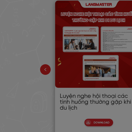
ng giao tiếp
Luyện nghe hội thoại các
hần 2)
tình huống thường gặp khi
du lịch