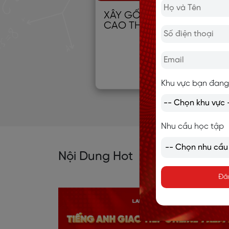
XÂY GỐC TIẾNG ANH TỪ 0
CAO THỦ
Khu vực bạn đang
Nhu cầu học tập
Nội Dung Hot
Đă