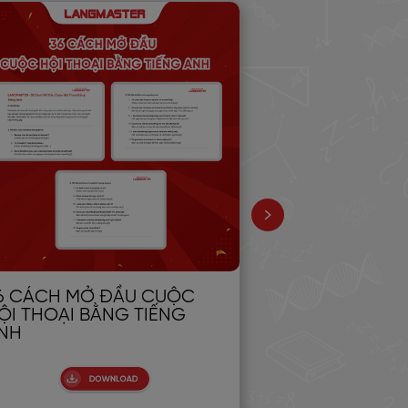
6 CÁCH MỞ ĐẦU CUỘC
Luyện nghe ti
ỘI THOẠI BẰNG TIẾNG
độ Nâng cao
NH