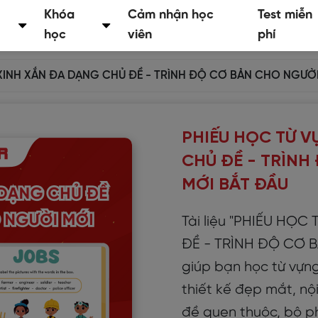
Khóa
Cảm nhận học
Test miễn
học
viên
phí
XINH XẮN ĐA DẠNG CHỦ ĐỀ - TRÌNH ĐỘ CƠ BẢN CHO NGƯỜI
PHIẾU HỌC TỪ V
CHỦ ĐỀ - TRÌNH
MỚI BẮT ĐẦU
Tài liệu "PHIẾU HỌ
ĐỀ - TRÌNH ĐỘ CƠ 
giúp bạn học từ vựng
thiết kế đẹp mắt, n
đề quen thuộc, bộ p