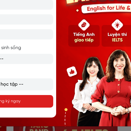
 -
30 NGÀY HỌC TIẾNG ANH
Tà
CHO NGƯỜI MỚI BẮT ĐẦU
t
 sinh sống
ng ký ngay