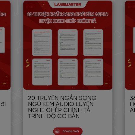
20 TRUYỆN NGẮN SONG
3
 đi
NGỮ KÈM AUDIO LUYỆN
H
NGHE CHÉP CHÍNH TẢ
A
TRÌNH ĐỘ CƠ BẢN