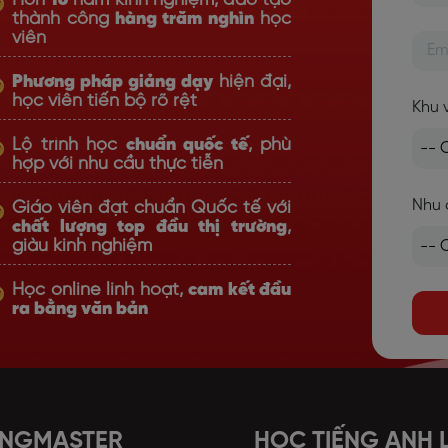
Hơn
16
năm kinh nghiệm, đào tạo
thành công
hàng trăm nghìn
học
viên
Phương pháp giảng dạy
hiện đại,
học viên tiến bộ rõ rệt
Khu 
Lộ trình học
chuẩn quốc tế
, phù
hợp với nhu cầu thực tiễn
Nhu 
Giáo viên đạt chuẩn Quốc tế với
chất lượng top đầu thị trường
,
giàu kinh nghiệm
Học online linh hoạt,
cam kết đầu
ra bằng văn bản
ANGMASTER
HỌC TIẾNG ANH