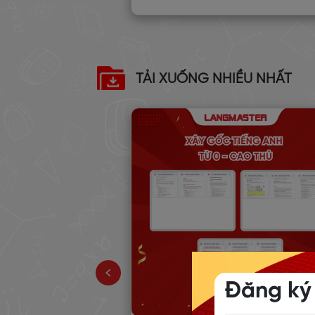
TẢI XUỐNG NHIỀU NHẤT
 TẬP TỪ
NH PHỔ BIẾN
TOPIC 1-15)
Đăng ký