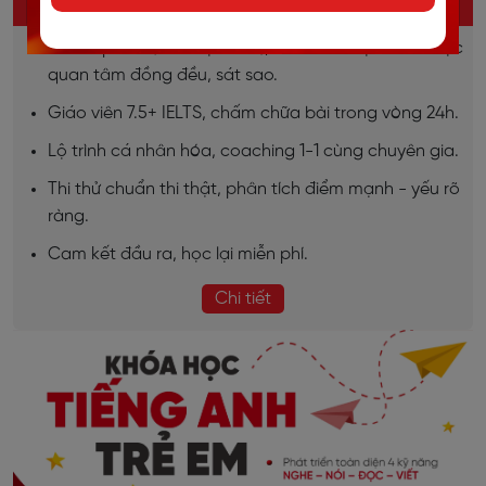
KHÓA HỌC IELTS ONLINE
Sĩ số lớp nhỏ (7-10 học viên), đảm bảo học viên được
quan tâm đồng đều, sát sao.
Giáo viên 7.5+ IELTS, chấm chữa bài trong vòng 24h.
Lộ trình cá nhân hóa, coaching 1-1 cùng chuyên gia.
Thi thử chuẩn thi thật, phân tích điểm mạnh - yếu rõ
ràng.
Cam kết đầu ra, học lại miễn phí.
Chi tiết