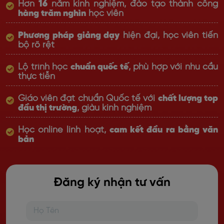
Hơn
16
năm kinh nghiệm, đào tạo thành công
hàng trăm nghìn
học viên
Phương pháp giảng dạy
hiện đại, học viên tiến
bộ rõ rệt
Lộ trình học
chuẩn quốc tế
, phù hợp với nhu cầu
thực tiễn
Giáo viên đạt chuẩn Quốc tế với
chất lượng top
đầu thị trường
, giàu kinh nghiệm
Học online linh hoạt,
cam kết đầu ra bằng văn
bản
Đăng ký nhận tư vấn