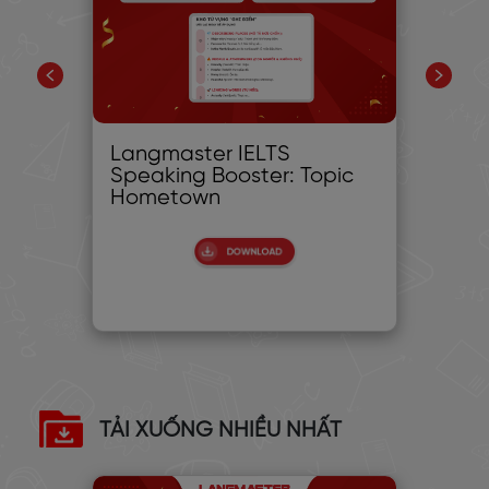
ác
Langmaster IELTS
Là
khi
Speaking Booster: Topic
so
Hometown
TẢI XUỐNG NHIỀU NHẤT