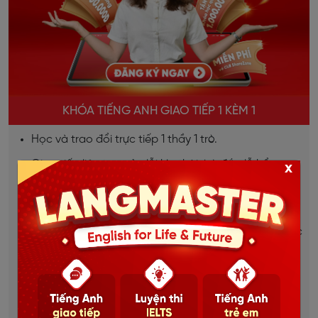
KHÓA TIẾNG ANH GIAO TIẾP 1 KÈM 1
Học và trao đổi trực tiếp 1 thầy 1 trò.
Giao tiếp liên tục, sửa lỗi kịp thời, bù đắp lỗ hổng
x
ngay lập tức.
Lộ trình học được thiết kế riêng cho từng học viên.
Dựa trên mục tiêu, đặc thù từng ngành việc của học
viên.
Học mọi lúc mọi nơi, thời gian linh hoạt.
Chi tiết