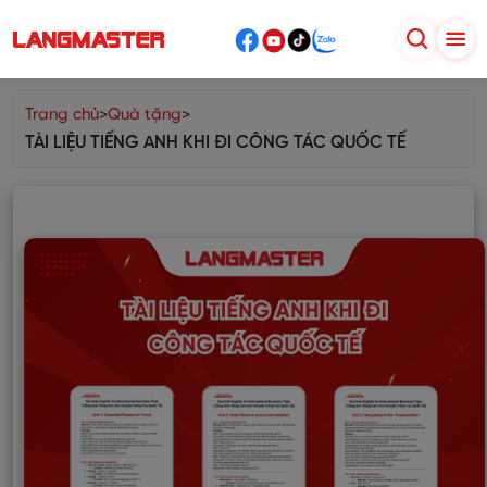
Trang chủ
>
Quà tặng
>
TÀI LIỆU TIẾNG ANH KHI ĐI CÔNG TÁC QUỐC TẾ