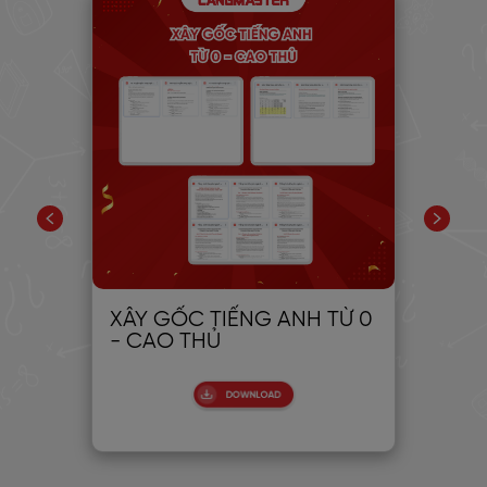
PIC
XÂY GỐC TIẾNG ANH TỪ 0
30
- CAO THỦ
CH