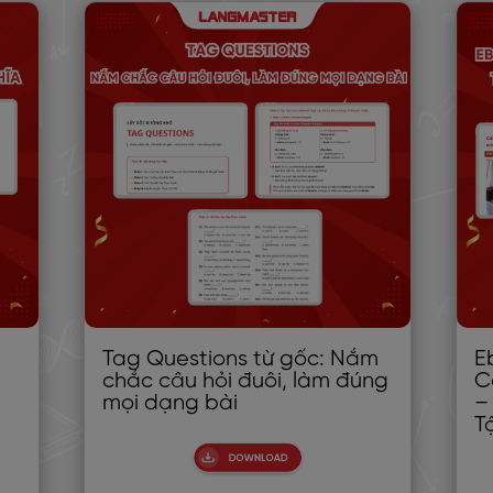
Tag Questions từ gốc: Nắm
E
G
chắc câu hỏi đuôi, làm đúng
C
mọi dạng bài
–
T