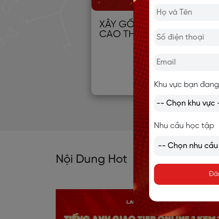
XÂY GỐC TIẾNG ANH TỪ 0
CAO THỦ
Khu vực bạn đang
Nhu cầu học tập
Nội Dung Hot
Đă