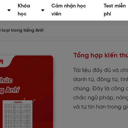
Khóa
Cảm nhận học
Test miễn
học
viên
phí
 loại trong tiếng Anh'
Tổng hợp kiến thứ
Tài liệu đầy đủ và ch
danh từ, động từ, tín
chúng. Đây là công 
chắc ngữ pháp, nâng
và tự tin hơn trong g