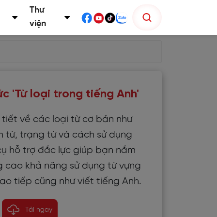
Thư
viện
c 'Từ loại trong tiếng Anh'
i tiết về các loại từ cơ bản như
h từ, trạng từ và cách sử dụng
cụ hỗ trợ đắc lực giúp bạn nắm
 cao khả năng sử dụng từ vựng
iao tiếp cũng như viết tiếng Anh.
Tải ngay