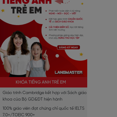
KHÓA TIẾNG ANH TRẺ EM
Giáo trình Cambridge kết hợp với Sách giáo
khoa của Bộ GD&ĐT hiện hành
100% giáo viên đạt chứng chỉ quốc tế IELTS
7.0+/TOEIC 900+