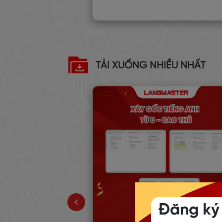
TẢI XUỐNG NHIỀU NHẤT
ẬP 9 THÌ NGỮ
N NHẤT
Đăng ký