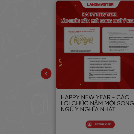
thi TOEIC
HAPPY NEW YEAR - CÁC
hi đánh giá
LỜI CHÚC NĂM MỚI SON
 Anh sơ cấp:
NGỮ Ý NGHĨA NHẤT
rúc & Lộ trình