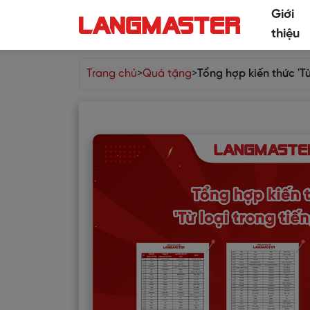
Giới
thiệu
Trang chủ
>
Quà tặng
>
Tổng hợp kiến thức 'Từ