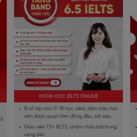
KHÓA HỌC IELTS ONLINE
Sĩ số lớp nhỏ (7-10 học viên), đảm bảo học
viên được quan tâm đồng đều, sát sao.
lỗ
Giáo viên 7.5+ IELTS, chấm chữa bài trong
vòng 24h.