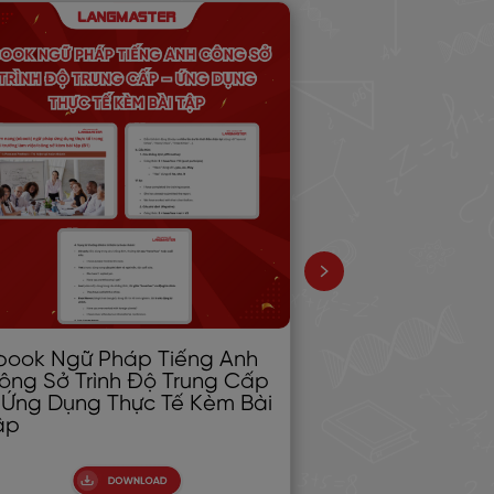
book Ngữ Pháp Tiếng Anh
Phương pháp 
ông Sở Trình Độ Trung Cấp
hiệu quả với
 Ứng Dụng Thực Tế Kèm Bài
repetition (lặ
ập
quãng)