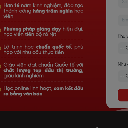
Hơn
16
năm kinh nghiệm, đào tạo
thành công
hàng trăm nghìn
học
viên
Phương pháp giảng dạy
hiện đại,
học viên tiến bộ rõ rệt
Khu 
Lộ trình học
chuẩn quốc tế
, phù
hợp với nhu cầu thực tiễn
Nhu 
Giáo viên đạt chuẩn Quốc tế với
chất lượng top đầu thị trường
,
giàu kinh nghiệm
Học online linh hoạt,
cam kết đầu
ra bằng văn bản