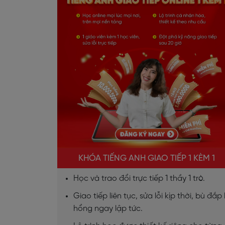
KHÓA TIẾNG ANH GIAO TIẾP 1 KÈM 1
Học và trao đổi trực tiếp 1 thầy 1 trò.
Giao tiếp liên tục, sửa lỗi kịp thời, bù đắp 
hổng ngay lập tức.