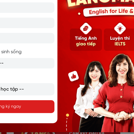
 -
30 NGÀY HỌC TIẾNG ANH
Tà
CHO NGƯỜI MỚI BẮT ĐẦU
t
 sinh sống
ng ký ngay