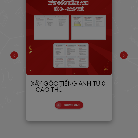
PIC
XÂY GỐC TIẾNG ANH TỪ 0
30
- CAO THỦ
CH