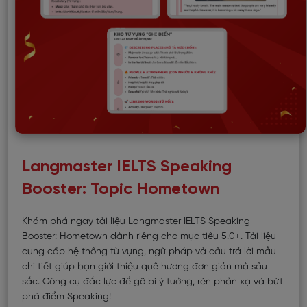
Langmaster IELTS Speaking
Booster: Topic Hometown
Khám phá ngay tài liệu Langmaster IELTS Speaking
Booster: Hometown dành riêng cho mục tiêu 5.0+. Tài liệu
cung cấp hệ thống từ vựng, ngữ pháp và câu trả lời mẫu
chi tiết giúp bạn giới thiệu quê hương đơn giản mà sâu
sắc. Công cụ đắc lực để gỡ bí ý tưởng, rèn phản xạ và bứt
phá điểm Speaking!