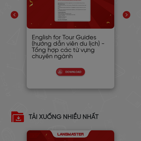
English for Tour Guides
XÂ
2:
(hướng dẫn viên du lịch) -
- 
Tổng hợp các từ vựng
chuyên ngành
TẢI XUỐNG NHIỀU NHẤT