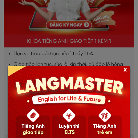
KHÓA TIẾNG ANH GIAO TIẾP 1 KÈM 1
Học và trao đổi trực tiếp 1 thầy 1 trò.
Giao tiếp liên tục, sửa lỗi kịp thời, bù đắp lỗ hổng
x
ngay lập tức.
Lộ trình học được thiết kế riêng cho từng học viên.
Dựa trên mục tiêu, đặc thù từng ngành việc của học
viên.
Học mọi lúc mọi nơi, thời gian linh hoạt.
Chi tiết