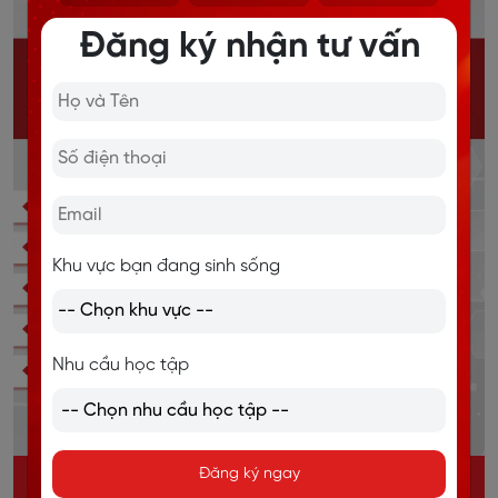
Đăng ký nhận tư vấn
Khu vực bạn đang sinh sống
Nhu cầu học tập
Đăng ký ngay
KHÓA HỌC IELTS ONLINE