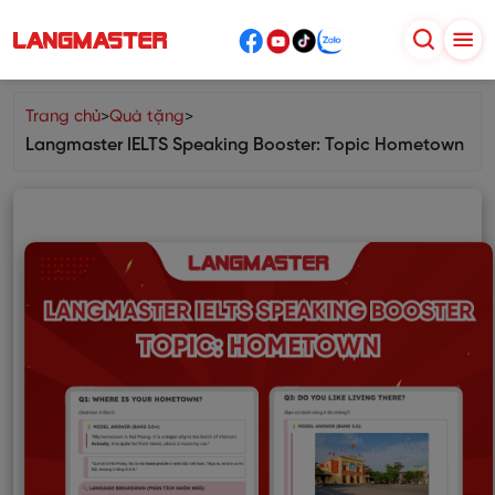
Trang chủ
>
Quà tặng
>
Langmaster IELTS Speaking Booster: Topic Hometown