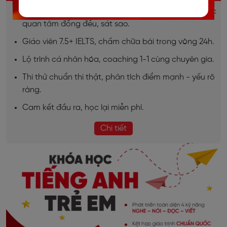
Sĩ số lớp nhỏ (7-10 học viên), đảm bảo học viên được
quan tâm đồng đều, sát sao.
Giáo viên 7.5+ IELTS, chấm chữa bài trong vòng 24h.
Lộ trình cá nhân hóa, coaching 1-1 cùng chuyên gia.
Thi thử chuẩn thi thật, phân tích điểm mạnh - yếu rõ
ràng.
Cam kết đầu ra, học lại miễn phí.
Chi tiết