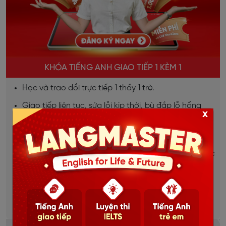
KHÓA TIẾNG ANH GIAO TIẾP 1 KÈM 1
Học và trao đổi trực tiếp 1 thầy 1 trò.
Giao tiếp liên tục, sửa lỗi kịp thời, bù đắp lỗ hổng
x
ngay lập tức.
Lộ trình học được thiết kế riêng cho từng học viên.
Dựa trên mục tiêu, đặc thù từng ngành việc của học
viên.
Học mọi lúc mọi nơi, thời gian linh hoạt.
Chi tiết