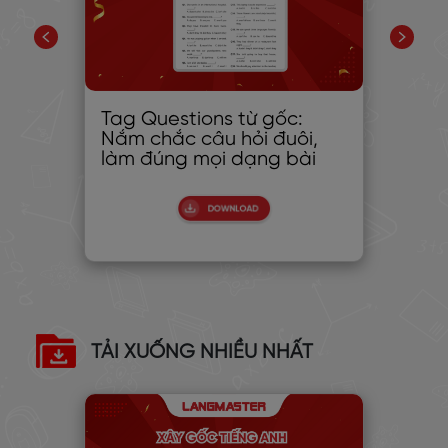
Tag Questions từ gốc:
Hi
Đọc
Nắm chắc câu hỏi đuôi,
Họ
làm đúng mọi dạng bài
Cô
TẢI XUỐNG NHIỀU NHẤT