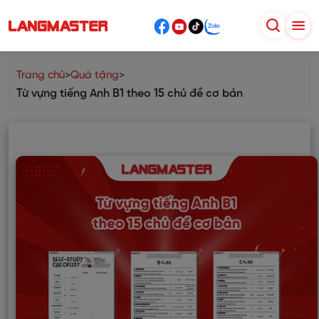
Trang chủ
>
Quà tặng
>
Từ vựng tiếng Anh B1 theo 15 chủ đề cơ bản