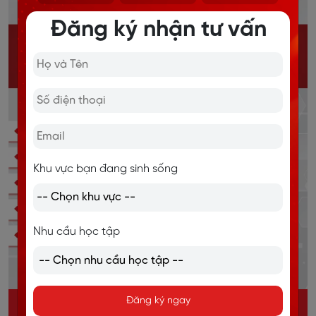
Đăng ký nhận tư vấn
Khu vực bạn đang sinh sống
Nhu cầu học tập
Đăng ký ngay
KHÓA HỌC IELTS ONLINE