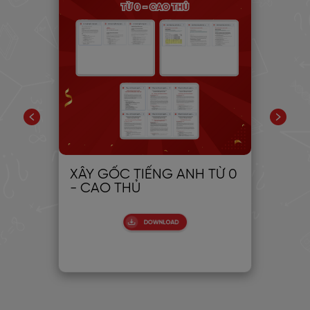
XÂY GỐC TIẾNG ANH TỪ 0
30
- CAO THỦ
CH