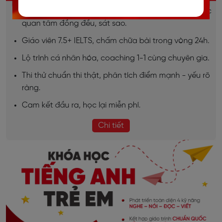
Sĩ số lớp nhỏ (7-10 học viên), đảm bảo học viên được
quan tâm đồng đều, sát sao.
Giáo viên 7.5+ IELTS, chấm chữa bài trong vòng 24h.
Lộ trình cá nhân hóa, coaching 1-1 cùng chuyên gia.
Thi thử chuẩn thi thật, phân tích điểm mạnh - yếu rõ
ràng.
Cam kết đầu ra, học lại miễn phí.
Chi tiết