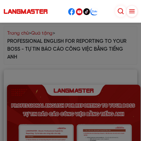
Trang chủ
>
Quà tặng
>
PROFESSIONAL ENGLISH FOR REPORTING TO YOUR
BOSS - TỰ TIN BÁO CÁO CÔNG VIỆC BẰNG TIẾNG
ANH