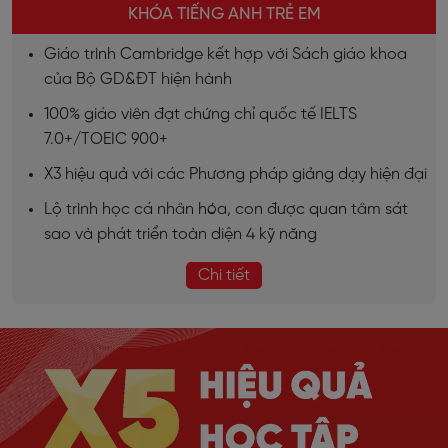
KHÓA TIẾNG ANH TRẺ EM
Giáo trình Cambridge kết hợp với Sách giáo khoa
của Bộ GD&ĐT hiện hành
100% giáo viên đạt chứng chỉ quốc tế IELTS
7.0+/TOEIC 900+
X3 hiệu quả với các Phương pháp giảng dạy hiện đại
Lộ trình học cá nhân hóa, con được quan tâm sát
sao và phát triển toàn diện 4 kỹ năng
Chi tiết