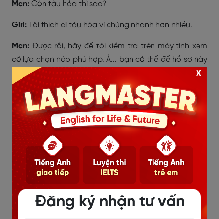
Man:
Còn tàu hỏa thì sao?
Girl:
Tôi thích đi tàu hỏa vì chúng nhanh hơn nhiều.
Man:
Được rồi, hãy để tôi kiểm tra trên máy tính xem
có lựa chọn nào phù hợp. À... bạn có thể để hồ sơ này
x
lại với tôi được không? Bạn có thể quay lại sau giờ học
chiều nay chứ?
Girl:
Vâng, tất nhiên rồi.
Man:
Tôi sẽ kiểm tra hồ sơ và cung cấp thông tin chi
tiết cho bạn vào chiều nay.
Girl:
Cảm ơn vì sự giúp đỡ của ông.
Man:
Không có gì. Hẹn gặp lại bạn vào chiều nay. Tạm
biệt.
Đăng ký nhận tư vấn
Girl:
Tạm biệt.