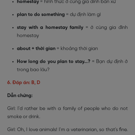
homestay
= hình thức ở cùng gia đình bản xứ
plan to do something
= dự định làm gì
stay with a homestay family
= ở cùng gia đình
homestay
about + thời gian
= khoảng thời gian
How long do you plan to stay...?
= Bạn dự định ở
trong bao lâu?
6. Đáp án: B, D
Dẫn chứng:
Girl:
I'd rather be with a family of people who do not
smoke or drink.
Girl:
Oh, I love animals! I'm a veterinarian, so that's fine.