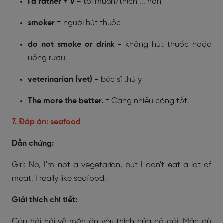
I'd rather + V
= tôi muốn/thích ... hơn
smoker
= người hút thuốc
do not smoke or drink
= không hút thuốc hoặc
uống rượu
veterinarian (vet)
= bác sĩ thú y
The more the better.
= Càng nhiều càng tốt.
7. Đáp án: seafood
Dẫn chứng:
Girl:
No, I'm not a vegetarian, but I don't eat a lot of
meat.
I really like seafood.
Giải thích chi tiết:
Câu hỏi hỏi về món ăn yêu thích của cô gái. Mặc dù