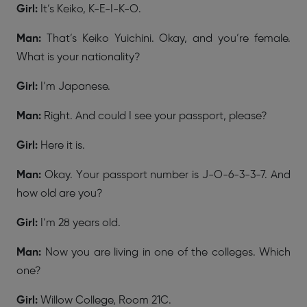
Girl:
It’s Keiko, K-E-I-K-O.
Man:
That’s Keiko Yuichini. Okay, and you’re female.
What is your nationality?
Girl:
I’m Japanese.
Man:
Right. And could I see your passport, please?
Girl:
Here it is.
Man:
Okay. Your passport number is J-O-6-3-3-7. And
how old are you?
Girl:
I’m 28 years old.
Man:
Now you are living in one of the colleges. Which
one?
Girl:
Willow College, Room 21C.