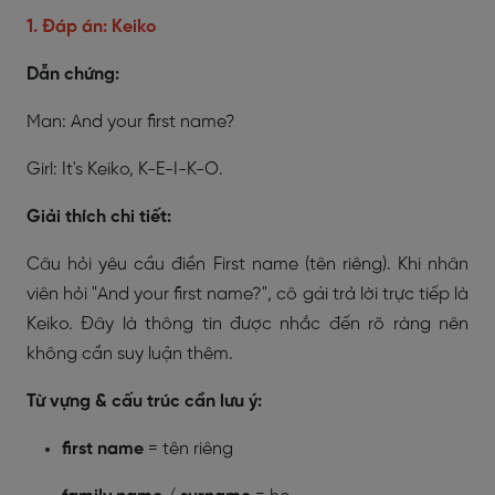
1. Đáp án:
Keiko
Dẫn chứng:
Man: And your first name?
Girl: It's Keiko, K-E-I-K-O.
Giải thích chi tiết:
Câu hỏi yêu cầu điền First name (tên riêng). Khi nhân
viên hỏi "And your first name?", cô gái trả lời trực tiếp là
Keiko. Đây là thông tin được nhắc đến rõ ràng nên
không cần suy luận thêm.
Từ vựng & cấu trúc cần lưu ý:
first name
= tên riêng