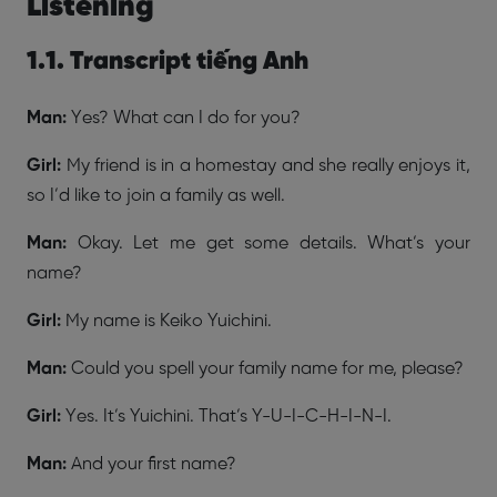
Listening
1.1. Transcript tiếng Anh
Man:
Yes? What can I do for you?
Girl:
My friend is in a homestay and she really enjoys it,
so I’d like to join a family as well.
Man:
Okay. Let me get some details. What’s your
name?
Girl:
My name is Keiko Yuichini.
Man:
Could you spell your family name for me, please?
Girl:
Yes. It’s Yuichini. That’s Y-U-I-C-H-I-N-I.
Man:
And your first name?