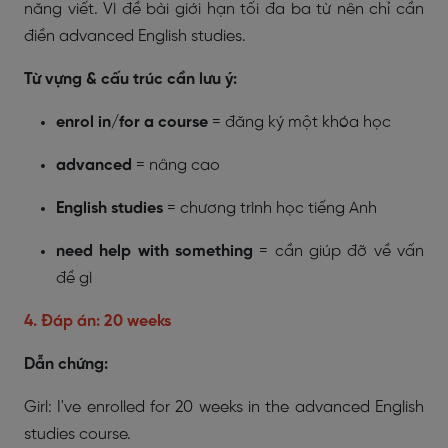
năng viết. Vì đề bài giới hạn tối đa ba từ nên chỉ cần
điền advanced English studies.
Từ vựng & cấu trúc cần lưu ý:
enrol in/for a course
= đăng ký một khóa học
advanced
= nâng cao
English studies
= chương trình học tiếng Anh
need help with something
= cần giúp đỡ về vấn
đề gì
4. Đáp án: 20 weeks
Dẫn chứng:
Girl: I've enrolled for 20 weeks in the advanced English
studies course.