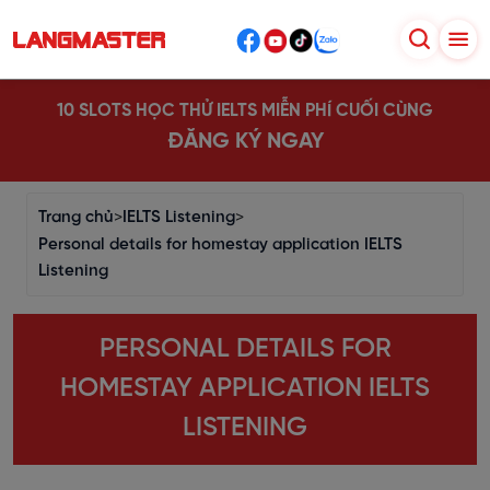
10 SLOTS HỌC THỬ IELTS MIỄN PHÍ CUỐI CÙNG
ĐĂNG KÝ NGAY
Trang chủ
>
IELTS Listening
>
Personal details for homestay application IELTS
Listening
PERSONAL DETAILS FOR
HOMESTAY APPLICATION IELTS
LISTENING