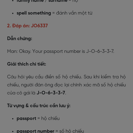
family name / surname
= họ
spell something
= đánh vần một từ
2. Đáp án: JO6337
Dẫn chứng:
Man: Okay. Your passport number is J-O-6-3-3-7.
Giải thích chi tiết:
Câu hỏi yêu cầu điền số hộ chiếu. Sau khi kiểm tra hộ
chiếu, người đàn ông đọc lại chính xác mã số hộ chiếu
của cô gái là
J-O-6-3-3-7
.
Từ vựng & cấu trúc cần lưu ý:
passport
= hộ chiếu
passport number
= số hộ chiếu