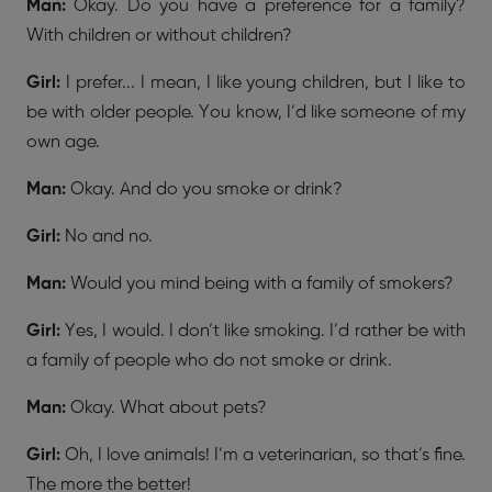
Man:
Okay. Do you have a preference for a family?
With children or without children?
Girl:
I prefer... I mean, I like young children, but I like to
be with older people. You know, I’d like someone of my
own age.
Man:
Okay. And do you smoke or drink?
Girl:
No and no.
Man:
Would you mind being with a family of smokers?
Girl:
Yes, I would. I don’t like smoking. I’d rather be with
a family of people who do not smoke or drink.
Man:
Okay. What about pets?
Girl:
Oh, I love animals! I’m a veterinarian, so that’s fine.
The more the better!