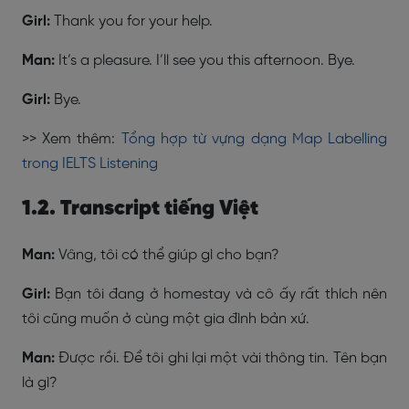
Girl:
Thank you for your help.
Man:
It’s a pleasure. I’ll see you this afternoon. Bye.
Girl:
Bye.
>> Xem thêm:
Tổng hợp từ vựng dạng Map Labelling
trong IELTS Listening
1.2. Transcript tiếng Việt
Man:
Vâng, tôi có thể giúp gì cho bạn?
Girl:
Bạn tôi đang ở homestay và cô ấy rất thích nên
tôi cũng muốn ở cùng một gia đình bản xứ.
Man:
Được rồi. Để tôi ghi lại một vài thông tin. Tên bạn
là gì?