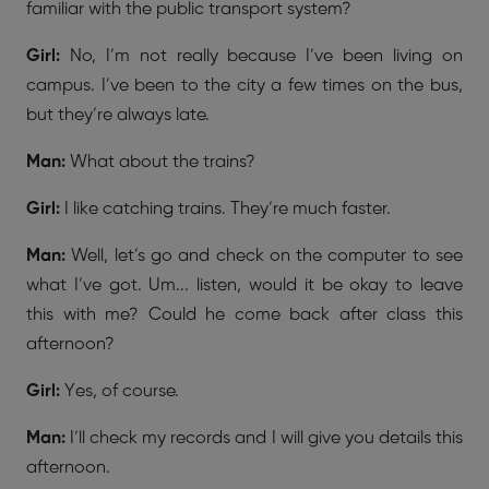
familiar with the public transport system?
Girl:
No, I’m not really because I’ve been living on
campus. I’ve been to the city a few times on the bus,
but they’re always late.
Man:
What about the trains?
Girl:
I like catching trains. They’re much faster.
Man:
Well, let’s go and check on the computer to see
what I’ve got. Um... listen, would it be okay to leave
this with me? Could he come back after class this
afternoon?
Girl:
Yes, of course.
Man:
I’ll check my records and I will give you details this
afternoon.