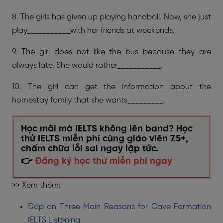
8. The girls has given up playing handball. Now, she just
play___________with her friends at weekends.
9. The girl does not like the bus because they are
always late. She would rather___________.
10. The girl can get the information about the
homestay family that she wants_________.
Học mãi mà IELTS không lên band? Học
thử IELTS miễn phí cùng giáo viên 7.5+,
chấm chữa lỗi sai ngay lập tức.
👉
Đăng ký học thử miễn phí ngay
>> Xem thêm:
Đáp án Three Main Reasons for Cave Formation
IELTS Listening