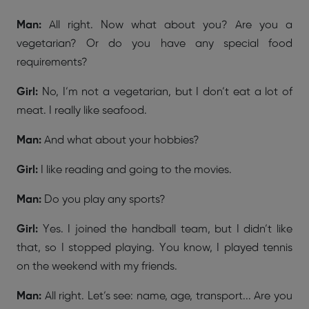
Man:
All right. Now what about you? Are you a
vegetarian? Or do you have any special food
requirements?
Girl:
No, I’m not a vegetarian, but I don’t eat a lot of
meat. I really like seafood.
Man:
And what about your hobbies?
Girl:
I like reading and going to the movies.
Man:
Do you play any sports?
Girl:
Yes. I joined the handball team, but I didn’t like
that, so I stopped playing. You know, I played tennis
on the weekend with my friends.
Man:
All right. Let’s see: name, age, transport... Are you