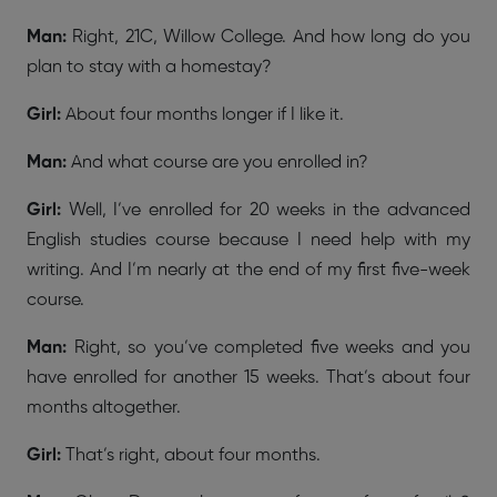
Man:
Right, 21C, Willow College. And how long do you
plan to stay with a homestay?
Girl:
About four months longer if I like it.
Man:
And what course are you enrolled in?
Girl:
Well, I’ve enrolled for 20 weeks in the advanced
English studies course because I need help with my
writing. And I’m nearly at the end of my first five-week
course.
Man:
Right, so you’ve completed five weeks and you
have enrolled for another 15 weeks. That’s about four
months altogether.
Girl:
That’s right, about four months.