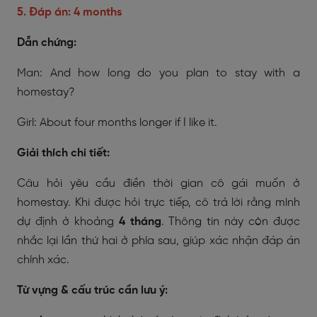
5. Đáp án: 4 months
Dẫn chứng:
Man:
And how long do you plan to stay with a
homestay?
Girl:
About
four months
longer if I like it.
Giải thích chi tiết:
Câu hỏi yêu cầu điền thời gian cô gái muốn ở
homestay. Khi được hỏi trực tiếp, cô trả lời rằng mình
dự định ở khoảng
4 tháng
. Thông tin này còn được
nhắc lại lần thứ hai ở phía sau, giúp xác nhận đáp án
chính xác.
Từ vựng & cấu trúc cần lưu ý: