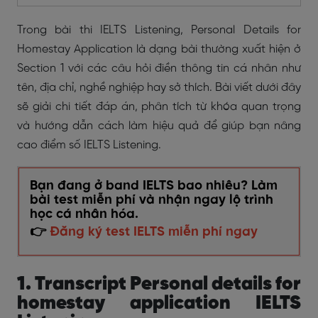
Trong bài thi IELTS Listening,
Personal Details for
Homestay Application
là dạng bài thường xuất hiện ở
Section 1 với các câu hỏi điền thông tin cá nhân như
tên, địa chỉ, nghề nghiệp hay sở thích. Bài viết dưới đây
sẽ giải chi tiết đáp án, phân tích từ khóa quan trọng
và hướng dẫn cách làm hiệu quả để giúp bạn nâng
cao điểm số IELTS Listening.
Bạn đang ở band IELTS bao nhiêu? Làm
bài test miễn phí và nhận ngay lộ trình
học cá nhân hóa.
👉
Đăng ký test IELTS miễn phí ngay
1. Transcript Personal details for
homestay application IELTS