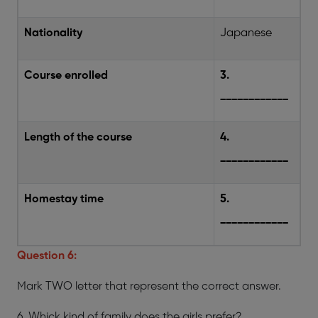
Nationality
Japanese
Course enrolled
3.
____________
Length of the course
4.
____________
Homestay time
5.
____________
Question 6:
Mark TWO letter that represent the correct answer.
6. Whick kind of family does the girls prefer?