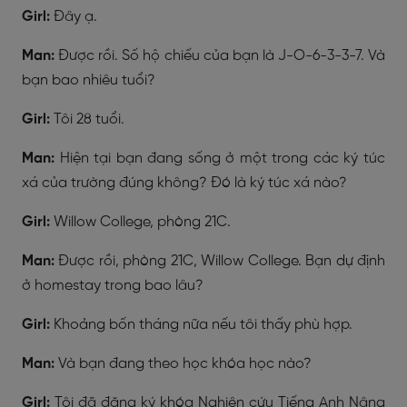
Girl:
Đây ạ.
Man:
Được rồi. Số hộ chiếu của bạn là J-O-6-3-3-7. Và
bạn bao nhiêu tuổi?
Girl:
Tôi 28 tuổi.
Man:
Hiện tại bạn đang sống ở một trong các ký túc
xá của trường đúng không? Đó là ký túc xá nào?
Girl:
Willow College, phòng 21C.
Man:
Được rồi, phòng 21C, Willow College. Bạn dự định
ở homestay trong bao lâu?
Girl:
Khoảng bốn tháng nữa nếu tôi thấy phù hợp.
Man:
Và bạn đang theo học khóa học nào?
Girl:
Tôi đã đăng ký khóa Nghiên cứu Tiếng Anh Nâng