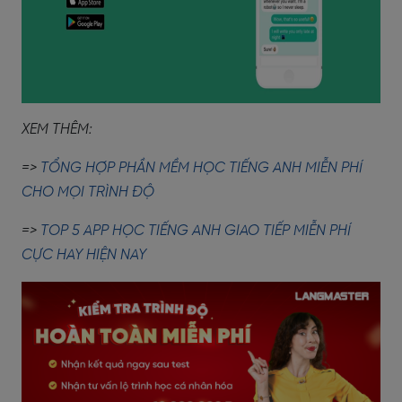
XEM THÊM:
=>
TỔNG HỢP PHẦN MỀM HỌC TIẾNG ANH MIỄN PHÍ
CHO MỌI TRÌNH ĐỘ
=>
TOP 5 APP HỌC TIẾNG ANH GIAO TIẾP MIỄN PHÍ
CỰC HAY HIỆN NAY