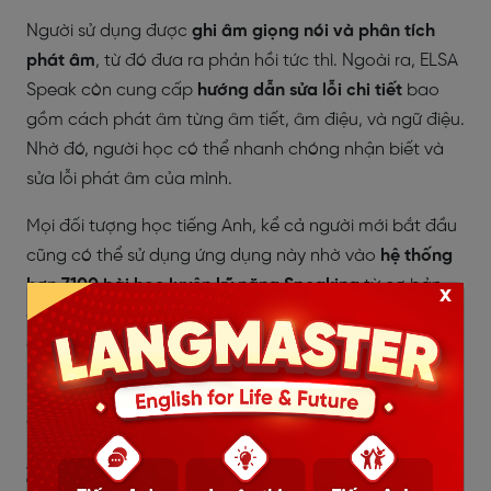
Người sử dụng được
ghi âm giọng nói và phân tích
phát âm
, từ đó đưa ra phản hồi tức thì. Ngoài ra, ELSA
Speak còn cung cấp
hướng dẫn sửa lỗi chi tiết
bao
gồm cách phát âm từng âm tiết, âm điệu, và ngữ điệu.
Nhờ đó, người học có thể nhanh chóng nhận biết và
sửa lỗi phát âm của mình.
Mọi đối tượng học tiếng Anh, kể cả người mới bắt đầu
cũng có thể sử dụng ứng dụng này nhờ vào
hệ thống
hơn 7100 bài học luyện kỹ năng Speaking
từ cơ bản
x
đến nâng cao. Các bài học này bao gồm các chủ đề
đa dạng, từ từ vựng, ngữ pháp, đến phát âm.
Ứng dụng có thể được sử dụng trên cả điện thoại di
động và máy tính.
2. Duolingo