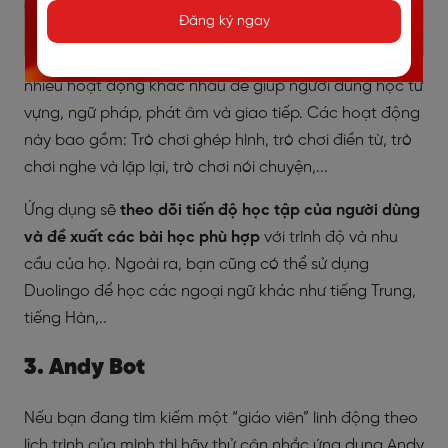
đến nâng cao. Mỗi cấp độ bao gồm nhiều bài học,
Đăng ký ngay
mỗi bài học tập trung vào một chủ đề cụ thể. Các bài
học của Duolingo được
thiết kế như một trò chơi
, với
nhiều hoạt động khác nhau để giúp người dùng học từ
vựng, ngữ pháp, phát âm và giao tiếp. Các hoạt động
này bao gồm: Trò chơi ghép hình, trò chơi điền từ, trò
chơi nghe và lặp lại, trò chơi nói chuyện,...
Ứng dụng sẽ
theo dõi tiến độ học tập của người dùng
và đề xuất các bài học phù hợp
với trình độ và nhu
cầu của họ. Ngoài ra, bạn cũng có thể sử dụng
Duolingo để học các ngoại ngữ khác như tiếng Trung,
tiếng Hàn,..
3. Andy Bot
Nếu bạn đang tìm kiếm một “giáo viên” linh động theo
lịch trình của mình thì hãy thử cân nhắc ứng dụng Andy