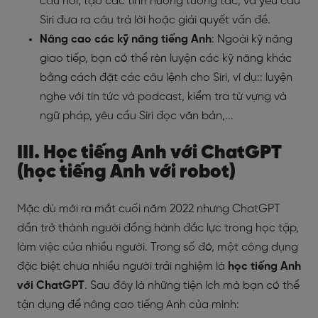
câu hỏi, tạo các tình huống tương tác, và yêu cầu
Siri đưa ra câu trả lời hoặc giải quyết vấn đề.
Nâng cao các kỹ năng tiếng Anh
: Ngoài kỹ năng
giao tiếp, bạn có thể rèn luyện các kỹ năng khác
bằng cách đặt các câu lệnh cho Siri, ví dụ:: luyện
nghe với tin tức và podcast, kiểm tra từ vựng và
ngữ pháp, yêu cầu Siri đọc văn bản,...
III. Học tiếng Anh với ChatGPT
(học tiếng Anh với robot)
Mặc dù mới ra mắt cuối năm 2022 nhưng ChatGPT
dần trở thành người đồng hành đắc lực trong học tập,
làm việc của nhiều người. Trong số đó, một công dụng
đặc biệt chưa nhiều người trải nghiệm là
học tiếng Anh
với ChatGPT
. Sau đây là những tiện ích mà bạn có thể
tận dụng để nâng cao tiếng Anh của mình: