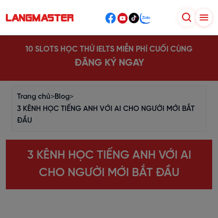
10 SLOTS HỌC THỬ IELTS MIỄN PHÍ CUỐI CÙNG
ĐĂNG KÝ NGAY
Trang chủ
>
Blog
>
3 KÊNH HỌC TIẾNG ANH VỚI AI CHO NGƯỜI MỚI BẮT
ĐẦU
3 KÊNH HỌC TIẾNG ANH VỚI AI
CHO NGƯỜI MỚI BẮT ĐẦU