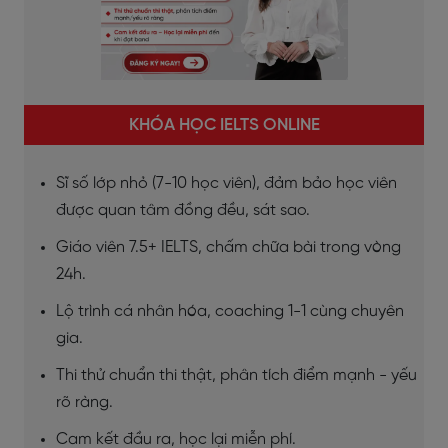
KHÓA HỌC IELTS ONLINE
Sĩ số lớp nhỏ (7-10 học viên), đảm bảo học viên
được quan tâm đồng đều, sát sao.
Giáo viên 7.5+ IELTS, chấm chữa bài trong vòng
24h.
Lộ trình cá nhân hóa, coaching 1-1 cùng chuyên
gia.
Thi thử chuẩn thi thật, phân tích điểm mạnh - yếu
rõ ràng.
Cam kết đầu ra, học lại miễn phí.