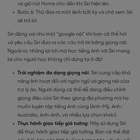
và giữ nút Home cho đến khi Siri hiện lên.
Bước 6: Thử đưa ra một lệnh bất kỳ và chờ xem Siri
sẽ trả lời.
Siri đóng vai như một “google nói” khi bạn có thể hỏi
và yêu cầu Siri đưa ra các câu trả lời bằng giọng nói.
Ngoài ra, những lợi ích mà học tiếng Anh với Siri mang
lại cho người học không chỉ dừng lại ở đó!
Trải nghiệm đa dạng giọng nói
:
Siri cung cấp khả
năng linh hoạt đối với ngôn ngữ và giọng nói của
trợ lý ảo. Người dùng có thể dễ dàng điều chỉnh
giọng điệu của Siri theo giọng địa phương mà họ
muốn luyện tập tiếng Anh cùng (Anh-Mỹ, Anh-
Australia, Anh-Anh, và nhiều lựa chọn khác).
Thực hành giao tiếp giả tưởng
: Hãy sử dụng Siri
để thực hành giao tiếp giả tưởng. Bạn có thể đặt