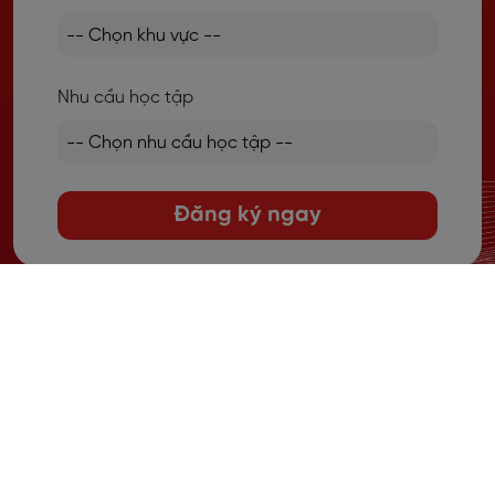
Nhu cầu học tập
Đăng ký ngay
English for Life & Future
Langmaster là hệ sinh thái đào tạo tiếng Anh toàn diện với 16+
năm uy tín, bao gồm các chương trình: Tiếng Anh giao tiếp, luyện
thi IELTS và tiếng Anh trẻ em.