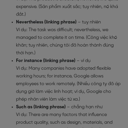
expensive. (Sản phẩm xuất sắc; tuy nhiên, nó khá
đắt.)
Nevertheless (linking phrase)
– tuy nhiên
Ví dụ: The task was difficult; nevertheless, we
managed to complete it on time. (Công việc khó
khăn; tuy nhiên, chúng tôi đã hoàn thành đúng
thời hạn.)
For instance (linking phrase)
– ví dụ
Ví dụ: Many companies have adopted flexible
working hours; for instance, Google allows
employees to work remotely. (Nhiều công ty đã áp
dụng giờ làm việc linh hoạt; ví dụ, Google cho
phép nhân viên làm việc từ xa.)
Such as (linking phrase)
– chẳng hạn như
Ví dụ: There are many factors that influence
product quality, such as design, materials, and