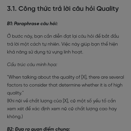
3.1. Công thức trả lời câu hỏi Quality
B1: Paraphrase câu hỏi:
Ở bước này, bạn cần diễn đạt lại câu hỏi để bắt đầu
trả lời một cách tự nhiên. Việc này giúp bạn thể hiện
khả năng sử dụng từ vựng linh hoạt.
Cấu trúc câu minh họa:
"When talking about the quality of [X], there are several
factors to consider that determine whether it is of high
quality."
(Khi nói về chất lượng của [X], có một số yếu tố cần
xem xét để xác định xem nó có chất lượng cao hay
không.)
B2: Đưa ra quan điểm chung: