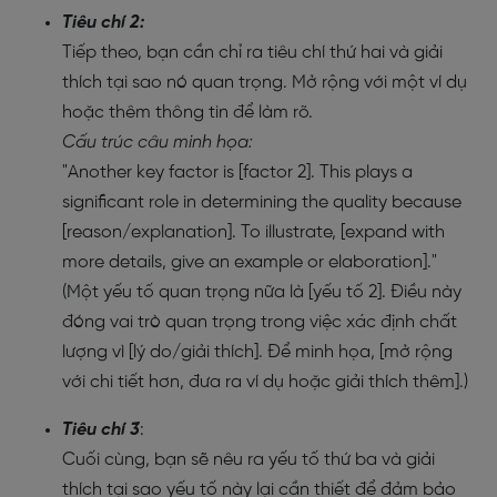
Tiêu chí 2:
Tiếp theo, bạn cần chỉ ra tiêu chí thứ hai và giải
thích tại sao nó quan trọng. Mở rộng với một ví dụ
hoặc thêm thông tin để làm rõ.
Cấu trúc câu minh họa:
"Another key factor is [factor 2]. This plays a
significant role in determining the quality because
[reason/explanation]. To illustrate, [expand with
more details, give an example or elaboration]."
(Một yếu tố quan trọng nữa là [yếu tố 2]. Điều này
đóng vai trò quan trọng trong việc xác định chất
lượng vì [lý do/giải thích]. Để minh họa, [mở rộng
với chi tiết hơn, đưa ra ví dụ hoặc giải thích thêm].)
Tiêu chí 3
:
Cuối cùng, bạn sẽ nêu ra yếu tố thứ ba và giải
thích tại sao yếu tố này lại cần thiết để đảm bảo