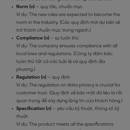
Norm (n)
– quy tắc, chuẩn mực
Ví dụ: The new rules are expected to become the
norm in the industry. (Các quy định mới dự kiến sẽ
trở thành chuẩn mực trong ngành.)
Compliance (n)
– sự tuân thủ
Ví dụ: The company ensures compliance with all
local laws and regulations. (Công ty đảm bảo
tuân thủ tất cả các luật lệ và quy định địa
phương.)
Regulation (n)
– quy định
Ví dụ: The regulation on data privacy is crucial for
customer trust. (Quy định về bảo mật dữ liệu là rất
quan trọng để xây dựng lòng tin của khách hàng.)
Specification (n)
– yêu cầu kỹ thuật, thông số kỹ
thuật
Ví dụ: The product meets all the specifications