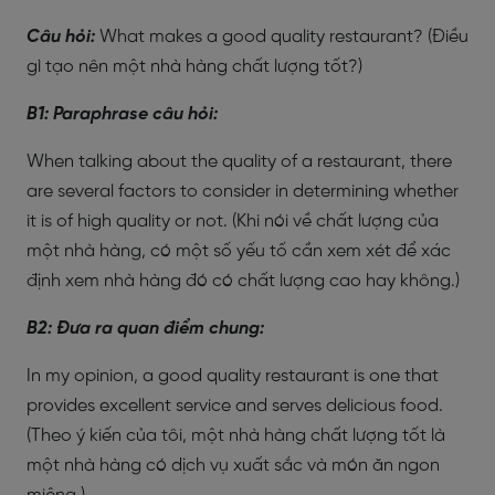
Câu hỏi:
What makes a good quality restaurant? (Điều
gì tạo nên một nhà hàng chất lượng tốt?)
B1: Paraphrase câu hỏi:
When talking about the quality of a restaurant, there
are several factors to consider in determining whether
it is of high quality or not. (Khi nói về chất lượng của
một nhà hàng, có một số yếu tố cần xem xét để xác
định xem nhà hàng đó có chất lượng cao hay không.)
B2: Đưa ra quan điểm chung:
In my opinion, a good quality restaurant is one that
provides excellent service and serves delicious food.
(Theo ý kiến của tôi, một nhà hàng chất lượng tốt là
một nhà hàng có dịch vụ xuất sắc và món ăn ngon