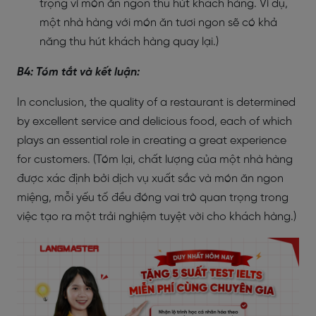
trọng vì món ăn ngon thu hút khách hàng. Ví dụ,
một nhà hàng với món ăn tươi ngon sẽ có khả
năng thu hút khách hàng quay lại.)
B4: Tóm tắt và kết luận:
In conclusion, the quality of a restaurant is determined
by excellent service and delicious food, each of which
plays an essential role in creating a great experience
for customers. (Tóm lại, chất lượng của một nhà hàng
được xác định bởi dịch vụ xuất sắc và món ăn ngon
miệng, mỗi yếu tố đều đóng vai trò quan trọng trong
việc tạo ra một trải nghiệm tuyệt vời cho khách hàng.)