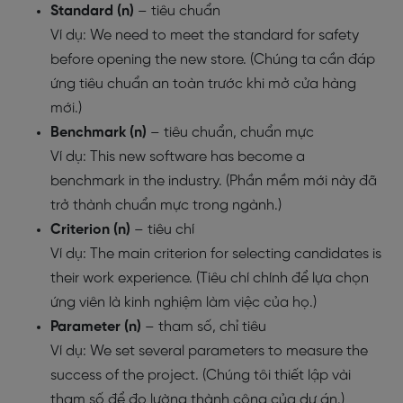
Standard (n)
– tiêu chuẩn
Ví dụ: We need to meet the standard for safety
before opening the new store. (Chúng ta cần đáp
ứng tiêu chuẩn an toàn trước khi mở cửa hàng
mới.)
Benchmark (n)
– tiêu chuẩn, chuẩn mực
Ví dụ: This new software has become a
benchmark in the industry. (Phần mềm mới này đã
trở thành chuẩn mực trong ngành.)
Criterion (n)
– tiêu chí
Ví dụ: The main criterion for selecting candidates is
their work experience. (Tiêu chí chính để lựa chọn
ứng viên là kinh nghiệm làm việc của họ.)
Parameter (n)
– tham số, chỉ tiêu
Ví dụ: We set several parameters to measure the
success of the project. (Chúng tôi thiết lập vài
tham số để đo lường thành công của dự án.)