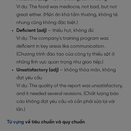
Ví dụ: The food was mediocre, not bad, but not
great either. (Món ăn khá tầm thường, không tệ
nhưng cũng không đặc biệt.)
Deficient (adj)
– thiếu hụt, không đủ
Ví dụ: The company’s training program was
deficient in key areas like communication.
(Chương trình đào tạo của công ty thiếu sót ở
những lĩnh vực quan trọng như giao tiếp.)
Unsatisfactory (adj)
– không thỏa mãn, không
đạt yêu cầu
Ví dụ: The quality of the report was unsatisfactory,
and it needed several revisions. (Chất lượng báo
cáo không đạt yêu cầu và cần phải sửa lại vài
lần.)
Từ vựng
về tiêu chuẩn và quy chuẩn