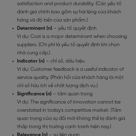
satisfaction and product durability. (Các yếu tố
đánh giá chính bao gồm sự hài lòng của khách
hàng và độ bền của sản phẩm.)
Determinant (n)
– yếu tố quyết định
Ví dụ: Cost is a major determinant when choosing
suppliers. (Chi phí là yếu tố quyết định khi chọn
nhà cung cấp.)
Indicator (n)
– chỉ số, dấu hiệu
Ví dụ: Customer feedback is a useful indicator of
service quality. (Phản hồi của khách hàng là một
chỉ số hữu ích về chất lượng dịch vụ.)
Significance (n)
– tầm quan trọng
Ví dụ: The significance of innovation cannot be
overstated in today's competitive market. (Tầm
quan trọng của sự đổi mới không thể bị đánh giá
thấp trong thị trường cạnh tranh hiện nay.)
Relevance (n)
– sự liên quan