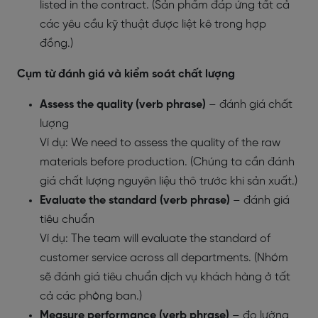
listed in the contract. (Sản phẩm đáp ứng tất cả
các yêu cầu kỹ thuật được liệt kê trong hợp
đồng.)
Cụm từ đánh giá và kiểm soát chất lượng
Assess the quality (verb phrase)
– đánh giá chất
lượng
Ví dụ: We need to assess the quality of the raw
materials before production. (Chúng ta cần đánh
giá chất lượng nguyên liệu thô trước khi sản xuất.)
Evaluate the standard (verb phrase)
– đánh giá
tiêu chuẩn
Ví dụ: The team will evaluate the standard of
customer service across all departments. (Nhóm
sẽ đánh giá tiêu chuẩn dịch vụ khách hàng ở tất
cả các phòng ban.)
Measure performance (verb phrase)
– đo lường