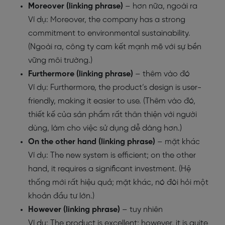
Moreover (linking phrase)
– hơn nữa, ngoài ra
Ví dụ: Moreover, the company has a strong
commitment to environmental sustainability.
(Ngoài ra, công ty cam kết mạnh mẽ với sự bền
vững môi trường.)
Furthermore (linking phrase)
– thêm vào đó
Ví dụ: Furthermore, the product’s design is user-
friendly, making it easier to use. (Thêm vào đó,
thiết kế của sản phẩm rất thân thiện với người
dùng, làm cho việc sử dụng dễ dàng hơn.)
On the other hand (linking phrase)
– mặt khác
Ví dụ: The new system is efficient; on the other
hand, it requires a significant investment. (Hệ
thống mới rất hiệu quả; mặt khác, nó đòi hỏi một
khoản đầu tư lớn.)
However (linking phrase)
– tuy nhiên
Ví dụ: The product is excellent; however, it is quite