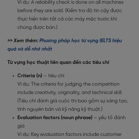
Ví dụ: A reliability check is done on all machines
before they are sold. (Kiểm tra độ tin cậy được
thực hiện trên tất cả các máy móc trước khi
chúng được bán.)
>> Xem thêm:
Phương pháp học từ vựng IELTS hiệu
quả và dễ nhớ nhất
Từ vựng học thuật liên quan đến các tiêu chí
Criteria (n)
– tiêu chí
Ví dụ: The criteria for judging the competition
include creativity, originality, and technical skill.
(Tiêu chí đánh giá cuộc thi bao gồm sự sáng tạo,
tính nguyên bản và kỹ năng kỹ thuật.)
Evaluation factors (noun phrase)
– yếu tố đánh
giá
Ví dụ: Key evaluation factors include customer