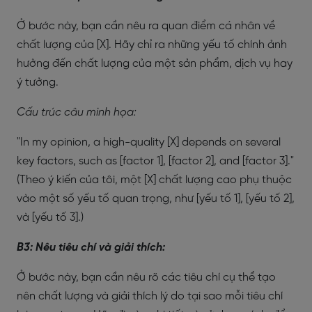
Ở bước này, bạn cần nêu ra quan điểm cá nhân về
chất lượng của [X]. Hãy chỉ ra những yếu tố chính ảnh
hưởng đến chất lượng của một sản phẩm, dịch vụ hay
ý tưởng.
Cấu trúc câu minh họa:
"In my opinion, a high-quality [X] depends on several
key factors, such as [factor 1], [factor 2], and [factor 3]."
(Theo ý kiến của tôi, một [X] chất lượng cao phụ thuộc
vào một số yếu tố quan trọng, như [yếu tố 1], [yếu tố 2],
và [yếu tố 3].)
B3: Nêu tiêu chí và giải thích:
Ở bước này, bạn cần nêu rõ các tiêu chí cụ thể tạo
nên chất lượng và giải thích lý do tại sao mỗi tiêu chí