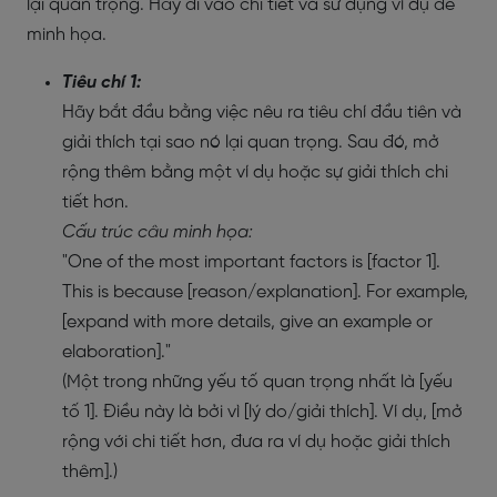
lại quan trọng. Hãy đi vào chi tiết và sử dụng ví dụ để
minh họa.
Tiêu chí 1:
Hãy bắt đầu bằng việc nêu ra tiêu chí đầu tiên và
giải thích tại sao nó lại quan trọng. Sau đó, mở
rộng thêm bằng một ví dụ hoặc sự giải thích chi
tiết hơn.
Cấu trúc câu minh họa:
"One of the most important factors is [factor 1].
This is because [reason/explanation]. For example,
[expand with more details, give an example or
elaboration]."
(Một trong những yếu tố quan trọng nhất là [yếu
tố 1]. Điều này là bởi vì [lý do/giải thích]. Ví dụ, [mở
rộng với chi tiết hơn, đưa ra ví dụ hoặc giải thích
thêm].)