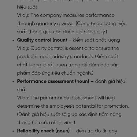
hiệu suất
Ví dụ: The company measures performance
through quarterly reviews. (Công ty đo lường hiệu
suất thông qua các đánh giá hàng quý.)
Quality control (noun)
– kiểm soát chất lượng
Ví dụ: Quality control is essential to ensure the
products meet industry standards. (Kiểm soát
chất lượng là rất quan trọng để đảm bảo sản
phẩm đáp ứng tiêu chuẩn ngành.)
Performance assessment (noun)
– đánh giá hiệu
suất
Ví dụ: The performance assessment will help
determine the employee’s potential for promotion.
(Đánh giá hiệu suất sẽ giúp xác định tiềm năng
thăng tiến của nhân viên.)
Reliability check (noun)
– kiểm tra độ tin cậy