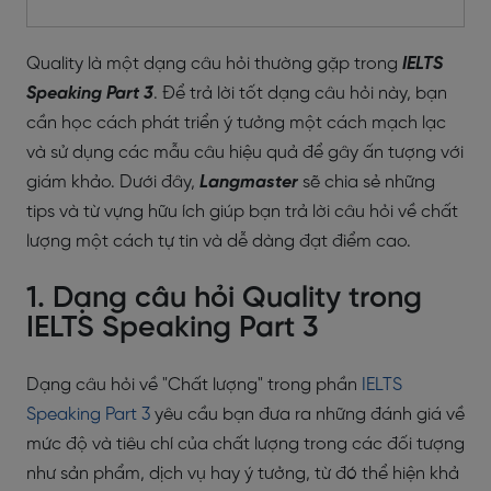
Quality là một dạng câu hỏi thường gặp trong
IELTS
Speaking Part 3
. Để trả lời tốt dạng câu hỏi này, bạn
cần học cách phát triển ý tưởng một cách mạch lạc
và sử dụng các mẫu câu hiệu quả để gây ấn tượng với
giám khảo. Dưới đây,
Langmaster
sẽ chia sẻ những
tips và từ vựng hữu ích giúp bạn trả lời câu hỏi về chất
lượng một cách tự tin và dễ dàng đạt điểm cao.
1. Dạng câu hỏi Quality trong
IELTS Speaking Part 3
Dạng câu hỏi về "Chất lượng" trong phần
IELTS
Speaking Part 3
yêu cầu bạn đưa ra những đánh giá về
mức độ và tiêu chí của chất lượng trong các đối tượng
như sản phẩm, dịch vụ hay ý tưởng, từ đó thể hiện khả