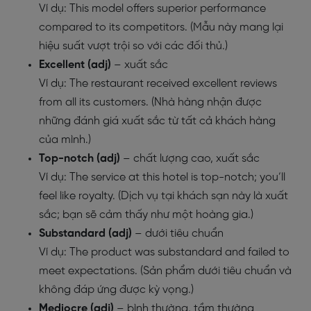
Ví dụ: This model offers superior performance
compared to its competitors. (Mẫu này mang lại
hiệu suất vượt trội so với các đối thủ.)
Excellent (adj)
– xuất sắc
Ví dụ: The restaurant received excellent reviews
from all its customers. (Nhà hàng nhận được
những đánh giá xuất sắc từ tất cả khách hàng
của mình.)
Top-notch (adj)
– chất lượng cao, xuất sắc
Ví dụ: The service at this hotel is top-notch; you’ll
feel like royalty. (Dịch vụ tại khách sạn này là xuất
sắc; bạn sẽ cảm thấy như một hoàng gia.)
Substandard (adj)
– dưới tiêu chuẩn
Ví dụ: The product was substandard and failed to
meet expectations. (Sản phẩm dưới tiêu chuẩn và
không đáp ứng được kỳ vọng.)
Mediocre (adj)
– bình thường, tầm thường