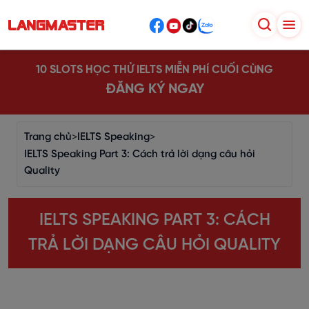
10 SLOTS HỌC THỬ IELTS MIỄN PHÍ CUỐI CÙNG
ĐĂNG KÝ NGAY
Trang chủ
>
IELTS Speaking
>
IELTS Speaking Part 3: Cách trả lời dạng câu hỏi
Quality
IELTS SPEAKING PART 3: CÁCH
TRẢ LỜI DẠNG CÂU HỎI QUALITY