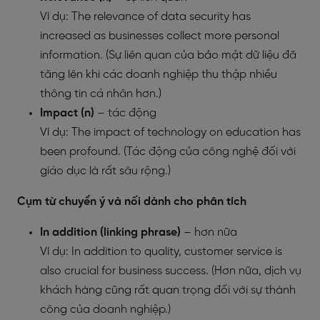
Ví dụ: The relevance of data security has
increased as businesses collect more personal
information. (Sự liên quan của bảo mật dữ liệu đã
tăng lên khi các doanh nghiệp thu thập nhiều
thông tin cá nhân hơn.)
Impact (n)
– tác động
Ví dụ: The impact of technology on education has
been profound. (Tác động của công nghệ đối với
giáo dục là rất sâu rộng.)
Cụm từ chuyển ý và nối dành cho phân tích
In addition (linking phrase)
– hơn nữa
Ví dụ: In addition to quality, customer service is
also crucial for business success. (Hơn nữa, dịch vụ
khách hàng cũng rất quan trọng đối với sự thành
công của doanh nghiệp.)