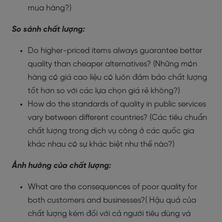
mua hàng?)
So sánh chất lượng:
Do higher-priced items always guarantee better
quality than cheaper alternatives? (Những món
hàng có giá cao liệu có luôn đảm bảo chất lượng
tốt hơn so với các lựa chọn giá rẻ không?)
How do the standards of quality in public services
vary between different countries? (Các tiêu chuẩn
chất lượng trong dịch vụ công ở các quốc gia
khác nhau có sự khác biệt như thế nào?)
Ảnh hưởng của chất lượng:
What are the consequences of poor quality for
both customers and businesses?( Hậu quả của
chất lượng kém đối với cả người tiêu dùng và