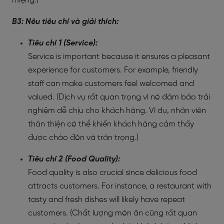
miệng.)
B3: Nêu tiêu chí và giải thích:
Tiêu chí 1 (Service):
Service is important because it ensures a pleasant
experience for customers. For example, friendly
staff can make customers feel welcomed and
valued. (Dịch vụ rất quan trọng vì nó đảm bảo trải
nghiệm dễ chịu cho khách hàng. Ví dụ, nhân viên
thân thiện có thể khiến khách hàng cảm thấy
được chào đón và trân trọng.)
Tiêu chí 2 (Food Quality):
Food quality is also crucial since delicious food
attracts customers. For instance, a restaurant with
tasty and fresh dishes will likely have repeat
customers. (Chất lượng món ăn cũng rất quan