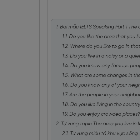
1. Bài mẫu IELTS Speaking Part 1 The a
1.1. Do you like the area that you li
1.2. Where do you like to go in tha
1.3. Do you live in a noisy or a qui
1.4. Do you know any famous peop
1.5. What are some changes in the
1.6. Do you know any of your neig
1.7. Are the people in your neighb
1.8. Do you like living in the countr
1.9. Do you enjoy crowded places
2. Từ vựng topic The area you live in 
2.1. Từ vựng miêu tả khu vực sống