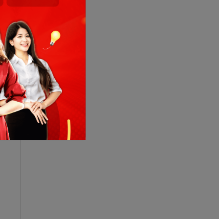
e a
 of
dạo
 cà