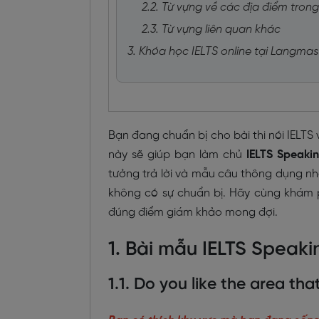
2.2. Từ vựng về các địa điểm tron
2.3. Từ vựng liên quan khác
3. Khóa học IELTS online tại Langmas
Bạn đang chuẩn bị cho bài thi nói IELTS 
này sẽ giúp bạn làm chủ
IELTS Speakin
tưởng trả lời và mẫu câu thông dụng nh
không có sự chuẩn bị. Hãy cùng khám p
đúng điểm giám khảo mong đợi.
1. Bài mẫu IELTS Speakin
1.1. Do you like the area that