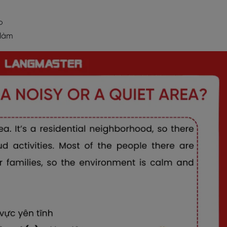
o
 làm