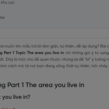
g khu vực
ter
và muốn tìm mẫu trả lời đơn giản, tự nhiên, dễ áp dụng? Bài v
g Part 1 Topic The area you live in
với những gợi ý từ vựng
ất. Đây là một chủ đề quen thuộc nhưng lại dễ “bí” ý tưởng 
há cách mô tả nơi bạn đang sống thật tự nhiên, trôi chảy
g Part 1 The area you live in
 you live in?