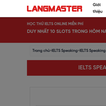
Giới
thiệu
HỌC THỬ IELTS ONLINE MIỄN PHÍ
DUY NHẤT 10 SLOTS TRONG HÔM N
Trang chủ
>
IELTS Speaking
>
IELTS Speaking 
IELTS SPE