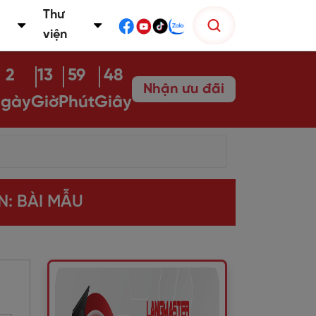
Thư
viện
2
13
59
47
Nhận ưu đãi
gày
Giờ
Phút
Giây
N: BÀI MẪU