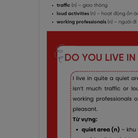
traffic
(n) – giao thông
loud activities
(n) – hoạt động ồn à
working professionals
(n) – người đi