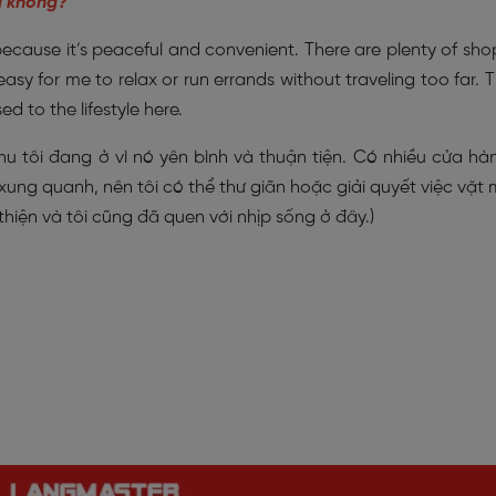
g không?
a because it’s peaceful and convenient. There are plenty of sho
asy for me to relax or run errands without traveling too far. 
d to the lifestyle here.
 khu tôi đang ở vì nó yên bình và thuận tiện. Có nhiều cửa hà
ung quanh, nên tôi có thể thư giãn hoặc giải quyết việc vặt
thiện và tôi cũng đã quen với nhịp sống ở đây.)