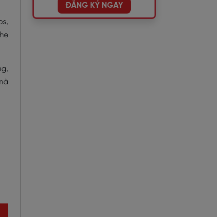
ĐĂNG KÝ NGAY
ps,
The
ng,
 mà