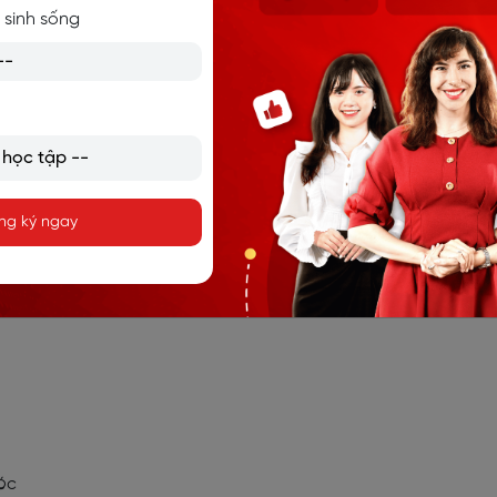
 sinh sống
 in that area?
my house. It’s not very big, but it’s a great place for me to tak
 Sometimes I also visit a local café where I can enjoy a cup
ng ký ngay
 gần nhà. Nó không quá lớn nhưng là nơi tuyệt vời để tôi đi 
Thỉnh thoảng tôi cũng ghé một quán cà phê gần đó để uống
 óc