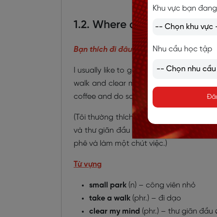
Khu vực bạn đang
1.2. Where do you like to go
Nhu cầu học tập
Bạn thích đi đâu trong khu vực đó?
I usually like to go to a small park near 
walk and clear my mind after a long day.
coffee and do some work.
Đă
(Tôi thường thích đến một công viên nhỏ
và thư giãn đầu óc sau một ngày dài. 
phê và làm một chút việc.)
Từ vựng
small park
(n) – công viên nhỏ
take a walk
(phr.) – đi dạo
clear my mind
(phr.) – thư giãn đầu