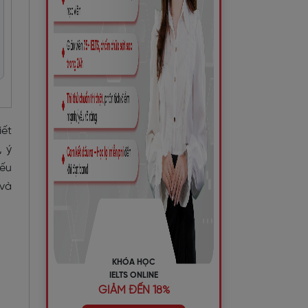
iết
, ý
nếu
 và
KHÓA HỌC
IELTS ONLINE
GIẢM ĐẾN 18%