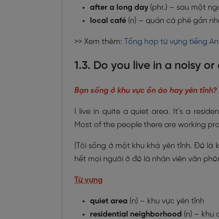
after a long day
(phr.) – sau một ng
local café
(n) – quán cà phê gần n
>> Xem thêm:
Tổng hợp từ vựng tiếng A
1.3. Do you live in a noisy o
Bạn sống ở khu vực ồn ào hay yên tĩnh?
I live in quite a quiet area. It’s a resid
Most of the people there are working pro
(Tôi sống ở một khu khá yên tĩnh. Đó l
hết mọi người ở đó là nhân viên văn phòn
Từ vựng
quiet area
(n) – khu vực yên tĩnh
residential neighborhood
(n) – khu 