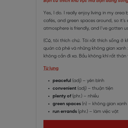
Bạn có thích khu vực mà bạn đang sốn
Yes, I do. I really enjoy living in my are
cafés, and green spaces around, so it’s e
atmosphere is friendly, and I’ve gotten use
(Có, tôi thích chứ. Tôi rất thích sống ở
quán cà phê và những không gian xanh x
không cần đi xa. Bầu không khí rất thân 
Từ lựng
peaceful
(adj) – yên bình
convenient
(adj) – thuận tiện
plenty of
(phr.) – nhiều
green spaces
(n) – không gian xanh
run errands
(phr.) – làm việc vặt