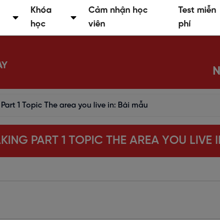
Khóa
Cảm nhận học
Test miễn
học
viên
phí
AY
N
Part 1 Topic The area you live in: Bài mẫu
AKING PART 1 TOPIC THE AREA YOU LIVE I