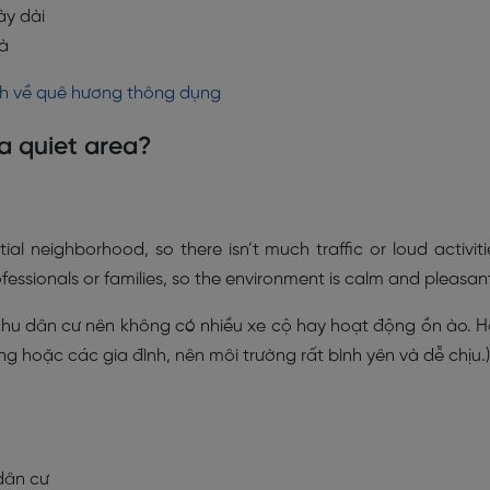
ày dài
hà
nh về quê hương thông dụng
r a quiet area?
ential neighborhood, so there isn’t much traffic or loud activiti
fessionals or families, so the environment is calm and pleasan
à khu dân cư nên không có nhiều xe cộ hay hoạt động ồn ào. 
g hoặc các gia đình, nên môi trường rất bình yên và dễ chịu.)
dân cư