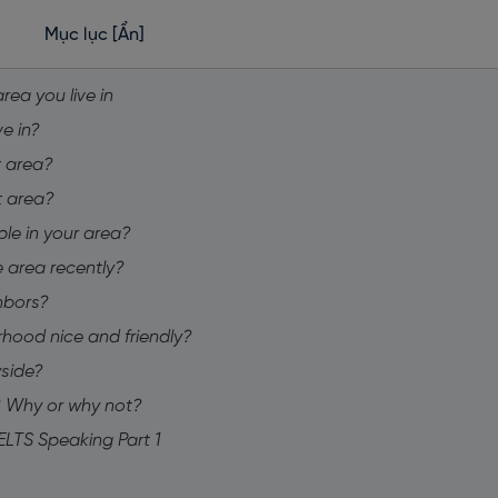
Mục lục
[Ẩn]
rea you live in
ve in?
t area?
et area?
le in your area?
 area recently?
hbors?
orhood nice and friendly?
yside?
? Why or why not?
IELTS Speaking Part 1