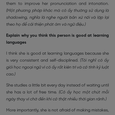
them to improve her pronunciation and intonation.
(Một phương pháp khác mà cô ấy thường sử dụng là
shadowing, nghĩa là nghe người bản xứ nói và lặp lại
theo họ để cải thiện phát âm và ngữ điệu.)
Explain why you think this person is good at learning
languages
I think she is good at learning languages because she
is very consistent and self-disciplined.
(Tôi nghĩ cô ấy
giỏi học ngoại ngữ vì cô ấy rất kiên trì và có tính kỷ luật
cao.)
She studies a little bit every day instead of waiting until
she has a lot of free time.
(Cô ấy học một chút mỗi
ngày thay vì chờ đến khi có thật nhiều thời gian rảnh.)
More importantly, she is not afraid of making mistakes,