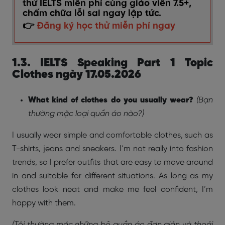
thử IELTS miễn phí cùng giáo viên 7.5+,
chấm chữa lỗi sai ngay lập tức.
👉
Đăng ký học thử miễn phí ngay
1.3. IELTS Speaking Part 1 Topic
Clothes ngày 17.05.2026
What kind of clothes do you usually wear?
(Bạn
thường mặc loại quần áo nào?)
I usually wear simple and comfortable clothes, such as
T-shirts, jeans and sneakers. I’m not really into fashion
trends, so I prefer outfits that are easy to move around
in and suitable for different situations. As long as my
clothes look neat and make me feel confident, I’m
happy with them.
(Tôi thường mặc những bộ quần áo đơn giản và thoải