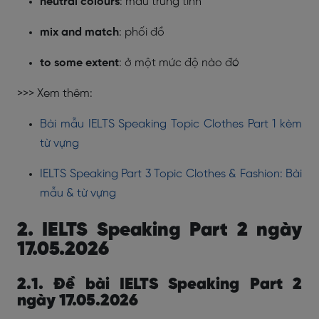
neutral colours
: màu trung tính
mix and match
: phối đồ
to some extent
: ở một mức độ nào đó
>>> Xem thêm:
Bài mẫu IELTS Speaking Topic Clothes Part 1 kèm
từ vựng
IELTS Speaking Part 3 Topic Clothes & Fashion: Bài
mẫu & từ vựng
2. IELTS Speaking Part 2 ngày
17.05.2026
2.1. Đề bài IELTS Speaking Part 2
ngày 17.05.2026