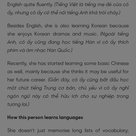
English quite fluently.
(Tiếng Việt là tiếng mẹ đẻ của cô
ấy, nhưng cô ấy có thể nói tiếng Anh khá trôi chảy.)
Besides English, she is also learning Korean because
she enjoys Korean dramas and music.
(Ngoài tiếng
Anh, cô ấy cũng đang học tiếng Hàn vì cô ấy thích
phim và âm nhạc Hàn Quốc.)
Recently, she has started learning some basic Chinese
as well, mainly because she thinks it may be useful for
her future career.
(Gần đây, cô ấy cũng bắt đầu học
một chút tiếng Trung cơ bản, chủ yếu vì cô ấy nghĩ
ngôn ngữ này có thể hữu ích cho sự nghiệp trong
tương lai.)
How this person learns languages
She doesn’t just memorise long lists of vocabulary;