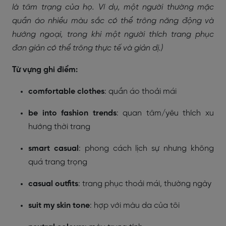
là tâm trạng của họ. Ví dụ, một người thường mặc
quần áo nhiều màu sắc có thể trông năng động và
hướng ngoại, trong khi một người thích trang phục
đơn giản có thể trông thực tế và giản dị.)
Từ vựng ghi điểm:
comfortable clothes
: quần áo thoải mái
be into fashion trends
: quan tâm/yêu thích xu
hướng thời trang
smart casual
: phong cách lịch sự nhưng không
quá trang trọng
casual outfits
: trang phục thoải mái, thường ngày
suit my skin tone
: hợp với màu da của tôi