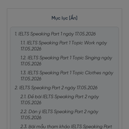
Mục lục
[Ẩn]
1. IELTS Speaking Part 1 ngày 17.05.2026
1.1. IELTS Speaking Part 1 Topic Work ngày
17.05.2026
1.2. IELTS Speaking Part 1 Topic Singing ngày
17.05.2026
1.3. IELTS Speaking Part 1 Topic Clothes ngày
17.05.2026
2. IELTS Speaking Part 2 ngày 17.05.2026
2.1. Đề bài IELTS Speaking Part 2 ngày
17.05.2026
2.2. Dàn ý IELTS Speaking Part 2 ngày
17.05.2026
2.3. Bài mẫu tham khảo IELTS Speaking Part