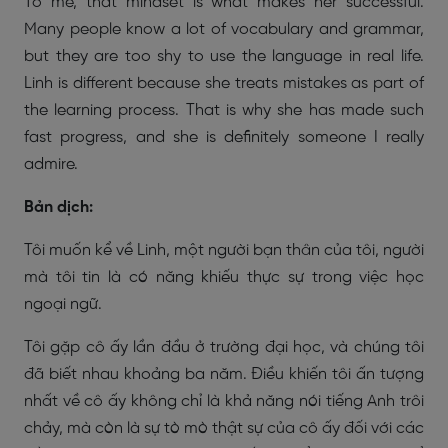
To me, that mindset is what makes her successful.
Many people know a lot of vocabulary and grammar,
but they are too shy to use the language in real life.
Linh is different because she treats mistakes as part of
the learning process. That is why she has made such
fast progress, and she is definitely someone I really
admire.
Bản dịch:
Tôi muốn kể về Linh, một người bạn thân của tôi, người
mà tôi tin là có năng khiếu thực sự trong việc học
ngoại ngữ.
Tôi gặp cô ấy lần đầu ở trường đại học, và chúng tôi
đã biết nhau khoảng ba năm. Điều khiến tôi ấn tượng
nhất về cô ấy không chỉ là khả năng nói tiếng Anh trôi
chảy, mà còn là sự tò mò thật sự của cô ấy đối với các