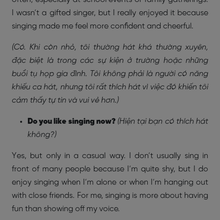
I wasn’t a gifted singer, but I really enjoyed it because
singing made me feel more confident and cheerful.
(Có. Khi còn nhỏ, tôi thường hát khá thường xuyên,
đặc biệt là trong các sự kiện ở trường hoặc những
buổi tụ họp gia đình. Tôi không phải là người có năng
khiếu ca hát, nhưng tôi rất thích hát vì việc đó khiến tôi
cảm thấy tự tin và vui vẻ hơn.)
Do you like singing now?
(Hiện tại bạn có thích hát
không?)
Yes, but only in a casual way. I don’t usually sing in
front of many people because I’m quite shy, but I do
enjoy singing when I’m alone or when I’m hanging out
with close friends. For me, singing is more about having
fun than showing off my voice.