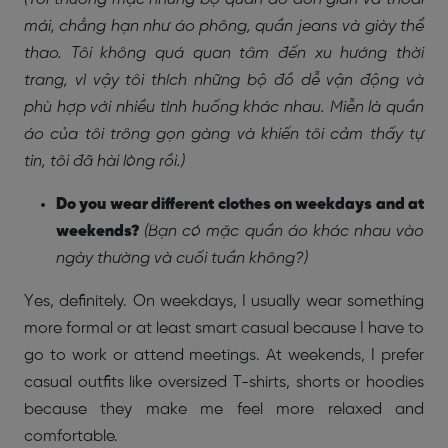
mái, chẳng hạn như áo phông, quần jeans và giày thể
thao. Tôi không quá quan tâm đến xu hướng thời
trang, vì vậy tôi thích những bộ đồ dễ vận động và
phù hợp với nhiều tình huống khác nhau. Miễn là quần
áo của tôi trông gọn gàng và khiến tôi cảm thấy tự
tin, tôi đã hài lòng rồi.)
Do you wear different clothes on weekdays and at
weekends?
(Bạn có mặc quần áo khác nhau vào
ngày thường và cuối tuần không?)
Yes, definitely. On weekdays, I usually wear something
more formal or at least smart casual because I have to
go to work or attend meetings. At weekends, I prefer
casual outfits like oversized T-shirts, shorts or hoodies
because they make me feel more relaxed and
comfortable.