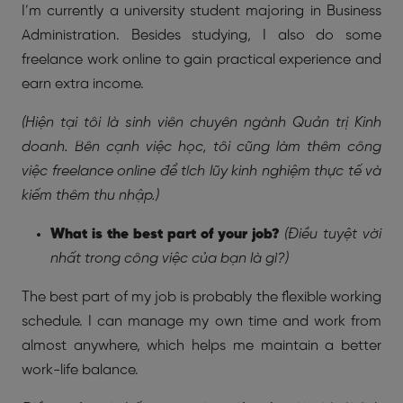
I’m currently a university student majoring in Business
Administration. Besides studying, I also do some
freelance work online to gain practical experience and
earn extra income.
(Hiện tại tôi là sinh viên chuyên ngành Quản trị Kinh
doanh. Bên cạnh việc học, tôi cũng làm thêm công
việc freelance online để tích lũy kinh nghiệm thực tế và
kiếm thêm thu nhập.)
What is the best part of your job?
(Điều tuyệt vời
nhất trong công việc của bạn là gì?)
The best part of my job is probably the flexible working
schedule. I can manage my own time and work from
almost anywhere, which helps me maintain a better
work-life balance.