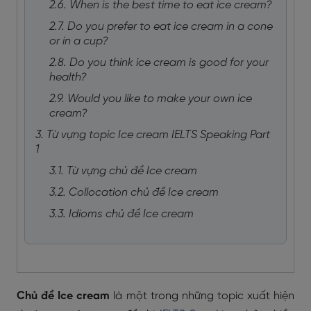
2.6. When is the best time to eat ice cream?
2.7. Do you prefer to eat ice cream in a cone
or in a cup?
2.8. Do you think ice cream is good for your
health?
2.9. Would you like to make your own ice
cream?
3. Từ vựng topic Ice cream IELTS Speaking Part
1
3.1. Từ vựng chủ đề Ice cream
3.2. Collocation chủ đề Ice cream
3.3. Idioms chủ đề Ice cream
Chủ đề Ice cream
là một trong những topic xuất hiện