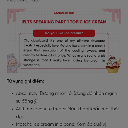
mùa đông nữa!
Từ vựng ghi điểm:
Absolutely: Đương nhiên rồi (dùng để nhấn mạnh
sự đồng ý).
All-time favourite treats: Món khoái khẩu mọi thời
đại.
Matcha ice cream in a cone: Kem ốc quế vị