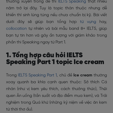
thường xuyên trong đề thi
IELTS Speaking
thật nhiều
năm trở lại đây. Tuy là topic thân thuộc nhưng dễ
khiến thí sinh lúng túng nếu chưa chuẩn bị kỹ. Bài viết
dưới đây sẽ giúp bạn tổng hợp
từ vựng
hay,
collocation
tự nhiên và bài mẫu band 8+ IELTS, giúp
bạn tự tin hơn và gây ấn tượng với giám khảo trong
phần thi Speaking ngay từ Part 1.
1. Tổng hợp câu hỏi IELTS
Speaking Part 1 topic Ice cream
Trong
IELTS Speaking Part 1
, chủ đề
Ice cream
thường
xoay quanh ba khía cạnh quen thuộc: Sở thích Cá
nhân (như vị kem yêu thích, cách thưởng thức), Thói
quen Ăn uống (tần suất và địa điểm mua kem), và Trải
nghiệm trong Quá khứ (những kỷ niệm về việc ăn kem
từ thời thơ ấu).