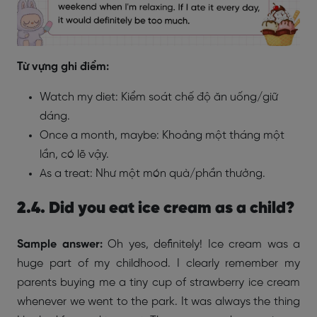
Từ vựng ghi điểm:
Watch my diet: Kiểm soát chế độ ăn uống/giữ
dáng.
Once a month, maybe: Khoảng một tháng một
lần, có lẽ vậy.
As a treat: Như một món quà/phần thưởng.
2.4. Did you eat ice cream as a child?
Sample answer:
Oh yes, definitely! Ice cream was a
huge part of my childhood. I clearly remember my
parents buying me a tiny cup of strawberry ice cream
whenever we went to the park. It was always the thing