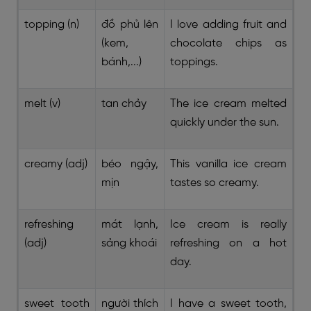
topping (n)
đồ phủ lên
I love adding fruit and
(kem,
chocolate chips as
bánh,...)
toppings.
melt (v)
tan chảy
The ice cream melted
quickly under the sun.
creamy (adj)
béo ngậy,
This vanilla ice cream
mịn
tastes so creamy.
refreshing
mát lạnh,
Ice cream is really
(adj)
sảng khoái
refreshing on a hot
day.
sweet tooth
người thích
I have a sweet tooth,