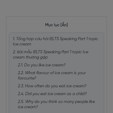
Mục lục
[Ẩn]
1. Tổng hợp câu hỏi IELTS Speaking Part 1 topic
Ice cream
2. Bài mẫu IELTS Speaking Part 1 topic Ice
cream thường gặp
2.1. Do you like ice cream?
2.2. What flavour of ice cream is your
favourite?
2.3. How often do you eat ice cream?
2.4. Did you eat ice cream as a child?
2.5. Why do you think so many people like
ice cream?