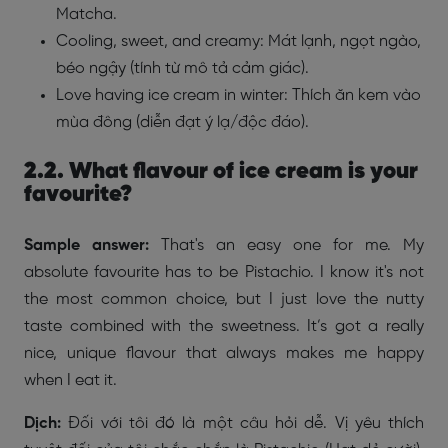
Matcha.
Cooling, sweet, and creamy: Mát lạnh, ngọt ngào,
béo ngậy (tính từ mô tả cảm giác).
Love having ice cream in winter: Thích ăn kem vào
mùa đông (diễn đạt ý lạ/độc đáo).
2.2. What flavour of ice cream is your
favourite?
Sample answer:
That's an easy one for me. My
absolute favourite has to be Pistachio. I know it's not
the most common choice, but I just love the nutty
taste combined with the sweetness. It’s got a really
nice, unique flavour that always makes me happy
when I eat it.
Dịch:
Đối với tôi đó là một câu hỏi dễ. Vị yêu thích