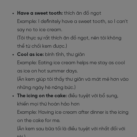
Have a sweet tooth:
thích ăn đồ ngọt
Example: I definitely have a sweet tooth, so I can’t
say no to ice cream.
(Tôi thực sự rất thích ăn đồ ngọt, nên tôi không
thể từ chối kem được.)
Cool as ice:
bình tĩnh, thư giãn
Example: Eating ice cream helps me stay as cool
as ice on hot summer days.
(Ăn kem giúp tôi thấy thư giãn và mát mẻ hơn vào
những ngày hè nóng bức.)
The icing on the cake:
điều tuyệt vời bổ sung,
khiến mọi thứ hoàn hảo hơn
Example: Having ice cream after dinner is the icing
on the cake for me.
(Ăn kem sau bữa tối là điều tuyệt vời nhất đối với