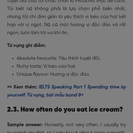
tuyệt đối của tôi chắc chắn là Pistachio (Hạt dẻ cười).
Tôi biết nó không phải là lựa chọn phổ biến nhất,
nhưng tôi chỉ đơn giản là yêu thích vị béo của hạt kết
hợp với vị ngọt. Nó có một hương vị độc đáo và rất
ngon, luôn làm tôi vui khi ăn.
Từ vựng ghi điểm:
Absolute favourite: Yêu thích tuyệt đối.
Nutty taste: Vị béo của hạt.
Unique flavour: Hương vị độc đáo.
>> Xem thêm:
IELTS Speaking Part 1 Spending time by
yourself: Từ vựng, bài mẫu band 8+
2.3. How often do you eat ice cream?
Sample answer:
Honestly, not very often. I usually try
to watch my diet, so I only buy it about once a month,