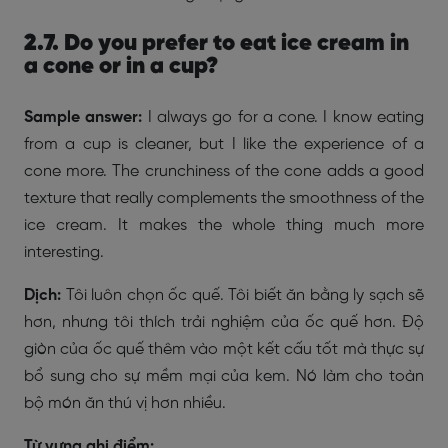
2.7. Do you prefer to eat ice cream in
a cone or in a cup?
Sample answer:
I always go for a cone. I know eating
from a cup is cleaner, but I like the experience of a
cone more. The crunchiness of the cone adds a good
texture that really complements the smoothness of the
ice cream. It makes the whole thing much more
interesting.
Dịch:
Tôi luôn chọn ốc quế. Tôi biết ăn bằng ly sạch sẽ
hơn, nhưng tôi thích trải nghiệm của ốc quế hơn. Độ
giòn của ốc quế thêm vào một kết cấu tốt mà thực sự
bổ sung cho sự mềm mại của kem. Nó làm cho toàn
bộ món ăn thú vị hơn nhiều.
Từ vựng ghi điểm: