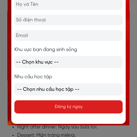
món tráng miệng nhỏ, ngọt ngào.
Khu vực bạn đang sinh sống
Nhu cầu học tập
Từ vựng ghi điểm:
Without a doubt: Không nghi ngờ gì nữa (nhấn
Đăng ký ngay
mạnh).
Cool down: Giải nhiệt.
Right after dinner: Ngay sau bữa tối.
Dessert: Món tráng miệng.