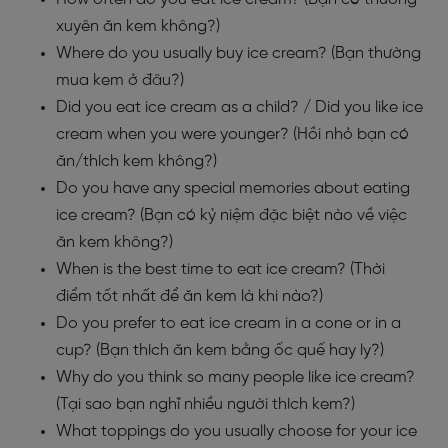
xuyên ăn kem không?)
Where do you usually buy ice cream? (Bạn thường
mua kem ở đâu?)
Did you eat ice cream as a child? / Did you like ice
cream when you were younger? (Hồi nhỏ bạn có
ăn/thích kem không?)
Do you have any special memories about eating
ice cream? (Bạn có kỷ niệm đặc biệt nào về việc
ăn kem không?)
When is the best time to eat ice cream? (Thời
điểm tốt nhất để ăn kem là khi nào?)
Do you prefer to eat ice cream in a cone or in a
cup? (Bạn thích ăn kem bằng ốc quế hay ly?)
Why do you think so many people like ice cream?
(Tại sao bạn nghĩ nhiều người thích kem?)
What toppings do you usually choose for your ice