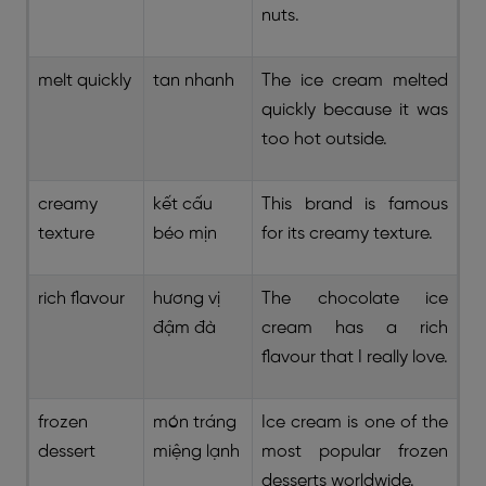
nuts.
melt quickly
tan nhanh
The ice cream melted
quickly because it was
too hot outside.
creamy
kết cấu
This brand is famous
texture
béo mịn
for its creamy texture.
rich flavour
hương vị
The chocolate ice
đậm đà
cream has a rich
flavour that I really love.
frozen
món tráng
Ice cream is one of the
dessert
miệng lạnh
most popular frozen
desserts worldwide.