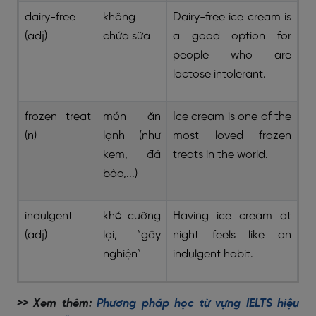
dairy-free
không
Dairy-free ice cream is
(adj)
chứa sữa
a good option for
people who are
lactose intolerant.
frozen treat
món ăn
Ice cream is one of the
(n)
lạnh (như
most loved frozen
kem, đá
treats in the world.
bào,...)
indulgent
khó cưỡng
Having ice cream at
(adj)
lại, “gây
night feels like an
nghiện”
indulgent habit.
>> Xem thêm:
Phương pháp học từ vựng IELTS hiệu