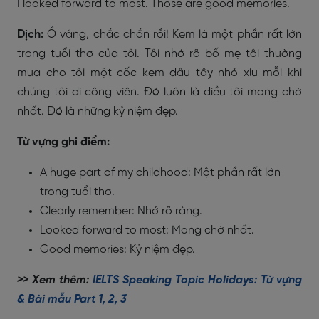
I looked forward to most. Those are good memories.
Dịch:
Ồ vâng, chắc chắn rồi! Kem là một phần rất lớn
trong tuổi thơ của tôi. Tôi nhớ rõ bố mẹ tôi thường
mua cho tôi một cốc kem dâu tây nhỏ xíu mỗi khi
chúng tôi đi công viên. Đó luôn là điều tôi mong chờ
nhất. Đó là những kỷ niệm đẹp.
Từ vựng ghi điểm:
A huge part of my childhood: Một phần rất lớn
trong tuổi thơ.
Clearly remember: Nhớ rõ ràng.
Looked forward to most: Mong chờ nhất.
Good memories: Kỷ niệm đẹp.
>> Xem thêm:
IELTS Speaking Topic Holidays: Từ vựng
& Bài mẫu Part 1, 2, 3