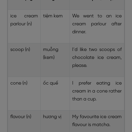
ice cream
tiệm kem
We went to an ice
parlour (n)
cream parlour after
dinner.
scoop (n)
muỗng
I’d like two scoops of
(kem)
chocolate ice cream,
please.
cone (n)
ốc quế
I prefer eating ice
cream in a cone rather
than a cup.
flavour (n)
hương vị
My favourite ice cream
flavour is matcha.