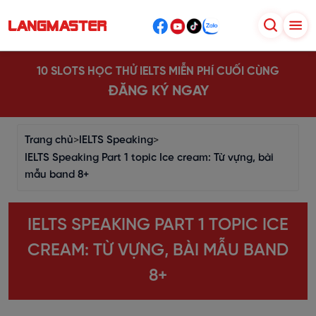
10 SLOTS HỌC THỬ IELTS MIỄN PHÍ CUỐI CÙNG
ĐĂNG KÝ NGAY
Trang chủ
>
IELTS Speaking
>
IELTS Speaking Part 1 topic Ice cream: Từ vựng, bài
mẫu band 8+
IELTS SPEAKING PART 1 TOPIC ICE
CREAM: TỪ VỰNG, BÀI MẪU BAND
8+