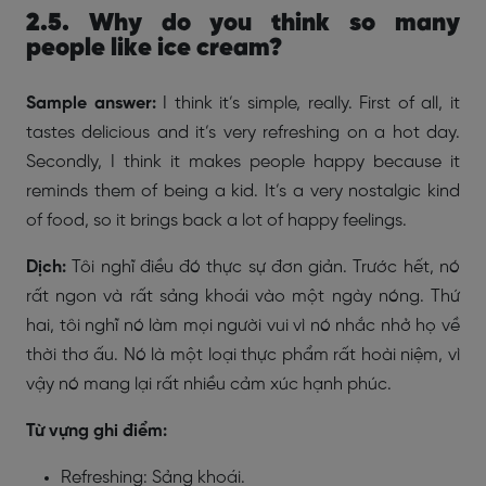
2.5. Why do you think so many
people like ice cream?
Sample answer:
I think it’s simple, really. First of all, it
tastes delicious and it’s very refreshing on a hot day.
Secondly, I think it makes people happy because it
reminds them of being a kid. It’s a very nostalgic kind
of food, so it brings back a lot of happy feelings.
Dịch:
Tôi nghĩ điều đó thực sự đơn giản. Trước hết, nó
rất ngon và rất sảng khoái vào một ngày nóng. Thứ
hai, tôi nghĩ nó làm mọi người vui vì nó nhắc nhở họ về
thời thơ ấu. Nó là một loại thực phẩm rất hoài niệm, vì
vậy nó mang lại rất nhiều cảm xúc hạnh phúc.
Từ vựng ghi điểm:
Refreshing: Sảng khoái.