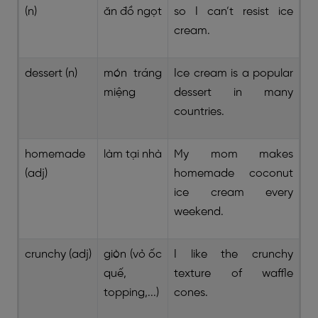
(n)
ăn đồ ngọt
so I can’t resist ice
cream.
dessert (n)
món tráng
Ice cream is a popular
miệng
dessert in many
countries.
homemade
làm tại nhà
My mom makes
(adj)
homemade coconut
ice cream every
weekend.
crunchy (adj)
giòn (vỏ ốc
I like the crunchy
quế,
texture of waffle
topping,...)
cones.