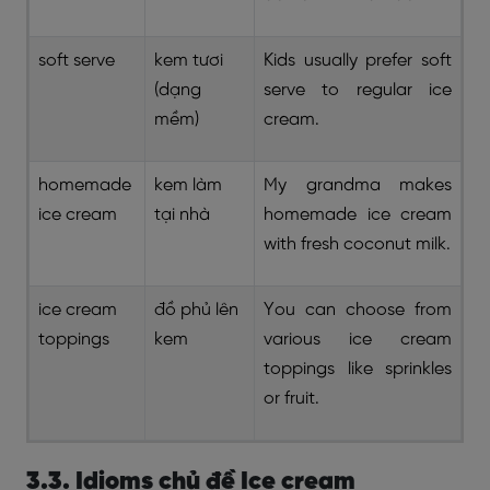
soft serve
kem tươi
Kids usually prefer soft
(dạng
serve to regular ice
mềm)
cream.
homemade
kem làm
My grandma makes
ice cream
tại nhà
homemade ice cream
with fresh coconut milk.
ice cream
đồ phủ lên
You can choose from
toppings
kem
various ice cream
toppings like sprinkles
or fruit.
3.3. Idioms chủ đề Ice cream