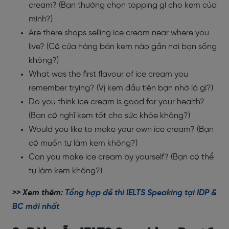
cream? (Bạn thường chọn topping gì cho kem của
mình?)
Are there shops selling ice cream near where you
live? (Có cửa hàng bán kem nào gần nơi bạn sống
không?)
What was the first flavour of ice cream you
remember trying? (Vị kem đầu tiên bạn nhớ là gì?)
Do you think ice cream is good for your health?
(Bạn có nghĩ kem tốt cho sức khỏe không?)
Would you like to make your own ice cream? (Bạn
có muốn tự làm kem không?)
Can you make ice cream by yourself? (Bạn có thể
tự làm kem không?)
>> Xem thêm:
Tổng hợp đề thi IELTS Speaking tại IDP &
BC mới nhất