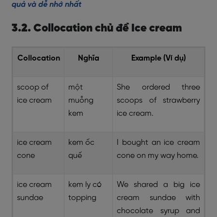
quả và dễ nhớ nhất
3.2. Collocation chủ đề Ice cream
Collocation
Nghĩa
Example (Ví dụ)
scoop of
một
She ordered three
ice cream
muỗng
scoops of strawberry
kem
ice cream.
ice cream
kem ốc
I bought an ice cream
cone
quế
cone on my way home.
ice cream
kem ly có
We shared a big ice
sundae
topping
cream sundae with
chocolate syrup and