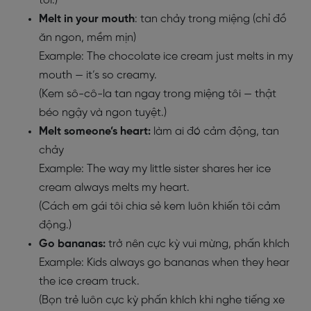
tôi.)
Melt in your mouth
: tan chảy trong miệng (chỉ đồ
ăn ngon, mềm mịn)
Example: The chocolate ice cream just melts in my
mouth — it’s so creamy.
(Kem sô-cô-la tan ngay trong miệng tôi — thật
béo ngậy và ngon tuyệt.)
Melt someone’s heart:
làm ai đó cảm động, tan
chảy
Example: The way my little sister shares her ice
cream always melts my heart.
(Cách em gái tôi chia sẻ kem luôn khiến tôi cảm
động.)
Go bananas:
trở nên cực kỳ vui mừng, phấn khích
Example: Kids always go bananas when they hear
the ice cream truck.
(Bọn trẻ luôn cực kỳ phấn khích khi nghe tiếng xe