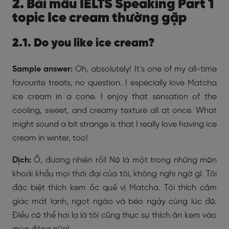
2. Bài mẫu IELTS Speaking Part 1
topic Ice cream thường gặp
2.1. Do you like ice cream?
Sample answer:
Oh, absolutely! It’s one of my all-time
favourite treats, no question. I especially love Matcha
ice cream in a cone. I enjoy that sensation of the
cooling, sweet, and creamy texture all at once. What
might sound a bit strange is that I really love having ice
cream in winter, too!
Dịch:
Ồ, đương nhiên rồi! Nó là một trong những món
khoái khẩu mọi thời đại của tôi, không nghi ngờ gì. Tôi
đặc biệt thích kem ốc quế vị Matcha. Tôi thích cảm
giác mát lạnh, ngọt ngào và béo ngậy cùng lúc đó.
Điều có thể hơi lạ là tôi cũng thực sự thích ăn kem vào