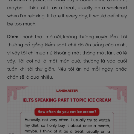
maybe. I think of it as a treat, usually on a weekend
when I'm relaxing. If I ate it every day, it would definitely
be too much.
Dịch:
Thành thật mà nói, không thường xuyên lắm. Tôi
thường cố gắng kiểm soát chế độ ăn uống của mình,
vì vậy tôi chỉ mua nó khoảng một tháng một lần, có lẽ
vậy. Tôi coi nó là một món quà, thường là vào cuối
tuần khi tôi thư giãn. Nếu tôi ăn nó mỗi ngày, chắc
chắn sẽ là quá nhiều.