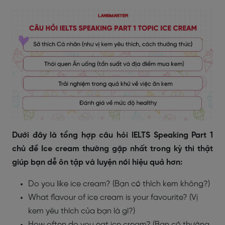
Dưới đây là tổng hợp câu hỏi IELTS Speaking Part 1
chủ đề Ice cream thường gặp nhất trong kỳ thi thật
giúp bạn dễ ôn tập và luyện nói hiệu quả hơn:
Do you like ice cream? (Bạn có thích kem không?)
What flavour of ice cream is your favourite? (Vị
kem yêu thích của bạn là gì?)
How often do you eat ice cream? (Bạn có thường