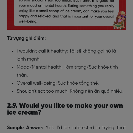
Từ vựng ghi điểm:
I wouldn't call it healthy: Tôi sẽ không gọi nó là
lành mạnh.
Mood/Mental health: Tâm trạng/Sức khỏe tinh
thần.
Overall well-being: Sức khỏe tổng thể.
Shouldn't eat too much: Không nên ăn quá nhiều.
2.9. Would you like to make your own
ice cream?
Sample Answer:
Yes, I’d be interested in trying that