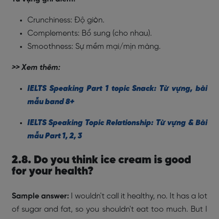
Crunchiness: Độ giòn.
Complements: Bổ sung (cho nhau).
Smoothness: Sự mềm mại/mịn màng.
>> Xem thêm:
IELTS Speaking Part 1 topic Snack: Từ vựng, bài
mẫu band 8+
IELTS Speaking Topic Relationship: Từ vựng & Bài
mẫu Part 1, 2, 3
2.8. Do you think ice cream is good
for your health?
Sample answer:
I wouldn't call it healthy, no. It has a lot
of sugar and fat, so you shouldn't eat too much. But I