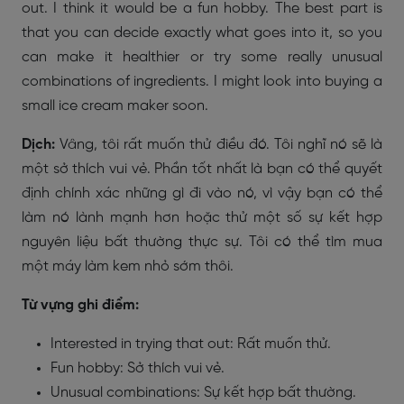
out. I think it would be a fun hobby. The best part is
that you can decide exactly what goes into it, so you
can make it healthier or try some really unusual
combinations of ingredients. I might look into buying a
small ice cream maker soon.
Dịch:
Vâng, tôi rất muốn thử điều đó. Tôi nghĩ nó sẽ là
một sở thích vui vẻ. Phần tốt nhất là bạn có thể quyết
định chính xác những gì đi vào nó, vì vậy bạn có thể
làm nó lành mạnh hơn hoặc thử một số sự kết hợp
nguyên liệu bất thường thực sự. Tôi có thể tìm mua
một máy làm kem nhỏ sớm thôi.
Từ vựng ghi điểm:
Interested in trying that out: Rất muốn thử.
Fun hobby: Sở thích vui vẻ.
Unusual combinations: Sự kết hợp bất thường.