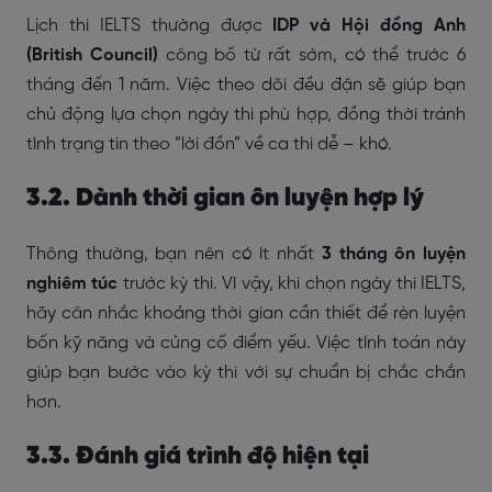
Lịch thi IELTS thường được
IDP và Hội đồng Anh
(British Council)
công bố từ rất sớm, có thể trước 6
tháng đến 1 năm. Việc theo dõi đều đặn sẽ giúp bạn
chủ động lựa chọn ngày thi phù hợp, đồng thời tránh
tình trạng tin theo “lời đồn” về ca thi dễ – khó.
3.2. Dành thời gian ôn luyện hợp lý
Thông thường, bạn nên có ít nhất
3 tháng ôn luyện
nghiêm túc
trước kỳ thi. Vì vậy, khi chọn ngày thi IELTS,
hãy cân nhắc khoảng thời gian cần thiết để rèn luyện
bốn kỹ năng và củng cố điểm yếu. Việc tính toán này
giúp bạn bước vào kỳ thi với sự chuẩn bị chắc chắn
hơn.
3.3. Đánh giá trình độ hiện tại