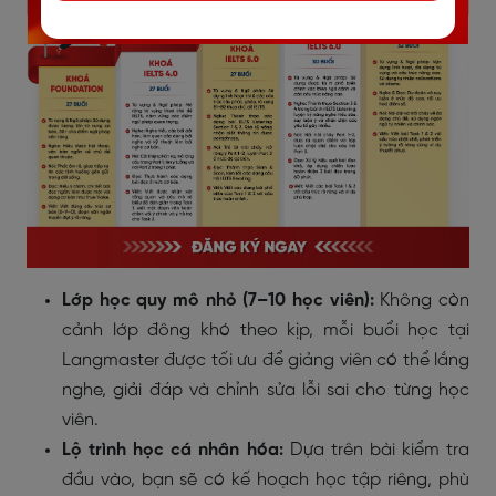
Lớp học quy mô nhỏ (7–10 học viên):
Không còn
cảnh lớp đông khó theo kịp, mỗi buổi học tại
Langmaster được tối ưu để giảng viên có thể lắng
nghe, giải đáp và chỉnh sửa lỗi sai cho từng học
viên.
Lộ trình học cá nhân hóa:
Dựa trên bài kiểm tra
đầu vào, bạn sẽ có kế hoạch học tập riêng, phù