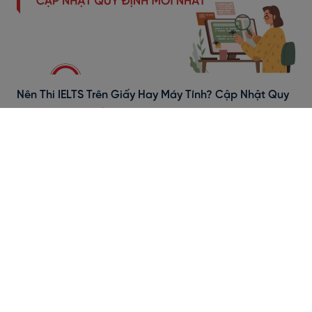
Nên Thi IELTS Trên Giấy Hay Máy Tính? Cập Nhật Quy
Định Thi Mới Nhất