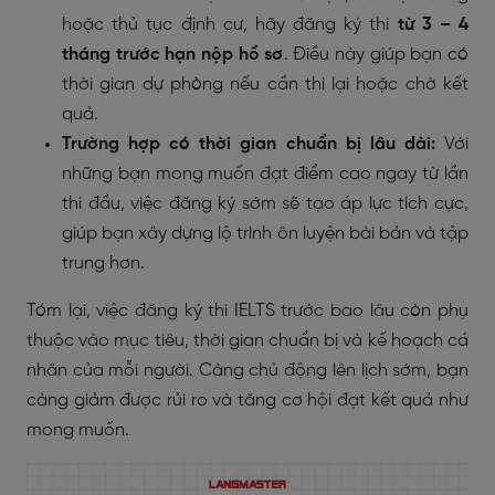
hoặc thủ tục định cư, hãy đăng ký thi
từ 3 – 4
tháng trước hạn nộp hồ sơ
. Điều này giúp bạn có
thời gian dự phòng nếu cần thi lại hoặc chờ kết
quả.
Trường hợp có thời gian chuẩn bị lâu dài:
Với
những bạn mong muốn đạt điểm cao ngay từ lần
thi đầu, việc đăng ký sớm sẽ tạo áp lực tích cực,
giúp bạn xây dựng lộ trình ôn luyện bài bản và tập
trung hơn.
Tóm lại, việc đăng ký thi IELTS trước bao lâu còn phụ
thuộc vào mục tiêu, thời gian chuẩn bị và kế hoạch cá
nhân của mỗi người. Càng chủ động lên lịch sớm, bạn
càng giảm được rủi ro và tăng cơ hội đạt kết quả như
mong muốn.