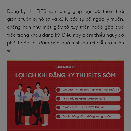
Đăng ký thi IELTS sớm cũng giúp bạn có thêm thời
gian chuẩn bị hồ sơ và xử lý các sự cố ngoài ý muốn,
chẳng hạn như mất giấy tờ tùy thân hoặc gặp trục
trặc trong khâu đăng ký. Điều này giảm thiểu nguy cơ
phải hoãn thi, đảm bảo quá trình dự thi diễn ra suôn
sẻ.