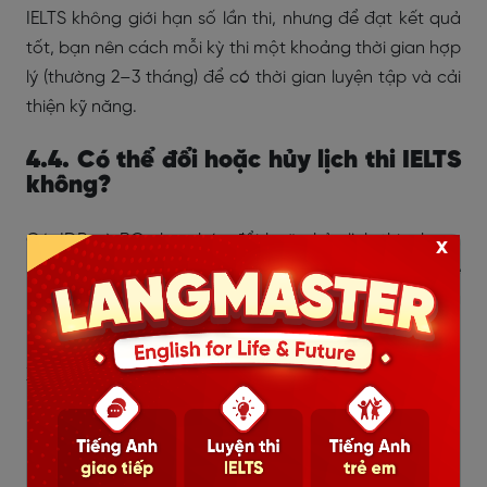
IELTS không giới hạn số lần thi, nhưng để đạt kết quả
tốt, bạn nên cách mỗi kỳ thi một khoảng thời gian hợp
lý (thường 2–3 tháng) để có thời gian luyện tập và cải
thiện kỹ năng.
4.4. Có thể đổi hoặc hủy lịch thi IELTS
không?
Có. IDP và BC cho phép đổi hoặc hủy lịch thi, nhưng
x
bạn cần thông báo trong thời gian quy định và có thể
phải trả thêm phí. Vì vậy, hãy cân nhắc kỹ lịch trình cá
nhân trước khi đăng ký.
Xem thêm:
Nên thi IELTS trên giấy hay máy tính?
Cấu trúc đề thi IELTS chuẩn xác