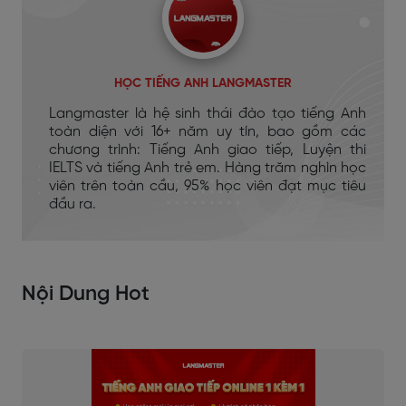
HỌC TIẾNG ANH LANGMASTER
Langmaster là hệ sinh thái đào tạo tiếng Anh
toàn diện với 16+ năm uy tín, bao gồm các
chương trình: Tiếng Anh giao tiếp, Luyện thi
IELTS và tiếng Anh trẻ em. Hàng trăm nghìn học
viên trên toàn cầu, 95% học viên đạt mục tiêu
đầu ra.
Nội Dung Hot