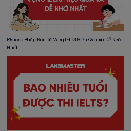
Phương Pháp Học Từ Vựng IELTS Hiệu Quả Và Dễ Nhớ
Nhất