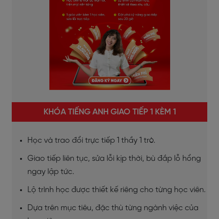
KHÓA TIẾNG ANH GIAO TIẾP 1 KÈM 1
Học và trao đổi trực tiếp 1 thầy 1 trò.
Giao tiếp liên tục, sửa lỗi kịp thời, bù đắp lỗ hổng
ngay lập tức.
Lộ trình học được thiết kế riêng cho từng học viên.
Dựa trên mục tiêu, đặc thù từng ngành việc của