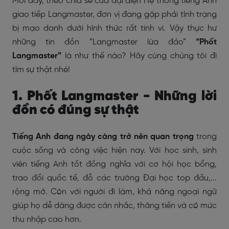
Mới đây, theo chia sẻ của đại diện Hệ thống tiếng Anh
giao tiếp Langmaster, đơn vị đang gặp phải tình trạng
bị mạo danh dưới hình thức rất tinh vi. Vậy thực hư
những tin đồn “Langmaster lừa đảo”
“Phốt
Langmaster”
là như thế nào? Hãy cùng chúng tôi đi
tìm sự thật nhé!
1. Phốt Langmaster - Những lời
đồn có đúng sự thật
Tiếng Anh đang ngày càng trở nên quan trọng
trong
cuộc sống và công việc hiện nay. Với học sinh, sinh
viên tiếng Anh tốt đồng nghĩa với cơ hội học bổng,
trao đổi quốc tế, đỗ các trường Đại học top đầu,...
rộng mở. Còn với người đi làm, khả năng ngoại ngữ
giúp họ dễ dàng được cân nhắc, thăng tiến và có mức
thu nhập cao hơn.