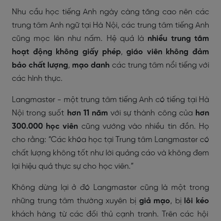
Nhu cầu học tiếng Anh ngày càng tăng cao nên các
trung tâm Anh ngữ tại Hà Nội, các trung tâm tiếng Anh
cũng mọc lên như nấm. Hệ quả là
nhiều trung tâm
hoạt động không giấy phép
,
giáo viên không đảm
bảo chất lượng
,
mạo danh
các trung tâm nổi tiếng với
các hình thực.
Langmaster - một trung tâm tiếng Anh có tiếng tại Hà
Nội trong suốt
hơn 11 năm
với sự thành công của
hơn
300.000 học viên
cũng vướng vào nhiều tin đồn. Họ
cho rằng: “Các khóa học tại Trung tâm Langmaster có
chất lượng không tốt như lời quảng cáo và không đem
lại hiệu quả thực sự cho học viên.”
Không dừng lại ở đó Langmaster cũng là một trong
những trung tâm thường xuyên bị
giả mạo
, bị
lôi kéo
khách hàng từ các đối thủ cạnh tranh. Trên các hội