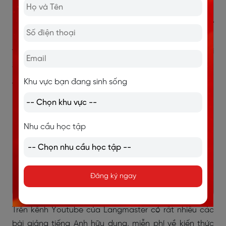
Fanpage:
Tiếng Anh giao tiếp Langmaster
Kênh fanpage với các bài chia sẻ về từ vựng, ngữ
pháp, các video hướng dẫn phát âm, các câu giao
tiếp thông dụng,... Hiện tại kênh Fanpage đang có tới
2,4 triệu follower
Khu vực bạn đang sinh sống
Youtube:
Học Tiếng Anh Langmaster
Nhu cầu học tập
Đăng ký ngay
Trên kênh Youtube của Langmaster có rất nhiều các
bài giảng tiếng Anh hữu dụng, miễn phí về kiến thức