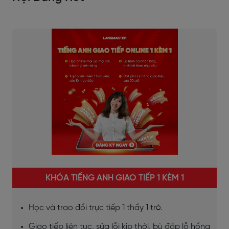
KHÓA TIẾNG ANH GIAO TIẾP 1 KÈM 1
Học và trao đổi trực tiếp 1 thầy 1 trò.
Giao tiếp liên tục, sửa lỗi kịp thời, bù đắp lỗ hổng