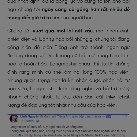
quả nhất định, đó là động lực vô cùng to lớn cho đội
ngũ chúng tôi
ngày càng cố gắng hơn rất nhiều để
mang đến giá trị to lớn
cho người học.
Chúng tôi
vượt qua mọi lời nói xấu
, mọi nhận định
phiến diện và luôn tự hào bởi những gì chúng tôi đang
cống hiến để biến Tiếng Anh trở thành ngôn ngữ
“không đáng sợ”. Và không có bất cứ trung tâm tâm
nào là hoàn hảo, Langmaster chưa thể tự tin khẳng
định rằng mình có thể làm hài lòng 100% học viên.
Nhưng quan trọng hơn là khi nhận được phản hồi từ
học viên, Langmaster luôn lắng nghe và hỗ trợ xử lý
nhanh chóng nhất. Từ đó, dần dần cải thiện chất
lượng để đáp ứng tốt nhất nhu cầu của học viên.