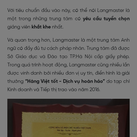
Với tiêu chuẩn đầu vào này, có thể nói Langmaster là
một trong những trung tâm có
yêu cầu
tuyển chọn
giảng viên
khắt khe
nhất.
Và quan trọng hơn, Langmaster là một trung tâm Anh
ngữ có đầy đủ tư cách pháp nhân. Trung tâm đã được
Sở Giáo dục và Đào tạo TP.Hà Nội cấp giấy phép.
Trong quá trình hoạt động, Langmaster cũng nhiều lần
được vinh danh bởi nhiều đơn vị uy tín, điển hình là giải
thưởng
“Hàng Việt tốt - Dịch vụ hoàn hảo”
do tạp chí
Kinh doanh và Tiếp thị trao vào năm 2016.