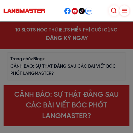
10 SLOTS HỌC THỬ IELTS MIỄN PHÍ CUỐI CÙNG
ĐĂNG KÝ NGAY
Trang chủ
>
Blog
>
CẢNH BÁO: SỰ THẬT ĐẰNG SAU CÁC BÀI VIẾT BÓC
PHỐT LANGMASTER?
CẢNH BÁO: SỰ THẬT ĐẰNG SAU
CÁC BÀI VIẾT BÓC PHỐT
LANGMASTER?