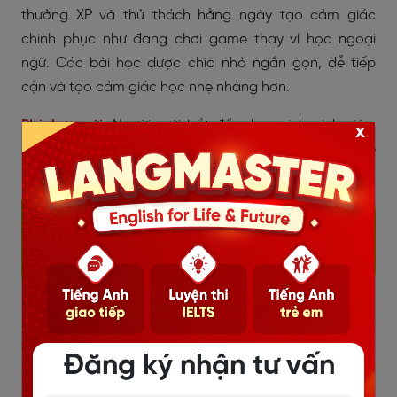
thưởng XP và thử thách hằng ngày tạo cảm giác
chinh phục như đang chơi game thay vì học ngoại
ngữ. Các bài học được chia nhỏ ngắn gọn, dễ tiếp
cận và tạo cảm giác học nhẹ nhàng hơn.
Phù hợp với:
Người mới bắt đầu, học sinh, sinh viên,
x
người muốn học tiếng Anh mỗi ngày theo kiểu game
hóa.
Đăng ký nhận tư vấn