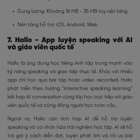
Dung lượng: Khoảng 18 MB - 35 MB tùy nền tảng
Nền tảng hỗ trợ: iOS, Android, Web
7. Hallo - App luyện speaking với AI
và giáo viên quốc tế
Hallo là ứng dụng học tiếng Anh tập trung mạnh vào
kỹ năng speaking và giao tiếp thực tế. Khác với nhiều
app chỉ học qua bài tập hoặc video recorded, Hallo
phát triển theo hướng “interactive speaking learning”
kết hợp AI conversation cùng lớp học trực tiếp với giáo
viên quốc tế và cộng đồng người học toàn cầu.
Ngoài ra, Hallo còn tích hợp AI để hỗ trợ luyện
speaking và cá nhân hóa trải nghiệm học tập. AI sẽ hỗ
trợ gợi ý cách diễn đạt, luyện phát âm và tối ưu bài