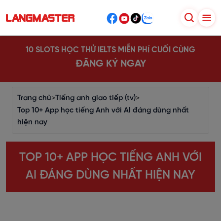
10 SLOTS HỌC THỬ IELTS MIỄN PHÍ CUỐI CÙNG
ĐĂNG KÝ NGAY
Trang chủ
>
Tiếng anh giao tiếp (tv)
>
Top 10+ App học tiếng Anh với AI đáng dùng nhất
hiện nay
TOP 10+ APP HỌC TIẾNG ANH VỚI
AI ĐÁNG DÙNG NHẤT HIỆN NAY