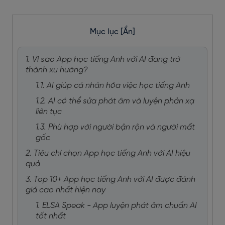
Mục lục
[Ẩn]
1. Vì sao App học tiếng Anh với AI đang trở
thành xu hướng?
1.1. AI giúp cá nhân hóa việc học tiếng Anh
1.2. AI có thể sửa phát âm và luyện phản xạ
liên tục
1.3. Phù hợp với người bận rộn và người mất
gốc
2. Tiêu chí chọn App học tiếng Anh với AI hiệu
quả
3. Top 10+ App học tiếng Anh với AI được đánh
giá cao nhất hiện nay
1. ELSA Speak - App luyện phát âm chuẩn AI
tốt nhất