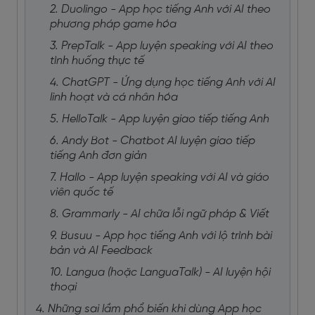
2. Duolingo - App học tiếng Anh với AI theo
phương pháp game hóa
3. PrepTalk - App luyện speaking với AI theo
tình huống thực tế
4. ChatGPT - Ứng dụng học tiếng Anh với AI
linh hoạt và cá nhân hóa
5. HelloTalk - App luyện giao tiếp tiếng Anh
6. Andy Bot - Chatbot AI luyện giao tiếp
tiếng Anh đơn giản
7. Hallo - App luyện speaking với AI và giáo
viên quốc tế
8. Grammarly - AI chữa lỗi ngữ pháp & Viết
9. Busuu - App học tiếng Anh với lộ trình bài
bản và AI Feedback
10. Langua (hoặc LanguaTalk) - AI luyện hội
thoại
4. Những sai lầm phổ biến khi dùng App học