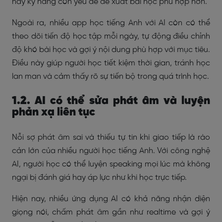
hay kỹ năng còn yếu để đề xuất bài học phù hợp hơn.
Ngoài ra, nhiều app học tiếng Anh với AI còn có thể
theo dõi tiến độ học tập mỗi ngày, tự động điều chỉnh
độ khó bài học và gợi ý nội dung phù hợp với mục tiêu.
Điều này giúp người học tiết kiệm thời gian, tránh học
lan man và cảm thấy rõ sự tiến bộ trong quá trình học.
1.2. AI có thể sửa phát âm và luyện
phản xạ liên tục
Nỗi sợ phát âm sai và thiếu tự tin khi giao tiếp là rào
cản lớn của nhiều người học tiếng Anh. Với công nghệ
AI, người học có thể luyện speaking mọi lúc mà không
ngại bị đánh giá hay áp lực như khi học trực tiếp.
Hiện nay, nhiều ứng dụng AI có khả năng nhận diện
giọng nói, chấm phát âm gần như realtime và gợi ý