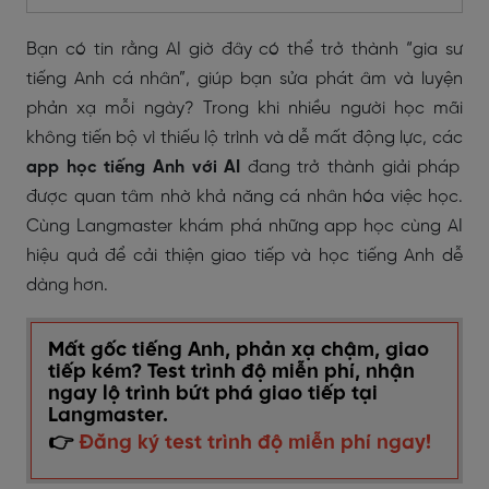
Bạn có tin rằng AI giờ đây có thể trở thành “gia sư
tiếng Anh cá nhân”, giúp bạn sửa phát âm và luyện
phản xạ mỗi ngày? Trong khi nhiều người học mãi
không tiến bộ vì thiếu lộ trình và dễ mất động lực, các
app học tiếng Anh với AI
đang trở thành giải pháp
được quan tâm nhờ khả năng cá nhân hóa việc học.
Cùng Langmaster khám phá những app học cùng AI
hiệu quả để cải thiện giao tiếp và học tiếng Anh dễ
dàng hơn.
Mất gốc tiếng Anh, phản xạ chậm, giao
tiếp kém? Test trình độ miễn phí, nhận
ngay lộ trình bứt phá giao tiếp tại
Langmaster.
👉
Đăng ký test trình độ miễn phí ngay!