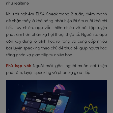
như realtime.
Khi trải nghiệm ELSA Speak trong 2 tuần, điểm mạnh
dễ nhận thấy là khả năng phát hiện lỗi âm cuối khá chi
tiết. Tuy nhiên, app vẫn thiên nhiều về bài tập luyện
phát âm hơn phản xạ hội thoại thực tế. Ngoài ra, app
còn xây dựng lộ trình học rõ ràng và cung cấp nhiều
bài luyện speaking theo chủ đề thực tế, giúp người học
tăng phản xạ giao tiếp tự nhiên hơn.
Phù hợp với:
Người mất gốc, người muốn cải thiện
phát âm, luyện speaking và phản xạ giao tiếp