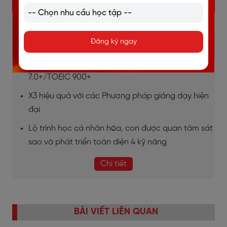
KHÓA TIẾNG ANH TRẺ EM
Giáo trình Cambridge kết hợp với Sách giáo khoa
Đăng ký ngay
của Bộ GD&ĐT hiện hành
100% giáo viên đạt chứng chỉ quốc tế IELTS
7.0+/TOEIC 900+
X3 hiệu quả với các Phương pháp giảng dạy hiện
đại
Lộ trình học cá nhân hóa, con được quan tâm sát
sao và phát triển toàn diện 4 kỹ năng
Chi tiết
BÀI VIẾT LIÊN QUAN