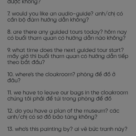
được không?
7. would you like an audio-guide? anh/chị có
cần bộ đàm hướng dẫn không?
8. are there any guided tours today? hôm nay
có buổi tham quan có hướng dẫn nào không?
9. what time does the next guided tour start?
mấy giờ thì buổi tham quan có hướng dẫn tiếp
theo bắt đầu?
10. where's the cloakroom? phòng để đồ ở
đâu?
11. we have to leave our bags in the cloakroom
chúng tôi phải để túi trong phòng để đồ
12. do you have a plan of the museum? các
anh/chị có sơ đồ bảo tàng không?
13. who's this painting by? ai vẽ bức tranh này?