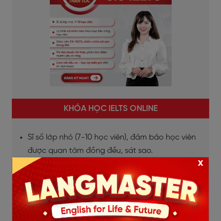
KHÓA HỌC IELTS ONLINE
Sĩ số lớp nhỏ (7-10 học viên), đảm bảo học viên
được quan tâm đồng đều, sát sao.
x
Giáo viên 7.5+ IELTS, chấm chữa bài trong vòng
24h.
Lộ trình cá nhân hóa, coaching 1-1 cùng chuyên
gia.