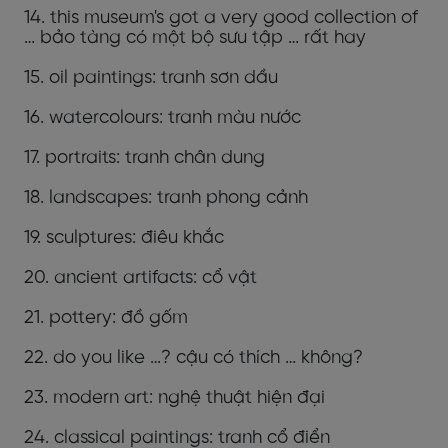
14. this museum's got a very good collection of
… bảo tàng có một bộ sưu tập … rất hay
15. oil paintings: tranh sơn dầu
16. watercolours: tranh màu nước
17. portraits: tranh chân dung
18. landscapes: tranh phong cảnh
19. sculptures: điêu khắc
20. ancient artifacts: cổ vật
21. pottery: đồ gốm
22. do you like …? cậu có thích … không?
23. modern art: nghệ thuật hiện đại
24. classical paintings: tranh cổ điển