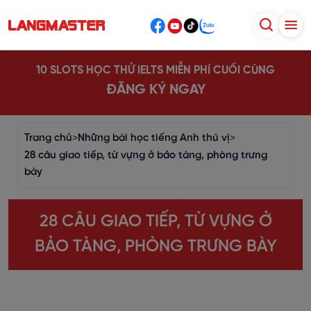
10 SLOTS HỌC THỬ IELTS MIỄN PHÍ CUỐI CÙNG
ĐĂNG KÝ NGAY
Trang chủ
>
Những bài học tiếng Anh thú vị
>
28 câu giao tiếp, từ vựng ở bảo tàng, phòng trưng
bày
28 CÂU GIAO TIẾP, TỪ VỰNG Ở
BẢO TÀNG, PHÒNG TRƯNG BÀY