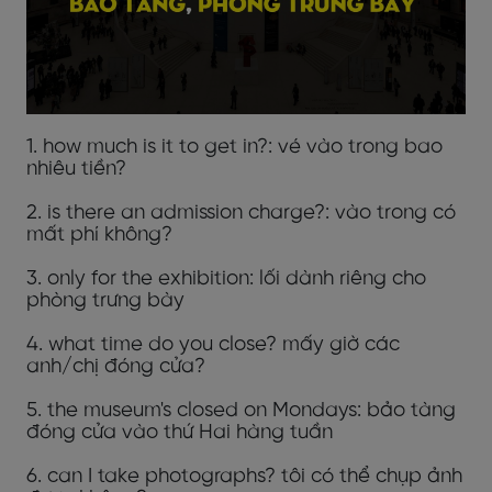
1. how much is it to get in?: vé vào trong bao
nhiêu tiền?
2. is there an admission charge?: vào trong có
mất phí không?
3. only for the exhibition: lối dành riêng cho
phòng trưng bày
4. what time do you close? mấy giờ các
anh/chị đóng cửa?
5. the museum's closed on Mondays: bảo tàng
đóng cửa vào thứ Hai hàng tuần
6. can I take photographs? tôi có thể chụp ảnh