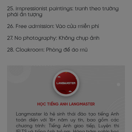
25. impressionist paintings: tranh theo trường
phái ấn tượng
26. Free admission: Vào cửa miễn phí
27. No photography: Không chụp ảnh
28. Cloakroom: Phòng để áo mũ
HỌC TIẾNG ANH LANGMASTER
Langmaster là hệ sinh thái đào tạo tiếng Anh
toàn diện với 16+ năm uy tín, bao gồm các
chương trình: Tiếng Anh giao tiếp, Luyện thi
IELTS và tiếng Anh trẻ em. Hàng trăm nghìn học