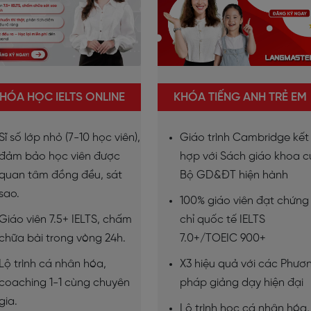
HÓA HỌC IELTS ONLINE
KHÓA TIẾNG ANH TRẺ EM
Sĩ số lớp nhỏ (7-10 học viên),
Giáo trình Cambridge kết
đảm bảo học viên được
hợp với Sách giáo khoa 
quan tâm đồng đều, sát
Bộ GD&ĐT hiện hành
sao.
100% giáo viên đạt chứng
Giáo viên 7.5+ IELTS, chấm
chỉ quốc tế IELTS
chữa bài trong vòng 24h.
7.0+/TOEIC 900+
Lộ trình cá nhân hóa,
X3 hiệu quả với các Phươ
coaching 1-1 cùng chuyên
pháp giảng dạy hiện đại
gia.
Lộ trình học cá nhân hóa,