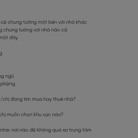
 có chung tường một bên với nhà khác
g chung tường với nhà nào cả
 một dãy
g
ng ngủ
t phòng
anh/chị đang tìm mua hay thuê nhà?
h/chị muốn chọn khu vực nào?
centre: nơi nào đó không quá xa trung tâm