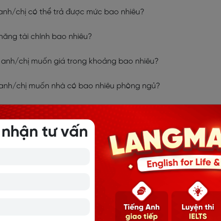
anh/chị có thể trả được mức bao nhiêu?
năng tài chính bao nhiêu?
?: anh/chị muốn giá trong khoảng bao nhiêu?
anh/chị muốn nhà có bao nhiêu phòng ngủ?
living room, and a bathroom: nhà này có hai phòng ngủ, một
phòng tắm
 nhận tư vấn
furnished accommodation?: anh/chị muốn tìm chỗ ở có đồ đạc
perty?: anh/chị muốn mua nhà kiểu hiện hay hay kiểu cổ?
 nhà có … không?