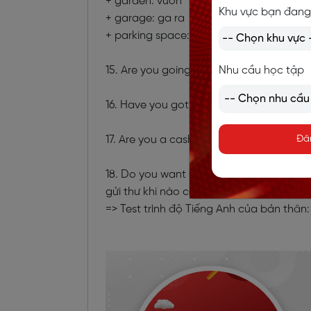
+ garden: vườn
Khu vực bạn đang
+ garage: ga ra
+ parking space: khu đỗ xe
15. Are you going to need a mortgage?:
Nhu cầu học tập
16. Have you got a property to sell?: a
17. Are you a cash buyer?: anh/chị sẽ tr
Đă
18. Do you want us to put you on our mai
gửi thư khi nào có thông tin gì không?
=> Test trình độ Tiếng Anh của bản thân