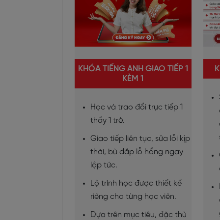
KHÓA TIẾNG ANH GIAO TIẾP 1
K
KÈM 1
Học và trao đổi trực tiếp 1
thầy 1 trò.
Giao tiếp liên tục, sửa lỗi kịp
thời, bù đắp lỗ hổng ngay
lập tức.
Lộ trình học được thiết kế
riêng cho từng học viên.
Dựa trên mục tiêu, đặc thù