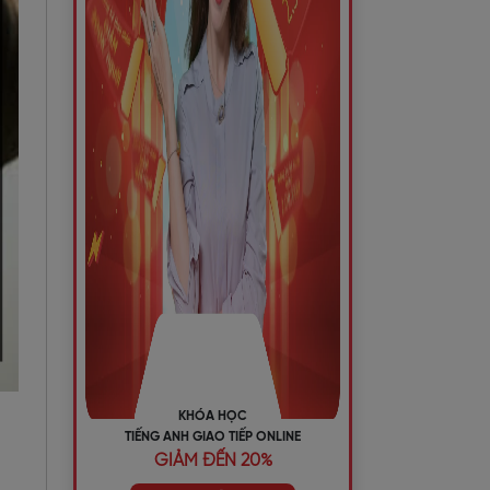
KHÓA HỌC
TIẾNG ANH GIAO TIẾP ONLINE
GIẢM ĐẾN 20%