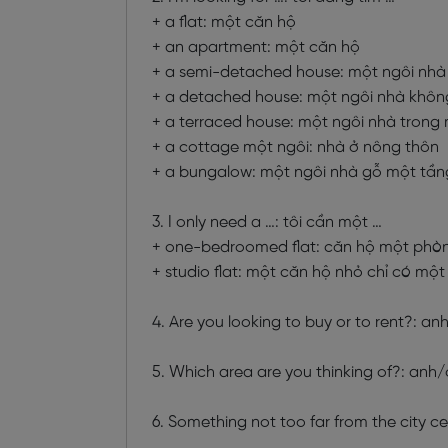
+ a flat: một căn hộ
+ an apartment: một căn hộ
+ a semi-detached house: một ngôi nhà
+ a detached house: một ngôi nhà khôn
+ a terraced house: một ngôi nhà trong
+ a cottage một ngôi: nhà ở nông thôn
+ a bungalow: một ngôi nhà gỗ một tần
3. I only need a …: tôi cần một …
+ one-bedroomed flat: căn hộ một phò
+ studio flat: một căn hộ nhỏ chỉ có mộ
4. Are you looking to buy or to rent?: 
5. Which area are you thinking of?: an
6. Something not too far from the city 