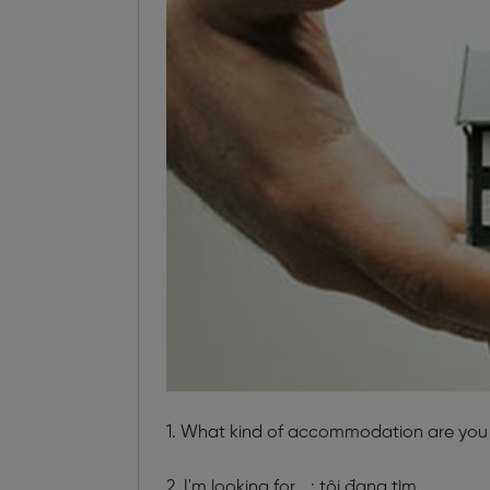
1. What kind of accommodation are you l
2. I'm looking for …: tôi đang tìm …