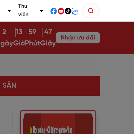
Thư
viện
2
13
59
46
Nhận ưu đãi
gày
Giờ
Phút
Giây
G SẢN