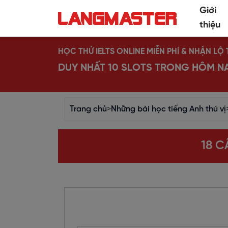
Giới
thiệu
HỌC THỬ IELTS ONLINE MIỄN PHÍ & NHẬN L
DUY NHẤT 10 SLOTS TRONG HÔM N
Trang chủ
>
Những bài học tiếng Anh thú vị
18 C