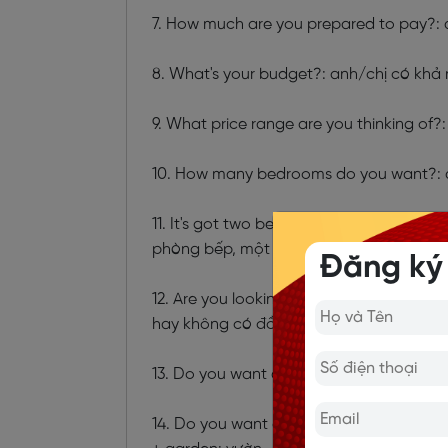
7. How much are you prepared to pay?: 
8. What's your budget?: anh/chị có khả 
9. What price range are you thinking of
10. How many bedrooms do you want?: 
11. It's got two bedrooms, a kitchen, a 
phòng bếp, một phòng khách, và một 
Đăng ký
12. Are you looking for furnished or un
hay không có đồ đạc trong nhà?
13. Do you want a modern or an old pro
14. Do you want a …?: anh/chị có muốn