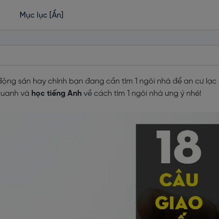
Mục lục
[Ẩn]
động sản hay chính bạn đang cần tìm 1 ngôi nhà để an cư lạc
 quanh và
học tiếng Anh
về cách tìm 1 ngôi nhà ưng ý nhé!