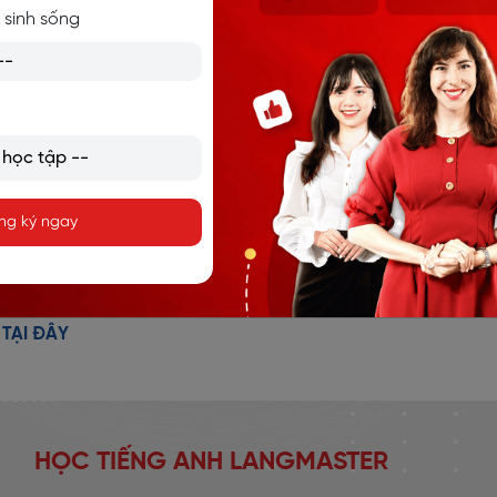
 sinh sống
 anh/chị có cần vay thế chấp không?
nh/chị có nhà đất muốn bán không?
ả bằng tiền mặt à?
ng ký ngay
ling list?: anh/chị có muốn có tên trong danh sách chúng tôi
:
TẠI ĐÂY
HỌC TIẾNG ANH LANGMASTER