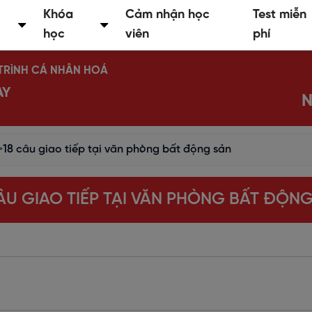
Khóa
Cảm nhận học
Test miễn
học
viên
phí
Ộ TRÌNH CÁ NHÂN HOÁ
AY
N
>
18 câu giao tiếp tại văn phòng bất động sản
ÂU GIAO TIẾP TẠI VĂN PHÒNG BẤT ĐỘN