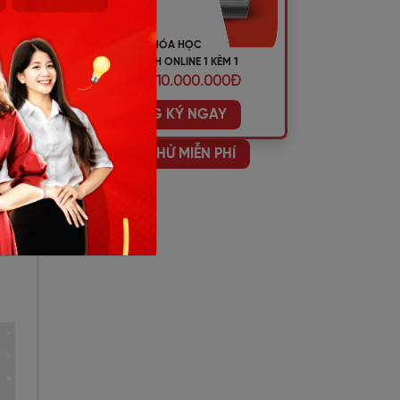
KHÓA HỌC
TIẾNG ANH ONLINE 1 KÈM 1
ƯU ĐÃI 10.000.000Đ
ĐĂNG KÝ NGAY
HỌC THỬ MIỄN PHÍ