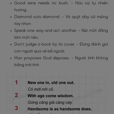
Good wine needs no bush. - Hữu xạ tự nhiên
hương.
Diamond cuts diamond. - Vỏ quýt dày có móng
tay nhọn
Speak one way and act another. - Nói một đằng
làm một nẻo.
Don’t judge a book by its cover. - Đừng đánh giá
con người qua vẻ bề ngoài.
Man proposes God deposes. - Người tính không
bằng trời tính