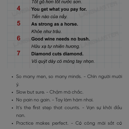
So many men, so many minds. - Chín người mười
ý.
Slow but sure. - Chậm mà chắc.
No pain no gain. - Tay làm hàm nhai.
It’s the first step that counts. - Vạn sự khởi đầu
nan.
Practice makes perfect. - Có công mài sắt có