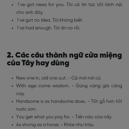
I’ve got news for you. Tôi có tin tức tốt lành nói
cho anh đây.
I’ve got no idea. Tôi không biết.
I’ve had enough. Tôi ăn no rồi.
2. Các câu thành ngữ cửa miệng
của Tây hay dùng
New one in, old one out. - Có mới nới cũ.
With age come wisdom. - Gừng càng già càng
cay.
Handsome is as handsome does. - Tốt gỗ hơn tốt
nước sơn.
You get what you pay for. - Tiền nào của nấy
As strong as a horse. - Khỏe như trâu.