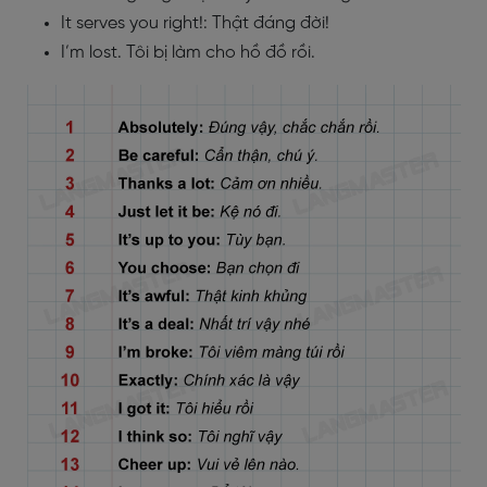
It serves you right!: Thật đáng đời!
I’m lost. Tôi bị làm cho hồ đồ rồi.