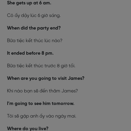
She gets up at 6 am.
Cô ấy dậy lúc 6 giờ sáng.
When did the party end?
Bữa tiệc kết thúc lúc nào?
It ended before 8 pm.
Bữa tiệc kết thúc trước 8 giờ tối.
When are you going to visit James?
Khi nào bạn sẽ đến thăm James?
I’m going to see him tomorrow.
Tôi sẽ gặp anh ấy vào ngày mai.
Where do you live?