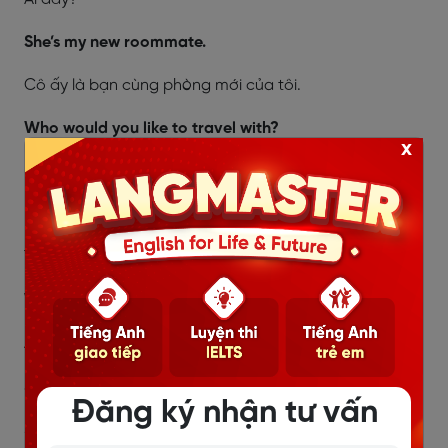
She’s my new roommate.
Cô ấy là bạn cùng phòng mới của tôi.
Who would you like to travel with?
x
Bạn muốn đi du lịch với ai?
I would like to travel with my best friend, Kim.
Tôi muốn đi du lịch với bạn thân nhất của tôi, Kim.
Who told you that secret?
Ai đã nói cho bạn biết bí mật đó?
Jenny did. She told me everything.
Đăng ký nhận tư vấn
Jenny đã nói. Cô ấy đã nói với tôi mọi thứ.