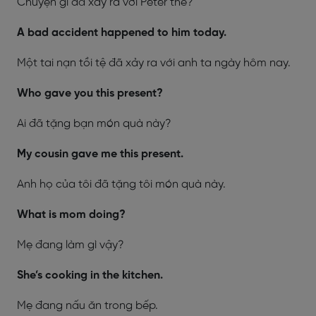
Chuyện gì đã xảy ra với Peter thế?
A bad accident happened to him today.
Một tai nạn tồi tệ đã xảy ra với anh ta ngày hôm nay.
Who gave you this present?
Ai đã tặng bạn món quà này?
My cousin gave me this present.
Anh họ của tôi đã tặng tôi món quà này.
What is mom doing?
Mẹ đang làm gì vậy?
She’s cooking in the kitchen.
Mẹ đang nấu ăn trong bếp.