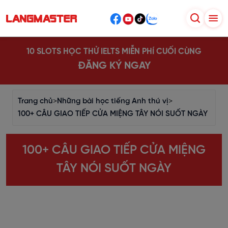
10 SLOTS HỌC THỬ IELTS MIỄN PHÍ CUỐI CÙNG
ĐĂNG KÝ NGAY
Trang chủ
>
Những bài học tiếng Anh thú vị
>
100+ CÂU GIAO TIẾP CỬA MIỆNG TÂY NÓI SUỐT NGÀY
100+ CÂU GIAO TIẾP CỬA MIỆNG
TÂY NÓI SUỐT NGÀY