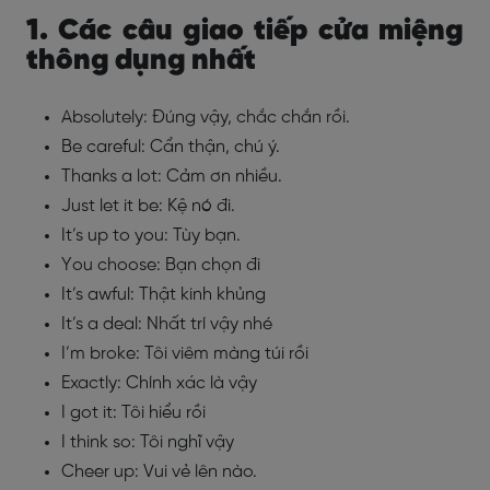
1. Các câu giao tiếp cửa miệng
thông dụng nhất
Absolutely: Đúng vậy, chắc chắn rồi.
Be careful: Cẩn thận, chú ý.
Thanks a lot: Cảm ơn nhiều.
Just let it be: Kệ nó đi.
It’s up to you: Tùy bạn.
You choose: Bạn chọn đi
It’s awful: Thật kinh khủng
It’s a deal: Nhất trí vậy nhé
I’m broke: Tôi viêm màng túi rồi
Exactly: Chính xác là vậy
I got it: Tôi hiểu rồi
I think so: Tôi nghĩ vậy
Cheer up: Vui vẻ lên nào.