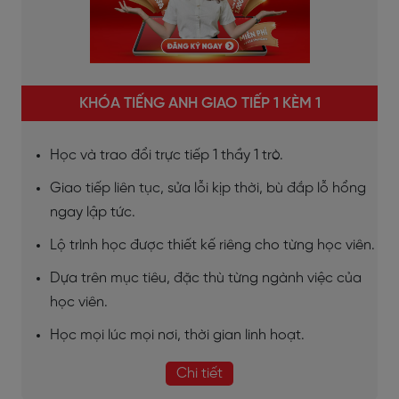
KHÓA TIẾNG ANH GIAO TIẾP 1 KÈM 1
Học và trao đổi trực tiếp 1 thầy 1 trò.
Giao tiếp liên tục, sửa lỗi kịp thời, bù đắp lỗ hổng
ngay lập tức.
Lộ trình học được thiết kế riêng cho từng học viên.
Dựa trên mục tiêu, đặc thù từng ngành việc của
học viên.
Học mọi lúc mọi nơi, thời gian linh hoạt.
Chi tiết