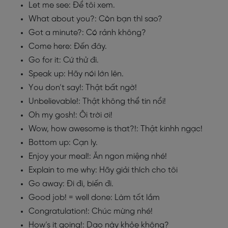
Let me see: Để tôi xem.
What about you?: Còn bạn thì sao?
Got a minute?: Có rảnh không?
Come here: Đến đây.
Go for it: Cứ thử đi.
Speak up: Hãy nói lớn lên.
You don’t say!: Thật bất ngờ!
Unbelievable!: Thật không thể tin nổi!
Oh my gosh!: Ôi trời ơi!
Wow, how awesome is that?!: Thật kinhh ngạc!
Bottom up: Cạn ly.
Enjoy your meal!: Ăn ngon miệng nhé!
Explain to me why: Hãy giải thích cho tôi
Go away: Đi đi, biến đi.
Good job! = well done: Làm tốt lắm
Congratulation!: Chúc mừng nhé!
How’s it going!: Dạo này khỏe không?