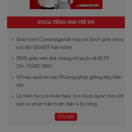
KHÓA TIẾNG ANH TRẺ EM
Giáo trình Cambridge kết hợp với Sách giáo khoa
của Bộ GD&ĐT hiện hành
100% giáo viên đạt chứng chỉ quốc tế IELTS
7.0+/TOEIC 900+
X3 hiệu quả với các Phương pháp giảng dạy hiện
đại
Lộ trình học cá nhân hóa, con được quan tâm sát
sao và phát triển toàn diện 4 kỹ năng
Chi tiết