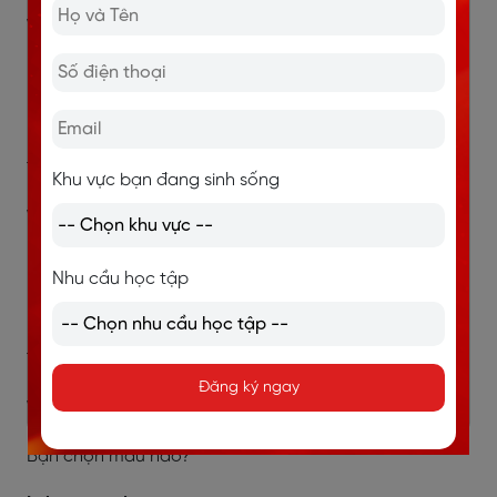
Who do you like the most in this class?
Bạn thích ai nhất trong lớp?
I like Henry. He’s so friendly.
Tôi thích Henry. Anh ấy rất thân thiện.
Khu vực bạn đang sinh sống
Which shirt do you like?
Bạn thích chiếc áo nào?
Nhu cầu học tập
I like the one with the big yellow star on it.
Tôi thích cái có ngôi sao vàng lớn ở trên.
Đăng ký ngay
Which color do you choose?
Bạn chọn màu nào?