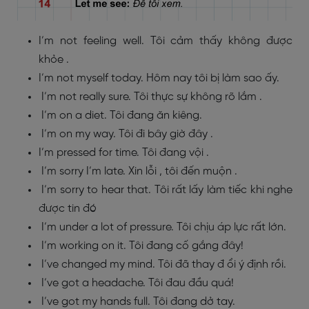
I’m not feeling well. Tôi cảm thấy không được
khỏe .
I’m not myself today. Hôm nay tôi bị làm sao ấy.
I’m not really sure. Tôi thực sự không rõ lắm .
I’m on a diet. Tôi đang ăn kiêng.
I’m on my way. Tôi đi bây giờ đây .
I’m pressed for time. Tôi đang vội .
I’m sorry I’m late. Xin lỗi , tôi đến muộn .
I’m sorry to hear that. Tôi rất lấy làm tiếc khi nghe
được tin đó
I’m under a lot of pressure. Tôi chịu áp lực rất lớn.
I’m working on it. Tôi đang cố gắng đây!
I’ve changed my mind. Tôi đã thay đ ổi ý định rồi.
I’ve got a headache. Tôi đau đầu quá!
I’ve got my hands full. Tôi đang dở tay.