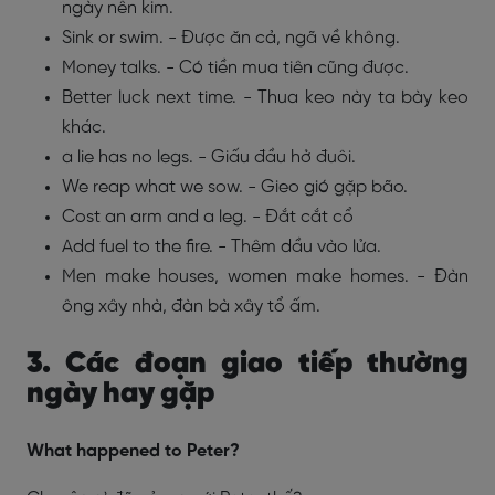
ngày nên kim.
Sink or swim. - Được ăn cả, ngã về không.
Money talks. - Có tiền mua tiên cũng được.
Better luck next time. - Thua keo này ta bày keo
khác.
a lie has no legs. - Giấu đầu hở đuôi.
We reap what we sow. - Gieo gió gặp bão.
Cost an arm and a leg. - Đắt cắt cổ
Add fuel to the fire. - Thêm dầu vào lửa.
Men make houses, women make homes. - Đàn
ông xây nhà, đàn bà xây tổ ấm.
3. Các đoạn giao tiếp thường
ngày hay gặp
What happened to Peter?