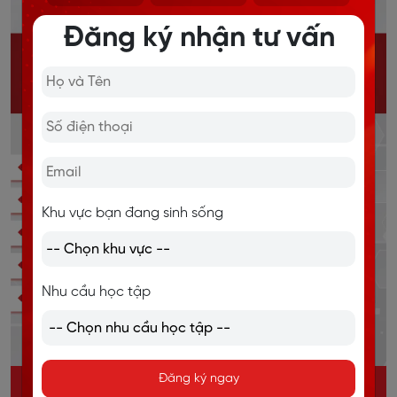
Đăng ký nhận tư vấn
Khu vực bạn đang sinh sống
Nhu cầu học tập
Đăng ký ngay
KHÓA HỌC IELTS ONLINE