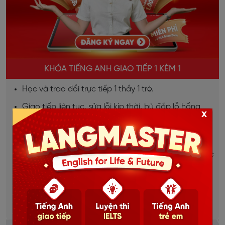
KHÓA TIẾNG ANH GIAO TIẾP 1 KÈM 1
Học và trao đổi trực tiếp 1 thầy 1 trò.
Giao tiếp liên tục, sửa lỗi kịp thời, bù đắp lỗ hổng
x
ngay lập tức.
Lộ trình học được thiết kế riêng cho từng học viên.
Dựa trên mục tiêu, đặc thù từng ngành việc của học
viên.
Học mọi lúc mọi nơi, thời gian linh hoạt.
Chi tiết