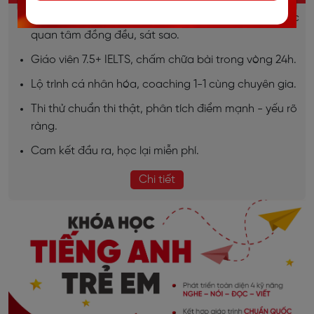
Sĩ số lớp nhỏ (7-10 học viên), đảm bảo học viên được
quan tâm đồng đều, sát sao.
Giáo viên 7.5+ IELTS, chấm chữa bài trong vòng 24h.
Lộ trình cá nhân hóa, coaching 1-1 cùng chuyên gia.
Thi thử chuẩn thi thật, phân tích điểm mạnh - yếu rõ
ràng.
Cam kết đầu ra, học lại miễn phí.
Chi tiết