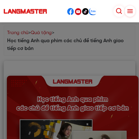
Trang chủ
>
Quà tặng
>
Học tiếng Anh qua phim các chủ đề tiếng Anh giao
tiếp cơ bản