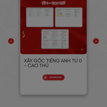
XÂY GỐC TIẾNG ANH TỪ 0
30
- CAO THỦ
CH
PIC