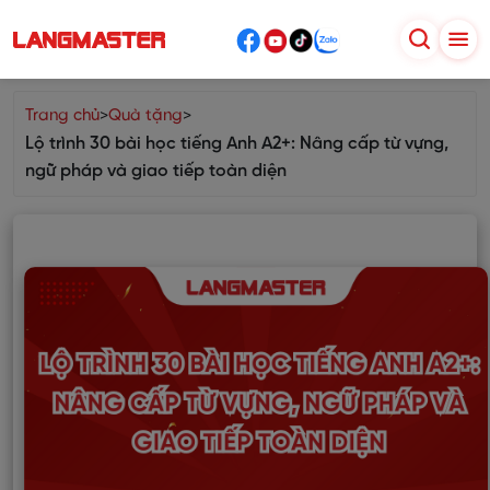
Trang chủ
>
Quà tặng
>
Lộ trình 30 bài học tiếng Anh A2+: Nâng cấp từ vựng,
ngữ pháp và giao tiếp toàn diện