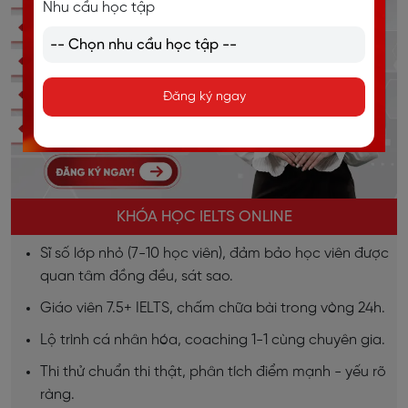
Nhu cầu học tập
Đăng ký ngay
KHÓA HỌC IELTS ONLINE
Sĩ số lớp nhỏ (7-10 học viên), đảm bảo học viên được
quan tâm đồng đều, sát sao.
Giáo viên 7.5+ IELTS, chấm chữa bài trong vòng 24h.
Lộ trình cá nhân hóa, coaching 1-1 cùng chuyên gia.
Thi thử chuẩn thi thật, phân tích điểm mạnh - yếu rõ
ràng.