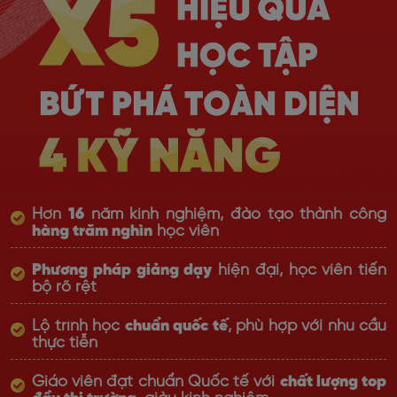
Hơn
16
năm kinh nghiệm, đào tạo thành công
hàng trăm nghìn
học viên
Phương pháp giảng dạy
hiện đại, học viên tiến
bộ rõ rệt
Lộ trình học
chuẩn quốc tế
, phù hợp với nhu cầu
thực tiễn
Giáo viên đạt chuẩn Quốc tế với
chất lượng top