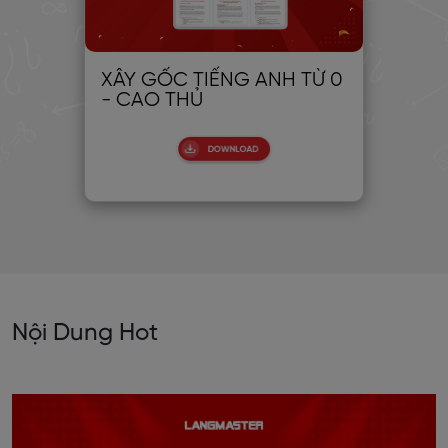
XÂY GỐC TIẾNG ANH TỪ 0
30
- CAO THỦ
CH
Nội Dung Hot