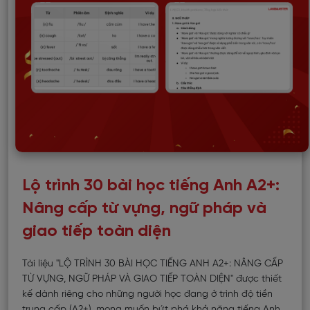
Lộ trình 30 bài học tiếng Anh A2+:
Nâng cấp từ vựng, ngữ pháp và
giao tiếp toàn diện
Tài liệu "LỘ TRÌNH 30 BÀI HỌC TIẾNG ANH A2+: NÂNG CẤP
TỪ VỰNG, NGỮ PHÁP VÀ GIAO TIẾP TOÀN DIỆN" được thiết
kế dành riêng cho những người học đang ở trình độ tiền
trung cấp (A2+), mong muốn bứt phá khả năng tiếng Anh