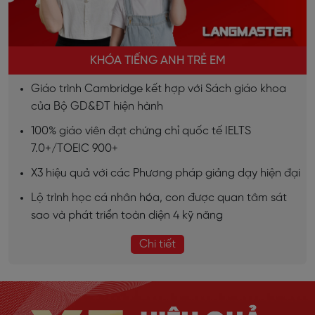
KHÓA TIẾNG ANH TRẺ EM
Giáo trình Cambridge kết hợp với Sách giáo khoa
của Bộ GD&ĐT hiện hành
100% giáo viên đạt chứng chỉ quốc tế IELTS
7.0+/TOEIC 900+
X3 hiệu quả với các Phương pháp giảng dạy hiện đại
Lộ trình học cá nhân hóa, con được quan tâm sát
sao và phát triển toàn diện 4 kỹ năng
Chi tiết