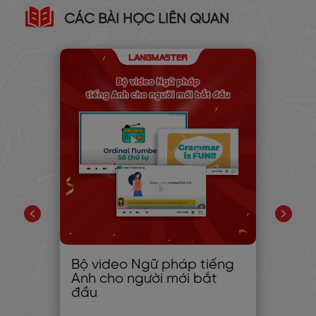
CÁC BÀI HỌC LIÊN QUAN
 ĐI
Bộ video Ngữ pháp tiếng
Lu
Anh cho người mới bắt
độ
đầu