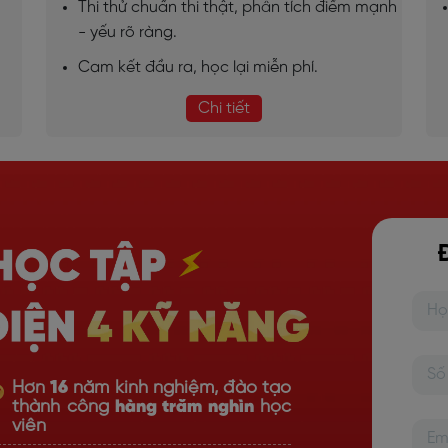
Thi thử chuẩn thi thật, phân tích điểm mạnh
- yếu rõ ràng.
Cam kết đầu ra, học lại miễn phí.
Chi tiết
Hơn
16
năm kinh nghiệm, đào tạo
thành công
hàng trăm nghìn
học
viên