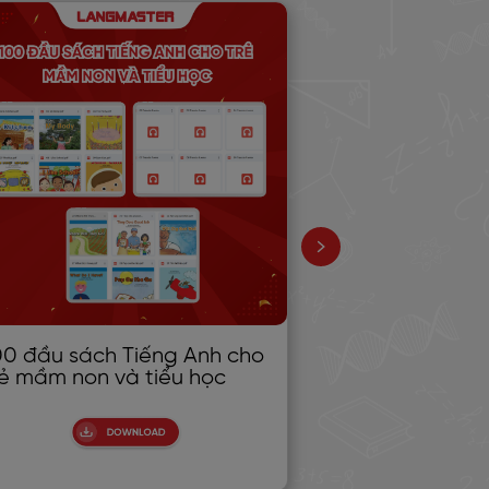
00 đầu sách Tiếng Anh cho
70 TRUYỆN N
rẻ mầm non và tiểu học
ANH LUYỆN Đ
- PHÁT ÂM IP