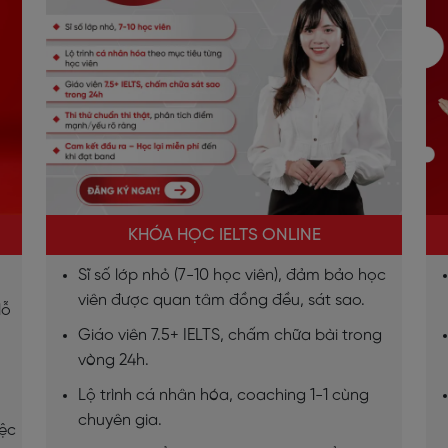
KHÓA HỌC IELTS ONLINE
Sĩ số lớp nhỏ (7-10 học viên), đảm bảo học
viên được quan tâm đồng đều, sát sao.
lỗ
Giáo viên 7.5+ IELTS, chấm chữa bài trong
vòng 24h.
Lộ trình cá nhân hóa, coaching 1-1 cùng
chuyên gia.
iệc