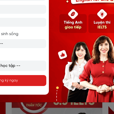
 -
30 NGÀY HỌC TIẾNG ANH
Tà
CHO NGƯỜI MỚI BẮT ĐẦU
t
 sinh sống
ng ký ngay