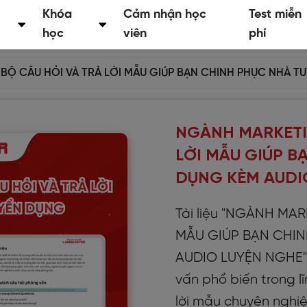
Khóa
Cảm nhận học
Test miễn
học
viên
phí
BỘ CÂU HỎI VÀ TRẢ LỜI MẪU GIÚP BẠN CHINH PHỤC NHÀ T
NGÀNH MARKETIN
LỜI MẪU GIÚP B
DỤNG KÈM AUDI
Tài liệu "NGÀNH MA
MẪU GIÚP BẠN CHI
AUDIO LUYỆN NGHE" 
vấn phổ biến trong l
lời mẫu chuyên nghiệ