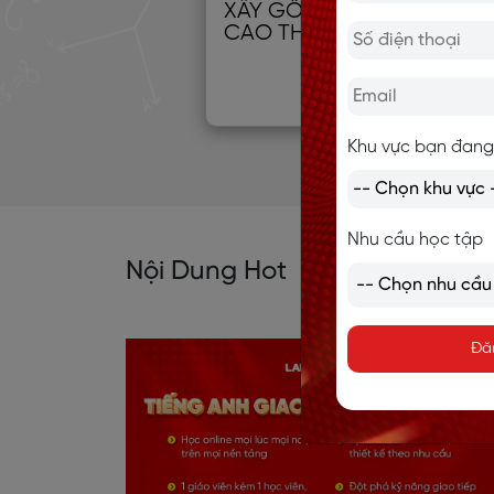
XÂY GỐC TIẾNG ANH TỪ 0
CAO THỦ
Khu vực bạn đang
Nhu cầu học tập
Nội Dung Hot
Đă