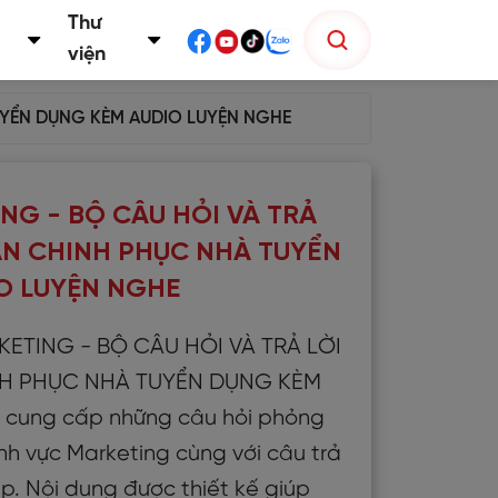
Thư
viện
UYỂN DỤNG KÈM AUDIO LUYỆN NGHE
G - BỘ CÂU HỎI VÀ TRẢ
ẠN CHINH PHỤC NHÀ TUYỂN
O LUYỆN NGHE
RKETING - BỘ CÂU HỎI VÀ TRẢ LỜI
NH PHỤC NHÀ TUYỂN DỤNG KÈM
cung cấp những câu hỏi phỏng
ĩnh vực Marketing cùng với câu trả
p. Nội dung được thiết kế giúp