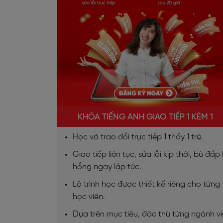
KHÓA TIẾNG ANH GIAO TIẾP 1 KÈM 1
Học và trao đổi trực tiếp 1 thầy 1 trò.
Giao tiếp liên tục, sửa lỗi kịp thời, bù đắp 
hổng ngay lập tức.
Lộ trình học được thiết kế riêng cho từng
học viên.
Dựa trên mục tiêu, đặc thù từng ngành v