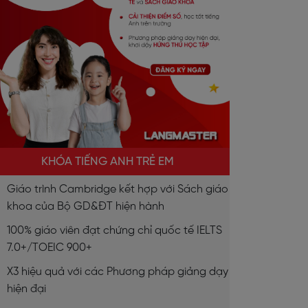
KHÓA TIẾNG ANH TRẺ EM
Giáo trình Cambridge kết hợp với Sách giáo
khoa của Bộ GD&ĐT hiện hành
100% giáo viên đạt chứng chỉ quốc tế IELTS
7.0+/TOEIC 900+
X3 hiệu quả với các Phương pháp giảng dạy
hiện đại