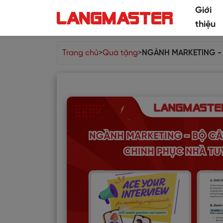
Giới
thiệu
Trang chủ
>
Quà tặng
>
NGÀNH MARKETING - 