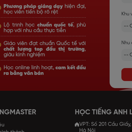
Phương pháp giảng dạy
hiện đại,
học viên tiến bộ rõ rệt
Khu 
Lộ trình học
chuẩn quốc tế
, phù
hợp với nhu cầu thực tiễn
Nhu 
Giáo viên đạt chuẩn Quốc tế với
chất lượng top đầu thị trường
,
giàu kinh nghiệm
Học online linh hoạt,
cam kết đầu
ra bằng văn bản
ANGMASTER
HỌC TIẾNG ANH
VPT: Số 201 Cầu Giấy
ệu
Hà Nội