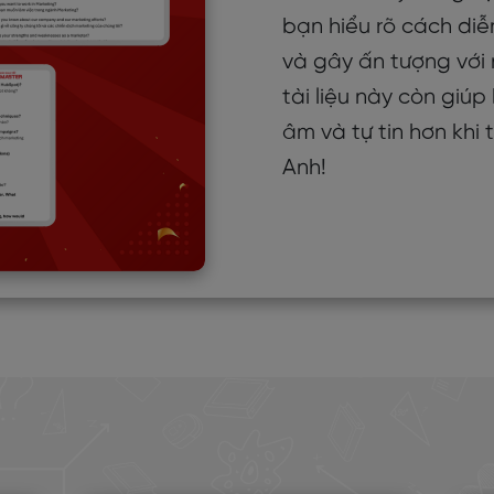
bạn hiểu rõ cách diễ
và gây ấn tượng với 
tài liệu này còn giú
âm và tự tin hơn khi
Anh!