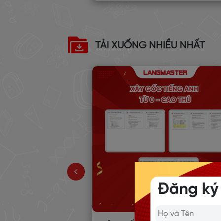
TẢI XUỐNG NHIỀU NHẤT
 TẬP TỪ
NH PHỔ BIẾN
TOPIC 1-15)
Đăng ký