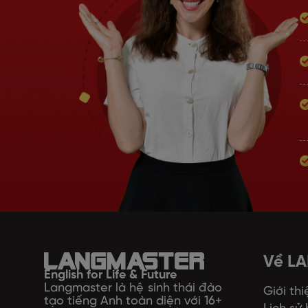
Về L
English for Life & Future
Langmaster là hệ sinh thái đào
Giới thi
tạo tiếng Anh toàn diện với 16+