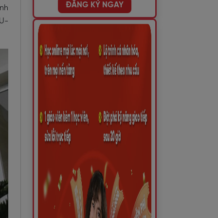
ĐĂNG KÝ NGAY
inh
NU-