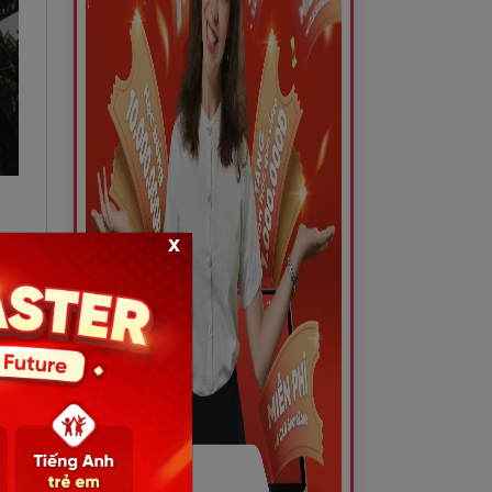
x
iêu
thị