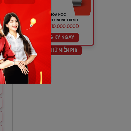
KHÓA HỌC
TIẾNG ANH ONLINE 1 KÈM 1
ƯU ĐÃI 10.000.000Đ
Đây
ĐĂNG KÝ NGAY
ông
HỌC THỬ MIỄN PHÍ