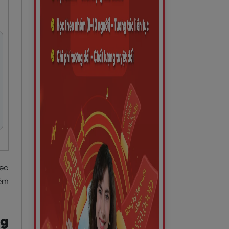
heo
êm
!
ng