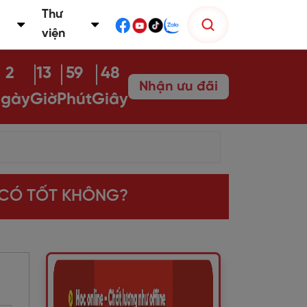
Thư
viện
2
13
59
46
Nhận ưu đãi
gày
Giờ
Phút
Giây
 CÓ TỐT KHÔNG?