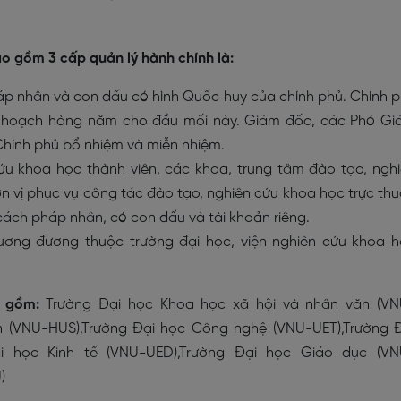
o gồm 3 cấp quản lý hành chính là:
p nhân và con dấu có hình Quốc huy của chính phủ. Chính 
kế hoạch hàng năm cho đầu mối này. Giám đốc, các Phó G
hính phủ bổ nhiệm và miễn nhiệm.
ứu khoa học thành viên, các khoa, trung tâm đào tạo, ngh
 vị phục vụ công tác đào tạo, nghiên cứu khoa học trực th
ách pháp nhân, có con dấu và tài khoản riêng.
ương đương thuộc trường đại học, viện nghiên cứu khoa 
.
N gồm:
Trường Đại học Khoa học xã hội và nhân văn (VN
n (VNU-HUS),Trường Đại học Công nghệ (VNU-UET),Trường 
ại học Kinh tế (VNU-UED),Trường Đại học Giáo dục (VN
)