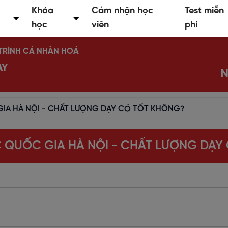
Khóa
Cảm nhận học
Test miễn
học
viên
phí
Ộ TRÌNH CÁ NHÂN HOÁ
AY
N
GIA HÀ NỘI - CHẤT LƯỢNG DẠY CÓ TỐT KHÔNG?
C QUỐC GIA HÀ NỘI - CHẤT LƯỢNG DẠY