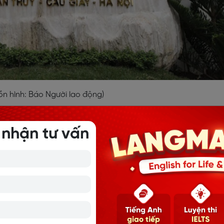
n hình: Báo Người lao động)
àng đầu tại Đại học Quốc gia Hà Nội
 nhận tư vấn
a Hà Nội, sinh viên sẽ được cam kết 100% đạt toàn bộ những t
 đức tốt.
năng lực và kỹ năng tốt, đáp ứng những yêu cầu cao của 