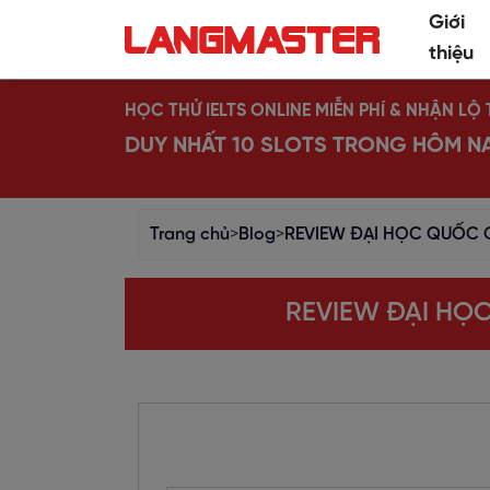
Giới
thiệu
HỌC THỬ IELTS ONLINE MIỄN PHÍ & NHẬN L
DUY NHẤT 10 SLOTS TRONG HÔM N
Trang chủ
>
Blog
>
REVIEW ĐẠI HỌC QUỐC 
REVIEW ĐẠI HỌ