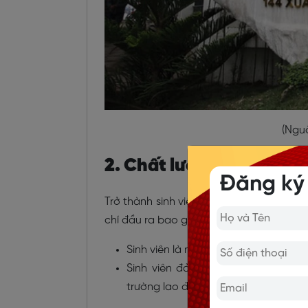
(Nguồ
2. Chất lượng đào tạo h
Đăng ký
Trở thành sinh viên tại Đại học Quốc gi
chí đầu ra bao gồm:
Sinh viên là người có phẩm chất đạo
Sinh viên đảm bảo có kiến thức, 
trường lao động.