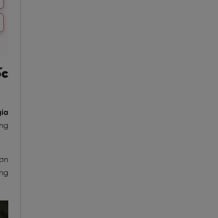
ốc
gia
ổng
đơn
ông