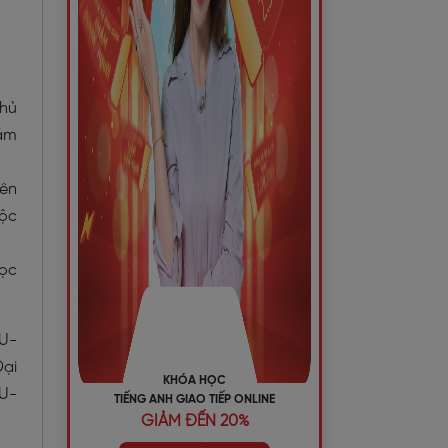
phủ
iám
iên
uộc
học
U-
Đại
KHÓA HỌC
U-
TIẾNG ANH GIAO TIẾP ONLINE
GIẢM ĐẾN 20%