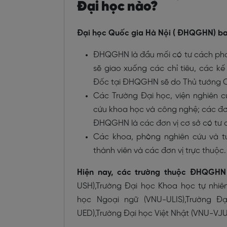
Đại học nào?
Đại học Quốc gia Hà Nội ( ĐHQGHN) ba
ĐHQGHN là đầu mối có tư cách phá
sẽ giao xuống các chỉ tiêu, các 
Đốc tại ĐHQGHN sẽ do Thủ tướng C
Các Trường Đại học, viện nghiên c
cứu khoa học và công nghệ; các đơn
ĐHQGHN là các đơn vị cơ sở có tư c
Các khoa, phòng nghiên cứu và t
thành viên và các đơn vị trực thuộc
Hiện nay, các trường thuộc ĐHQGH
USH),Trường Đại học Khoa học tự nhiê
học Ngoại ngữ (VNU-ULIS),Trường Đ
UED),Trường Đại học Việt Nhật (VNU-VJU