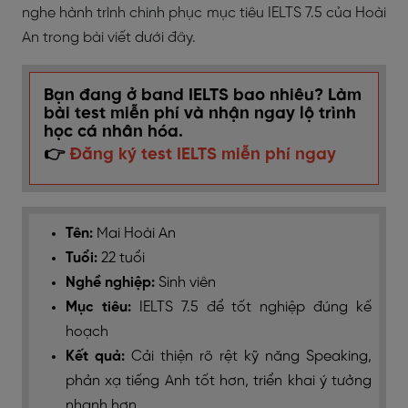
nghe hành trình chinh phục mục tiêu IELTS 7.5 của Hoài
An trong bài viết dưới đây.
Bạn đang ở band IELTS bao nhiêu? Làm
bài test miễn phí và nhận ngay lộ trình
học cá nhân hóa.
👉
Đăng ký test IELTS miễn phí ngay
Tên:
Mai Hoài An
Tuổi:
22 tuổi
Nghề nghiệp:
Sinh viên
Mục tiêu:
IELTS 7.5 để tốt nghiệp đúng kế
hoạch
Kết quả:
Cải thiện rõ rệt kỹ năng Speaking,
phản xạ tiếng Anh tốt hơn, triển khai ý tưởng
nhanh hơn