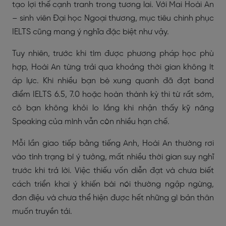
tạo lợi thế cạnh tranh trong tương lai. Với Mai Hoài An
– sinh viên Đại học Ngoại thương, mục tiêu chinh phục
IELTS cũng mang ý nghĩa đặc biệt như vậy.
Tuy nhiên, trước khi tìm được phương pháp học phù
hợp, Hoài An từng trải qua khoảng thời gian không ít
áp lực. Khi nhiều bạn bè xung quanh đã đạt band
điểm IELTS 6.5, 7.0 hoặc hoàn thành kỳ thi từ rất sớm,
cô bạn không khỏi lo lắng khi nhận thấy kỹ năng
Speaking của mình vẫn còn nhiều hạn chế.
Mỗi lần giao tiếp bằng tiếng Anh, Hoài An thường rơi
vào tình trạng bí ý tưởng, mất nhiều thời gian suy nghĩ
trước khi trả lời. Việc thiếu vốn diễn đạt và chưa biết
cách triển khai ý khiến bài nói thường ngập ngừng,
đơn điệu và chưa thể hiện được hết những gì bản thân
muốn truyền tải.