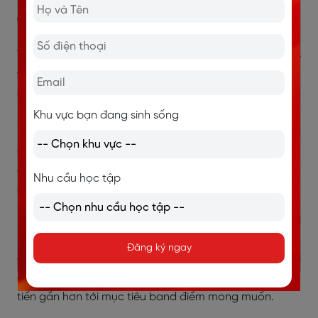
chinh phục IELTS
Từ những áp lực khi nhìn thấy bạn bè lần lượt đạt IELTS
và nỗi lo kỹ năng Speaking còn nhiều hạn chế, Hoài An
đã chứng minh rằng sự tiến bộ không đến từ việc học
nhiều hơn người khác, mà đến từ việc học đúng cách.
Khu vực bạn đang sinh sống
Nhờ một lộ trình rõ ràng, sự đồng hành sát sao của
giáo viên và phương pháp phát triển tư duy ngôn ngữ,
cô bạn đã cải thiện đáng kể khả năng phản xạ, diễn
Nhu cầu học tập
đạt ý tưởng và sự tự tin khi sử dụng tiếng Anh.
Nếu bạn cũng đang gặp tình trạng bí ý tưởng khi
Speaking, học IELTS nhưng chưa thấy tiến bộ hoặc
Đăng ký ngay
chưa biết bắt đầu từ đâu, Langmaster sẽ là người
đồng hành giúp bạn xây dựng nền tảng vững chắc và
tiến gần hơn tới mục tiêu band điểm mong muốn.