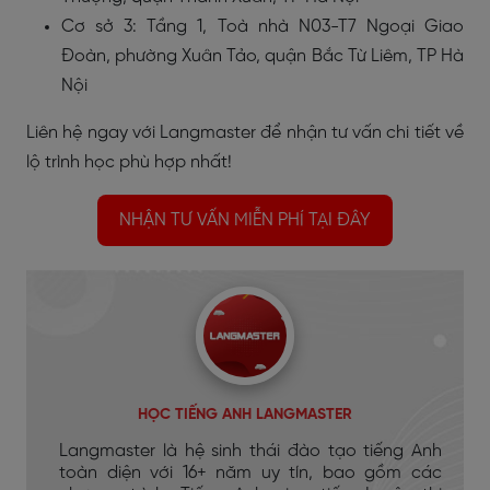
Cơ sở 3: Tầng 1, Toà nhà N03-T7 Ngoại Giao
Đoàn, phường Xuân Tảo, quận Bắc Từ Liêm, TP Hà
Nội
Liên hệ ngay với Langmaster để nhận tư vấn chi tiết về
lộ trình học phù hợp nhất!
NHẬN TƯ VẤN MIỄN PHÍ TẠI ĐÂY
HỌC TIẾNG ANH LANGMASTER
Langmaster là hệ sinh thái đào tạo tiếng Anh
toàn diện với 16+ năm uy tín, bao gồm các