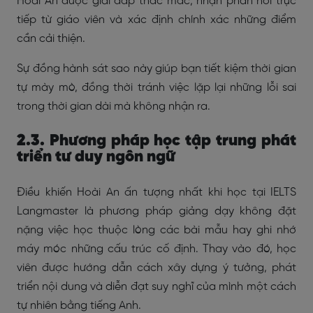
Hoài An được giải đáp thắc mắc, nhận phản hồi trực
tiếp từ giáo viên và xác định chính xác những điểm
cần cải thiện.
Sự đồng hành sát sao này giúp bạn tiết kiệm thời gian
tự mày mò, đồng thời tránh việc lặp lại những lỗi sai
trong thời gian dài mà không nhận ra.
2.3. Phương pháp học tập trung phát
triển tư duy ngôn ngữ
Điều khiến Hoài An ấn tượng nhất khi học tại IELTS
Langmaster là phương pháp giảng dạy không đặt
nặng việc học thuộc lòng các bài mẫu hay ghi nhớ
máy móc những cấu trúc cố định. Thay vào đó, học
viên được hướng dẫn cách xây dựng ý tưởng, phát
triển nội dung và diễn đạt suy nghĩ của mình một cách
tự nhiên bằng tiếng Anh.