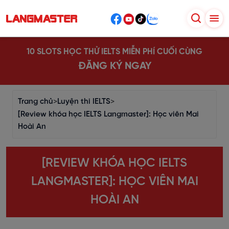
10 SLOTS HỌC THỬ IELTS MIỄN PHÍ CUỐI CÙNG
ĐĂNG KÝ NGAY
Trang chủ
>
Luyện thi IELTS
>
[Review khóa học IELTS Langmaster]: Học viên Mai
Hoài An
[REVIEW KHÓA HỌC IELTS
LANGMASTER]: HỌC VIÊN MAI
HOÀI AN