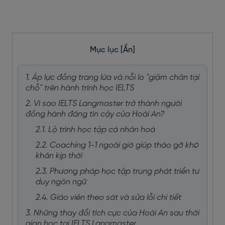
Mục lục
[Ẩn]
1. Áp lực đồng trang lứa và nỗi lo "giậm chân tại
chỗ" trên hành trình học IELTS
2. Vì sao IELTS Langmaster trở thành người
đồng hành đáng tin cậy của Hoài An?
2.1. Lộ trình học tập cá nhân hoá
2.2. Coaching 1-1 ngoài giờ giúp tháo gỡ khó
khăn kịp thời
2.3. Phương pháp học tập trung phát triển tư
duy ngôn ngữ
2.4. Giáo viên theo sát và sửa lỗi chi tiết
3. Những thay đổi tích cực của Hoài An sau thời
gian học tại IELTS Langmaster