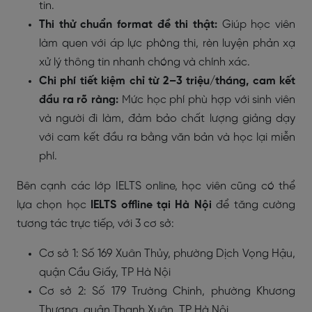
tin.
Thi thử chuẩn format đề thi thật:
Giúp học viên
làm quen với áp lực phòng thi, rèn luyện phản xạ
xử lý thông tin nhanh chóng và chính xác.
Chi phí tiết kiệm chỉ từ 2–3 triệu/tháng, cam kết
đầu ra rõ ràng:
Mức học phí phù hợp với sinh viên
và người đi làm, đảm bảo chất lượng giảng dạy
với cam kết đầu ra bằng văn bản và học lại miễn
phí.
Bên cạnh các lớp IELTS online, học viên cũng có thể
lựa chọn học
IELTS
offline tại Hà Nội
để tăng cường
tương tác trực tiếp, với 3 cơ sở:
Cơ sở 1: Số 169 Xuân Thủy, phường Dịch Vọng Hậu,
quận Cầu Giấy, TP Hà Nội
Cơ sở 2: Số 179 Trường Chinh, phường Khương
Thượng, quận Thanh Xuân, TP Hà Nội