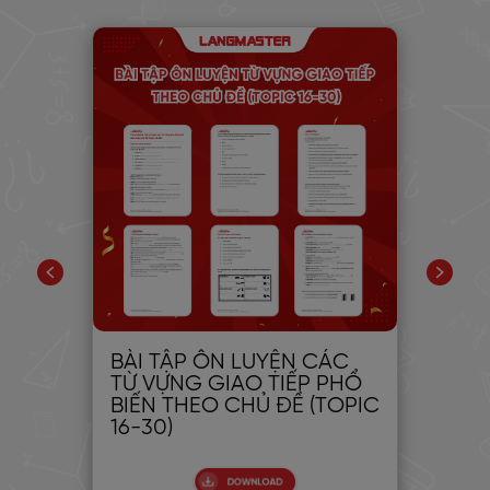
ỆU
BÀI TẬP ÔN LUYỆN CÁC
7 
TỪ VỰNG GIAO TIẾP PHỔ
KÉ
BIẾN THEO CHỦ ĐỀ (TOPIC
CH
16-30)