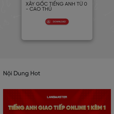
XÂY GỐC TIẾNG ANH TỪ 0
30
- CAO THỦ
CH
PIC
Nội Dung Hot