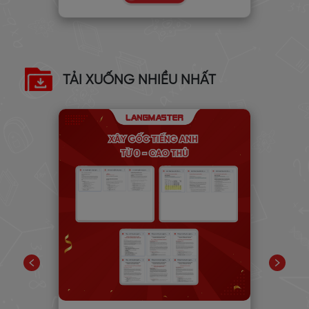
TẢI XUỐNG NHIỀU NHẤT