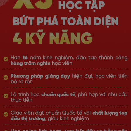
Hơn
16
năm kinh nghiệm, đào tạo thành công
hàng trăm nghìn
học viên
Phương pháp giảng dạy
hiện đại, học viên tiến
bộ rõ rệt
Lộ trình học
chuẩn quốc tế
, phù hợp với nhu cầu
thực tiễn
Giáo viên đạt chuẩn Quốc tế với
chất lượng top
đầu thị trường
, giàu kinh nghiệm