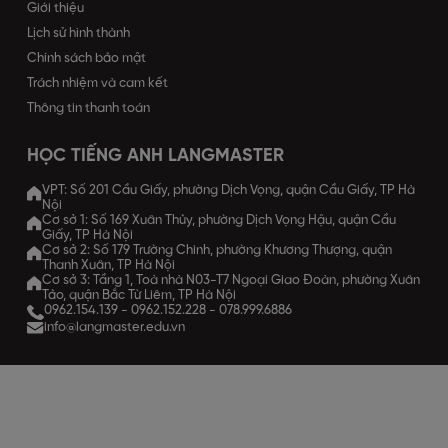
Giới thiệu
Lịch sử hình thành
Chính sách bảo mật
Trách nhiệm và cam kết
Thông tin thanh toán
HỌC TIẾNG ANH LANGMASTER
VPT: Số 201 Cầu Giấy, phường Dịch Vọng, quận Cầu Giấy, TP Hà
Nội
Cơ sở 1: Số 169 Xuân Thủy, phường Dịch Vọng Hậu, quận Cầu
Giấy, TP Hà Nội
Cơ sở 2: Số 179 Trường Chinh, phường Khương Thượng, quận
Thanh Xuân, TP Hà Nội
Cơ sở 3: Tầng 1, Toà nhà N03-T7 Ngoại Giao Đoàn, phường Xuân
Tảo, quận Bắc Từ Liêm, TP Hà Nội
0962.154.139
-
0962.152.228
-
078.999.6886
info@langmaster.edu.vn