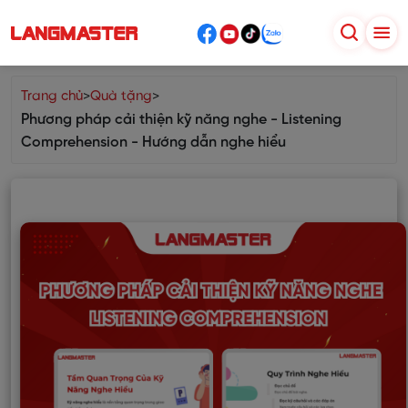
Trang chủ
>
Quà tặng
>
Phương pháp cải thiện kỹ năng nghe - Listening
Comprehension - Hướng dẫn nghe hiểu