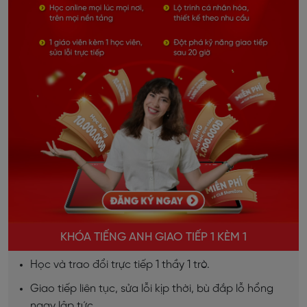
KHÓA TIẾNG ANH GIAO TIẾP 1 KÈM 1
Học và trao đổi trực tiếp 1 thầy 1 trò.
Giao tiếp liên tục, sửa lỗi kịp thời, bù đắp lỗ hổng
ngay lập tức.