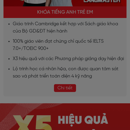
KHÓA TIẾNG ANH TRẺ EM
Giáo trình Cambridge kết hợp với Sách giáo khoa
của Bộ GD&ĐT hiện hành
100% giáo viên đạt chứng chỉ quốc tế IELTS
7.0+/TOEIC 900+
X3 hiệu quả với các Phương pháp giảng dạy hiện đại
Lộ trình học cá nhân hóa, con được quan tâm sát
sao và phát triển toàn diện 4 kỹ năng
Chi tiết