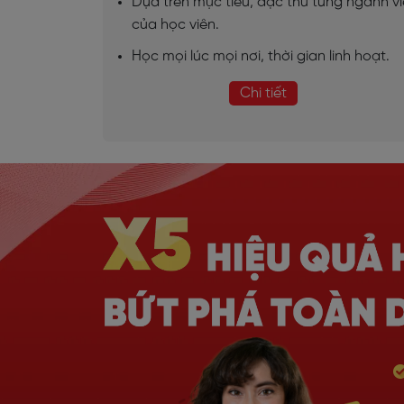
Dựa trên mục tiêu, đặc thù từng ngành v
của học viên.
Học mọi lúc mọi nơi, thời gian linh hoạt.
Chi tiết