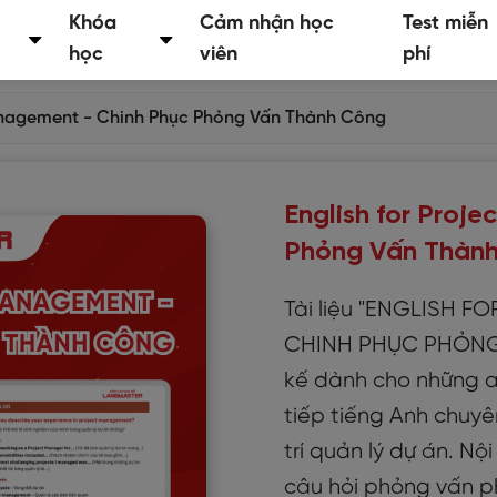
Khóa
Cảm nhận học
Test miễn
học
viên
phí
Management - Chinh Phục Phỏng Vấn Thành Công
English for Proj
Phỏng Vấn Thàn
Tài liệu "ENGLISH 
CHINH PHỤC PHỎNG 
kế dành cho những a
tiếp tiếng Anh chuyê
trí quản lý dự án. N
câu hỏi phỏng vấn ph