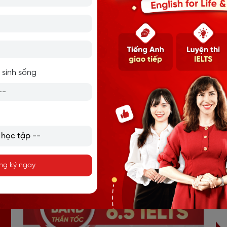
 -
30 NGÀY HỌC TIẾNG ANH
Tà
CHO NGƯỜI MỚI BẮT ĐẦU
t
 sinh sống
ng ký ngay