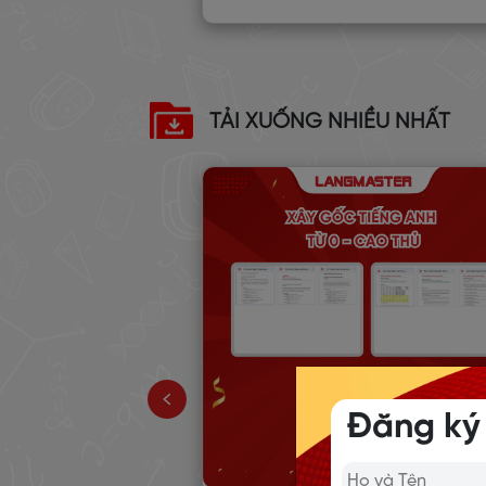
TẢI XUỐNG NHIỀU NHẤT
 TẬP TỪ
NH PHỔ BIẾN
TOPIC 1-15)
Đăng ký