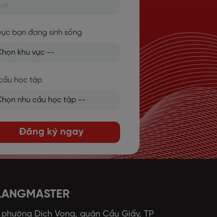
vực bạn đang sinh sống
cầu học tập
Đăng ký ngay
 LANGMASTER
, phường Dịch Vọng, quận Cầu Giấy, TP