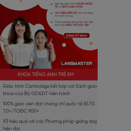
KHÓA TIẾNG ANH TRẺ EM
Giáo trình Cambridge kết hợp với Sách giáo
khoa của Bộ GD&ĐT hiện hành
100% giáo viên đạt chứng chỉ quốc tế IELTS
7.0+/TOEIC 900+
X3 hiệu quả với các Phương pháp giảng dạy
hiện đại