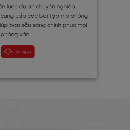
iến lược dự án chuyên nghiệp.
òn cung cấp các bài tập mô phỏng
giúp bạn sẵn sàng chinh phục mọi
i phỏng vấn.
Tải ngay