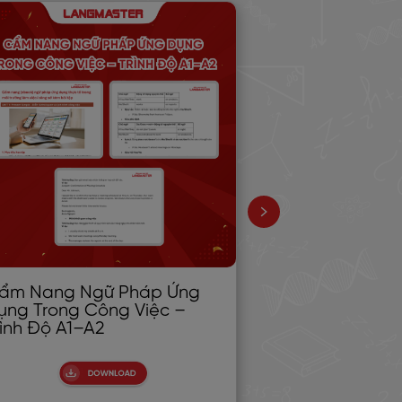
ẩm Nang Ngữ Pháp Ứng
20 bài mẫu I
ụng Trong Công Việc –
Part 2 đạt ban
rình Độ A1–A2