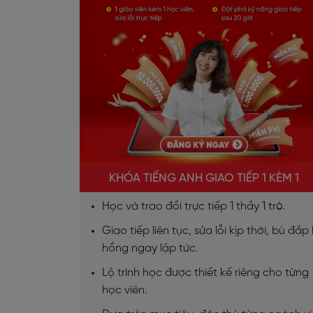
KHÓA TIẾNG ANH GIAO TIẾP 1 KÈM 1
Học và trao đổi trực tiếp 1 thầy 1 trò.
Giao tiếp liên tục, sửa lỗi kịp thời, bù đắp 
hổng ngay lập tức.
Lộ trình học được thiết kế riêng cho từng
học viên.