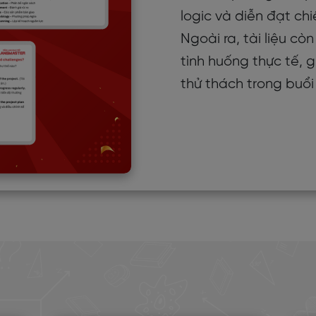
logic và diễn đạt ch
Ngoài ra, tài liệu c
tình huống thực tế, 
thử thách trong buổ