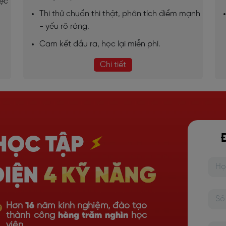
iệc
Thi thử chuẩn thi thật, phân tích điểm mạnh
- yếu rõ ràng.
Cam kết đầu ra, học lại miễn phí.
Chi tiết
Hơn
16
năm kinh nghiệm, đào tạo
thành công
hàng trăm nghìn
học
viên