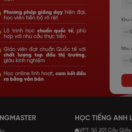
Phương pháp giảng dạy
hiện đại,
học viên tiến bộ rõ rệt
Khu 
Lộ trình học
chuẩn quốc tế
, phù
hợp với nhu cầu thực tiễn
Nhu 
Giáo viên đạt chuẩn Quốc tế với
chất lượng top đầu thị trường
,
giàu kinh nghiệm
Học online linh hoạt,
cam kết đầu
ra bằng văn bản
ANGMASTER
HỌC TIẾNG ANH
VPT: Số 201 Cầu Giấy
ệu