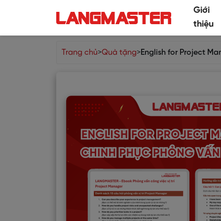
Giới
thiệu
Trang chủ
>
Quà tặng
>
English for Project 