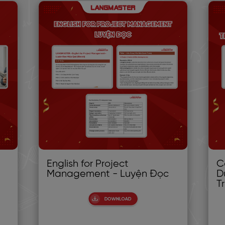
English for Project
C
Management - Luyện Đọc
D
T