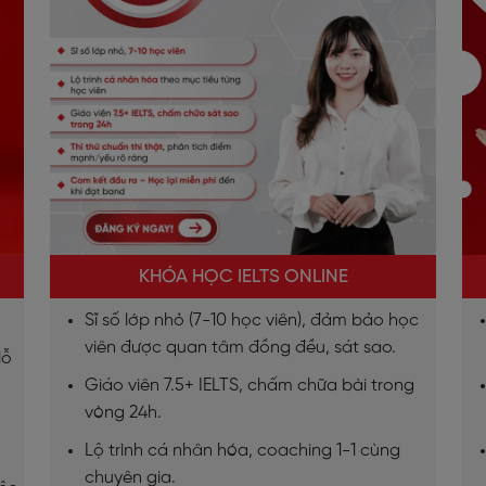
KHÓA HỌC IELTS ONLINE
Sĩ số lớp nhỏ (7-10 học viên), đảm bảo học
viên được quan tâm đồng đều, sát sao.
lỗ
Giáo viên 7.5+ IELTS, chấm chữa bài trong
vòng 24h.
Lộ trình cá nhân hóa, coaching 1-1 cùng
chuyên gia.