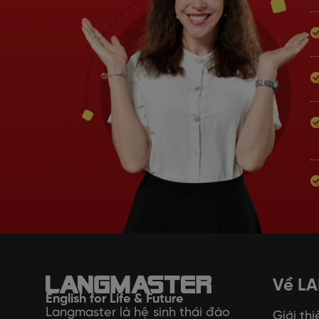
Về L
English for Life & Future
Langmaster là hệ sinh thái đào
Giới thi