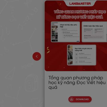
ẾNG ANH
Tổng quan phương pháp
I NƠI LÀM
học kỹ năng Đọc Viết hiệu
quả