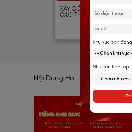
XÂY GỐC TIẾNG ANH TỪ 0
CAO THỦ
Khu vực bạn đang
Nhu cầu học tập
Nội Dung Hot
Đă