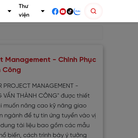
Thư
viện
ect Management - Chinh Phục
h Công
FOR PROJECT MANAGEMENT -
VẤN THÀNH CÔNG" được thiết
i muốn nâng cao kỹ năng giao
n ngành để tự tin ứng tuyển vào vị
ội dung tài liệu bao gồm các mẫu
ổ biến, cách trình bày ý tưởng