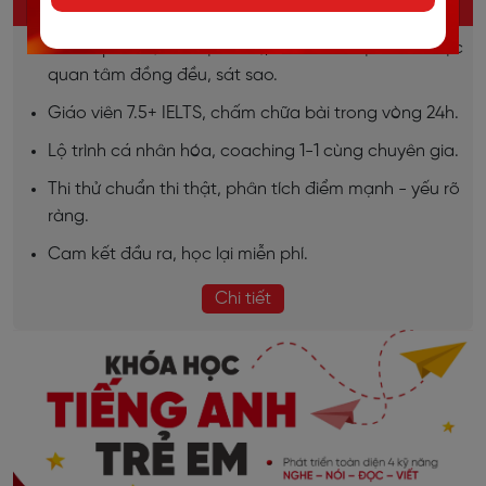
KHÓA HỌC IELTS ONLINE
Sĩ số lớp nhỏ (7-10 học viên), đảm bảo học viên được
quan tâm đồng đều, sát sao.
Giáo viên 7.5+ IELTS, chấm chữa bài trong vòng 24h.
Lộ trình cá nhân hóa, coaching 1-1 cùng chuyên gia.
Thi thử chuẩn thi thật, phân tích điểm mạnh - yếu rõ
ràng.
Cam kết đầu ra, học lại miễn phí.
Chi tiết