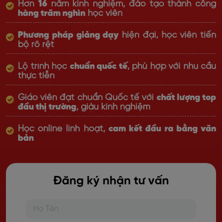
Hơn
16
năm kinh nghiệm, đào tạo thành công
hàng trăm nghìn
học viên
Phương pháp giảng dạy
hiện đại, học viên tiến
bộ rõ rệt
Lộ trình học
chuẩn quốc tế
, phù hợp với nhu cầu
thực tiễn
Giáo viên đạt chuẩn Quốc tế với
chất lượng top
đầu thị trường
, giàu kinh nghiệm
Học online linh hoạt,
cam kết đầu ra bằng văn
bản
Đăng ký nhận tư vấn