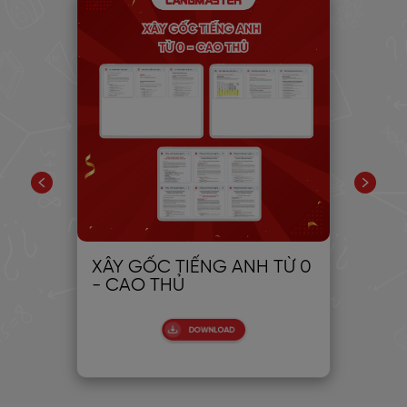
PIC
XÂY GỐC TIẾNG ANH TỪ 0
30
- CAO THỦ
CH