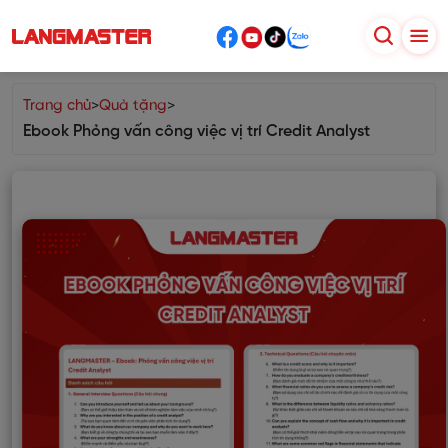
Trang chủ
>
Quà tặng
>
Ebook Phỏng vấn công việc vị trí Credit Analyst