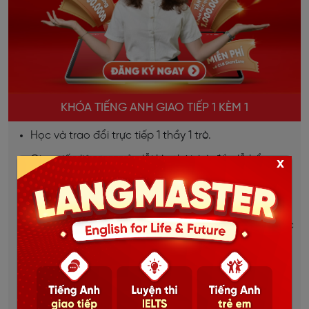
KHÓA TIẾNG ANH GIAO TIẾP 1 KÈM 1
Học và trao đổi trực tiếp 1 thầy 1 trò.
Giao tiếp liên tục, sửa lỗi kịp thời, bù đắp lỗ hổng
x
ngay lập tức.
Lộ trình học được thiết kế riêng cho từng học viên.
Dựa trên mục tiêu, đặc thù từng ngành việc của học
viên.
Học mọi lúc mọi nơi, thời gian linh hoạt.
Chi tiết