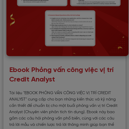
Ebook Phỏng vấn công việc vị trí
Credit Analyst
Tài liệu "EBOOK PHỎNG VẤN CÔNG VIỆC VỊ TRÍ CREDIT
ANALYST" cung cấp cho bạn những kiến thức và kỹ năng
cần thiết để chuẩn bị cho một buổi phỏng vấn vị trí Credit
Analyst (Chuyên viên phân tích tín dụng). Ebook này bao
gồm các câu hỏi phỏng vấn phổ biến, cùng với các câu
trả lời mẫu và chiến lược trả lời thông minh giúp bạn thể