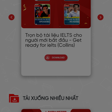
 ĐỂ
Trọn bộ tài liệu IELTS cho
10
người mới bắt đầu - Get
AN
ready for ielts (Collins)
PH
TẢI XUỐNG NHIỀU NHẤT