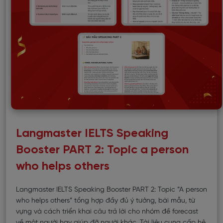
Langmaster IELTS Speaking
Booster PART 2: Topic a person
who helps others
Langmaster IELTS Speaking Booster PART 2: Topic “A person
who helps others” tổng hợp đầy đủ ý tưởng, bài mẫu, từ
vựng và cách triển khai câu trả lời cho nhóm đề forecast
về một người hay giúp đỡ người khác. Tài liệu cung cấp hệ