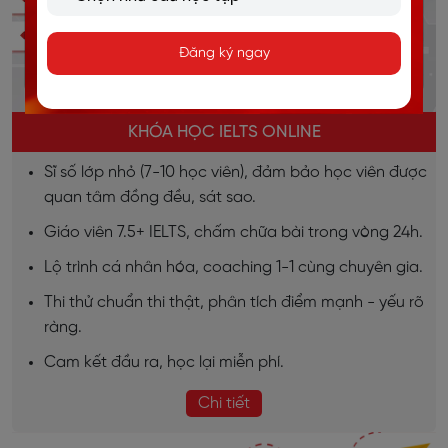
Đăng ký ngay
KHÓA HỌC IELTS ONLINE
Sĩ số lớp nhỏ (7-10 học viên), đảm bảo học viên được
quan tâm đồng đều, sát sao.
Giáo viên 7.5+ IELTS, chấm chữa bài trong vòng 24h.
Lộ trình cá nhân hóa, coaching 1-1 cùng chuyên gia.
Thi thử chuẩn thi thật, phân tích điểm mạnh - yếu rõ
ràng.
Cam kết đầu ra, học lại miễn phí.
Chi tiết