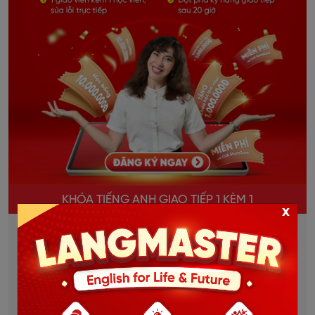
KHÓA TIẾNG ANH GIAO TIẾP 1 KÈM 1
x
Học và trao đổi trực tiếp 1 thầy 1 trò.
Giao tiếp liên tục, sửa lỗi kịp thời, bù đắp lỗ hổng
ngay lập tức.
Lộ trình học được thiết kế riêng cho từng học viên.