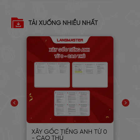
TẢI XUỐNG NHIỀU NHẤT
PIC
XÂY GỐC TIẾNG ANH TỪ 0
30
- CAO THỦ
CH