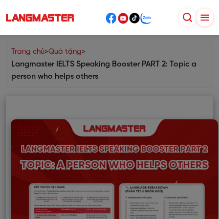
Trang chủ
>
Quà tặng
>
Langmaster IELTS Speaking Booster PART 2: Topic a
person who helps others