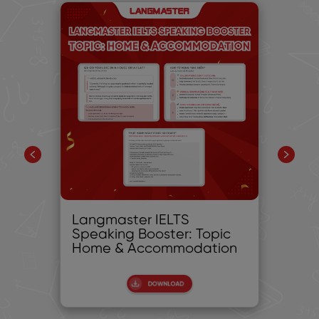
ình
Langmaster IELTS
Sh
Speaking Booster: Topic
ph
Home & Accommodation
nó