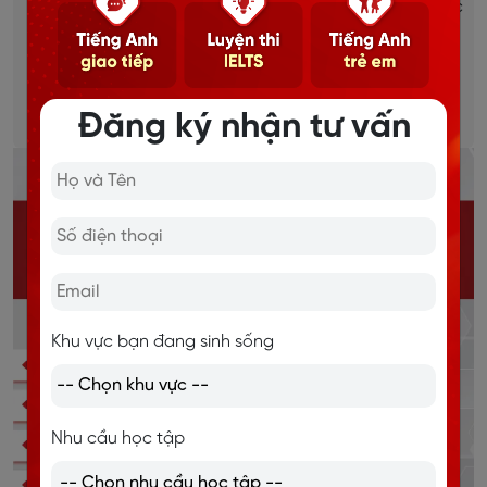
Dựa trên mục tiêu, đặc thù từng ngành việc của học
viên.
Học mọi lúc mọi nơi, thời gian linh hoạt.
Chi tiết
Đăng ký nhận tư vấn
Khu vực bạn đang sinh sống
Nhu cầu học tập