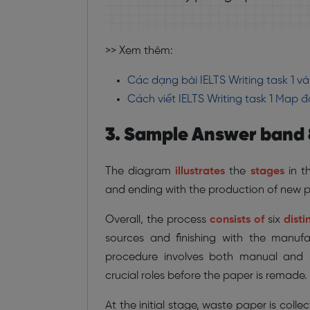
>> Xem thêm:
Các dạng bài IELTS Writing task 1 và
Cách viết IELTS Writing task 1 Map 
3. Sample Answer band 
The diagram
illustrates
the
stages
in t
and ending with the production of new 
Overall, the process
consists of
six
disti
sources and finishing with the manufa
procedure involves both manual and
crucial roles before the paper is remade.
At the initial stage, waste paper is coll