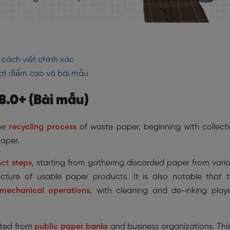
 cách viết chính xác
đạt điểm cao và bài mẫu
8.0+ (Bài mẫu)
he
recycling process
of waste paper, beginning with collect
paper.
nct steps
, starting from gathering discarded paper from vari
cture of usable paper products. It is also notable that 
mechanical operations
, with cleaning and de-inking play
ected from
public paper banks
and business organizations. This