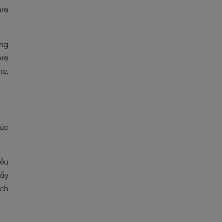
re
ing
ere
ne,
húc
iều
hấy
ạch