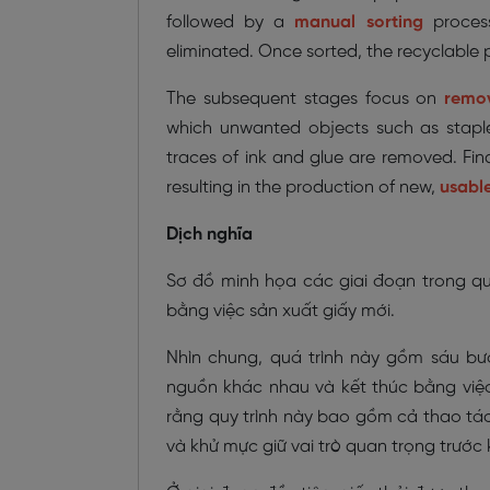
followed by a
manual sorting
process
eliminated. Once sorted, the recyclable p
The subsequent stages focus on
remov
which unwanted objects such as stapl
traces of ink and glue are removed. Fin
resulting in the production of new,
usable
Dịch nghĩa
Sơ đồ minh họa các giai đoạn trong quy
bằng việc sản xuất giấy mới.
Nhìn chung, quá trình này gồm sáu bướ
nguồn khác nhau và kết thúc bằng việ
rằng quy trình này bao gồm cả thao tá
và khử mực giữ vai trò quan trọng trước 