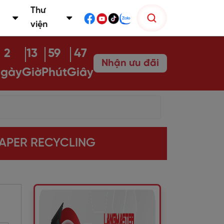
Thư
viện
2
13
59
46
Nhận ưu đãi
gày
Giờ
Phút
Giây
PAPER RECYCLING