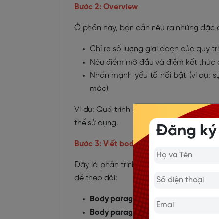
Bước 2: Overview
Ở phần này, bạn cần nêu ra những đặc đ
Chỉ ra số lượng giai đoạn của quy trì
Nêu điểm mở đầu và điểm kết thúc c
Nhấn mạnh yếu tố nổi bật (ví dụ: s
móc).
Ví dụ: Quá trình gồm 6 bước, khởi đầu t
thể sử dụng.
Đăng ký
Bước 3: Viết body
Đây là phần trình bày chi tiết các bước
dễ theo dõi:
Body paragraph 1
: Trình bày các gi
Body paragraph 2
: Miêu tả những b