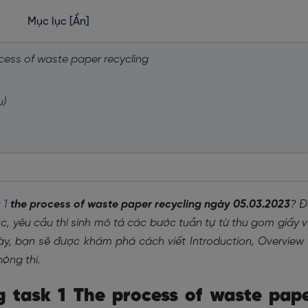
Mục lục
[Ẩn]
ocess of waste paper recycling
u)
 1
the process of waste paper recycling ngày 05.03.2023
? Đ
ộc, yêu cầu thí sinh mô tả các bước tuần tự từ thu gom giấy 
này, bạn sẽ được khám phá cách viết Introduction, Overview
òng thi.
g task 1 The process of waste pap