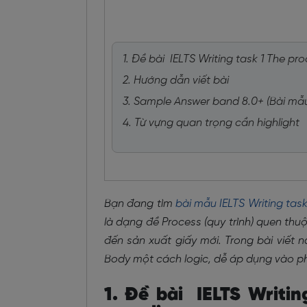
1. Đề bài IELTS Writing task 1 The pr
2. Hướng dẫn viết bài
3. Sample Answer band 8.0+ (Bài mẫ
4. Từ vựng quan trọng cần highlight
Bạn đang tìm
bài mẫu IELTS Writing task
là dạng đề Process (quy trình) quen thu
đến sản xuất giấy mới. Trong bài viết 
Body một cách logic, dễ áp dụng vào ph
1. Đề bài IELTS Writin