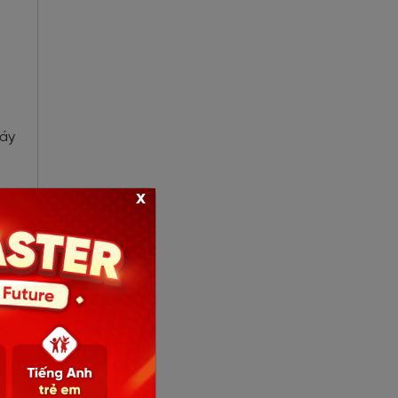
máy
x
 có
 và
.