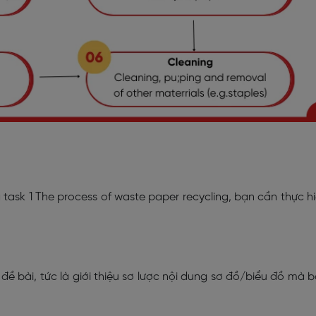
g task 1 The process of waste paper recycling, bạn cần thực h
ề bài, tức là giới thiệu sơ lược nội dung sơ đồ/biểu đồ mà 