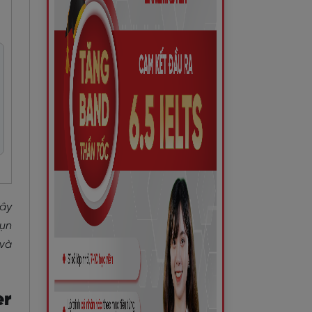
ây
vụn
 và
er