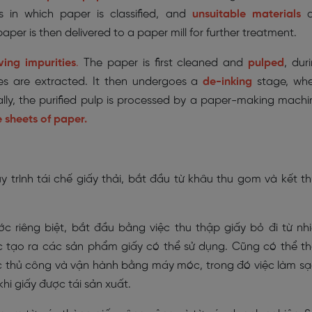
 in which paper is classified, and
unsuitable materials
a
aper is then delivered to a paper mill for further treatment.
ing impurities
.
The paper is first cleaned and
pulped
, dur
es are extracted. It then undergoes a
de-inking
stage, wh
ally, the purified pulp is processed by a paper-making machi
 sheets of paper.
 trình tái chế giấy thải, bắt đầu từ khâu thu gom và kết t
c riêng biệt, bắt đầu bằng việc thu thập giấy bỏ đi từ nh
c tạo ra các sản phẩm giấy có thể sử dụng. Cũng có thể t
c thủ công và vận hành bằng máy móc, trong đó việc làm s
khi giấy được tái sản xuất.