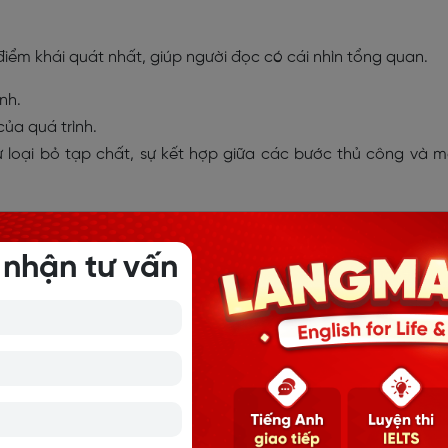
iểm khái quát nhất, giúp người đọc có cái nhìn tổng quan.
nh.
ủa quá trình.
ự loại bỏ tạp chất, sự kết hợp giữa các bước thủ công và 
ừ việc thu gom giấy thải và kết thúc bằng sản xuất giấy mới
 nhận tư vấn
 trong quy trình. Nên chia thành hai đoạn để bài văn rõ ràng
ai đoạn đầu (từ khâu thu thập giấy vụn đến khi phân loại xong)
ước tiếp theo cho đến khi tạo ra giấy thành phẩm.