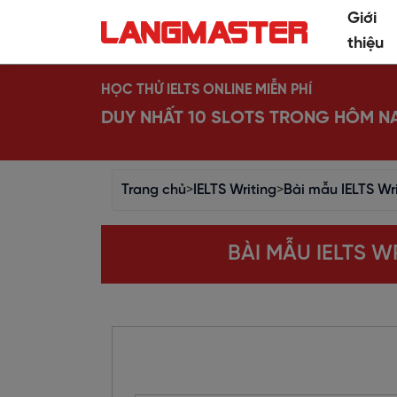
Giới
thiệu
HỌC THỬ IELTS ONLINE MIỄN PHÍ
DUY NHẤT 10 SLOTS TRONG HÔM N
Trang chủ
>
IELTS Writing
>
Bài mẫu IELTS Wri
BÀI MẪU IELTS 