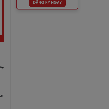
ĐĂNG KÝ NGAY
iện
bạn