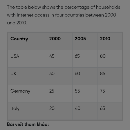
The table below shows the percentage of households
with Internet access in four countries between 2000
and 2010.
Country
2000
2005
2010
USA
45
65
80
UK
30
60
85
Germany
25
55
75
Italy
20
40
65
Bài viết tham khảo: