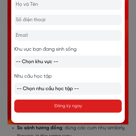
Phần Body là nơi bạn triển khai chi tiết những số liệu
đã được phân loại ở bước phân tích. Để viết hiệu quả,
thí sinh nên áp dụng nguyên tắc “4Đ” (Đầu – Đỉnh –
Đáy – Đuôi): nêu số liệu tại thời điểm bắt đầu (Đầu),
điểm cao nhất (Đỉnh), điểm thấp nhất (Đáy) và số liệu
cuối cùng (Đuôi).
Khu vực bạn đang sinh sống
So sánh số liệu là yếu tố then chốt để nâng band điểm
Writing Task 1. Thay vì viết theo dạng liệt kê, bạn cần
chỉ ra sự khác biệt hoặc tương đồng giữa các đối
Nhu cầu học tập
tượng.
So sánh trực tiếp
: A cao/thấp hơn B bao nhiêu, A
gấp đôi hoặc bằng một nửa B.
Đăng ký ngay
So sánh đối lập:
sử dụng các liên từ như whereas,
in contrast, on the other hand.
So sánh tương đồng
: dùng các cụm như similarly,