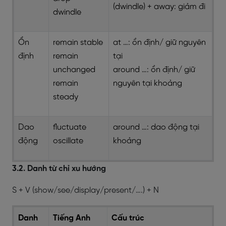
(dwindle) + away: giảm đi
dwindle
Ổn
remain stable
at …: ổn định/ giữ nguyên
định
remain
tại
unchanged
around …: ổn định/ giữ
remain
nguyên tại khoảng
steady
Dao
fluctuate
around …: dao động tại
động
oscillate
khoảng
3.2. Danh từ chỉ xu hướng
S + V (show/see/display/present/….) + N
Danh
Tiếng Anh
Cấu trúc