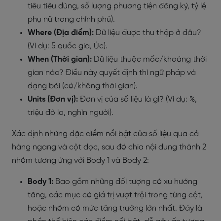
tiêu tiêu dùng, số lượng phương tiện đăng ký, tỷ lệ
phụ nữ trong chính phủ).
Where (Địa điểm):
Dữ liệu được thu thập ở đâu?
(Ví dụ: 5 quốc gia, Úc).
When (Thời gian):
Dữ liệu thuộc mốc/khoảng thời
gian nào? Điều này quyết định thì ngữ pháp và
dạng bài (có/không thời gian).
Units (Đơn vị):
Đơn vị của số liệu là gì? (Ví dụ: %,
triệu đô la, nghìn người).
Xác định những đặc điểm nổi bật của số liệu qua cả
hàng ngang và cột dọc, sau đó chia nội dung thành 2
nhóm tương ứng với Body 1 và Body 2:
Body 1:
Bao gồm những đối tượng có xu hướng
tăng, các mục có giá trị vượt trội trong từng cột,
hoặc nhóm có mức tăng trưởng lớn nhất. Đây là