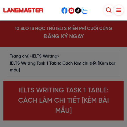
10 SLOTS HỌC THỬ IELTS MIỄN PHÍ CUỐI CÙNG
ĐĂNG KÝ NGAY
Trang chủ
>
IELTS Writing
>
IELTS Writing Task 1 Table: Cách làm chi tiết [Kèm bài
mẫu]
IELTS WRITING TASK 1 TABLE:
CÁCH LÀM CHI TIẾT [KÈM BÀI
MẪU]