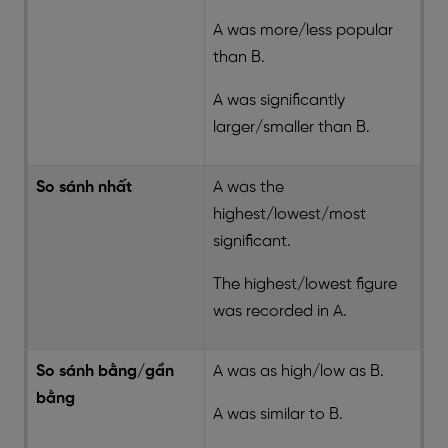
A was more/less popular
than B.
A was significantly
larger/smaller than B.
So sánh nhất
A was the
highest/lowest/most
significant.
The highest/lowest figure
was recorded in A.
So sánh bằng/gần
A was as high/low as B.
bằng
A was similar to B.