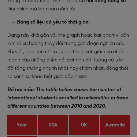
Trong IELTS Writing Task 1 Table, có
hai dạng bảng số
liệu
chính mà bạn cần nắm rõ:
Bảng số liệu có yếu tố thời gian:
Dạng này khá gần với line graph hoặc bar chart vì cần
làm rõ xu hướng thay đổi trong giai đoạn nghiên cứu.
Khi viết, bạn nên chỉ ra sự gia tăng, sụt giảm và nhấn
mạnh vào những điểm nổi bật như đối tượng có tốc
độ tăng trưởng nhanh nhất hay chậm nhất, đồng thời
so sánh sự khác biệt giữa các nhóm.
Đề bài mẫu: The table below shows the number of
international students enrolled in universities in three
different countries between 2010 and 2020.