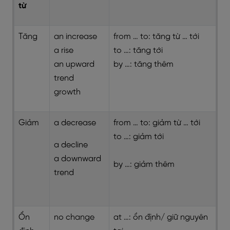
từ
Tăng
an increase
from … to: tăng từ … tới
a rise
to …: tăng tới
an upward
by …: tăng thêm
trend
growth
Giảm
a decrease
from … to: giảm từ … tới
to …: giảm tới
a decline
a downward
by …: giảm thêm
trend
Ổn
no change
at …: ổn định/ giữ nguyên