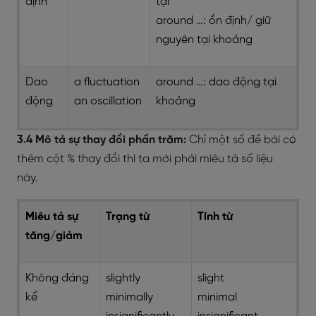
định
tại
around …: ổn định/ giữ
nguyên tại khoảng
Dao
a fluctuation
around …: dao động tại
động
an oscillation
khoảng
3.4 Mô tả sự thay đổi phần trăm:
Chỉ một số đề bài có
thêm cột % thay đổi thì ta mới phải miêu tả số liệu
này.
Miêu tả sự
Trạng từ
Tính từ
tăng/giảm
Không đáng
slightly
slight
kể
minimally
minimal