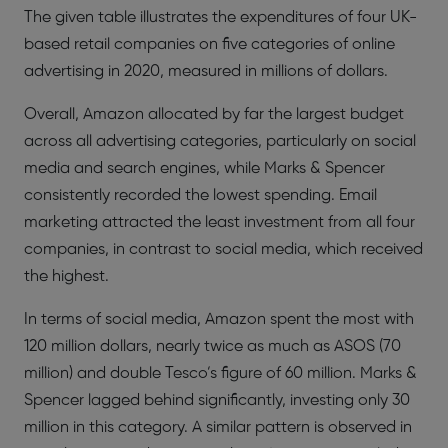
The given table illustrates the expenditures of four UK-
based retail companies on five categories of online
advertising in 2020, measured in millions of dollars.
Overall, Amazon allocated by far the largest budget
across all advertising categories, particularly on social
media and search engines, while Marks & Spencer
consistently recorded the lowest spending. Email
marketing attracted the least investment from all four
companies, in contrast to social media, which received
the highest.
In terms of social media, Amazon spent the most with
120 million dollars, nearly twice as much as ASOS (70
million) and double Tesco’s figure of 60 million. Marks &
Spencer lagged behind significantly, investing only 30
million in this category. A similar pattern is observed in