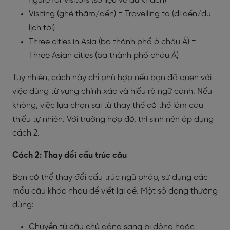
figure for visitors (số liệu về du khách)
Visiting (ghé thăm/đến) = Travelling to (đi đến/du
lịch tới)
Three cities in Asia (ba thành phố ở châu Á) =
Three Asian cities (ba thành phố châu Á)
Tuy nhiên, cách này chỉ phù hợp nếu bạn đã quen với
việc dùng từ vựng chính xác và hiểu rõ ngữ cảnh. Nếu
không, việc lựa chọn sai từ thay thế có thể làm câu
thiếu tự nhiên. Với trường hợp đó, thí sinh nên áp dụng
cách 2.
Cách 2: Thay đổi cấu trúc câu
Bạn có thể thay đổi cấu trúc ngữ pháp, sử dụng các
mẫu câu khác nhau để viết lại đề. Một số dạng thường
dùng:
Chuyển từ câu chủ động sang bị động hoặc