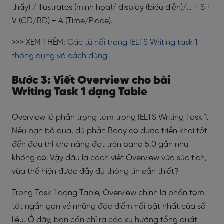
thấy) / illustrates (minh họa)/ display (biểu diễn)/… + S +
V (CĐ/BĐ) + A (Time/Place).
>>> XEM THÊM:
Các từ nối trong IELTS Writing task 1
thông dụng và cách dùng
Bước 3: Viết Overview cho bài
Writing Task 1 dạng Table
Overview là phần trọng tâm trong IELTS Writing Task 1.
Nếu bạn bỏ qua, dù phần Body có được triển khai tốt
đến đâu thì khả năng đạt trên band 5.0 gần như
không có. Vậy đâu là cách viết Overview vừa súc tích,
vừa thể hiện được đầy đủ thông tin cần thiết?
Trong Task 1 dạng Table, Overview chính là phần tóm
tắt ngắn gọn về những đặc điểm nổi bật nhất của số
liệu. Ở đây, bạn cần chỉ ra các xu hướng tổng quát