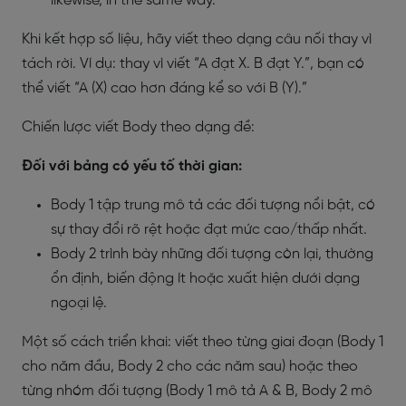
likewise, in the same way.
Khi kết hợp số liệu, hãy viết theo dạng câu nối thay vì
tách rời. Ví dụ: thay vì viết “A đạt X. B đạt Y.”, bạn có
thể viết “A (X) cao hơn đáng kể so với B (Y).”
Chiến lược viết Body theo dạng đề:
Đối với bảng có yếu tố thời gian:
Body 1 tập trung mô tả các đối tượng nổi bật, có
sự thay đổi rõ rệt hoặc đạt mức cao/thấp nhất.
Body 2 trình bày những đối tượng còn lại, thường
ổn định, biến động ít hoặc xuất hiện dưới dạng
ngoại lệ.
Một số cách triển khai: viết theo từng giai đoạn (Body 1
cho năm đầu, Body 2 cho các năm sau) hoặc theo
từng nhóm đối tượng (Body 1 mô tả A & B, Body 2 mô