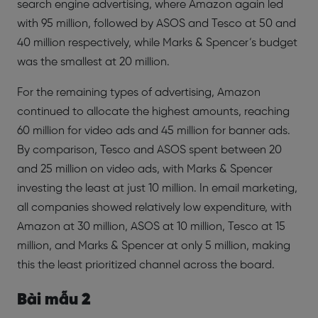
search engine advertising, where Amazon again led
with 95 million, followed by ASOS and Tesco at 50 and
40 million respectively, while Marks & Spencer’s budget
was the smallest at 20 million.
For the remaining types of advertising, Amazon
continued to allocate the highest amounts, reaching
60 million for video ads and 45 million for banner ads.
By comparison, Tesco and ASOS spent between 20
and 25 million on video ads, with Marks & Spencer
investing the least at just 10 million. In email marketing,
all companies showed relatively low expenditure, with
Amazon at 30 million, ASOS at 10 million, Tesco at 15
million, and Marks & Spencer at only 5 million, making
this the least prioritized channel across the board.
Bài mẫu 2