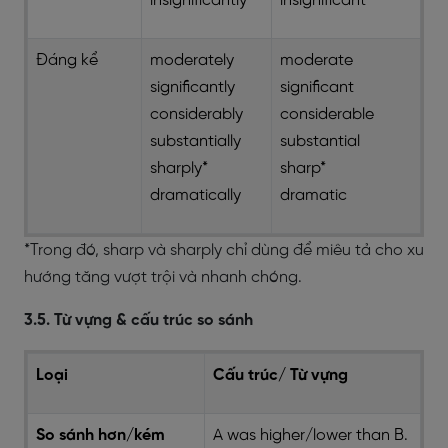
insignificantly
insignificant
Đáng kể
moderately
moderate
significantly
significant
considerably
considerable
substantially
substantial
sharply*
sharp*
dramatically
dramatic
*Trong đó, sharp và sharply chỉ dùng để miêu tả cho xu
hướng tăng vượt trội và nhanh chóng.
3.5. Từ vựng & cấu trúc so sánh
Loại
Cấu trúc/ Từ vựng
So sánh hơn/kém
A was higher/lower than B.