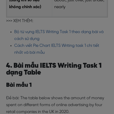
(dùng khi số liệu
about, just over, just under,
không chính xác)
nearly
>>> XEM THÊM:
Bộ từ vựng IELTS Writing Task 1 theo dạng bài và
cách sử dụng
Cách viết Pie Chart IELTS Writing task 1 chi tiết
nhất và bài mẫu
4. Bài mẫu IELTS Writing Task 1
dạng Table
Bài mẫu 1
Đề bài:
The table below shows the amount of money
spent on different forms of online advertising by four
retail companies in the UK in 2020.