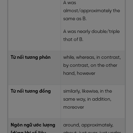
A was
almost/approximately the
same as B.
A was nearly double/triple
that of B.
Từ nối tương phản
while, whereas, in contrast,
by contrast, on the other
hand, however
Từ nối tương đồng
similarly, likewise, in the
same way, in addition,
moreover
Ngôn ngữ ước lượng
around, approximately,