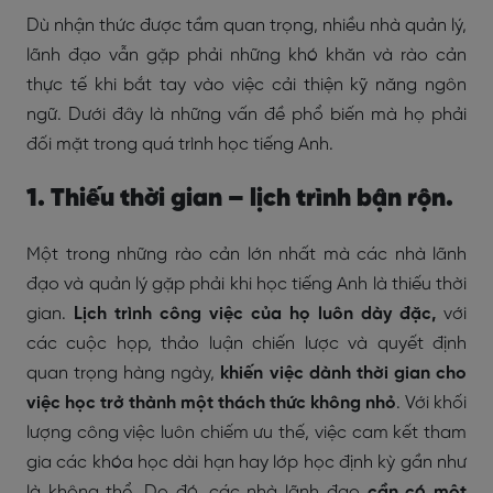
Dù nhận thức được tầm quan trọng, nhiều nhà quản lý,
lãnh đạo vẫn gặp phải những khó khăn và rào cản
thực tế khi bắt tay vào việc cải thiện kỹ năng ngôn
ngữ. Dưới đây là những vấn đề phổ biến mà họ phải
đối mặt trong quá trình học tiếng Anh.
1. Thiếu thời gian – lịch trình bận rộn.
Một trong những rào cản lớn nhất mà các nhà lãnh
đạo và quản lý gặp phải khi học tiếng Anh là thiếu thời
gian.
Lịch trình công việc của họ luôn dày đặc,
với
các cuộc họp, thảo luận chiến lược và quyết định
quan trọng hàng ngày,
khiến việc dành thời gian cho
việc học trở thành một thách thức không nhỏ
. Với khối
lượng công việc luôn chiếm ưu thế, việc cam kết tham
gia các khóa học dài hạn hay lớp học định kỳ gần như
là không thể. Do đó, các nhà lãnh đạo
cần có một