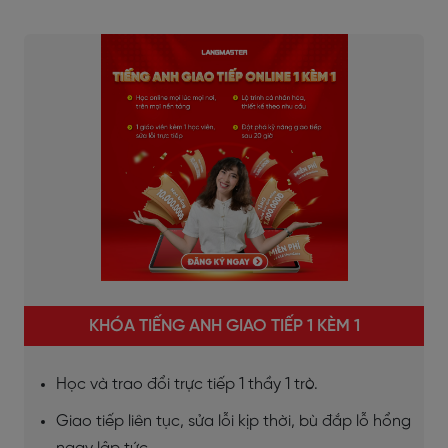
KHÓA TIẾNG ANH GIAO TIẾP 1 KÈM 1
Học và trao đổi trực tiếp 1 thầy 1 trò.
Giao tiếp liên tục, sửa lỗi kịp thời, bù đắp lỗ hổng