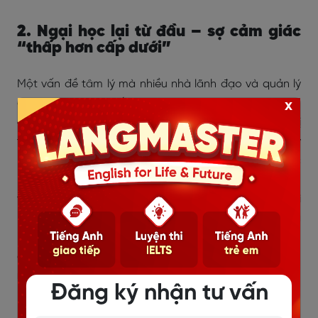
2. Ngại học lại từ đầu – sợ cảm giác
“thấp hơn cấp dưới”
Một vấn đề tâm lý mà nhiều nhà lãnh đạo và quản lý
gặp phải khi học tiếng Anh là
sự ngại ngùng và cảm
x
giác “thấp hơn cấp dưới”
. Sau nhiều năm làm việc ở vị
trí cao, việc phải bắt đầu học lại từ đầu với những kỹ
năng cơ bản khiến cấp trên cảm thấy thiếu tự tin. Đặc
biệt, trong môi trường công sở hiện nay có rất nhiều
thế hệ trẻ, đặc biệt là Gen Z, những đối tượng giỏi
ngoại ngữ và rất tự tin trong giao tiếp. Sự tự tin và
nhanh nhạy của Gen Z có thể khiến những nhà lãnh
đạo lâu năm
cảm thấy bị tụt lại phía sau, và từ đó tạo
ra cảm giác e ngại khi phải học lại
những kỹ năng cơ
Đăng ký nhận tư vấn
bản.