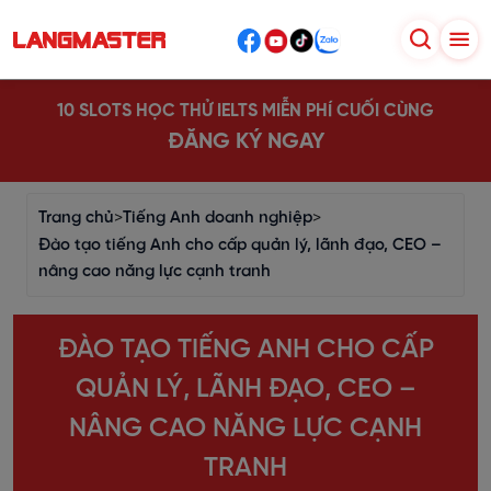
10 SLOTS HỌC THỬ IELTS MIỄN PHÍ CUỐI CÙNG
ĐĂNG KÝ NGAY
Trang chủ
>
Tiếng Anh doanh nghiệp
>
Đào tạo tiếng Anh cho cấp quản lý, lãnh đạo, CEO –
nâng cao năng lực cạnh tranh
ĐÀO TẠO TIẾNG ANH CHO CẤP
QUẢN LÝ, LÃNH ĐẠO, CEO –
NÂNG CAO NĂNG LỰC CẠNH
TRANH