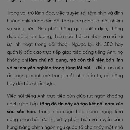
Trong vai trò lãnh đạo, việc truyền tải tầm nhìn và định
hướng chiến lược đến đối tác nước ngoài là một nhiệm
vụ sống còn. Nếu phải thông qua phiên dịch, thông
điệp dễ bị làm loãng, thiếu sắc thái cá nhân và mất đi
sự linh hoạt trong đối thoại. Ngược lại, khi CEO hay
quản lý cấp cao trực tiếp giao tiếp bằng tiếng Anh, họ
không chỉ
làm chủ nội dung, mà còn thể hiện bản lĩnh
và sự chuyên nghiệp trong từng lời nói
– điều tạo nên
ấn tượng mạnh mẽ trong mắt nhà đầu tư, cổ đông
hay đối tác chiến lược.
Việc nói tiếng Anh trực tiếp còn giúp rút ngắn khoảng
cách giao tiếp,
tăng độ tin cậy và tạo kết nối cảm xúc
sâu sắc hơn.
Trong các cuộc họp quan trọng, khả
năng phản hồi tức thì, xử lý phản biện và truyền cảm
hứng bằng chính ngôn ngữ quốc tế cho thấy một nhà