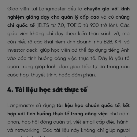
Giáo viên tại Langmaster đều là
chuyên gia với kinh
nghiệm giảng dạy cho quản lý cấp cao
và có
chứng
chỉ quốc tế
(IELTS từ 7.0, TOEIC từ 900 trở lên). Các
giáo viên không chỉ dạy theo kiến thức sách vở, mà
còn hiểu rõ các khái niệm kinh doanh, như B2B, KPI, và
investor deck, giúp học viên có thể áp dụng tiếng Anh
vào các tình huống công việc thực tế. Đây là yếu tố
quan trọng giúp lãnh đạo giao tiếp tự tin trong các
cuộc họp, thuyết trình, hoặc đàm phán.
4. Tài liệu học sát thực tế
Langmaster sử dụng
tài liệu học chuẩn quốc tế
,
kết
hợp với tình huống thực tế trong công việc
như đàm
phán, họp hội đồng quản trị, viết email cấp điều hành,
và networking. Các tài liệu này không chỉ giúp người