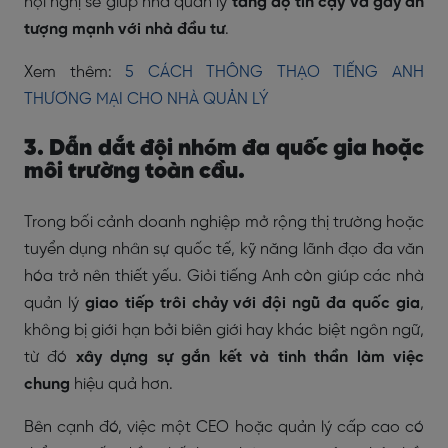
hội nghị sẽ giúp nhà quản lý
tăng độ tin cậy và gây ấn
tượng mạnh với nhà đầu tư
.
Xem thêm:
5 CÁCH THÔNG THẠO TIẾNG ANH
THƯƠNG MẠI CHO NHÀ QUẢN LÝ
3. Dẫn dắt đội nhóm đa quốc gia hoặc
môi trường toàn cầu.
Trong bối cảnh doanh nghiệp mở rộng thị trường hoặc
tuyển dụng nhân sự quốc tế, kỹ năng lãnh đạo đa văn
hóa trở nên thiết yếu. Giỏi tiếng Anh còn giúp các nhà
quản lý
giao tiếp trôi chảy với đội ngũ đa quốc gia
,
không bị giới hạn bởi biên giới hay khác biệt ngôn ngữ,
từ đó
xây dựng sự gắn kết và tinh thần làm việc
chung
hiệu quả hơn.
Bên cạnh đó, việc một CEO hoặc quản lý cấp cao có