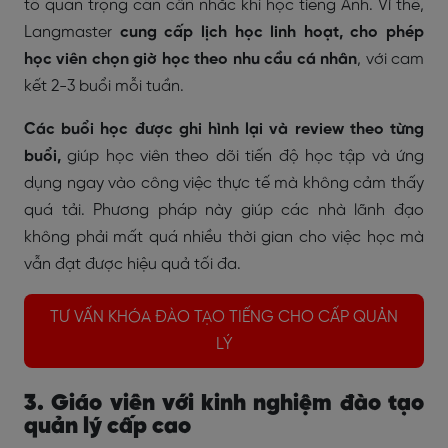
tố quan trọng cần cân nhắc khi học tiếng Anh. Vì thế,
Langmaster
cung cấp lịch học linh hoạt, cho phép
học viên chọn giờ học theo nhu cầu cá nhân
, với cam
kết 2-3 buổi mỗi tuần.
Các buổi học được ghi hình lại và review theo từng
buổi,
giúp học viên theo dõi tiến độ học tập và ứng
dụng ngay vào công việc thực tế mà không cảm thấy
quá tải. Phương pháp này giúp các nhà lãnh đạo
không phải mất quá nhiều thời gian cho việc học mà
vẫn đạt được hiệu quả tối đa.
TƯ VẤN KHÓA ĐÀO TẠO TIẾNG CHO CẤP QUẢN
LÝ
3. Giáo viên với kinh nghiệm đào tạo
quản lý cấp cao