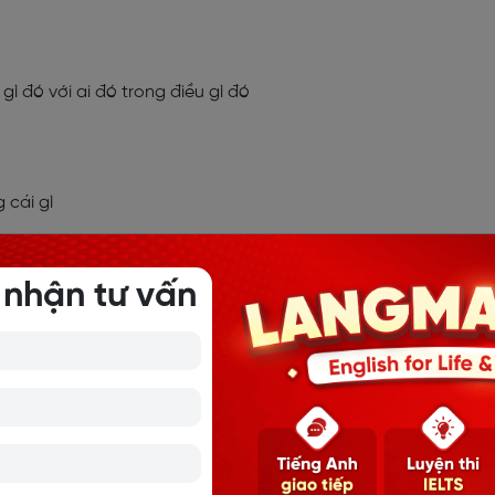
 gì đó với ai đó trong điều gì đó
 cái gì
 cái gì
 nhận tư vấn
vào cái gì