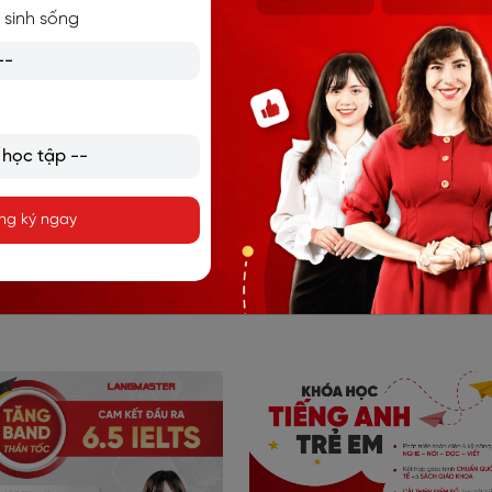
HỌC TIẾNG ANH LANGMASTER
 sinh sống
Langmaster là hệ sinh thái đào tạo tiếng Anh toàn diện
với 16+ năm uy tín, bao gồm các chương trình: Tiếng Anh
giao tiếp, Luyện thi IELTS và tiếng Anh trẻ em. Hàng trăm
nghìn học viên trên toàn cầu, 95% học viên đạt mục tiêu
đầu ra.
ng ký ngay