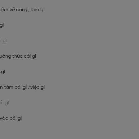
iệm về cái gì, làm gì
gì
i gì
ưởng thức cái gì
 gì
n tâm cái gì /việc gì
ái gì
vào cái gì