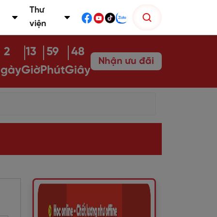
Thư
viện
2
13
59
47
Nhận ưu đãi
gày
Giờ
Phút
Giây