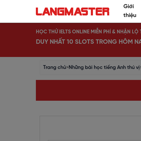
Giới
thiệu
HỌC THỬ IELTS ONLINE MIỄN PHÍ & NHẬN L
DUY NHẤT 10 SLOTS TRONG HÔM N
Trang chủ
>
Những bài học tiếng Anh thú vị