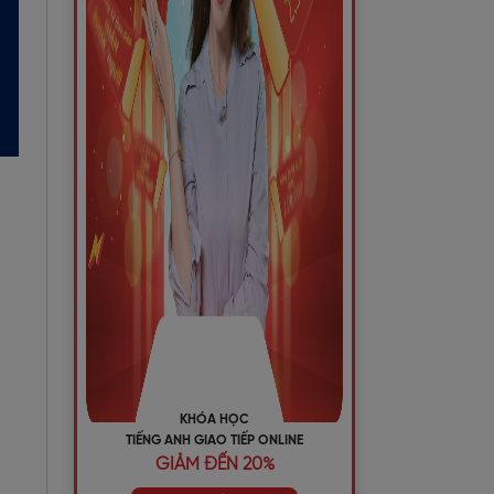
KHÓA HỌC
TIẾNG ANH GIAO TIẾP ONLINE
GIẢM ĐẾN 20%