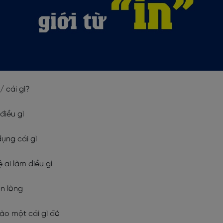
/ cái gì?
điều gì
dụng cái gì
ệ ai làm điều gì
ản lòng
vào một cái gì đó