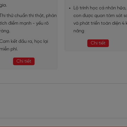
gia.
Lộ trình học cá nhân hóa,
Thi thử chuẩn thi thật, phân
con được quan tâm sát s
tích điểm mạnh - yếu rõ
và phát triển toàn diện 4 
ràng.
năng
Cam kết đầu ra, học lại
Chi tiết
miễn phí.
Chi tiết