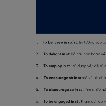
1.
To beliveve in sb/st
: tin tưởng vào ai
2.
To delight in st
: hồ hởi, hân hoan về 
3.
To employ in st
: sử dụng về/ để sử 
4.
To encourage sb in st
:cổ vũ, khích l
5.
To discourage sb in st
: làm ai đó n
6.
To be engaged in st
: tham dự ,lao 