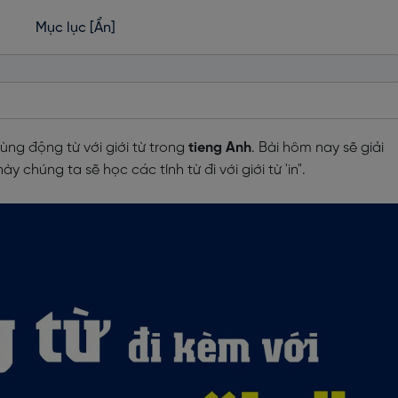
Mục lục
[Ẩn]
ùng động từ với giới từ trong
tieng Anh
. Bài hôm nay sẽ giải
 chúng ta sẽ học các tính từ đi với giới từ 'in".