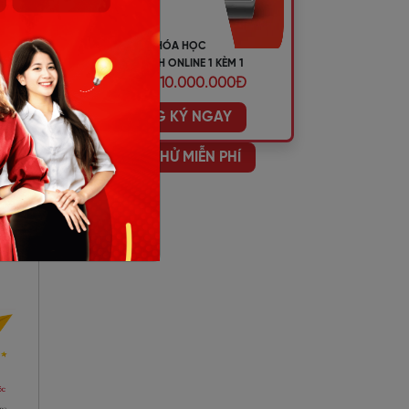
KHÓA HỌC
TIẾNG ANH ONLINE 1 KÈM 1
ƯU ĐÃI 10.000.000Đ
ĐĂNG KÝ NGAY
HỌC THỬ MIỄN PHÍ