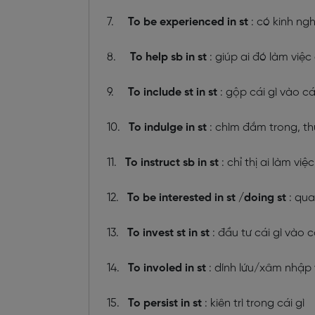
7.
To be experienced in st
: có kinh ngh
8.
To help sb in st
: giúp ai đó làm việc 
9.
To include st in st
: gộp cái gì vào cá
10.
To indulge in st
: chìm đắm trong, th
11.
To instruct sb in st
: chỉ thị ai làm việc
12.
To be interested in st /doing st
: qua
13.
To invest st in st
: đầu tư cái gì vào c
14.
To involed in st
: dính lứu/xâm nhập 
15.
To persist in st
: kiên trì trong cái gì