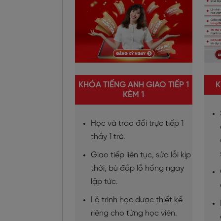
KHÓA TIẾNG ANH GIAO TIẾP 1
K
KÈM 1
Học và trao đổi trực tiếp 1
thầy 1 trò.
Giao tiếp liên tục, sửa lỗi kịp
thời, bù đắp lỗ hổng ngay
lập tức.
Lộ trình học được thiết kế
riêng cho từng học viên.