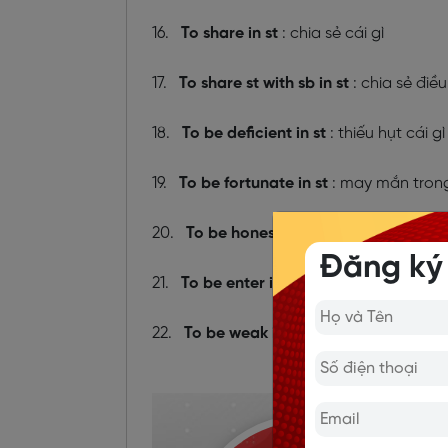
16.
To share in st
: chia sẻ cái gì
17.
To share st with sb in st
: chia sẻ điều
18.
To be deficient in st
: thiếu hụt cái gì
19.
To be fortunate in st
: may mắn trong
20.
To be honest in st /sb:
trung thực với
Đăng ký
21.
To be enter in st
: tham dự/tham gia 
22.
To be weak in st :
yếu trong cái gì