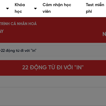
Khóa
Cảm nhận học
Test miễn
học
viên
phí
Ộ TRÌNH CÁ NHÂN HOÁ
AY
N
>
22 động từ đi với "in"
22 ĐỘNG TỪ ĐI VỚI "IN"