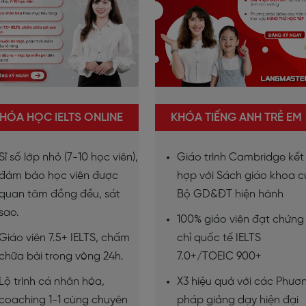
HÓA HỌC IELTS ONLINE
KHÓA TIẾNG ANH TRẺ EM
Sĩ số lớp nhỏ (7-10 học viên),
Giáo trình Cambridge kết
đảm bảo học viên được
hợp với Sách giáo khoa 
quan tâm đồng đều, sát
Bộ GD&ĐT hiện hành
sao.
100% giáo viên đạt chứng
Giáo viên 7.5+ IELTS, chấm
chỉ quốc tế IELTS
chữa bài trong vòng 24h.
7.0+/TOEIC 900+
Lộ trình cá nhân hóa,
X3 hiệu quả với các Phươ
coaching 1-1 cùng chuyên
pháp giảng dạy hiện đại