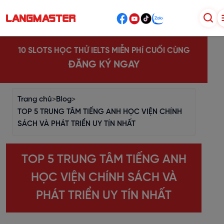
10 SLOTS HỌC THỬ IELTS MIỄN PHÍ CUỐI CÙNG
ĐĂNG KÝ NGAY
Trang chủ
>
Blog
>
TOP 5 TRUNG TÂM TIẾNG ANH HỌC VIỆN CHÍNH
SÁCH VÀ PHÁT TRIỂN UY TÍN NHẤT
TOP 5 TRUNG TÂM TIẾNG ANH
HỌC VIỆN CHÍNH SÁCH VÀ
PHÁT TRIỂN UY TÍN NHẤT