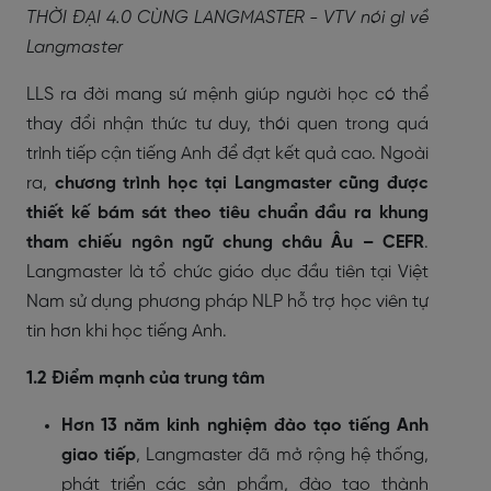
THỜI ĐẠI 4.0 CÙNG LANGMASTER - VTV nói gì về
Langmaster
LLS ra đời mang sứ mệnh giúp người học có thể
thay đổi nhận thức tư duy, thói quen trong quá
trình tiếp cận tiếng Anh để đạt kết quả cao. Ngoài
ra,
chương trình học tại Langmaster cũng được
thiết kế bám sát theo tiêu chuẩn đầu ra khung
tham chiếu ngôn ngữ chung châu Âu – CEFR
.
Langmaster là tổ chức giáo dục đầu tiên tại Việt
Nam sử dụng phương pháp NLP hỗ trợ học viên tự
tin hơn khi học tiếng Anh.
1.2 Điểm mạnh của trung tâm
Hơn 13 năm kinh nghiệm đào tạo tiếng Anh
giao tiếp
,
Langmaster đã mở rộng hệ thống,
phát triển các sản phẩm, đào tạo thành