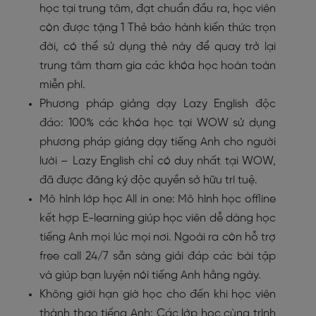
học tại trung tâm, đạt chuẩn đầu ra, học viên
còn được tặng 1 Thẻ bảo hành kiến thức trọn
đời, có thể sử dụng thẻ này để quay trở lại
trung tâm tham gia các khóa học hoàn toàn
miễn phí.
Phương pháp giảng dạy Lazy English độc
đáo: 100% các khóa học tại WOW sử dụng
phương pháp giảng dạy tiếng Anh cho người
lười – Lazy English chỉ có duy nhất tại WOW,
đã được đăng ký độc quyền sở hữu trí tuệ.
Mô hình lớp học All in one: Mô hình học offline
kết hợp E-learning giúp học viên dễ dàng học
tiếng Anh mọi lúc mọi nơi. Ngoài ra còn hỗ trợ
free call 24/7 sẵn sàng giải đáp các bài tập
và giúp bạn luyện nói tiếng Anh hằng ngày.
Không giới hạn giờ học cho đến khi học viên
thành thạo tiếng Anh: Các lớp học cùng trình