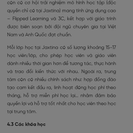
còn có cơ hội trải nghiệm mô hình học tập (độc
quyền chỉ có tại Jaxtina) mang tính ứng dụng cao
– Flipped Learning và 3C, kết hợp với giáo trình
được biên soạn bởi đội ngũ chuyên gia tại Việt
Nam và Anh Quốc đạt chuẩn.
Mỗi lớp học tại Jaxtina có số lượng khoảng 15-17
học viên/lớp, cho phép học viên và giáo viên
dành nhiều thời gian hơn để tương tác, thực hành
và trao đổi kiến thức với nhau. Ngoài ra, trung
tâm còn có nhiều chính sách như: hợp đồng đào
tạo cam kết đầu ra, linh hoạt đóng học phí theo
tháng, hỗ trợ miễn phí học lại… nhằm đảm bảo
quyền lợi và hỗ trợ tốt nhất cho học viên theo học
tại trung tâm.
4.3 Các khóa học