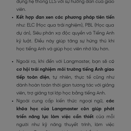
dụng hệ thống LLS với sự hướng dẫn của giáo
viên.
Kết hợp đan xen các
phương pháp tiên tiến
như: ELC (Học qua trải nghiệm), PBL (Học qua
dự án), Siêu phản xạ độc quyền và Tiếng Anh
kỷ luật. Điều này giúp tăng sự hứng thú khi
học tiếng Anh và giúp học viên nhớ lâu hơn.
Ngoài ra, khi đến với Langmaster, bạn sẽ có
cơ hội trải nghiệm môi trường tiếng Anh giao
tiếp toàn diện
, tự nhiên, thực tế cũng như
dành hoàn toàn thời gian tương tác với giảng
viên, trợ giảng tại lớp học bằng tiếng Anh.
Ngoài cung cấp kiến thức ngoại ngữ,
các
khóa học của Langmaster còn giúp phát
triển năng lực làm việc cần thiết
của mỗi
người như kỹ năng thuyết trình, làm việc