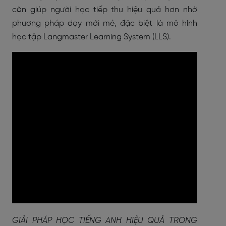
còn giúp người học tiếp thu hiệu quả hơn nhờ
phương pháp dạy mới mẻ, đặc biệt là mô hình
học tập Langmaster Learning System (LLS).
GIẢI PHÁP HỌC TIẾNG ANH HIỆU QUẢ TRONG