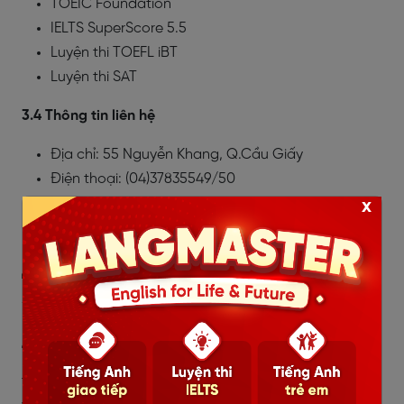
TOEIC Foundation
IELTS SuperScore 5.5
Luyện thi TOEFL iBT
Luyện thi SAT
3.4 Thông tin liên hệ
Địa chỉ: 55 Nguyễn Khang, Q.Cầu Giấy
Điện thoại: (04)37835549/50
Email:
infohcm@EQuest.edu.vn
x
Website: http://equest.edu.vn
4. Trung tâm Anh ngữ
Jaxtina
4.1 Giới thiệu
Trung tâm Anh ngữ Jaxtina là đơn vị đi đầu tại