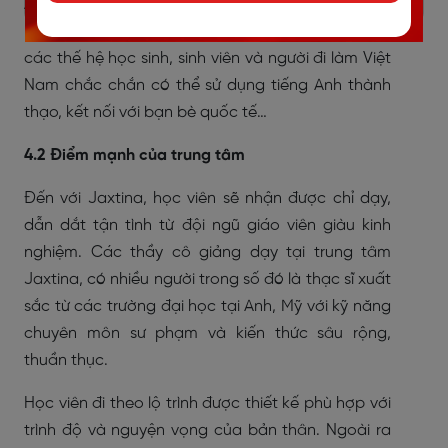
Anh của Việt Nam. Với chương trình học toàn diện
nâng cao cả 4 kỹ năng Nghe - Nói - Đọc - Viết,
các thế hệ học sinh, sinh viên và người đi làm Việt
Nam chắc chắn có thể sử dụng tiếng Anh thành
thạo, kết nối với bạn bè quốc tế…
4.2 Điểm mạnh của trung tâm
Đến với Jaxtina, học viên sẽ nhận được chỉ dạy,
dẫn dắt tận tình từ đội ngũ giáo viên giàu kinh
nghiệm. Các thầy cô giảng dạy tại trung tâm
Jaxtina, có nhiều người trong số đó là thạc sĩ xuất
sắc từ các trường đại học tại Anh, Mỹ với kỹ năng
chuyên môn sư phạm và kiến thức sâu rộng,
thuần thục.
Học viên đi theo lộ trình được thiết kế phù hợp với
trình độ và nguyện vọng của bản thân. Ngoài ra