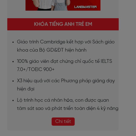
KHÓA TIẾNG ANH TRẺ EM
Giáo trình Cambridge kết hợp với Sách giáo
khoa của Bộ GD&ĐT hiện hành
100% giáo viên đạt chứng chỉ quốc tế IELTS
7.0+/TOEIC 900+
X3 hiệu quả với các Phương pháp giảng dạy
hiện đại
Lộ trình học cá nhân hóa, con được quan
tâm sát sao và phát triển toàn diện 4 kỹ năng
Chi tiết