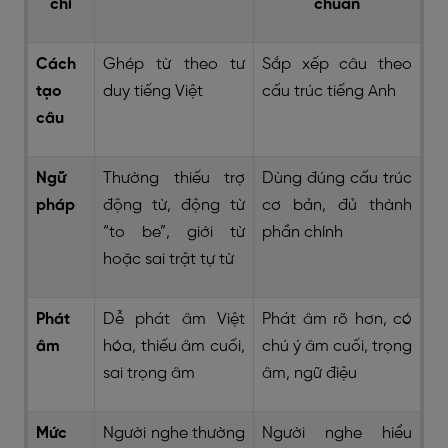
chí
chuẩn
Cách
Ghép từ theo tư
Sắp xếp câu theo
tạo
duy tiếng Việt
cấu trúc tiếng Anh
câu
Ngữ
Thường thiếu trợ
Dùng đúng cấu trúc
pháp
động từ, động từ
cơ bản, đủ thành
“to be”, giới từ
phần chính
hoặc sai trật tự từ
Phát
Dễ phát âm Việt
Phát âm rõ hơn, có
âm
hóa, thiếu âm cuối,
chú ý âm cuối, trọng
sai trọng âm
âm, ngữ điệu
Mức
Người nghe thường
Người nghe hiểu