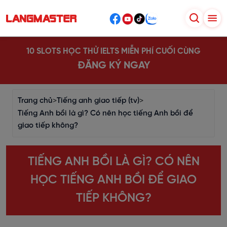
10 SLOTS HỌC THỬ IELTS MIỄN PHÍ CUỐI CÙNG
ĐĂNG KÝ NGAY
Trang chủ
>
Tiếng anh giao tiếp (tv)
>
Tiếng Anh bồi là gì? Có nên học tiếng Anh bồi để
giao tiếp không?
TIẾNG ANH BỒI LÀ GÌ? CÓ NÊN
HỌC TIẾNG ANH BỒI ĐỂ GIAO
TIẾP KHÔNG?