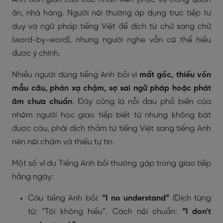
ăn, nhà hàng. Người nói thường áp dụng trực tiếp tư
duy và ngữ pháp tiếng Việt để dịch từ chữ sang chữ
(word-by-word), nhưng người nghe vẫn có thể hiểu
được ý chính.
Nhiều người dùng tiếng Anh bồi vì
mất gốc, thiếu vốn
mẫu câu, phản xạ chậm, sợ sai ngữ pháp hoặc phát
âm chưa chuẩn
. Đây cũng là nỗi đau phổ biến của
nhóm người học giao tiếp biết từ nhưng không bật
được câu, phải dịch thầm từ tiếng Việt sang tiếng Anh
nên nói chậm và thiếu tự tin.
Một số ví dụ Tiếng Anh bồi thường gặp trong giao tiếp
hằng ngày:
Câu tiếng Anh bồi:
“I no understand”
(Dịch từng
từ: “Tôi không hiểu”. Cách nói chuẩn:
“I don’t