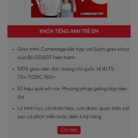
KHÓA TIẾNG ANH TRẺ EM
Giáo trình Cambridge kết hợp với Sách giáo khoa
của Bộ GD&ĐT hiện hành
100% giáo viên đạt chứng chỉ quốc tế IELTS
7.0+/TOEIC 900+
X3 hiệu quả với các Phương pháp giảng dạy hiện
đại
Lộ trình học cá nhân hóa, con được quan tâm sát
sao và phát triển toàn diện 4 kỹ năng
Chi tiết