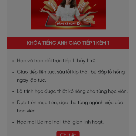
KHÓA TIẾNG ANH GIAO TIẾP 1 KÈM 1
Học và trao đổi trực tiếp 1 thầy 1 trò.
Giao tiếp liên tục, sửa lỗi kịp thời, bù đắp lỗ hổng
ngay lập tức.
Lộ trình học được thiết kế riêng cho từng học viên.
Dựa trên mục tiêu, đặc thù từng ngành việc của
học viên.
Học mọi lúc mọi nơi, thời gian linh hoạt.
Chi tiết