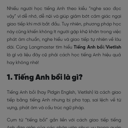
Nhiều người học tiếng Anh theo kiểu “nghe sao đọc
vậy” vì dễ nhớ, dễ nói và giúp giảm bớt cảm giác ngại
giao tiếp khi mới bắt đầu. Tuy nhiên, phương pháp học
này cũng khiến không ít người gặp khó khăn trong việc
phát âm chuẩn, nghe hiểu và giao tiếp tự nhiên về lâu
dài. Cùng Langmaster tìm hiểu
Tiếng Anh bồi/Vietlish
là gì và liệu đây có phải cách học tiếng Anh hiệu quả
hay không nhé!
1. Tiếng Anh bồi là gì?
Tiếng Anh bồi (
hay Pidgin English, Vietlish
) là cách giao
tiếp bằng tiếng Anh nhưng bị pha tạp, sai lệch về từ
vựng, phát âm và cấu trúc ngữ pháp.
Cụm từ “tiếng bồi” gắn liền với cách giao tiếp tiếng
Anh đơn giản của các nhân viên phục vụ trong quán