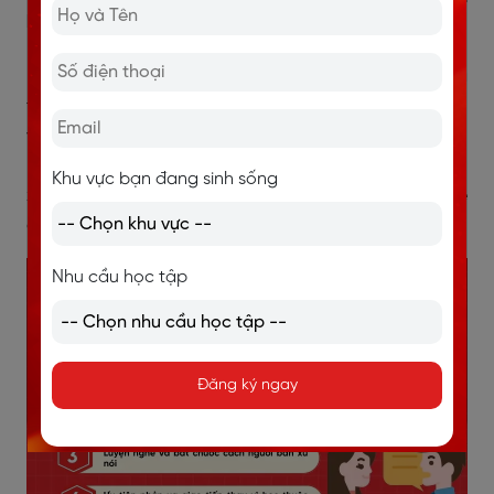
mỗi ngày
Muốn giao tiếp tốt, bạn cần duy trì thói quen sử dụng
tiếng Anh thường xuyên. Hãy chủ động nói tiếng Anh
với bạn bè, tham gia câu lạc bộ, luyện nói cùng AI
hoặc học với giáo viên để được sửa phát âm và phản
Khu vực bạn đang sinh sống
xạ trực tiếp. Việc tiếp xúc với tiếng Anh mỗi ngày sẽ
giúp bạn tiến bộ nhanh hơn rất nhiều.
Nhu cầu học tập
Đăng ký ngay