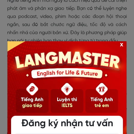
Nghe tiếng Anh mỗi ngày là cách hiệu quả để cải thiện
phát âm và phản xạ giao tiếp. Bạn có thể luyện nghe
qua podcast, video, phim hoặc các đoạn hội thoại
ngắn, sau đó bắt chước ngữ điệu, tốc độ và cách
nhấn nhá của người bản xứ. Đây là phương pháp giúp
bạn nói tự nhiên hơn thay vì dịch từng từ trong đầu.
x
4.4. Ưu tiên phản xạ giao tiếp thay vì
học thuộc ngữ pháp
Ngữ pháp vẫn quan trọng, nhưng trong giao tiếp, khả
năng phản xạ mới là yếu tố quyết định. Thay vì cố
gắng ghi nhớ quá nhiều cấu trúc phức tạp, hãy tập
trung sử dụng những mẫu câu đơn giản nhưng đúng
ngữ cảnh. Việc luyện nói thường xuyên sẽ giúp bạn tự
tin hơn khi giao tiếp thực tế.
Đăng ký nhận tư vấn
4.5. Tạo môi trường sử dụng tiếng Anh