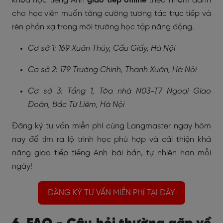
khóa học tiếng Anh
giao tiếp offline
theo nhóm dành
cho học viên muốn tăng cường tương tác trực tiếp và
rèn phản xạ trong môi trường học tập năng động.
Cơ sở 1: 169 Xuân Thủy, Cầu Giấy, Hà Nội
Cơ sở 2: 179 Trường Chinh, Thanh Xuân, Hà Nội
Cơ sở 3: Tầng 1, Tòa nhà N03-T7 Ngoại Giao
Đoàn, Bắc Từ Liêm, Hà Nội
Đăng ký tư vấn miễn phí cùng Langmaster ngay hôm
nay để tìm ra lộ trình học phù hợp và cải thiện khả
năng giao tiếp tiếng Anh bài bản, tự nhiên hơn mỗi
ngày!
ĐĂNG KÝ TƯ VẤN MIỄN PHÍ TẠI ĐÂY