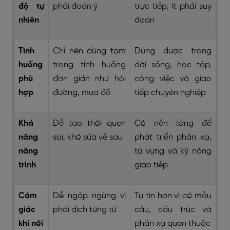
độ tự
phải đoán ý
trực tiếp, ít phải suy
nhiên
đoán
Tình
Chỉ nên dùng tạm
Dùng được trong
huống
trong tình huống
đời sống, học tập,
phù
đơn giản như hỏi
công việc và giao
hợp
đường, mua đồ
tiếp chuyên nghiệp
Khả
Dễ tạo thói quen
Có nền tảng để
năng
sai, khó sửa về sau
phát triển phản xạ,
nâng
từ vựng và kỹ năng
trình
giao tiếp
Cảm
Dễ ngập ngừng vì
Tự tin hơn vì có mẫu
giác
phải dịch từng từ
câu, cấu trúc và
khi nói
phản xạ quen thuộc