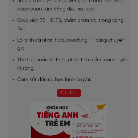
Sĩ số lớp nhỏ (7-10 học viên), đảm bảo học viên
được quan tâm đồng đều, sát sao.
Giáo viên 7.5+ IELTS, chấm chữa bài trong vòng
24h.
Lộ trình cá nhân hóa, coaching 1-1 cùng chuyên
gia.
Thi thử chuẩn thi thật, phân tích điểm mạnh - yếu
rõ ràng.
Cam kết đầu ra, học lại miễn phí.
Chi tiết