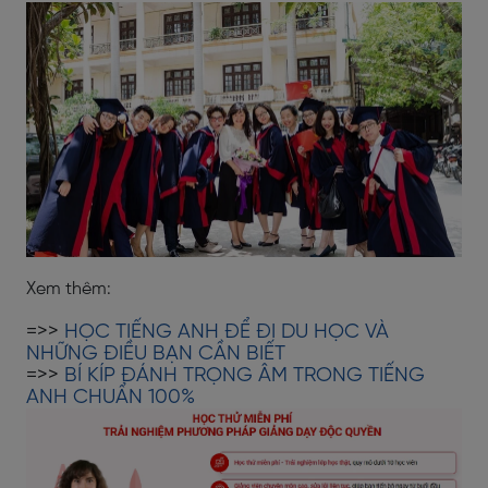
Xem thêm:
=>>
HỌC TIẾNG ANH ĐỂ ĐI DU HỌC VÀ
NHỮNG ĐIỀU BẠN CẦN BIẾT
=>>
BÍ KÍP ĐÁNH TRỌNG ÂM TRONG TIẾNG
ANH CHUẨN 100%