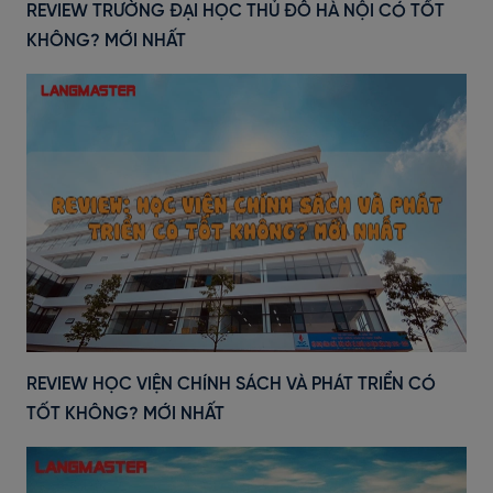
REVIEW TRƯỜNG ĐẠI HỌC THỦ ĐÔ HÀ NỘI CÓ TỐT
KHÔNG? MỚI NHẤT
REVIEW HỌC VIỆN CHÍNH SÁCH VÀ PHÁT TRIỂN CÓ
TỐT KHÔNG? MỚI NHẤT