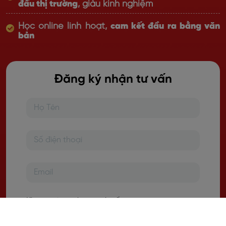
đầu thị trường
, giàu kinh nghiệm
Học online linh hoạt,
cam kết đầu ra bằng văn
bản
Đăng ký nhận tư vấn
Khu vực bạn đang sinh sống