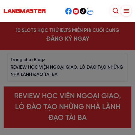
10 SLOTS HỌC THỬ IELTS MIỄN PHÍ CUỐI CÙNG
ĐĂNG KÝ NGAY
Trang chủ
>
Blog
>
REVIEW HỌC VIỆN NGOẠI GIAO, LÒ ĐÀO TẠO NHỮNG
NHÀ LÃNH ĐẠO TÀI BA
REVIEW HỌC VIỆN NGOẠI GIAO,
LÒ ĐÀO TẠO NHỮNG NHÀ LÃNH
ĐẠO TÀI BA