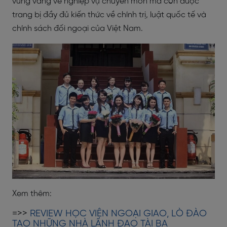
vững vàng về nghiệp vụ chuyên môn mà còn dược
trang bị đầy đủ kiến thức về chính trị, luật quốc tế và
chính sách đối ngoại của Việt Nam.
Xem thêm:
=>>
REVIEW HỌC VIỆN NGOẠI GIAO, LÒ ĐÀO
TẠO NHỮNG NHÀ LÃNH ĐẠO TÀI BA