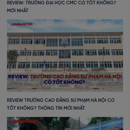
REVIEW: TRƯỜNG ĐẠI HỌC CMC CÓ TỐT KHÔNG?
MỚI NHẤT
REVIEW TRƯỜNG CAO ĐẲNG SƯ PHẠM HÀ NỘI CÓ
TỐT KHÔNG? THÔNG TIN MỚI NHẤT