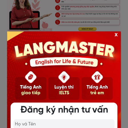
x
Đại học là nền tảng quan trọng, là nơi định hướng
cũng như cung cấp các kiến thức quan trọng để bạn
vững vàng hơn trong sự nghiệp của mình. Hy vọng với
những thông tin
review Học viện Ngoại giao
trên đây,
bạn sẽ tìm được cho mình một hướng đi đúng đắn.
Việc lựa chọn trường đại học cần phải trải qua quá
trình tìm hiểu thông tin thật đầy đủ và cẩn trọng, hãy
cân nhắc thật kỹ trước khi quyết định chọn “ngôi nhà”
cho 4 năm thanh xuân của mình nhé!
Đăng ký nhận tư vấn