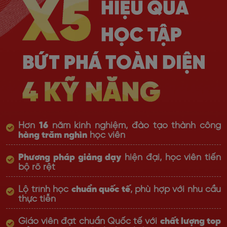
Hơn
16
năm kinh nghiệm, đào tạo thành công
hàng trăm nghìn
học viên
Phương pháp giảng dạy
hiện đại, học viên tiến
bộ rõ rệt
Lộ trình học
chuẩn quốc tế
, phù hợp với nhu cầu
thực tiễn
Giáo viên đạt chuẩn Quốc tế với
chất lượng top