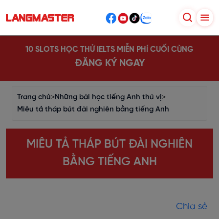
10 SLOTS HỌC THỬ IELTS MIỄN PHÍ CUỐI CÙNG
ĐĂNG KÝ NGAY
Trang chủ
>
Những bài học tiếng Anh thú vị
>
Miêu tả tháp bút đài nghiên bằng tiếng Anh
MIÊU TẢ THÁP BÚT ĐÀI NGHIÊN
BẰNG TIẾNG ANH
Chia sẻ