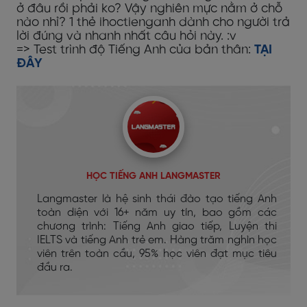
ở đâu rồi phải ko? Vậy nghiên mực nằm ở chỗ
nào nhỉ? 1 thẻ ihoctienganh dành cho người trả
lời đúng và nhanh nhất câu hỏi này. :v
=> Test trình độ Tiếng Anh của bản thân:
TẠI
ĐÂY
HỌC TIẾNG ANH LANGMASTER
Langmaster là hệ sinh thái đào tạo tiếng Anh
toàn diện với 16+ năm uy tín, bao gồm các
chương trình: Tiếng Anh giao tiếp, Luyện thi
IELTS và tiếng Anh trẻ em. Hàng trăm nghìn học
viên trên toàn cầu, 95% học viên đạt mục tiêu
đầu ra.