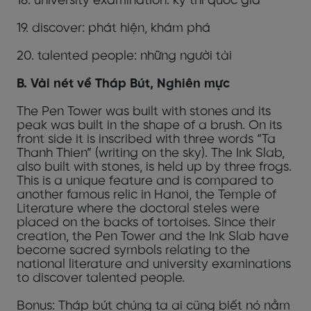
18. university examination: kỳ thi quốc gia
19. discover: phát hiện, khám phá
20. talented people: những người tài
B. Vài nét về Tháp Bút, Nghiên mực
The Pen Tower was built with stones and its
peak was built in the shape of a brush. On its
front side it is inscribed with three words “Ta
Thanh Thien” (writing on the sky). The Ink Slab,
also built with stones, is held up by three frogs.
This is a unique feature and is compared to
another famous relic in Hanoi, the Temple of
Literature where the doctoral steles were
placed on the backs of tortoises. Since their
creation, the Pen Tower and the Ink Slab have
become sacred symbols relating to the
national literature and university examinations
to discover talented people.
Bonus: Tháp bút chúng ta ai cũng biết nó nằm