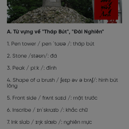
A. Từ vựng về "Tháp Bút", "Đài Nghiên"
1. Pen tower / pen ˈtaʊə /: tháp bút
2. Stone /stəʊn/: đá
3. Peak / piːk /: đỉnh
4. Shape of a brush / ʃeɪp əv ə brʌʃ/: hình bút
lông
5. Front side / frʌnt saɪd /: mặt trước
6. Inscribe / ɪnˈskraɪb /: khắc chữ
7. Ink slab / ɪŋk slæb /: nghiên mực