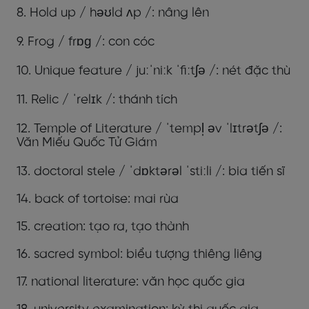
8. Hold up / həʊld ʌp /: nâng lên
9. Frog / frɒɡ /: con cóc
10. Unique feature / juːˈniːk ˈfiːtʃə /: nét đặc thù
11. Relic / ˈrelɪk /: thánh tích
12. Temple of Literature / ˈtempl̩ əv ˈlɪtrətʃə /:
Văn Miếu Quốc Tử Giám
13. doctoral stele / ˈdɒktərəl ˈstiːli /: bia tiến sĩ
14. back of tortoise: mai rùa
15. creation: tạo ra, tạo thành
16. sacred symbol: biểu tượng thiêng liêng
17. national literature: văn học quốc gia