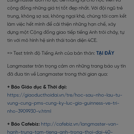
Langmaster luôn nỗ lực để mang lại cho học viên và
cộng đồng những giá trị tốt đẹp nhất. Với đội ngũ trẻ
trung, không sợ sai, không ngại khó, chúng tôi cam kết
làm việc hết mình để cải thiện những hạn chế, xây
dựng một Cộng đồng giao tiếp tiếng Anh trôi chảy, tự
tin với mô hình hệ sinh thái toàn diện 4CE.
=> Test trình độ Tiếng Anh của bản thân:
TẠI ĐÂY
Langmaster trân trọng cảm ơn những trang báo uy tín
đã đưa tin về Langmaster trong thời gian qua:
+ Báo Giáo dục & Thời đại:
https://giaoducthoidai.vn/tre/hoc-sau-nho-lau-tu-
vung-cung-pms-cung-ky-luc-gia-guinness-ve-tri-
nho-3909930-v.html
+ Báo Cafebiz:
http://cafebiz.vn/langmaster-van-
hanh-trung-tam-tieng-anh-trong-thoi-dai-40-