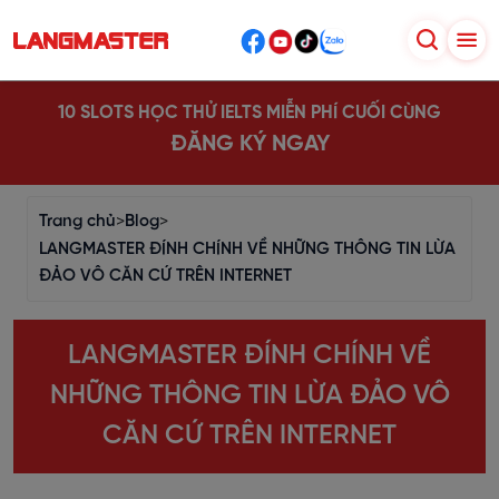
10 SLOTS HỌC THỬ IELTS MIỄN PHÍ CUỐI CÙNG
ĐĂNG KÝ NGAY
Trang chủ
>
Blog
>
LANGMASTER ĐÍNH CHÍNH VỀ NHỮNG THÔNG TIN LỪA
ĐẢO VÔ CĂN CỨ TRÊN INTERNET
LANGMASTER ĐÍNH CHÍNH VỀ
NHỮNG THÔNG TIN LỪA ĐẢO VÔ
CĂN CỨ TRÊN INTERNET